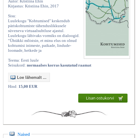
Autor: Kristiina Ehin
Kirjastus: Kristiina Ehin, 2017
Sisu:
Luulekogu "Kohtumised" keskendub
päriskohtumiste tähenduslikkusele
süveneva virtuaalsuhtluse ajastul.
Luulekogu läbivaks vormiks on dialoogid.
“Ühtäkki mõistsin, et minu elus on olnud
kohtumisi inimeste, paikade, lindude-
loomade, hetkede ja
Teema: Eesti luule
Seisukord:
normaalses korras kasutatud raamat
Loe lähemalt ...
Hind:
15,00 EUR
Lisan ostukorvi
Naised