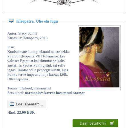
Kleopatra. Ühe elu lugu
Autor: Stacy Schiff
Kirjastus: Tänapäev, 2013
Sisu:
Kuulsaimate kunagi elanud naiste sekka
kuulub Kleopatra VII Ptolemaios, kes
valitses Egiptust kakskümmend kaks
aastat. Ta kaotas kuningriigi, sai selle
tagasi, kaotas selle peaaegu uuesti, ajas
kokku terve impeeriumi ja kaotas kõik.
Olles lapsena
Teema: Elulood, memuaarid
Seisukord:
normaalses korras kasutatud raamat
Loe lähemalt ...
Hind:
22,00 EUR
Lisan ostukorvi