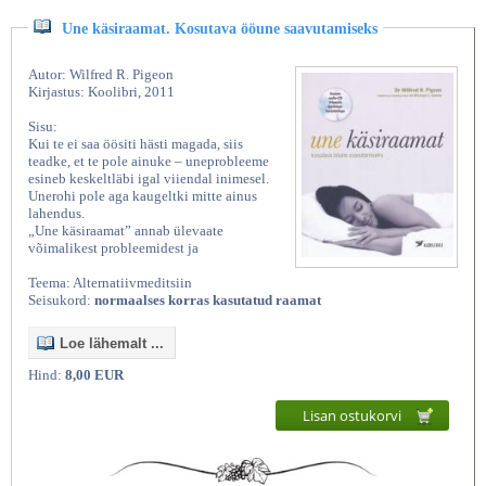
Une käsiraamat. Kosutava ööune saavutamiseks
Autor: Wilfred R. Pigeon
Kirjastus: Koolibri, 2011
Sisu:
Kui te ei saa öösiti hästi magada, siis
teadke, et te pole ainuke – uneprobleeme
esineb keskeltläbi igal viiendal inimesel.
Unerohi pole aga kaugeltki mitte ainus
lahendus.
„Une käsiraamat” annab ülevaate
võimalikest probleemidest ja
Teema: Alternatiivmeditsiin
Seisukord:
normaalses korras kasutatud raamat
Loe lähemalt ...
Hind:
8,00 EUR
Lisan ostukorvi