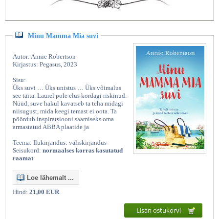
Minu Mamma Mia suvi
Autor: Annie Robertson
Kirjastus: Pegasus, 2023
Sisu:
Üks suvi … Üks unistus … Üks võimalus
see täita. Laurel pole elus kordagi riskinud.
Nüüd, suve hakul kavatseb ta teha midagi
niisugust, mida keegi temast ei oota. Ta
pöördub inspiratsiooni saamiseks oma
armastatud ABBA plaatide ja
Teema: Ilukirjandus: väliskirjandus
Seisukord:
normaalses korras kasutatud
raamat
Loe lähemalt ...
Hind:
21,00 EUR
Lisan ostukorvi