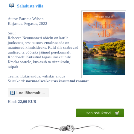
Saladuste villa
Autor: Patricia Wilson
Kirjastus: Pegasus, 2022
Sisu:
Rebecca Neumanneri abielu on karile
jooksmas, sest ta soov emaks saada on
muutunud kinnisideeks. Kuid siis saabuvad
uudised ta võõraks jäänud perekonnalt
Rhodoselt. Kutsutud tagasi imekaunile
Kreeka saarele, kus asub ta sünnikodu,
taipab
Teema: Ilukirjandus: väliskirjandus
Seisukord:
normaalses korras kasutatud raamat
Loe lähemalt ...
Hind:
22,00 EUR
Lisan ostukorvi