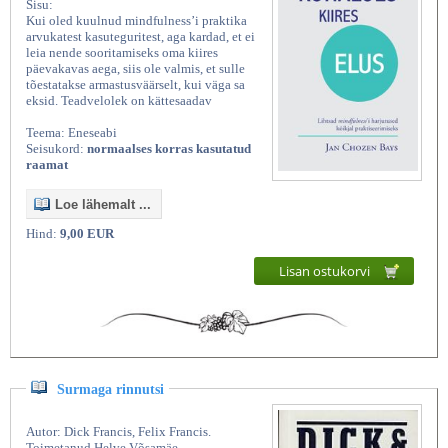
Sisu:
Kui oled kuulnud mindfulness’i praktika
arvukatest kasuteguritest, aga kardad, et ei
leia nende sooritamiseks oma kiires
päevakavas aega, siis ole valmis, et sulle
tõestatakse armastusväärselt, kui väga sa
eksid. Teadvelolek on kättesaadav
Teema: Eneseabi
Seisukord:
normaalses korras kasutatud
raamat
Loe lähemalt ...
Hind:
9,00 EUR
Lisan ostukorvi
Surmaga rinnutsi
Autor: Dick Francis, Felix Francis.
Toimetanud Helve Võsamäe