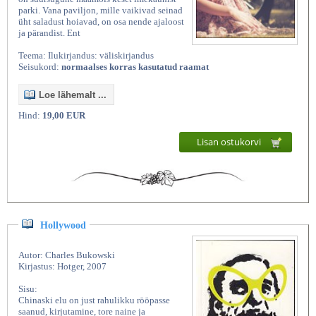
parki. Vana paviljon, mille vaikivad seinad
üht saladust hoiavad, on osa nende ajaloost
ja pärandist. Ent
Teema: Ilukirjandus: väliskirjandus
Seisukord:
normaalses korras kasutatud raamat
Loe lähemalt ...
Hind:
19,00 EUR
Lisan ostukorvi
Hollywood
Autor: Charles Bukowski
Kirjastus: Hotger, 2007
Sisu:
Chinaski elu on just rahulikku rööpasse
saanud, kirjutamine, tore naine ja