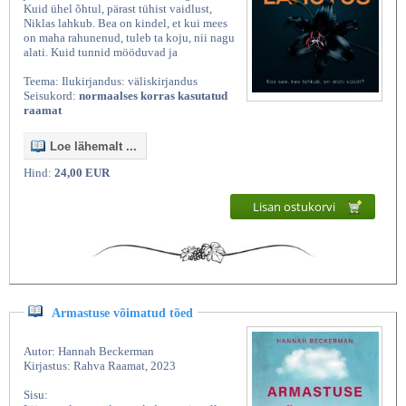
Kuid ühel õhtul, pärast tühist vaidlust,
Niklas lahkub. Bea on kindel, et kui mees
on maha rahunenud, tuleb ta koju, nii nagu
alati. Kuid tunnid mööduvad ja
Teema: Ilukirjandus: väliskirjandus
Seisukord:
normaalses korras kasutatud
raamat
Loe lähemalt ...
Hind:
24,00 EUR
Lisan ostukorvi
Armastuse võimatud tõed
Autor: Hannah Beckerman
Kirjastus: Rahva Raamat, 2023
Sisu: