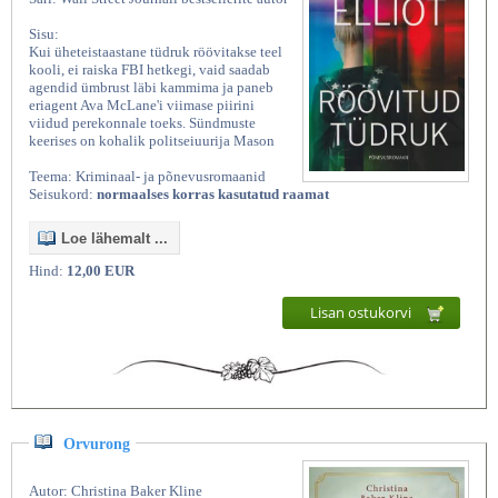
Sisu:
Kui üheteistaastane tüdruk röövitakse teel
kooli, ei raiska FBI hetkegi, vaid saadab
agendid ümbrust läbi kammima ja paneb
eriagent Ava McLane'i viimase piirini
viidud perekonnale toeks. Sündmuste
keerises on kohalik politseiuurija Mason
Teema: Kriminaal- ja põnevusromaanid
Seisukord:
normaalses korras kasutatud raamat
Loe lähemalt ...
Hind:
12,00 EUR
Lisan ostukorvi
Orvurong
Autor: Christina Baker Kline