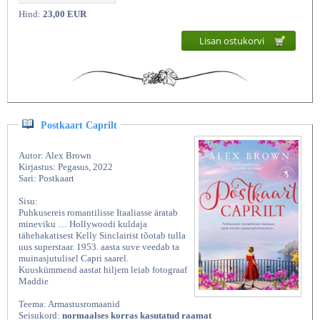
Hind:
23,00 EUR
Lisan ostukorvi
Postkaart Caprilt
Autor: Alex Brown
Kirjastus: Pegasus, 2022
Sari: Postkaart
Sisu:
Puhkusereis romantilisse Itaaliasse äratab
mineviku … Hollywoodi kuldaja
tähehakatisest Kelly Sinclairist tõotab tulla
uus superstaar. 1953. aasta suve veedab ta
muinasjutulisel Capri saarel.
Kuuskümmend aastat hiljem leiab fotograaf
Maddie
Teema: Armastusromaanid
Seisukord:
normaalses korras kasutatud raamat