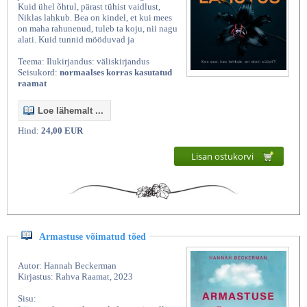
Kuid ühel õhtul, pärast tühist vaidlust,
Niklas lahkub. Bea on kindel, et kui mees
on maha rahunenud, tuleb ta koju, nii nagu
alati. Kuid tunnid mööduvad ja
Teema: Ilukirjandus: väliskirjandus
Seisukord:
normaalses korras kasutatud
raamat
Loe lähemalt ...
Hind:
24,00 EUR
Lisan ostukorvi
Armastuse võimatud tõed
Autor: Hannah Beckerman
Kirjastus: Rahva Raamat, 2023
Sisu: