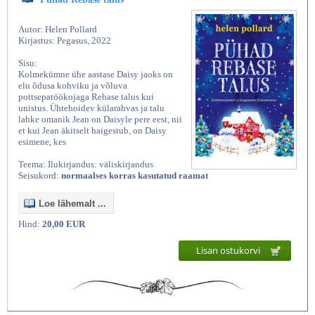
Autor: Helen Pollard
Kirjastus: Pegasus, 2022
Sisu:
Kolmekümne ühe aastase Daisy jaoks on
elu õdusa kohviku ja võluva
pottsepatöökojaga Rebase talus kui
unistus. Ühtehoidev külarahvas ja talu
lahke omanik Jean on Daisyle pere eest, nii
et kui Jean äkitselt haigestub, on Daisy
esimene, kes
Teema: Ilukirjandus: väliskirjandus
Seisukord:
normaalses korras kasutatud raamat
Loe lähemalt ...
Hind:
20,00 EUR
Lisan ostukorvi