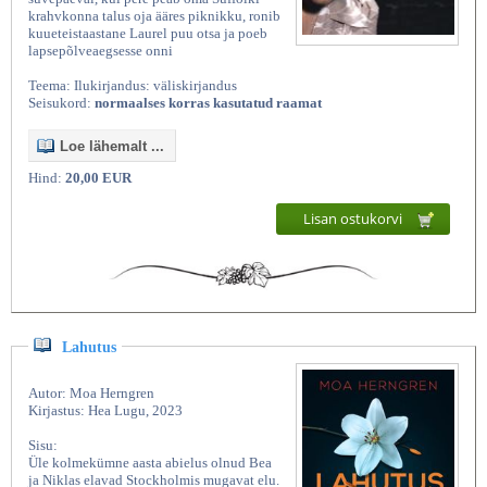
krahvkonna talus oja ääres piknikku, ronib
kuueteistaastane Laurel puu otsa ja poeb
lapsepõlveaegsesse onni
Teema: Ilukirjandus: väliskirjandus
Seisukord:
normaalses korras kasutatud raamat
Loe lähemalt ...
Hind:
20,00 EUR
Lisan ostukorvi
Lahutus
Autor: Moa Herngren
Kirjastus: Hea Lugu, 2023
Sisu:
Üle kolmekümne aasta abielus olnud Bea
ja Niklas elavad Stockholmis mugavat elu.