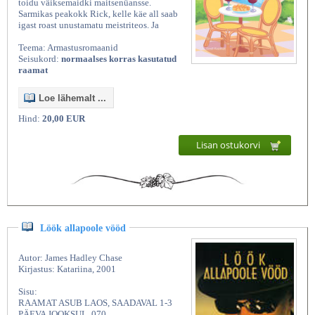
toidu väiksemaidki maitsenüansse.
Sarmikas peakokk Rick, kelle käe all saab
igast roast unustamatu meistriteos. Ja
Teema: Armastusromaanid
Seisukord:
normaalses korras kasutatud
raamat
Loe lähemalt ...
Hind:
20,00 EUR
Lisan ostukorvi
Kasutatud raamatud | Vanaraamatee
Löök allapoole vööd
Autor: James Hadley Chase
Kirjastus: Katariina, 2001
Sisu:
RAAMAT ASUB LAOS, SAADAVAL 1-3
PÄEVA JOOKSUL. 070