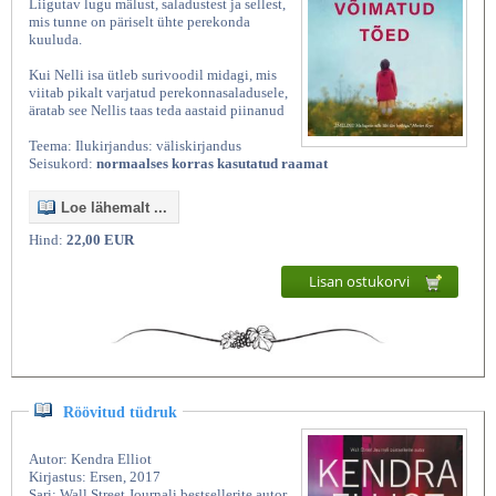
Liigutav lugu mälust, saladustest ja sellest,
mis tunne on päriselt ühte perekonda
kuuluda.
Kui Nelli isa ütleb surivoodil midagi, mis
viitab pikalt varjatud perekonnasaladusele,
äratab see Nellis taas teda aastaid piinanud
Teema: Ilukirjandus: väliskirjandus
Seisukord:
normaalses korras kasutatud raamat
Loe lähemalt ...
Hind:
22,00 EUR
Lisan ostukorvi
Röövitud tüdruk
Autor: Kendra Elliot
Kirjastus: Ersen, 2017
Sari: Wall Street Journali bestsellerite autor