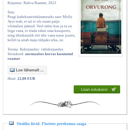
Kirjastus: Rahva Raamat, 2023
Sisu:
Peagi kaheksateistkümneseks saav Molly
Ayer teab, et tal ei ole enam palju
võimalusi jäänud. Veel mõni kuu ja ta on
liiga vana, et elada edasi oma kasuperes,
ning ühiskasulik töö ühe vana naise juures,
kellel ta aitab maja tühjaks teha, on
Teema: Ilukirjandus: väliskirjandus
Seisukord:
normaalses korras kasutatud
raamat
Loe lähemalt ...
Hind:
22,00 EUR
Lisan ostukorvi
Sitsiilia lõvid. Floriote perekonna saaga