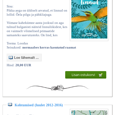
Sisu:
Pikka aega on üldiselt arvatud, et linnud on
lollid. Õela pilgu ja pähkliajuga.
Viimase kahekümne aasta jooksul on aga
tulnud hulganisti näiteid linnuliikidest, kes
on vaimselt võimelised primaatide
sarnasteks saavutusteks. On lind, kes
Teema: Loodus
Seisukord:
normaalses korras kasutatud raamat
Loe lähemalt ...
Hind:
20,00 EUR
Lisan ostukorvi
Kohtumised (luulet 2012-2016)