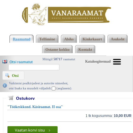
2473 2474 Kokku 123668 raamatut lisamise
järjekorras, 2474 leheküljel
Kasutatud raamatud |
Raamatud
Tellimine
Abiks
Kinkekaart
Asukoht
Vanaraamat. ee raamatupood
Ostame kokku
Kontakt
Müügil
58717
raamatut
Kataloogiteemad
Otsi raamatut
Vaikimisi pealkirjadest ja autorite nimedest,
otsi lisaks ka muudelt väljadelt
(aeglasem).
Ostukorv
"Töökeskkond. Käsiraamat. II osa"
1 tk kogusumma:
10,00 EUR
Vaatan korvi sisu