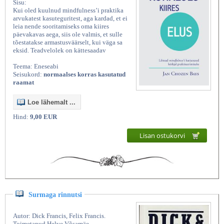
Sisu:
Kui oled kuulnud mindfulness’i praktika
arvukatest kasuteguritest, aga kardad, et ei
leia nende sooritamiseks oma kiires
päevakavas aega, siis ole valmis, et sulle
tõestatakse armastusväärselt, kui väga sa
eksid. Teadvelolek on kättesaadav
Teema: Eneseabi
Seisukord:
normaalses korras kasutatud
raamat
Loe lähemalt ...
Hind:
9,00 EUR
Lisan ostukorvi
Surmaga rinnutsi
Autor: Dick Francis, Felix Francis.
Toimetanud Helve Võsamäe