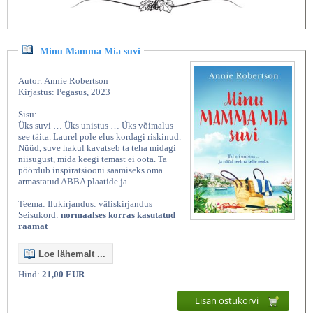
Minu Mamma Mia suvi
Autor: Annie Robertson
Kirjastus: Pegasus, 2023
Sisu:
Üks suvi … Üks unistus … Üks võimalus
see täita. Laurel pole elus kordagi riskinud.
Nüüd, suve hakul kavatseb ta teha midagi
niisugust, mida keegi temast ei oota. Ta
pöördub inspiratsiooni saamiseks oma
armastatud ABBA plaatide ja
Teema: Ilukirjandus: väliskirjandus
Seisukord:
normaalses korras kasutatud
raamat
Loe lähemalt ...
Hind:
21,00 EUR
Lisan ostukorvi