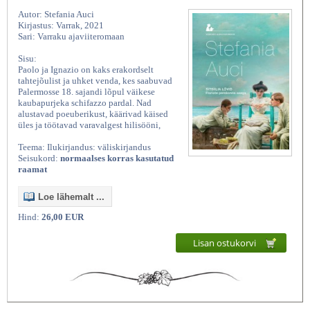
Autor: Stefania Auci
Kirjastus: Varrak, 2021
Sari: Varraku ajaviiteromaan
Sisu:
Paolo ja Ignazio on kaks erakordselt
tahtejõulist ja uhket venda, kes saabuvad
Palermosse 18. sajandi lõpul väikese
kaubapurjeka schifazzo pardal. Nad
alustavad poeuberikust, käärivad käised
üles ja töötavad varavalgest hilisööni,
Teema: Ilukirjandus: väliskirjandus
Seisukord:
normaalses korras kasutatud
raamat
Loe lähemalt ...
Hind:
26,00 EUR
Lisan ostukorvi