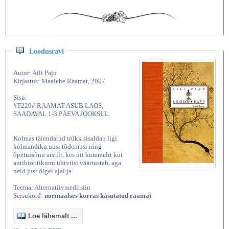
Loodusravi
Autor: Aili Paju
Kirjastus: Maalehe Raamat, 2007
Sisu:
#T220# RAAMAT ASUB LAOS,
SAADAVAL 1-3 PÄEVA JOOKSUL.
Kolmas täiendatud trükk sisaldab ligi
kolmandiku uusi tõdemusi ning
õpetussõnu arstilt, kes nii kummelit kui
antibiootikumi ühtviisi väärtustab, aga
neid just õigel ajal ja
Teema: Alternatiivmeditsiin
Seisukord:
normaalses korras kasutatud raamat
Loe lähemalt ...