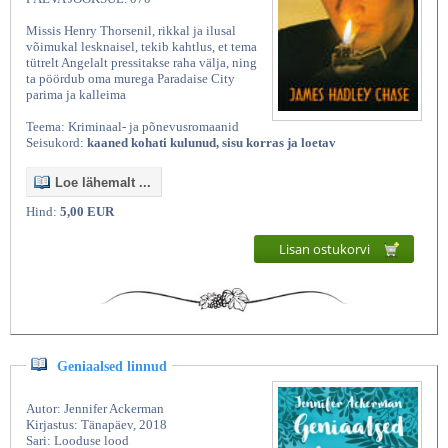
Missis Henry Thorsenil, rikkal ja ilusal
võimukal lesknaisel, tekib kahtlus, et tema
tütrelt Angelalt pressitakse raha välja, ning
ta pöördub oma murega Paradaise City
parima ja kalleima
Teema: Kriminaal- ja põnevusromaanid
Seisukord:
kaaned kohati kulunud, sisu korras ja loetav
Loe lähemalt ...
Hind:
5,00 EUR
Lisan ostukorvi
Geniaalsed linnud
Autor: Jennifer Ackerman
Kirjastus: Tänapäev, 2018
Sari: Looduse lood