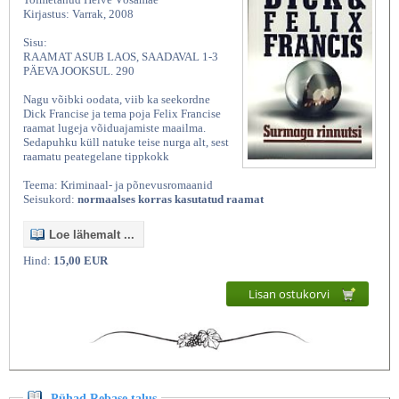
Kirjastus: Varrak, 2008
Sisu:
RAAMAT ASUB LAOS, SAADAVAL 1-3
PÄEVA JOOKSUL. 290
Nagu võibki oodata, viib ka seekordne
Dick Francise ja tema poja Felix Francise
raamat lugeja võiduajamiste maailma.
Sedapuhku küll natuke teise nurga alt, sest
raamatu peategelane tippkokk
Teema: Kriminaal- ja põnevusromaanid
Seisukord:
normaalses korras kasutatud raamat
Loe lähemalt ...
Hind:
15,00 EUR
Lisan ostukorvi
Pühad Rebase talus