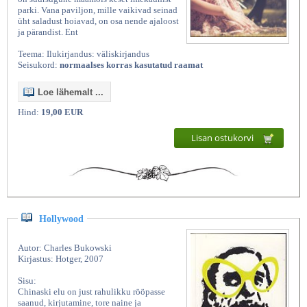
parki. Vana paviljon, mille vaikivad seinad
üht saladust hoiavad, on osa nende ajaloost
ja pärandist. Ent
Teema: Ilukirjandus: väliskirjandus
Seisukord:
normaalses korras kasutatud raamat
Loe lähemalt ...
Hind:
19,00 EUR
Lisan ostukorvi
Hollywood
Autor: Charles Bukowski
Kirjastus: Hotger, 2007
Sisu:
Chinaski elu on just rahulikku rööpasse
saanud, kirjutamine, tore naine ja