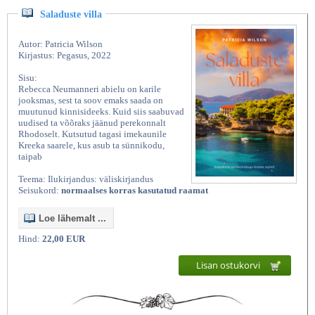
Saladuste villa
Autor: Patricia Wilson
Kirjastus: Pegasus, 2022
Sisu:
Rebecca Neumanneri abielu on karile
jooksmas, sest ta soov emaks saada on
muutunud kinnisideeks. Kuid siis saabuvad
uudised ta võõraks jäänud perekonnalt
Rhodoselt. Kutsutud tagasi imekaunile
Kreeka saarele, kus asub ta sünnikodu,
taipab
Teema: Ilukirjandus: väliskirjandus
Seisukord:
normaalses korras kasutatud raamat
Loe lähemalt ...
Hind:
22,00 EUR
Lisan ostukorvi