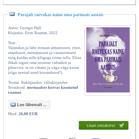
Parajalt raevukas naine oma parimais aastais
Autor: Georgie Hall
Kirjastus: Eesti Raamat, 2022
Sisu:
Vaimukas ja lahe romaan armastusest, elust,
emadusest, menopausist ja vananemisest
ning kuidas selle kõigega toime tulla. Eliza
ihkab tagasi oma nooruse vabadust ja
põnevust, ta on vihane ja väga-väga kuum
(olgu neetud need kuumahood!).
Teema: Ilukirjandus: väliskirjandus
Seisukord:
normaalses korras kasutatud
raamat
Loe lähemalt ...
Hind:
26,00 EUR
Lisan ostukorvi