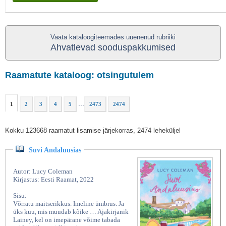
Vaata kataloogiteemades uuenenud rubriiki
Ahvatlevad sooduspakkumised
Raamatute kataloog: otsingutulem
...
1
2
3
4
5
2473
2474
Kokku 123668 raamatut lisamise järjekorras, 2474 leheküljel
Suvi Andaluusias
Autor: Lucy Coleman
Kirjastus: Eesti Raamat, 2022
Sisu:
Võrratu maitserikkus. Imeline ümbrus. Ja
üks kuu, mis muudab kõike … Ajakirjanik
Lainey, kel on imepärane võime tabada