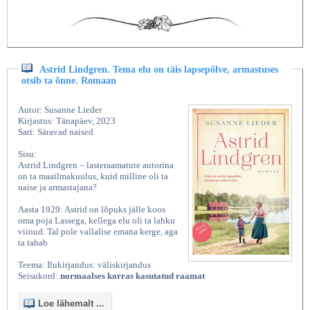
Astrid Lindgren. Tema elu on täis lapsepõlve, armastuses
otsib ta õnne. Romaan
Autor: Susanne Lieder
Kirjastus: Tänapäev, 2023
Sari: Säravad naised
Sisu:
Astrid Lindgren – lasteraamatute autorina
on ta maailmakuulus, kuid milline oli ta
naise ja armastajana?
Aasta 1929: Astrid on lõpuks jälle koos
oma poja Lassega, kellega elu oli ta lahku
viinud. Tal pole vallalise emana kerge, aga
ta tahab
Teema: Ilukirjandus: väliskirjandus
Seisukord:
normaalses korras kasutatud raamat
Loe lähemalt ...