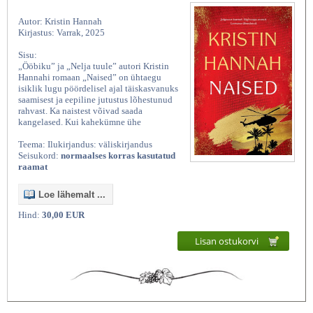
Autor: Kristin Hannah
Kirjastus: Varrak, 2025
Sisu:
„Ööbiku” ja „Nelja tuule” autori Kristin
Hannahi romaan „Naised” on ühtaegu
isiklik lugu pöördelisel ajal täiskasvanuks
saamisest ja eepiline jutustus lõhestunud
rahvast. Ka naistest võivad saada
kangelased. Kui kahekümne ühe
Teema: Ilukirjandus: väliskirjandus
Seisukord:
normaalses korras kasutatud
raamat
Loe lähemalt ...
Hind:
30,00 EUR
Lisan ostukorvi