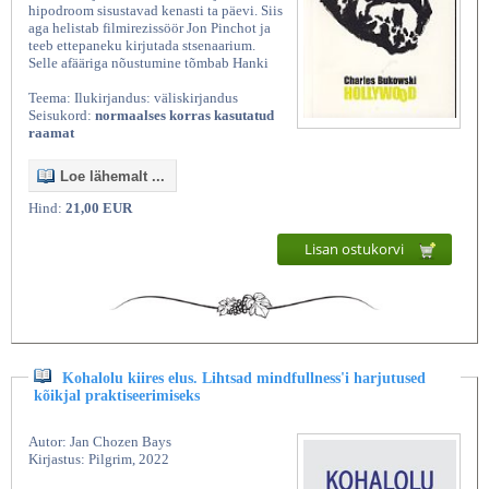
hipodroom sisustavad kenasti ta päevi. Siis
aga helistab filmirezissöör Jon Pinchot ja
teeb ettepaneku kirjutada stsenaarium.
Selle afääriga nõustumine tõmbab Hanki
Teema: Ilukirjandus: väliskirjandus
Seisukord:
normaalses korras kasutatud
raamat
Loe lähemalt ...
Hind:
21,00 EUR
Lisan ostukorvi
Kohalolu kiires elus. Lihtsad mindfullness'i harjutused
kõikjal praktiseerimiseks
Autor: Jan Chozen Bays
Kirjastus: Pilgrim, 2022