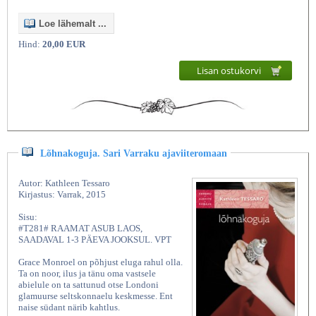
Loe lähemalt ...
Hind:
20,00 EUR
Lisan ostukorvi
Lõhnakoguja. Sari Varraku ajaviiteromaan
Autor: Kathleen Tessaro
Kirjastus: Varrak, 2015
Sisu:
#T281# RAAMAT ASUB LAOS,
SAADAVAL 1-3 PÄEVA JOOKSUL. VPT
Grace Monroel on põhjust eluga rahul olla.
Ta on noor, ilus ja tänu oma vastsele
abielule on ta sattunud otse Londoni
glamuurse seltskonnaelu keskmesse. Ent
naise südant närib kahtlus.