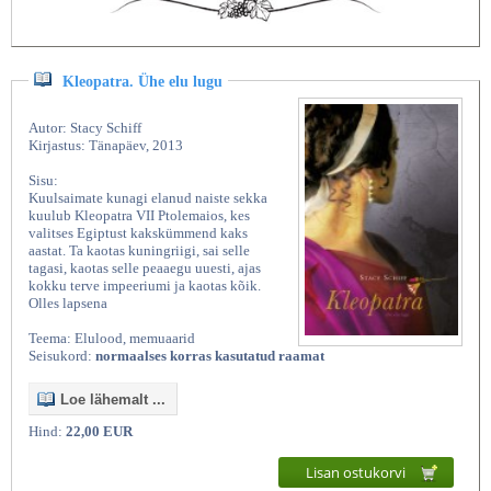
Kleopatra. Ühe elu lugu
Autor: Stacy Schiff
Kirjastus: Tänapäev, 2013
Sisu:
Kuulsaimate kunagi elanud naiste sekka
kuulub Kleopatra VII Ptolemaios, kes
valitses Egiptust kakskümmend kaks
aastat. Ta kaotas kuningriigi, sai selle
tagasi, kaotas selle peaaegu uuesti, ajas
kokku terve impeeriumi ja kaotas kõik.
Olles lapsena
Teema: Elulood, memuaarid
Seisukord:
normaalses korras kasutatud raamat
Loe lähemalt ...
Hind:
22,00 EUR
Lisan ostukorvi