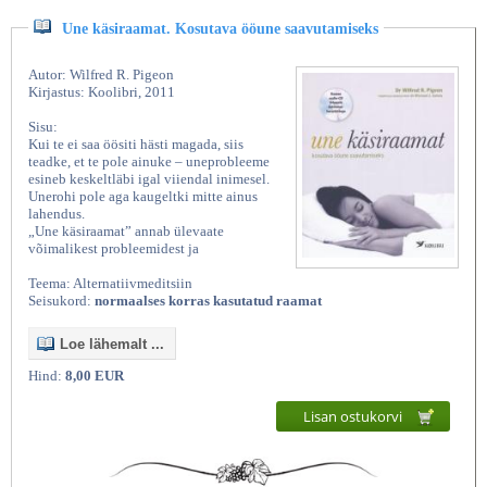
Une käsiraamat. Kosutava ööune saavutamiseks
Autor: Wilfred R. Pigeon
Kirjastus: Koolibri, 2011
Sisu:
Kui te ei saa öösiti hästi magada, siis
teadke, et te pole ainuke – uneprobleeme
esineb keskeltläbi igal viiendal inimesel.
Unerohi pole aga kaugeltki mitte ainus
lahendus.
„Une käsiraamat” annab ülevaate
võimalikest probleemidest ja
Teema: Alternatiivmeditsiin
Seisukord:
normaalses korras kasutatud raamat
Loe lähemalt ...
Hind:
8,00 EUR
Lisan ostukorvi