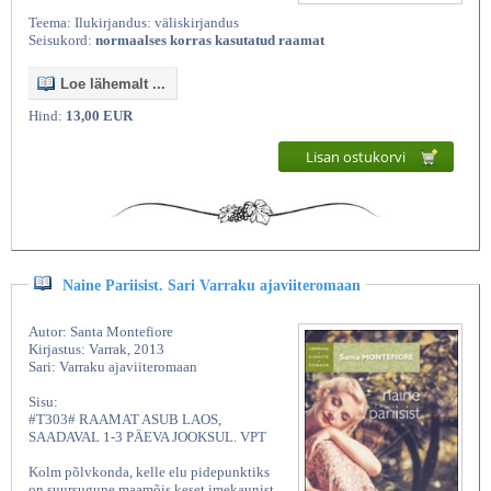
Teema: Ilukirjandus: väliskirjandus
Seisukord:
normaalses korras kasutatud raamat
Loe lähemalt ...
Hind:
13,00 EUR
Lisan ostukorvi
Naine Pariisist. Sari Varraku ajaviiteromaan
Autor: Santa Montefiore
Kirjastus: Varrak, 2013
Sari: Varraku ajaviiteromaan
Sisu:
#T303# RAAMAT ASUB LAOS,
SAADAVAL 1-3 PÄEVA JOOKSUL. VPT
Kolm põlvkonda, kelle elu pidepunktiks
on suursugune maamõis keset imekaunist