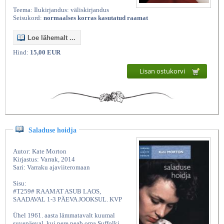
Teema: Ilukirjandus: väliskirjandus
Seisukord:
normaalses korras kasutatud raamat
Loe lähemalt ...
Hind:
15,00 EUR
Lisan ostukorvi
Saladuse hoidja
Autor: Kate Morton
Kirjastus: Varrak, 2014
Sari: Varraku ajaviiteromaan
Sisu:
#T259# RAAMAT ASUB LAOS,
SAADAVAL 1-3 PÄEVA JOOKSUL. KVP
Ühel 1961. aasta lämmatavalt kuumal
suvepäeval, kui pere peab oma Suffolki