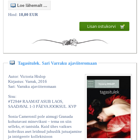
Loe lähemalt ...
Hind:
18,00 EUR
Lisan ostukorvi
Tagasitulek. Sari Varraku ajaviiteromaan
Autor: Victoria Hislop
Kirjastus: Varrak, 2016
Sari: Varraku ajaviiteromaan
Sisu:
#T294# RAAMAT ASUB LAOS,
SAADAVAL 1-3 PÄEVA JOOKSUL. KVP
Sonia Cameronil pole aimugi Granada
kohutavast minevikust – tema on siin
selleks, et tantsida. Kuid ühes vaikses
kohvikus aset leidnud juhuslik jutuajamine
ja intrigeeriv kollektsioon