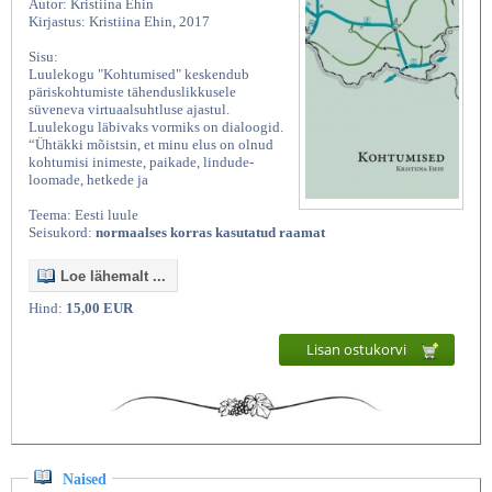
Autor: Kristiina Ehin
Kirjastus: Kristiina Ehin, 2017
Sisu:
Luulekogu "Kohtumised" keskendub
päriskohtumiste tähenduslikkusele
süveneva virtuaalsuhtluse ajastul.
Luulekogu läbivaks vormiks on dialoogid.
“Ühtäkki mõistsin, et minu elus on olnud
kohtumisi inimeste, paikade, lindude-
loomade, hetkede ja
Teema: Eesti luule
Seisukord:
normaalses korras kasutatud raamat
Loe lähemalt ...
Hind:
15,00 EUR
Lisan ostukorvi
Naised