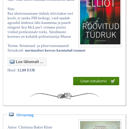
Sisu:
Kui üheteistaastane tüdruk röövitakse teel
kooli, ei raiska FBI hetkegi, vaid saadab
agendid ümbrust läbi kammima ja paneb
eriagent Ava McLane'i viimase piirini
viidud perekonnale toeks. Sündmuste
keerises on kohalik politseiuurija Mason
Teema: Kriminaal- ja põnevusromaanid
Seisukord:
normaalses korras kasutatud raamat
Loe lähemalt ...
Hind:
12,00 EUR
Lisan ostukorvi
Orvurong
Autor: Christina Baker Kline