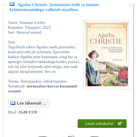
Agatha Christie. Armastuses otsib ta lootust,
krimiromaanidega vallutab maailma
Autor: Susanne Lieder
Kirjastus: Tänapäev, 2025
Sari: Säravad naised
Sisu:
Tegelikult tahtis Agatha saada pianistiks,
kuid suur edu jäi tulemata. Ajaviiteks
hakkas Agatha jutte kirjutama, ning kui ta
apteegis töötades mürkidega kokku puutus,
tuli tal idee kirjutada mõrvalugu, mis saab
alguse mürgitamisest. See on
Teema: Ilukirjandus: väliskirjandus
Seisukord:
normaalses korras kasutatud
raamat
Loe lähemalt ...
Hind:
26,00 EUR
Lisan ostukorvi