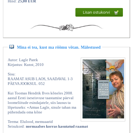
Hind:
25,00 EUR
Lisan ostukorvi
Mina ei tea, kust ma rõõmu võtan. Mälestused
Autor: Lagle Parek
Kirjastus: Kunst, 2010
Sisu:
RAAMAT ASUB LAOS, SAADAVAL 1-3
PÄEVA JOOKSUL. 052
Kui Toomas Hendrik Ilves kõneles 2008.
aastal Eesti iseseisvuse taastamise päeval
loomeliitude esindajatele, siis lausus ta
lõpetuseks: «Armas Lagle, sinule tahan ma
pühendada oma kõne
Teema: Elulood, memuaarid
Seisukord:
normaalses korras kasutatud raamat