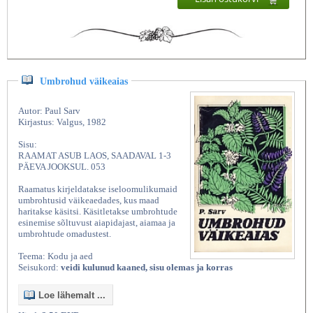
Umbrohud väikeaias
Autor: Paul Sarv
Kirjastus: Valgus, 1982
Sisu:
RAAMAT ASUB LAOS, SAADAVAL 1-3
PÄEVA JOOKSUL. 053
Raamatus kirjeldatakse iseloomulikumaid
umbrohtusid väikeaedades, kus maad
haritakse käsitsi. Käsitletakse umbrohtude
esinemise sõltuvust aiapidajast, aiamaa ja
umbrohtude omadustest.
Teema: Kodu ja aed
Seisukord:
veidi kulunud kaaned, sisu olemas ja korras
Loe lähemalt ...