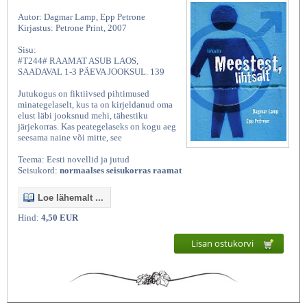
Autor: Dagmar Lamp, Epp Petrone
Kirjastus: Petrone Print, 2007
Sisu:
#T244# RAAMAT ASUB LAOS,
SAADAVAL 1-3 PÄEVA JOOKSUL. 139
Jutukogus on fiktiivsed pihtimused
minategelaselt, kus ta on kirjeldanud oma
elust läbi jooksnud mehi, tähestiku
järjekorras. Kas peategelaseks on kogu aeg
seesama naine või mitte, see
Teema: Eesti novellid ja jutud
Seisukord:
normaalses seisukorras raamat
Loe lähemalt ...
Hind:
4,50 EUR
Lisan ostukorvi