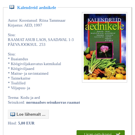
Kalendreid aednikele
Autor: Koostanud: Riina Tammsaar
Kirjastus: AED, 1997
Sisu:
RAAMAT ASUB LAOS, SAADAVAL 1-3
PÄEVA JOOKSUL. 253
Sisu:
* Iluaiandus
* Köögiviljakasvatus katmikalal
* Köögiviljaaed
* Maitse- ja ravimtaimed
* Taimekaitse
* Toalilled
* Viljapuu- ja
Teema: Kodu ja aed
Seisukord:
normaalses seisukorras raamat
Loe lähemalt ...
Hind:
5,00 EUR
Lisan ostukorvi