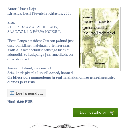
Autor: Urmas Kaju
Kirjastus: Eesti Päevalehe Kirjastus, 2003
Sisu:
#T339# RAAMAT ASUB LAOS,
SAADAVAL 1-3 PÄEVA JOOKSUL.
"Eesti Panga president Otsason polnud just
osav poliitilisel malelaual orienteeruma.
Võib-olla akadeemilise taustaga mees ei
adunudki, et keskpanga juhi ametikoht on
oma olemuselt
Teema: Elulood, memuaarid
Seisukord:
pisut kulunud kaaned, kaaned
üle kiletatud, raamatukogu ja sealt mahakandmise tempel sees, sisu
olemas ja korras
Loe lähemalt ...
Hind:
6,00 EUR
Lisan ostukorvi