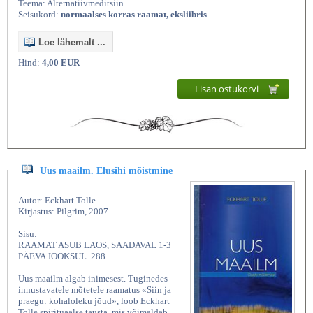
Teema: Alternatiivmeditsiin
Seisukord:
normaalses korras raamat, eksliibris
Loe lähemalt ...
Hind:
4,00 EUR
Lisan ostukorvi
Uus maailm. Elusihi mõistmine
Autor: Eckhart Tolle
Kirjastus: Pilgrim, 2007
Sisu:
RAAMAT ASUB LAOS, SAADAVAL 1-3
PÄEVA JOOKSUL. 288
Uus maailm algab inimesest. Tuginedes
innustavatele mõtetele raamatus «Siin ja
praegu: kohaloleku jõud», loob Eckhart
Tolle spirituaalse tausta, mis võimaldab