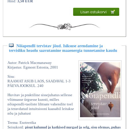
Hind:
3,50 EUR
Lisan ostukorvi
Nõiapendli tervistav jõud. Isiksuse arendamine ja
tervisliku heaolu saavutamine maaenergia tunnetamise kaudu
Autor: Patrick Macmanaway
Kirjastus: Egmont Estonia, 2001
Sisu:
RAAMAT ASUB LAOS, SAADAVAL 1-3
PÄEVA JOOKSUL. 240
Huvitav ja praktiline sissejuhatus sellesse
võimsasse ürgsesse kunsti, milles
nõiapendli-taoliste lihtsate vahendite toel
ja teravdatud intuitsiooni kaasabil leitakse
nõu ja juhatust
Teema: Esoteerika
Seisukord:
pisut kulunud ja katkised nurgad ja selg, sisu olemas, puhas