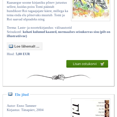
Kaasaegse soome kirjaniku põnev jutustus
sellest, kuidas poiss Tomi päästab
hundikoer Roi tagaajajate käest, millega ka
tema enda elu põnevaks muutub. Tomi ja
Roi saavad sõpradeks ning
Teema: Laste- ja noortekirjandus: välisautorid
Seisukord:
kohati kulunud kaaned, normaalses seisukorras sisu (pilt on
illustratiivne)
Loe lähemalt ...
Hind:
5,00 EUR
Lisan ostukorvi
Elu jõud
Autor: Enno Tammer
Kirjastus: Tänapäev, 2004