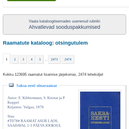
Vaata kataloogiteemades uuenenud rubriiki
Ahvatlevad sooduspakkumised
Raamatute kataloog: otsingutulem
...
1
2
3
4
5
2473
2474
Kokku 123695 raamatut lisamise järjekorras, 2474 leheküljel
Saksa-eesti sõnaraamat
Autor: E. Kibbermann, S. Kirotar ja P.
Koppel
Kirjastus: Valgus, 1976
Sisu:
#T078# RAAMAT ASUB LAOS,
SAADAVAL 1-3 PÄEVA JOOKSUL