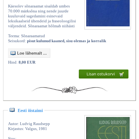
Käesolev sõnaraamat sisaldab umbes
70.000 märksõna ning nende juurde
kuuluvaid sagedamini esinevaid
leksikaalseid ühendeid ja fraseoloogilisi
väljendeid. Sõnaraamat hõlmab niihästi
Teema: Sõnaraamatud
Seisukord:
pisut kulunud kaaned, sisu olemas ja korralik
Loe lähemalt ...
Hind:
8,00 EUR
Kasutatud raamatud | Vanaraamatee
Lisan ostukorvi
Eesti õistaimi
Autor: Ludvig Raudsepp
Kirjastus: Valgus, 1981
Sisu: