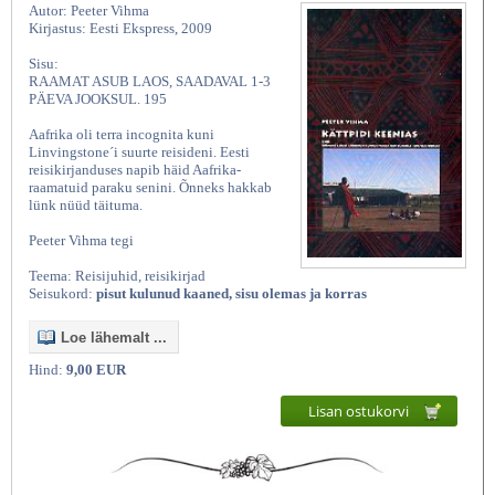
Autor: Peeter Vihma
Kirjastus: Eesti Ekspress, 2009
Sisu:
RAAMAT ASUB LAOS, SAADAVAL 1-3
PÄEVA JOOKSUL. 195
Aafrika oli terra incognita kuni
Linvingstone´i suurte reisideni. Eesti
reisikirjanduses napib häid Aafrika-
raamatuid paraku senini. Õnneks hakkab
lünk nüüd täituma.
Peeter Vihma tegi
Teema: Reisijuhid, reisikirjad
Seisukord:
pisut kulunud kaaned, sisu olemas ja korras
Loe lähemalt ...
Hind:
9,00 EUR
Lisan ostukorvi