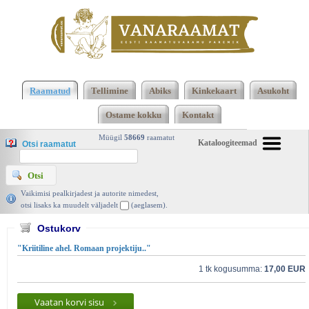
2473 2474 Kokku 123695 raamatut lisamise
järjekorras, 2474 leheküljel
Kasutatud raamatud |
Raamatud
Tellimine
Abiks
Kinkekaart
Asukoht
Vanaraamat. ee raamatupood
Ostame kokku
Kontakt
Müügil
58669
raamatut
Kataloogiteemad
Otsi raamatut
Vaikimisi pealkirjadest ja autorite nimedest,
otsi lisaks ka muudelt väljadelt
(aeglasem).
Ostukorv
"Kriitiline ahel. Romaan projektiju.."
1 tk kogusumma:
17,00 EUR
Vaatan korvi sisu