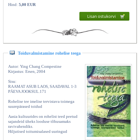
Hind:
5,00 EUR
Lisan ostukorvi
Toiduvalmistamine rohelise teega
Autor: Ying Chang Compestine
Kirjastus: Ersen, 2004
Sisu:
RAAMAT ASUB LAOS, SAADAVAL 1-3
PÄEVA JOOKSUL.171
Rohelise tee imelise tervistava toimega
suurepärased toidud
Aasia kultuurides on rohelist teed peetud
sajandeid üheks looduse tõhusamaks
ravivahendiks.
Hiljutised toitumisalased uuringud