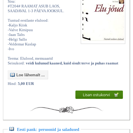
Sisu:
#T204# RAAMAT ASUB LAOS,
SAADAVAL 1-3 PÄEVA JOOKSUL.
Tuntud eestlaste elulood:
-Kaljo Kiisk
-Valve Kirsipuu
-Jaan Talts
-Helgi Sallo
-Voldemar Kuslap
-Ivo
Teema: Elulood, memuaarid
Seisukord:
veidi kulunud kaaned, kuid sisult terve ja puhas raamat
Loe lähemalt ...
Hind:
5,00 EUR
Lisan ostukorvi
Eesti pank: persoonid ja saladused