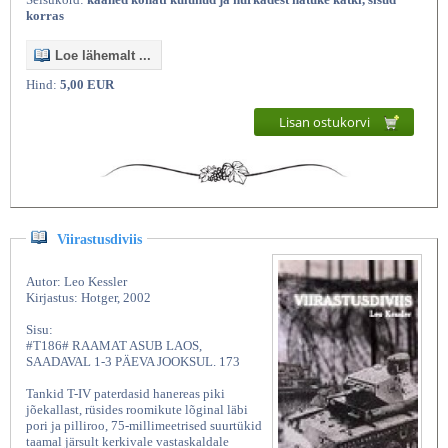
korras
Loe lähemalt ...
Hind:
5,00 EUR
Lisan ostukorvi
Viirastusdiviis
Autor: Leo Kessler
Kirjastus: Hotger, 2002
Sisu:
#T186# RAAMAT ASUB LAOS,
SAADAVAL 1-3 PÄEVA JOOKSUL. 173
Tankid T-IV paterdasid hanereas piki
jõekallast, rüsides roomikute lõginal läbi
pori ja pilliroo, 75-millimeetrised suurtükid
taamal järsult kerkivale vastaskaldale