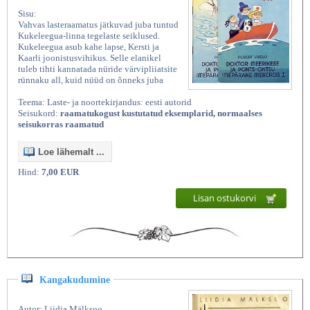
Sisu:
Vahvas lasteraamatus jätkuvad juba tuntud
Kukeleegua-linna tegelaste seiklused.
Kukeleegua asub kahe lapse, Kersti ja
Kaarli joonistusvihikus. Selle elanikel
tuleb tihti kannatada nüride värvipliiatsite
rünnaku all, kuid nüüd on õnneks juba
Teema: Laste- ja noortekirjandus: eesti autorid
Seisukord:
raamatukogust kustutatud eksemplarid, normaalses
seisukorras raamatud
Loe lähemalt ...
Hind:
7,00 EUR
Lisan ostukorvi
Kangakudumine
Autor: Liidia Mälksoo