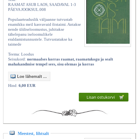
RAAMAT ASUB LAOS, SAADAVAL 1-3
PÄEVA JOOKSUL.008
Populaarteaduslik väljaanne tutvustab
enamikku meil kasvavaid õistaimi. Antakse
nende üldiseloomustus, juhitakse
tähelepanu iseloomulikele
eraldamistunnustele. Tutvustatakse ka
taimede
Teema: Loodus
Seisukord:
normaalses korras raamat, raamatukogu ja sealt
mahakandmise tempel sees, sisu olemas ja korras
Loe lähemalt ...
Hind:
6,00 EUR
Lisan ostukorvi
Meestest, lihtsalt