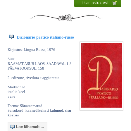
Lisan ostukorvi
Dizionario pratico italiano-russo
Kirjastus: Lingua Russa, 1976
Sisu:
RAAMAT ASUB LAOS, SAADAVAL 1-3
PÄEVA JOOKSUL. 158
2. edizone, riveduta e aggioranta
Märksõnad
itaalia keel
vene
Teema: Sõnaraamatud
Seisukord:
kaaned kohati kulunud, sisu
korras
Loe lähemalt ...