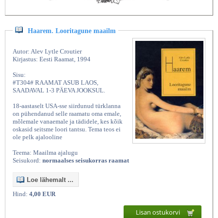
Haarem. Looritagune maailm
Autor: Alev Lytle Croutier
Kirjastus: Eesti Raamat, 1994
Sisu:
#T304# RAAMAT ASUB LAOS,
SAADAVAL 1-3 PÄEVA JOOKSUL.
18-aastaselt USA-sse siirdunud türklanna
on pühendanud selle raamatu oma emale,
mõlemale vanaemale ja tädidele, kes kõik
oskasid seitsme loori tantsu. Tema teos ei
ole pelk ajalooline
Teema: Maailma ajalugu
Seisukord:
normaalses seisukorras raamat
Loe lähemalt ...
Hind:
4,00 EUR
Lisan ostukorvi