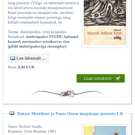
ning jutustus «Võlg» on mõlemad iseseisva
elu lävel seisva nooruki minajutustused.
Kuna jutustaja on tänapäevane, tavaline,
kõigi noorusele omaste joontega, ning
küllalt omalaadselt kujutatud, on
Teema: Ilukirjandus: eesti kirjandus
Seisukord:
ümbrispaber PUUDU, kulunud
kaaned, normaalses seisukorras sisu
(pildil ümbrispaberiga eksemplar)
Loe lähemalt ...
Hind:
8,00 EUR
Lisan ostukorvi
Doktor Meerikese ja Ponts-Ontsu imepärane merereis I-II
Autor: Robert Vaidlo
Kirjastus: Eesti Raamat, 1983