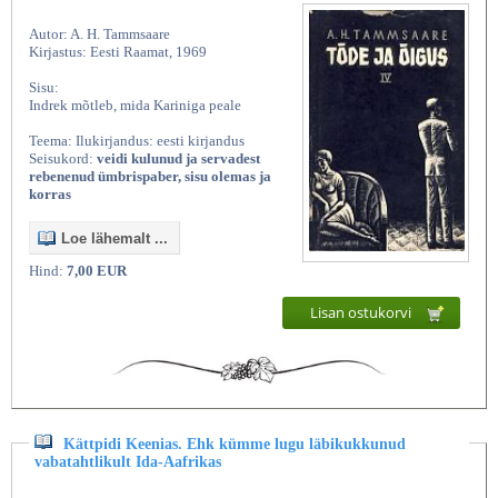
Autor: A. H. Tammsaare
Kirjastus: Eesti Raamat, 1969
Sisu:
Indrek mõtleb, mida Kariniga peale
Teema: Ilukirjandus: eesti kirjandus
Seisukord:
veidi kulunud ja servadest
rebenenud ümbrispaber, sisu olemas ja
korras
Loe lähemalt ...
Hind:
7,00 EUR
Lisan ostukorvi
Kättpidi Keenias. Ehk kümme lugu läbikukkunud
vabatahtlikult Ida-Aafrikas