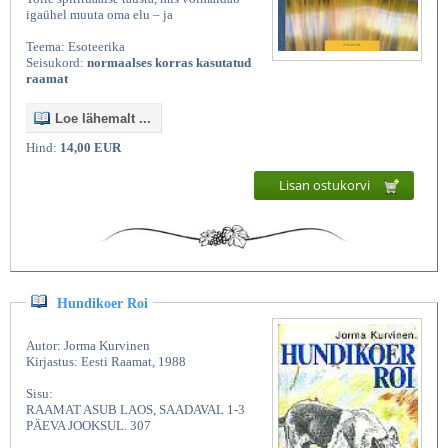
igaühel muuta oma elu – ja
Teema: Esoteerika
Seisukord:
normaalses korras kasutatud
raamat
Loe lähemalt ...
Hind:
14,00 EUR
Lisan ostukorvi
Hundikoer Roi
Autor: Jorma Kurvinen
Kirjastus: Eesti Raamat, 1988
Sisu:
RAAMAT ASUB LAOS, SAADAVAL 1-3
PÄEVA JOOKSUL. 307