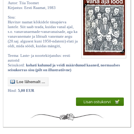
Autor: Tiia Toomet
Kirjastus: Eesti Raamat, 1983
Sisu:
Huvitav raamat kõikidele tänapäeva
lastele. Siit saab teada, kuidas vanal ajal,
s.o. vanavanaemade-vanavanaisade, aga ka
vanavanemate ja lihtsalt vanemate aegu
(20.saj. algusest kuni 1950-ndateni) elati ja
oldi, mida söödi, kuidas mängiti,
Teema: Laste- ja noortekirjandus: eesti
autorid
Seisukord:
kohati kulunud ja veidi määrdunud kaaned, normaalses
seisukorras sisu (pilt on illustratiivne)
Loe lähemalt ...
Hind:
5,00 EUR
Lisan ostukorvi