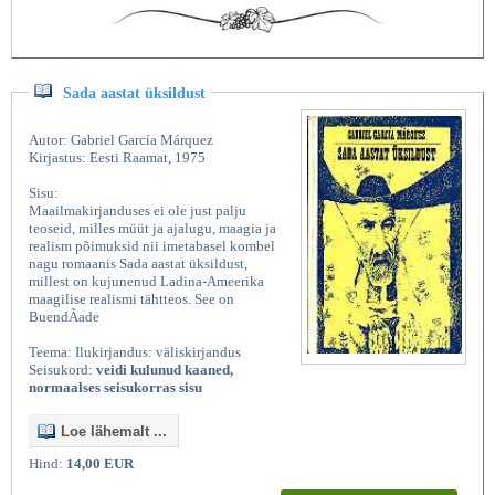
Sada aastat üksildust
Autor: Gabriel García Márquez
Kirjastus: Eesti Raamat, 1975
Sisu:
Maailmakirjanduses ei ole just palju
teoseid, milles müüt ja ajalugu, maagia ja
realism põimuksid nii imetabasel kombel
nagu romaanis Sada aastat üksildust,
millest on kujunenud Ladina-Ameerika
maagilise realismi tähtteos. See on
BuendÃade
Teema: Ilukirjandus: väliskirjandus
Seisukord:
veidi kulunud kaaned,
normaalses seisukorras sisu
Loe lähemalt ...
Hind:
14,00 EUR