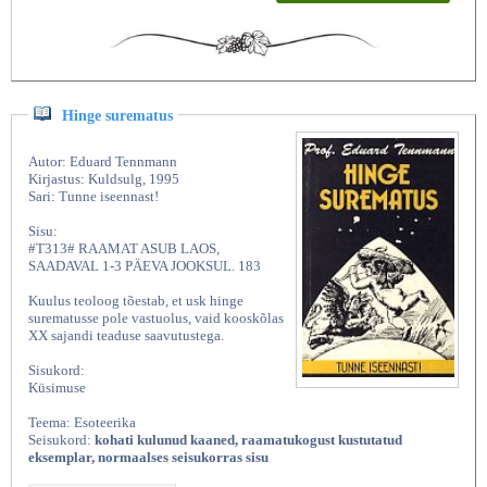
Hinge surematus
Autor: Eduard Tennmann
Kirjastus: Kuldsulg, 1995
Sari: Tunne iseennast!
Sisu:
#T313# RAAMAT ASUB LAOS,
SAADAVAL 1-3 PÄEVA JOOKSUL. 183
Kuulus teoloog tõestab, et usk hinge
surematusse pole vastuolus, vaid kooskõlas
XX sajandi teaduse saavutustega.
Sisukord:
Küsimuse
Teema: Esoteerika
Seisukord:
kohati kulunud kaaned, raamatukogust kustutatud
eksemplar, normaalses seisukorras sisu