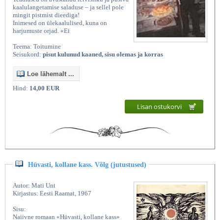
kaalulangetamise saladuse – ja sellel pole
mingit pistmist dieediga!
Inimesed on ülekaalulised, kuna on
harjumuste orjad. «Ei
Teema: Toitumine
Seisukord:
pisut kulunud kaaned, sisu olemas ja korras
Loe lähemalt ...
Hind:
14,00 EUR
Lisan ostukorvi
Hüvasti, kollane kass. Võlg (jutustused)
Autor: Mati Unt
Kirjastus: Eesti Raamat, 1967
Sisu:
Naiivne romaan «Hüvasti, kollane kass»