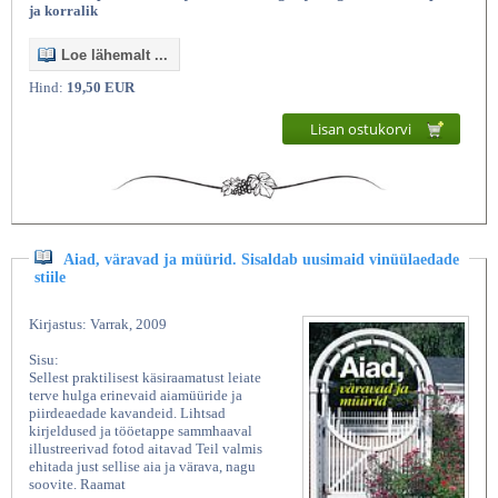
ja korralik
Loe lähemalt ...
Hind:
19,50 EUR
Lisan ostukorvi
Aiad, väravad ja müürid. Sisaldab uusimaid vinüülaedade
stiile
Kirjastus: Varrak, 2009
Sisu:
Sellest praktilisest käsiraamatust leiate
terve hulga erinevaid aiamüüride ja
piirdeaedade kavandeid. Lihtsad
kirjeldused ja tööetappe sammhaaval
illustreerivad fotod aitavad Teil valmis
ehitada just sellise aia ja värava, nagu
soovite. Raamat