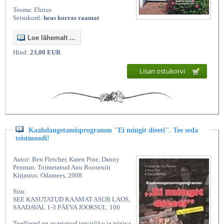
Teema: Ehitus
Seisukord:
heas korras raamat
Loe lähemalt ...
Hind:
23,00 EUR
Lisan ostukorvi
Kaalulangetamisprogramm ''Ei mingit dieeti''. Tee seda
teistmoodi!
Autor: Ben Fletcher, Karen Pine, Danny
Penman. Toimetanud Anu Rooseniit
Kirjastus: Odamees, 2008
Sisu:
SEE KASUTATUD RAAMAT ASUB LAOS,
SAADAVAL 1-3 PÄEVA JOOKSUL. 100
Teadlased on avastanud tervisliku ja püsiva