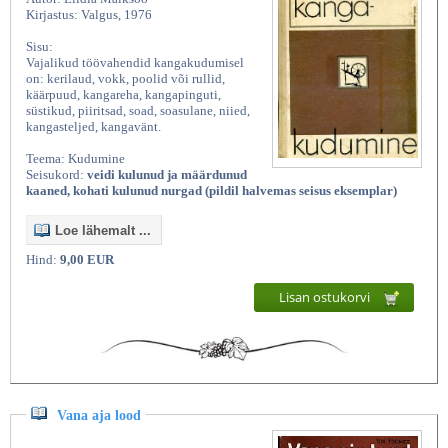
Kirjastus: Valgus, 1976
Sisu:
Vajalikud töövahendid kangakudumisel
on: kerilaud, vokk, poolid või rullid,
käärpuud, kangareha, kangapinguti,
süstikud, piiritsad, soad, soasulane, niied,
kangasteljed, kangavänt.
Teema: Kudumine
Seisukord:
veidi kulunud ja määrdunud
kaaned, kohati kulunud nurgad (pildil halvemas seisus eksemplar)
Loe lähemalt ...
Hind:
9,00 EUR
Lisan ostukorvi
Vana aja lood