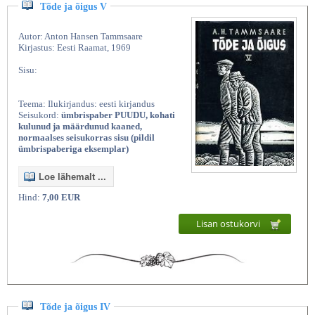
Tõde ja õigus V
Autor: Anton Hansen Tammsaare
Kirjastus: Eesti Raamat, 1969
Sisu:
Teema: Ilukirjandus: eesti kirjandus
Seisukord:
ümbrispaber PUUDU, kohati
kulunud ja määrdunud kaaned,
normaalses seisukorras sisu (pildil
ümbrispaberiga eksemplar)
Loe lähemalt ...
Hind:
7,00 EUR
Lisan ostukorvi
Tõde ja õigus IV