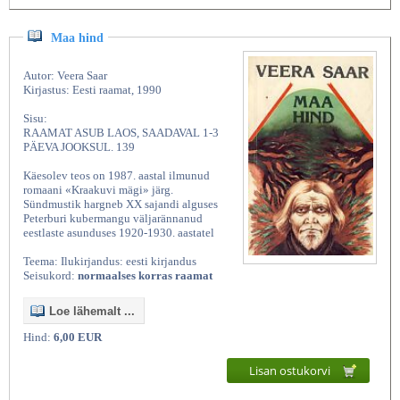
Maa hind
Autor: Veera Saar
Kirjastus: Eesti raamat, 1990
Sisu:
RAAMAT ASUB LAOS, SAADAVAL 1-3
PÄEVA JOOKSUL. 139
Käesolev teos on 1987. aastal ilmunud
romaani «Kraakuvi mägi» järg.
Sündmustik hargneb XX sajandi alguses
Peterburi kubermangu väljarännanud
eestlaste asunduses 1920-1930. aastatel
Teema: Ilukirjandus: eesti kirjandus
Seisukord:
normaalses korras raamat
Loe lähemalt ...
Hind:
6,00 EUR
Lisan ostukorvi