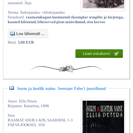
suunatud. Äsja
Teema: Ilukirjandus: väliskirjandus
Seisukord:
raamatukogust kustutatud eksemplar templite ja kirjetega,
kaaned kiletatud, leheservad pisut määrdunud, sisu korras
Loe lähemalt ...
Hind:
5,00 EUR
Lisan ostukorvi
Surm ja lustlik naine. Seersant Felse'i juurdlused
Autor: Ellis Peters
Kirjastus: Katariina, 1998
Sisu:
RAAMAT ASUB LAOS, SAADAVAL 1-3
PÄEVA JOOKSUL. 050