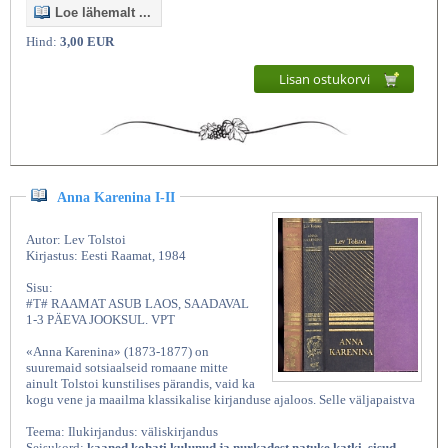
Loe lähemalt ...
Hind:
3,00 EUR
Lisan ostukorvi
Anna Karenina I-II
Autor: Lev Tolstoi
Kirjastus: Eesti Raamat, 1984
Sisu:
#T# RAAMAT ASUB LAOS, SAADAVAL
1-3 PÄEVA JOOKSUL. VPT
«Anna Karenina» (1873-1877) on
suuremaid sotsiaalseid romaane mitte
ainult Tolstoi kunstilises pärandis, vaid ka
kogu vene ja maailma klassikalise kirjanduse ajaloos. Selle väljapaistva
Teema: Ilukirjandus: väliskirjandus
Seisukord:
kaaned kohati kulunud ja nurkadest natuke katki, sisud