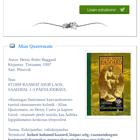
Lisan ostukorvi
Allan Quatermain
Autor: Henry Rider Haggard
Kirjastus: Tiritamm, 1997
Sari: Põnevik
Sisu:
#T189# RAAMAT ASUB LAOS,
SAADAVAL 1-3 PÄEVA JOOKSUL.
«Kuningas Saalomoni kaevandustest»
tuntud rännumeeste kolmik - Allan
Quatermain, sir Henry Curtis ja kapten
Good - otsustab järele uurida, kas Aafrika
ligipääsmatus keskosas tõepoolest
Teema: Ilukirjandus: väliskirjandus
Seisukord:
kohati kulunud kaaned, lääpas selg, raamatukogust
kustutatud eksemplar, normaalses seisukorras sisu (pilt on