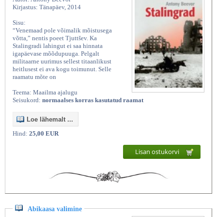
Kirjastus: Tänapäev, 2014
Sisu:
“Venemaad pole võimalik mõistusega
võtta,” nentis poeet Tjuttšev. Ka
Stalingradi lahingut ei saa hinnata
igapäevase mõõdupuuga. Pelgalt
militaarne uurimus sellest titaanlikust
heitlusest ei ava kogu toimunut. Selle
raamatu mõte on
Teema: Maailma ajalugu
Seisukord:
normaalses korras kasutatud raamat
Loe lähemalt ...
Hind:
25,00 EUR
Lisan ostukorvi
Abikaasa valimine