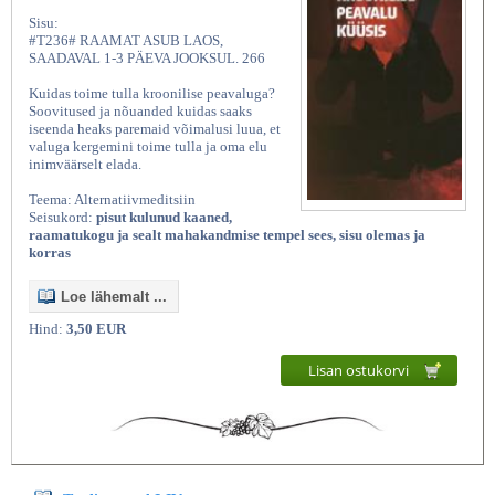
Sisu:
#T236# RAAMAT ASUB LAOS,
SAADAVAL 1-3 PÄEVA JOOKSUL. 266
Kuidas toime tulla kroonilise peavaluga?
Soovitused ja nõuanded kuidas saaks
iseenda heaks paremaid võimalusi luua, et
valuga kergemini toime tulla ja oma elu
inimväärselt elada.
Teema: Alternatiivmeditsiin
Seisukord:
pisut kulunud kaaned,
raamatukogu ja sealt mahakandmise tempel sees, sisu olemas ja
korras
Loe lähemalt ...
Hind:
3,50 EUR
Lisan ostukorvi