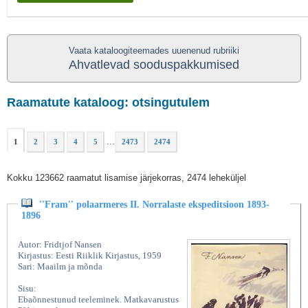
Vaata kataloogiteemades uuenenud rubriiki
Ahvatlevad sooduspakkumised
Raamatute kataloog: otsingutulem
...
1
2
3
4
5
2473
2474
Kokku 123662 raamatut lisamise järjekorras, 2474 leheküljel
''Fram'' polaarmeres II. Norralaste ekspeditsioon 1893-
1896
Autor: Fridtjof Nansen
Kirjastus: Eesti Riiklik Kirjastus, 1959
Sari: Maailm ja mõnda
Sisu:
Ebaõnnestunud teeleminek. Matkavarustus