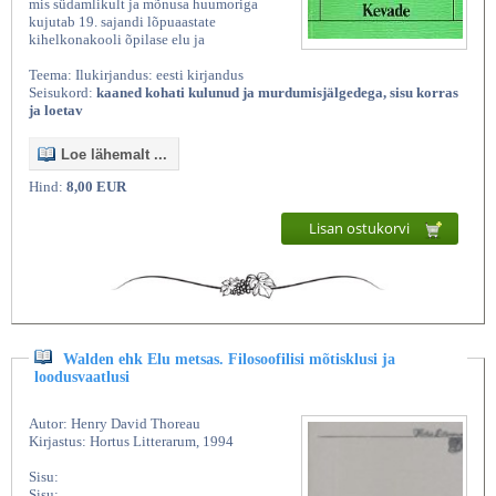
mis südamlikult ja mõnusa huumoriga
kujutab 19. sajandi lõpuaastate
kihelkonakooli õpilase elu ja
Teema: Ilukirjandus: eesti kirjandus
Seisukord:
kaaned kohati kulunud ja murdumisjälgedega, sisu korras
ja loetav
Loe lähemalt ...
Hind:
8,00 EUR
Lisan ostukorvi
Walden ehk Elu metsas. Filosoofilisi mõtisklusi ja
loodusvaatlusi
Autor: Henry David Thoreau
Kirjastus: Hortus Litterarum, 1994
Sisu:
Sisu: