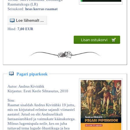
Raamatukogu (LR)
Seisukord:
heas korras raamat
Loe lähemalt ...
Hind:
7,00 EUR
Lisan ostukorvi
Pagari piparkook
Autor: Andrus Kivirähk
Kirjastus: Eesti Keele Sihtasutus, 2010
Sisu:
Raamat sisaldab Andrus Kivirähki 19 juttu,
mis on kirjutatud eelmise sajandi viimastel
aastatel. Jutud on eht Andruselikult
fantaasiarohked ja vaimukate käänakutega.
Mõnus lugemispala neile, kes on juba
tuttavad tema lugude õhustikuga ja hea