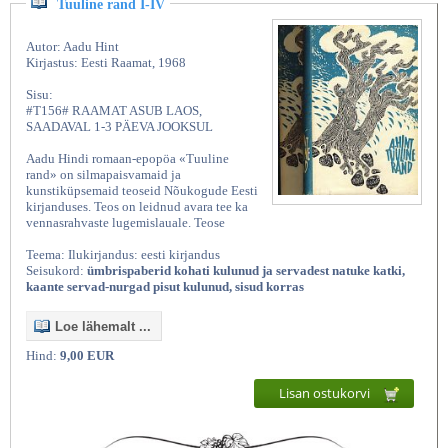
Tuuline rand I-IV
Autor: Aadu Hint
Kirjastus: Eesti Raamat, 1968
Sisu:
#T156# RAAMAT ASUB LAOS,
SAADAVAL 1-3 PÄEVA JOOKSUL
Aadu Hindi romaan-epopöa «Tuuline
rand» on silmapaisvamaid ja
kunstiküpsemaid teoseid Nõukogude Eesti
kirjanduses. Teos on leidnud avara tee ka
vennasrahvaste lugemislauale. Teose
Teema: Ilukirjandus: eesti kirjandus
Seisukord:
ümbrispaberid kohati kulunud ja servadest natuke katki,
kaante servad-nurgad pisut kulunud, sisud korras
Loe lähemalt ...
Hind:
9,00 EUR
Lisan ostukorvi