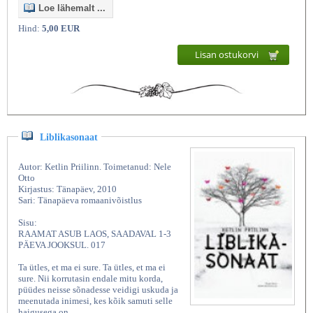
Loe lähemalt ...
Hind:
5,00 EUR
Lisan ostukorvi
Liblikasonaat
Autor: Ketlin Priilinn. Toimetanud: Nele
Otto
Kirjastus: Tänapäev, 2010
Sari: Tänapäeva romaanivõistlus
Sisu:
RAAMAT ASUB LAOS, SAADAVAL 1-3
PÄEVA JOOKSUL. 017
Ta ütles, et ma ei sure. Ta ütles, et ma ei
sure. Nii korrutasin endale mitu korda,
püüdes neisse sõnadesse veidigi uskuda ja
meenutada inimesi, kes kõik samuti selle
haigusega on