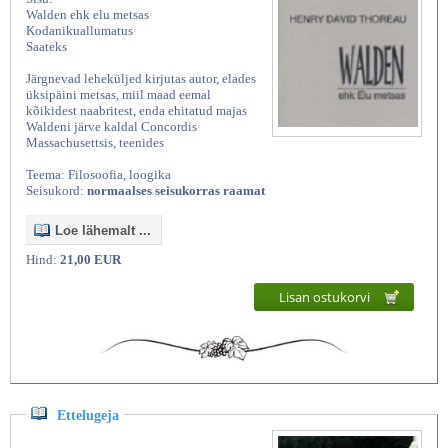
Walden ehk elu metsas
Kodanikuallumatus
Saateks
Järgnevad leheküljed kirjutas autor, elades
üksipäini metsas, miil maad eemal
kõikidest naabritest, enda ehitatud majas
Waldeni järve kaldal Concordis
Massachusettsis, teenides
Teema: Filosoofia, loogika
Seisukord:
normaalses seisukorras raamat
Loe lähemalt ...
Hind:
21,00 EUR
Lisan ostukorvi
Ettelugeja