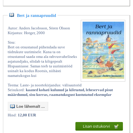
Bert ja rannapruudid
Autor: Anders Jacobsson, Sören Olsson
Kirjastus: Hotger, 2000
Sisu:
Bert on otsustanud pühendada suve
tüdrukute uurimisele. Kuna ta on
otsustanud saada oma ala rahvusvaheliseks
asjatundjaks, sõidab ta kõigepealt
Hispaaniasse. Samas teeb ta uurimistööd
usinalt ka kodus Rootsis, niihästi
raamatukogus kui
Teema: Laste- ja noortekirjandus: välisautorid
Seisukord:
kaaned kohati kulunud ja kiletatud, leheservad pisut
määrdunud, sisu korras, raamatukogust kustutatud eksemplar
Loe lähemalt ...
Hind:
12,00 EUR
Lisan ostukorvi