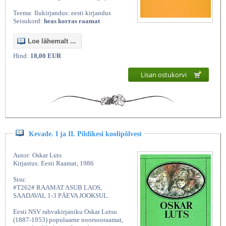
Teema: Ilukirjandus: eesti kirjandus
Seisukord:
heas korras raamat
Loe lähemalt ...
Hind:
18,00 EUR
Lisan ostukorvi
Kevade. I ja II. Pildikesi koolipõlvest
Autor: Oskar Luts
Kirjastus: Eesti Raamat, 1986
Sisu:
#T262# RAAMAT ASUB LAOS,
SAADAVAL 1-3 PÄEVA JOOKSUL.
Eesti NSV rahvakirjaniku Oskar Lutsu
(1887-1953) populaarne noorsooraamat,