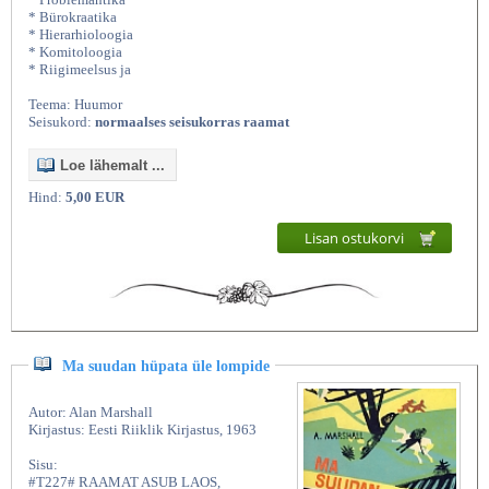
* Bürokraatika
* Hierarhioloogia
* Komitoloogia
* Riigimeelsus ja
Teema: Huumor
Seisukord:
normaalses seisukorras raamat
Loe lähemalt ...
Hind:
5,00 EUR
Lisan ostukorvi
Ma suudan hüpata üle lompide
Autor: Alan Marshall
Kirjastus: Eesti Riiklik Kirjastus, 1963
Sisu:
#T227# RAAMAT ASUB LAOS,