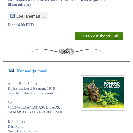
illustratiivne)
Loe lähemalt ...
Hind:
4,00 EUR
Lisan ostukorvi
Konnad ja maod
Autor: Rein Saluri
Kirjastus: Eesti Raamat, 1979
Sari: Mudilaste loomaraamat
Sisu:
#T134# RAAMAT ASUB LAOS,
SAADAVAL 1-3 PÄEVA JOOKSUL
Rohukonn
Kärnkonn
Vesilik ehk triiton