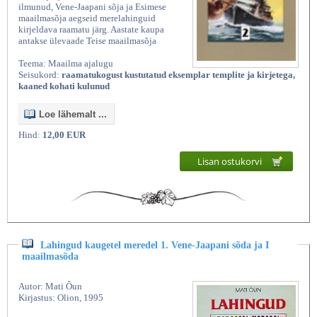
ilmunud, Vene-Jaapani sõja ja Esimese
maailmasõja aegseid merelahinguid
kirjeldava raamatu järg. Aastate kaupa
antakse ülevaade Teise maailmasõja
Teema: Maailma ajalugu
Seisukord:
raamatukogust kustutatud eksemplar templite ja kirjetega,
kaaned kohati kulunud
Loe lähemalt ...
Hind:
12,00 EUR
Lisan ostukorvi
Lahingud kaugetel meredel 1. Vene-Jaapani sõda ja I
maailmasõda
Autor: Mati Õun
Kirjastus: Olion, 1995