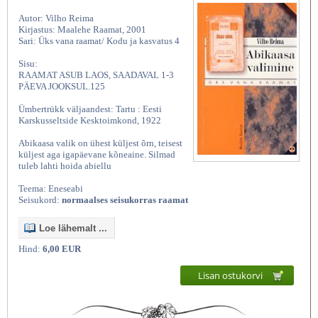
Autor: Vilho Reima
Kirjastus: Maalehe Raamat, 2001
Sari: Üks vana raamat/ Kodu ja kasvatus 4
Sisu:
RAAMAT ASUB LAOS, SAADAVAL 1-3
PÄEVA JOOKSUL.125
Ümbertrükk väljaandest: Tartu : Eesti
Karskusseltside Kesktoimkond, 1922
Abikaasa valik on ühest küljest õrn, teisest
küljest aga igapäevane kõneaine. Silmad
tuleb lahti hoida abiellu
Teema: Eneseabi
Seisukord:
normaalses seisukorras raamat
Loe lähemalt ...
Hind:
6,00 EUR
Lisan ostukorvi