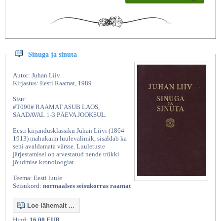
Sinuga ja sinuta
Autor: Juhan Liiv
Kirjastus: Eesti Raamat, 1989
Sisu:
#T090# RAAMAT ASUB LAOS,
SAADAVAL 1-3 PÄEVA JOOKSUL.
Eesti kirjandusklassiku Juhan Liivi (1864-
1913) mahukaim luulevalimik, sisaldab ka
seni avaldamata värsse. Luuletuste
järjestamisel on arvestatud nende trükki
jõudmise kronoloogiat.
Teema: Eesti luule
Seisukord:
normaalses seisukorras raamat
Loe lähemalt ...
Hind:
16,00 EUR