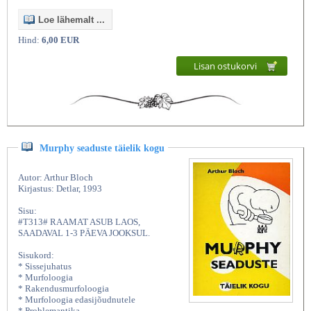
Loe lähemalt ...
Hind:
6,00 EUR
Lisan ostukorvi
Murphy seaduste täielik kogu
Autor: Arthur Bloch
Kirjastus: Detlar, 1993
Sisu:
#T313# RAAMAT ASUB LAOS,
SAADAVAL 1-3 PÄEVA JOOKSUL.
Sisukord:
* Sissejuhatus
* Murfoloogia
* Rakendusmurfoloogia
* Murfoloogia edasijõudnutele
* Problemantika