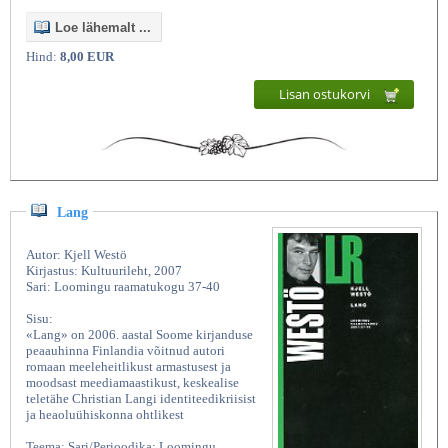
Loe lähemalt ...
Hind:
8,00 EUR
Lisan ostukorvi
Lang
Autor: Kjell Westö
Kirjastus: Kultuurileht, 2007
Sari: Loomingu raamatukogu 37-40
Sisu:
«Lang» on 2006. aastal Soome kirjanduse
peaauhinna Finlandia võitnud autori
romaan meeleheitlikust armastusest ja
moodsast meediamaastikust, keskealise
teletähe Christian Langi identiteedikriisist
ja heaoluühiskonna ohtlikest
Teema: Sari/Perioodika: Loomingu