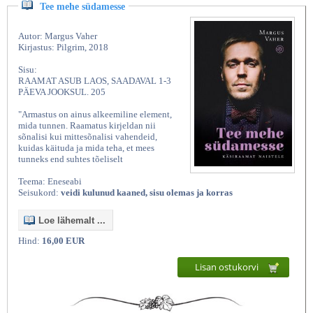
Tee mehe südamesse
Autor: Margus Vaher
Kirjastus: Pilgrim, 2018
Sisu:
RAAMAT ASUB LAOS, SAADAVAL 1-3
PÄEVA JOOKSUL. 205
"Armastus on ainus alkeemiline element,
mida tunnen. Raamatus kirjeldan nii
sõnalisi kui mittesõnalisi vahendeid,
kuidas käituda ja mida teha, et mees
tunneks end suhtes tõeliselt
Teema: Eneseabi
Seisukord:
veidi kulunud kaaned, sisu olemas ja korras
Loe lähemalt ...
Hind:
16,00 EUR
Lisan ostukorvi