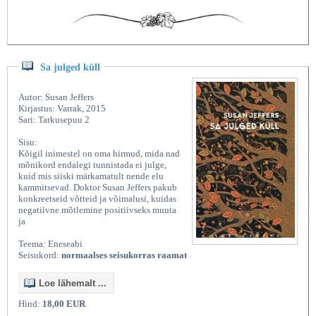
Sa julged küll
Autor: Susan Jeffers
Kirjastus: Varrak, 2015
Sari: Tarkusepuu 2
Sisu:
Kõigil inimestel on oma hirmud, mida nad
mõnikord endalegi tunnistada ei julge,
kuid mis siiski märkamatult nende elu
kammitsevad. Doktor Susan Jeffers pakub
konkreetseid võtteid ja võimalusi, kuidas
negatiivne mõtlemine positiivseks muuta
ja
Teema: Eneseabi
Seisukord:
normaalses seisukorras raamat
Loe lähemalt ...
Hind:
18,00 EUR