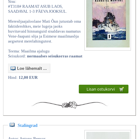
Sisu:
#T318# RAAMAT ASUB LAOS,
SAADAVAL 1-3 PÄEVA JOOKSUL.
Meresõjaajaloolane Mati Õun jutustab oma
faktiderohkes, meie lugeja jaoks
huvitavaid hinnanguid sisaldavas raamatus
Vene-Jaapani sõja ja Esimese maailmasõja
aegsetest merelahingutest.
Teema: Maailma ajalugu
Seisukord:
normaalses seisukorras raamat
Loe lähemalt ...
Hind:
12,00 EUR
Lisan ostukorvi
Stalingrad
Autor: Antony Beevor