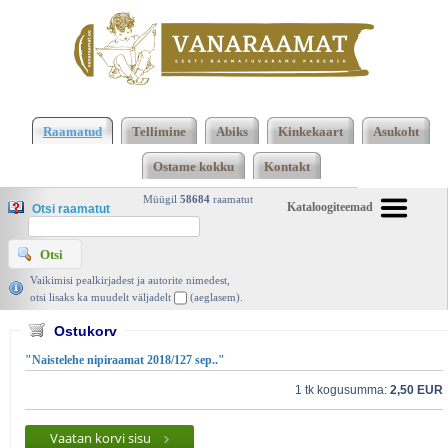
2473 2474 Kokku 123662 raamatut lisamise
järjekorras, 2474 leheküljel
Kasutatud raamatud |
Raamatud
Tellimine
Abiks
Kinkekaart
Asukoht
Vanaraamat. ee raamatupood
Ostame kokku
Kontakt
Müügil
58684
raamatut
Kataloogiteemad
Otsi raamatut
Vaikimisi pealkirjadest ja autorite nimedest,
otsi lisaks ka muudelt väljadelt
(aeglasem).
Ostukorv
"Naistelehe nipiraamat 2018/127 sep.."
1 tk kogusumma:
2,50 EUR
Vaatan korvi sisu