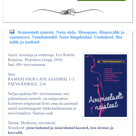
Avameelselt naistest. Naise süda. Menopaus. Rinnavähk ja
taastusravi. Veenilaiendid. Naise hingehädad. Unehäired. Ilus
nahk ja juuksed
Autor: koostaja ja toimetaja: Eve Rohtla
Kirjastus: Postimees Grupp, 2016
Sari: 60+ terviseraamat
Sisu:
RAAMAT ASUB LAOS, SAADAVAL 1-3
PÄEVA JOOKSUL. 234
Neljas ajakirja 60+ terviseraamat, mis
pühendatud naistele, on neljaosaline.
Esimeses selgitavad Eesti oma ala parimad
arstid naistehaiguste tekkemehhanisme ja
ravivõimalusi. Vastuse saab
Teema: Meditsiin, tervishoid
Seisukord:
pisut kulunud ja määrdunud kaaned, sisu olemas ja
korralik