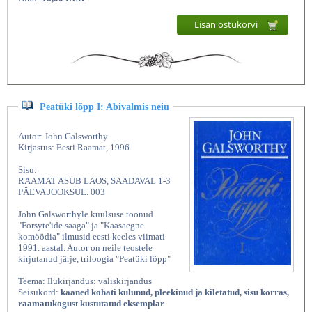
Lisan ostukorvi
Peatüki lõpp I: Abivalmis neiu
Autor: John Galsworthy
Kirjastus: Eesti Raamat, 1996
Sisu:
RAAMAT ASUB LAOS, SAADAVAL 1-3
PÄEVA JOOKSUL. 003
John Galsworthyle kuulsuse toonud
"Forsyte'ide saaga" ja "Kaasaegne
komöödia" ilmusid eesti keeles viimati
1991. aastal. Autor on neile teostele
kirjutanud järje, triloogia "Peatüki lõpp"
Teema: Ilukirjandus: väliskirjandus
Seisukord:
kaaned kohati kulunud, pleekinud ja kiletatud, sisu korras,
raamatukogust kustutatud eksemplar