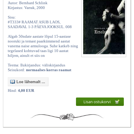
Autor: Bernhard Schlink
Kirjastus: Varrak, 2000
Sisu:
#T333# RAAMAT ASUB LAOS,
SAADAVAL 1-3 PÄEVA JOOKSUL. 008
Algab 50ndate aastate lõpul 15-aastase
nooruki ja temast paarkümmend aastat
vanema naise armulooga. Suhe katkeb ning
tegelased kohtuvad taas ligi 10 aastat
hiljem, ainult et siis on
Teema: Ilukirjandus: väliskirjandus
Seisukord:
normaalses korras raamat
Loe lähemalt ...
Hind:
4,00 EUR
Lisan ostukorvi