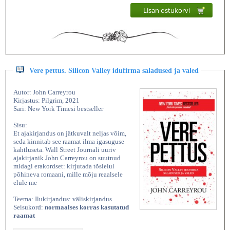
Lisan ostukorvi
Vere pettus. Silicon Valley idufirma saladused ja valed
Autor: John Carreyrou
Kirjastus: Pilgrim, 2021
Sari: New York Timesi bestseller
Sisu:
Et ajakirjandus on jätkuvalt neljas võim,
seda kinnitab see raamat ilma igasuguse
kahtluseta. Wall Street Journali uuriv
ajakirjanik John Carreyrou on suutnud
midagi erakordset: kirjutada tõsielul
põhineva romaani, mille mõju reaalsele
elule me
Teema: Ilukirjandus: väliskirjandus
Seisukord:
normaalses korras kasutatud
raamat