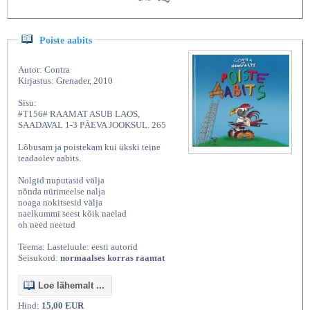
Poiste aabits
Autor: Contra
Kirjastus: Grenader, 2010
Sisu:
#T156# RAAMAT ASUB LAOS,
SAADAVAL 1-3 PÄEVA JOOKSUL. 265
Lõbusam ja poistekam kui ükski teine
teadaolev aabits.
Nolgid nuputasid välja
nõnda nürimeelse nalja
noaga nokitsesid välja
naelkummi seest kõik naelad
oh need neetud
Teema: Lasteluule: eesti autorid
Seisukord:
normaalses korras raamat
Loe lähemalt ...
Hind:
15,00 EUR