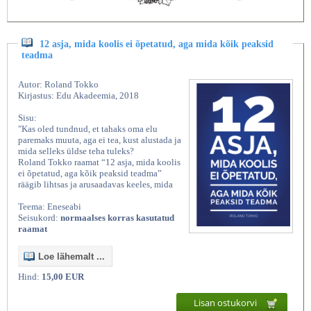
12 asja, mida koolis ei õpetatud, aga mida kõik peaksid
teadma
Autor: Roland Tokko
Kirjastus: Edu Akadeemia, 2018
Sisu:
"Kas oled tundnud, et tahaks oma elu
paremaks muuta, aga ei tea, kust alustada ja
mida selleks üldse teha tuleks?
Roland Tokko raamat “12 asja, mida koolis
ei õpetatud, aga kõik peaksid teadma”
räägib lihtsas ja arusaadavas keeles, mida
Teema: Eneseabi
Seisukord:
normaalses korras kasutatud
raamat
Loe lähemalt ...
Hind:
15,00 EUR
Lisan ostukorvi