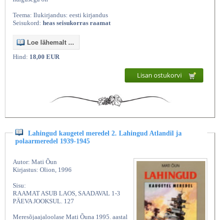
Teema: Ilukirjandus: eesti kirjandus
Seisukord:
heas seisukorras raamat
Loe lähemalt ...
Hind:
18,00 EUR
Lisan ostukorvi
Lahingud kaugetel meredel 2. Lahingud Atlandil ja
polaarmeredel 1939-1945
Autor: Mati Õun
Kirjastus: Olion, 1996
Sisu:
RAAMAT ASUB LAOS, SAADAVAL 1-3
PÄEVA JOOKSUL. 127
Meresõjaajaloolase Mati Õuna 1995. aastal