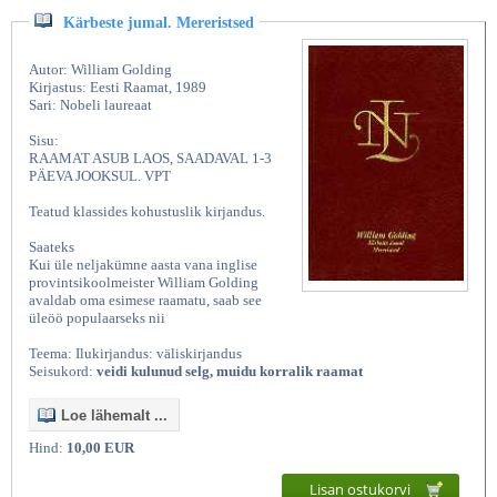
Kärbeste jumal. Mereristsed
Autor: William Golding
Kirjastus: Eesti Raamat, 1989
Sari: Nobeli laureaat
Sisu:
RAAMAT ASUB LAOS, SAADAVAL 1-3
PÄEVA JOOKSUL. VPT
Teatud klassides kohustuslik kirjandus.
Saateks
Kui üle neljakümne aasta vana inglise
provintsikoolmeister William Golding
avaldab oma esimese raamatu, saab see
üleöö populaarseks nii
Teema: Ilukirjandus: väliskirjandus
Seisukord:
veidi kulunud selg, muidu korralik raamat
Loe lähemalt ...
Hind:
10,00 EUR
Lisan ostukorvi