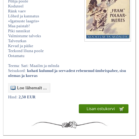
Põhja poole
Koduteel
Ränk vaev
Lõhed ja kannatus
«Igatsuste laagris»
Maa paistab!
Piki rannikut
Valmistume talveks
Talveurkas
Kevad ja päike
Teekond lõuna poole
Ootamatu
Kasutatud raamatud | Vanaraamatee
Teema: Sari: Maailm ja mõnda
Seisukord:
kohati kulunud ja servadest rebenenud ümbrispaber, sisu
olemas ja korras
Loe lähemalt ...
Hind:
2,50 EUR
Lisan ostukorvi