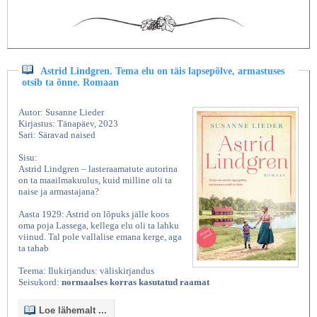
Astrid Lindgren. Tema elu on täis lapsepõlve, armastuses
otsib ta õnne. Romaan
Autor: Susanne Lieder
Kirjastus: Tänapäev, 2023
Sari: Säravad naised
Sisu:
Astrid Lindgren – lasteraamatute autorina
on ta maailmakuulus, kuid milline oli ta
naise ja armastajana?
Aasta 1929: Astrid on lõpuks jälle koos
oma poja Lassega, kellega elu oli ta lahku
viinud. Tal pole vallalise emana kerge, aga
ta tahab
Teema: Ilukirjandus: väliskirjandus
Seisukord:
normaalses korras kasutatud raamat
Loe lähemalt ...