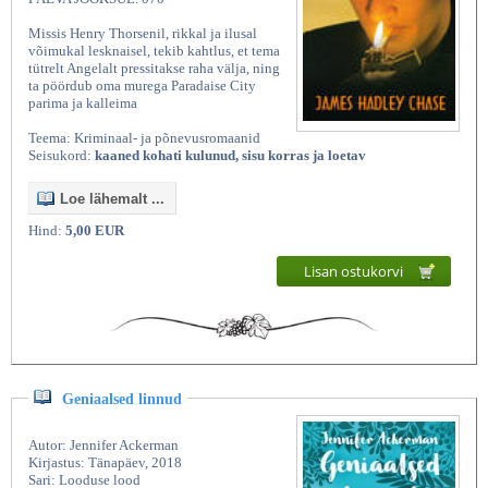
Missis Henry Thorsenil, rikkal ja ilusal
võimukal lesknaisel, tekib kahtlus, et tema
tütrelt Angelalt pressitakse raha välja, ning
ta pöördub oma murega Paradaise City
parima ja kalleima
Teema: Kriminaal- ja põnevusromaanid
Seisukord:
kaaned kohati kulunud, sisu korras ja loetav
Loe lähemalt ...
Hind:
5,00 EUR
Lisan ostukorvi
Geniaalsed linnud
Autor: Jennifer Ackerman
Kirjastus: Tänapäev, 2018
Sari: Looduse lood