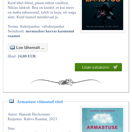
Kuid ühel õhtul, pärast tühist vaidlust,
Niklas lahkub. Bea on kindel, et kui mees
on maha rahunenud, tuleb ta koju, nii nagu
alati. Kuid tunnid mööduvad ja
Teema: Ilukirjandus: väliskirjandus
Seisukord:
normaalses korras kasutatud
raamat
Loe lähemalt ...
Hind:
24,00 EUR
Lisan ostukorvi
Armastuse võimatud tõed
Autor: Hannah Beckerman
Kirjastus: Rahva Raamat, 2023
Sisu: