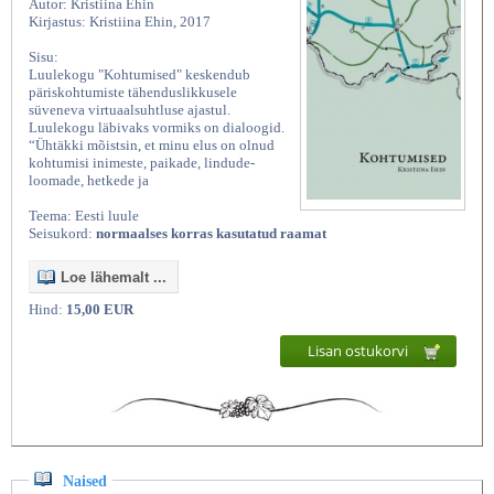
Autor: Kristiina Ehin
Kirjastus: Kristiina Ehin, 2017
Sisu:
Luulekogu "Kohtumised" keskendub
päriskohtumiste tähenduslikkusele
süveneva virtuaalsuhtluse ajastul.
Luulekogu läbivaks vormiks on dialoogid.
“Ühtäkki mõistsin, et minu elus on olnud
kohtumisi inimeste, paikade, lindude-
loomade, hetkede ja
Teema: Eesti luule
Seisukord:
normaalses korras kasutatud raamat
Loe lähemalt ...
Hind:
15,00 EUR
Lisan ostukorvi
Naised