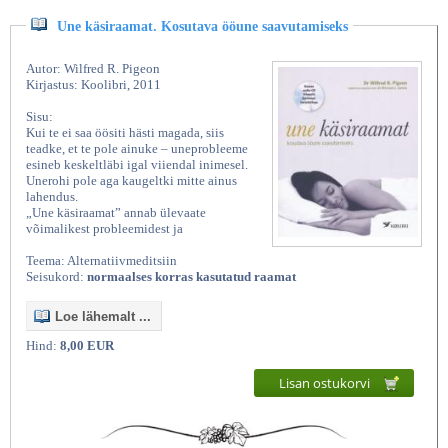
Une käsiraamat. Kosutava ööune saavutamiseks
Autor: Wilfred R. Pigeon
Kirjastus: Koolibri, 2011
Sisu:
Kui te ei saa öösiti hästi magada, siis
teadke, et te pole ainuke – uneprobleeme
esineb keskeltläbi igal viiendal inimesel.
Unerohi pole aga kaugeltki mitte ainus
lahendus.
„Une käsiraamat” annab ülevaate
võimalikest probleemidest ja
Teema: Alternatiivmeditsiin
Seisukord:
normaalses korras kasutatud raamat
Loe lähemalt ...
Hind:
8,00 EUR
Lisan ostukorvi