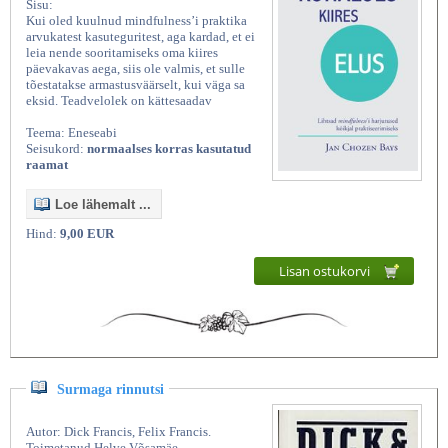
Sisu:
Kui oled kuulnud mindfulness’i praktika
arvukatest kasuteguritest, aga kardad, et ei
leia nende sooritamiseks oma kiires
päevakavas aega, siis ole valmis, et sulle
tõestatakse armastusväärselt, kui väga sa
eksid. Teadvelolek on kättesaadav
Teema: Eneseabi
Seisukord:
normaalses korras kasutatud
raamat
Loe lähemalt ...
Hind:
9,00 EUR
Lisan ostukorvi
Surmaga rinnutsi
Autor: Dick Francis, Felix Francis.
Toimetanud Helve Võsamäe