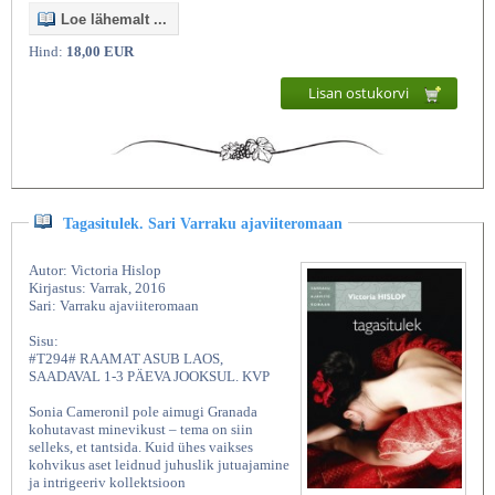
Loe lähemalt ...
Hind:
18,00 EUR
Lisan ostukorvi
Tagasitulek. Sari Varraku ajaviiteromaan
Autor: Victoria Hislop
Kirjastus: Varrak, 2016
Sari: Varraku ajaviiteromaan
Sisu:
#T294# RAAMAT ASUB LAOS,
SAADAVAL 1-3 PÄEVA JOOKSUL. KVP
Sonia Cameronil pole aimugi Granada
kohutavast minevikust – tema on siin
selleks, et tantsida. Kuid ühes vaikses
kohvikus aset leidnud juhuslik jutuajamine
ja intrigeeriv kollektsioon