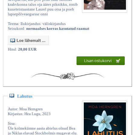
krahvkonna talus oja ääres piknikku, ronib
kuueteistaastane Laurel puu otsa ja poeb
lapsepõlveaegsesse onni
Teema: Ilukirjandus: väliskirjandus
Seisukord:
normaalses korras kasutatud raamat
Loe lähemalt ...
Hind:
20,00 EUR
Lisan ostukorvi
Lahutus
Autor: Moa Herngren
Kirjastus: Hea Lugu, 2023
Sisu:
Üle kolmekümne aasta abielus olnud Bea
ja Niklas elavad Stockholmis mugavat elu.