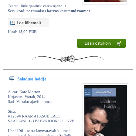
Teema: Ilukirjandus: väliskirjandus
Seisukord:
normaalses korras kasutatud raamat
Loe lähemalt ...
Hind:
15,00 EUR
Lisan ostukorvi
Saladuse hoidja
Autor: Kate Morton
Kirjastus: Varrak, 2014
Sari: Varraku ajaviiteromaan
Sisu:
#T259# RAAMAT ASUB LAOS,
SAADAVAL 1-3 PÄEVA JOOKSUL. KVP
Ühel 1961. aasta lämmatavalt kuumal
suvepäeval, kui pere peab oma Suffolki