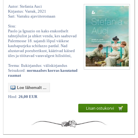
Autor: Stefania Auci
Kirjastus: Varrak, 2021
Sari: Varraku ajaviiteromaan
Sisu:
Paolo ja Ignazio on kaks erakordselt
tahtejõulist ja uhket venda, kes saabuvad
Palermosse 18. sajandi lõpul väikese
kaubapurjeka schifazzo pardal. Nad
alustavad poeuberikust, käärivad käised
üles ja töötavad varavalgest hilisööni,
Teema: Ilukirjandus: väliskirjandus
Seisukord:
normaalses korras kasutatud
raamat
Loe lähemalt ...
Hind:
26,00 EUR
Lisan ostukorvi