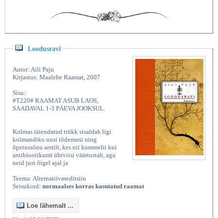
Loodusravi
Autor: Aili Paju
Kirjastus: Maalehe Raamat, 2007
Sisu:
#T220# RAAMAT ASUB LAOS,
SAADAVAL 1-3 PÄEVA JOOKSUL.
Kolmas täiendatud trükk sisaldab ligi
kolmandiku uusi tõdemusi ning
õpetussõnu arstilt, kes nii kummelit kui
antibiootikumi ühtviisi väärtustab, aga
neid just õigel ajal ja
Teema: Alternatiivmeditsiin
Seisukord:
normaalses korras kasutatud raamat
Loe lähemalt ...