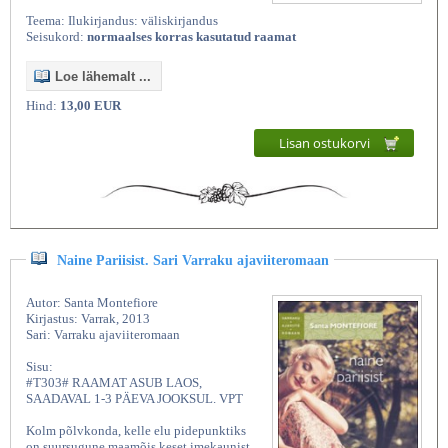
Teema: Ilukirjandus: väliskirjandus
Seisukord:
normaalses korras kasutatud raamat
Loe lähemalt ...
Hind:
13,00 EUR
Lisan ostukorvi
Naine Pariisist. Sari Varraku ajaviiteromaan
Autor: Santa Montefiore
Kirjastus: Varrak, 2013
Sari: Varraku ajaviiteromaan
Sisu:
#T303# RAAMAT ASUB LAOS,
SAADAVAL 1-3 PÄEVA JOOKSUL. VPT
Kolm põlvkonda, kelle elu pidepunktiks
on suursugune maamõis keset imekaunist