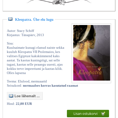
Kleopatra. Ühe elu lugu
Autor: Stacy Schiff
Kirjastus: Tänapäev, 2013
Sisu:
Kuulsaimate kunagi elanud naiste sekka
kuulub Kleopatra VII Ptolemaios, kes
valitses Egiptust kakskümmend kaks
aastat. Ta kaotas kuningriigi, sai selle
tagasi, kaotas selle peaaegu uuesti, ajas
kokku terve impeeriumi ja kaotas kõik.
Olles lapsena
Teema: Elulood, memuaarid
Seisukord:
normaalses korras kasutatud raamat
Loe lähemalt ...
Hind:
22,00 EUR
Lisan ostukorvi