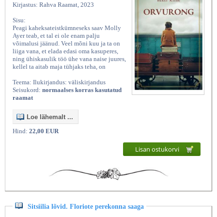
Kirjastus: Rahva Raamat, 2023
Sisu:
Peagi kaheksateistkümneseks saav Molly
Ayer teab, et tal ei ole enam palju
võimalusi jäänud. Veel mõni kuu ja ta on
liiga vana, et elada edasi oma kasuperes,
ning ühiskasulik töö ühe vana naise juures,
kellel ta aitab maja tühjaks teha, on
Teema: Ilukirjandus: väliskirjandus
Seisukord:
normaalses korras kasutatud
raamat
Loe lähemalt ...
Hind:
22,00 EUR
Lisan ostukorvi
Sitsiilia lõvid. Floriote perekonna saaga