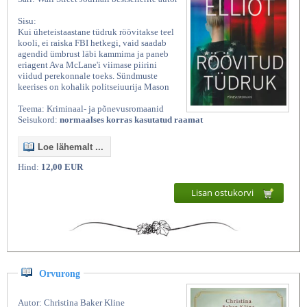
Sisu:
Kui üheteistaastane tüdruk röövitakse teel
kooli, ei raiska FBI hetkegi, vaid saadab
agendid ümbrust läbi kammima ja paneb
eriagent Ava McLane'i viimase piirini
viidud perekonnale toeks. Sündmuste
keerises on kohalik politseiuurija Mason
Teema: Kriminaal- ja põnevusromaanid
Seisukord:
normaalses korras kasutatud raamat
Loe lähemalt ...
Hind:
12,00 EUR
Lisan ostukorvi
Orvurong
Autor: Christina Baker Kline