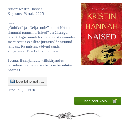
Autor: Kristin Hannah
Kirjastus: Varrak, 2025
Sisu:
„Ööbiku” ja „Nelja tuule” autori Kristin
Hannahi romaan „Naised” on ühtaegu
isiklik lugu pöördelisel ajal täiskasvanuks
saamisest ja eepiline jutustus lõhestunud
rahvast. Ka naistest võivad saada
kangelased. Kui kahekümne ühe
Teema: Ilukirjandus: väliskirjandus
Seisukord:
normaalses korras kasutatud
raamat
Loe lähemalt ...
Hind:
30,00 EUR
Lisan ostukorvi