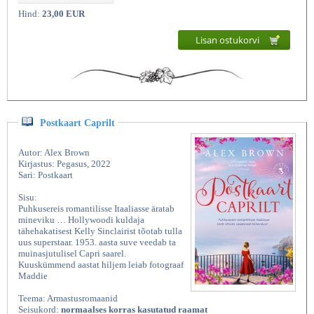
Hind:
23,00 EUR
Lisan ostukorvi
Postkaart Caprilt
Autor: Alex Brown
Kirjastus: Pegasus, 2022
Sari: Postkaart
Sisu:
Puhkusereis romantilisse Itaaliasse äratab
mineviku … Hollywoodi kuldaja
tähehakatisest Kelly Sinclairist tõotab tulla
uus superstaar. 1953. aasta suve veedab ta
muinasjutulisel Capri saarel.
Kuuskümmend aastat hiljem leiab fotograaf
Maddie
Teema: Armastusromaanid
Seisukord:
normaalses korras kasutatud raamat