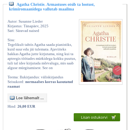
Agatha Christie. Armastuses otsib ta lootust,
krimiromaanidega vallutab maailma
Autor: Susanne Lieder
Kirjastus: Tänapäev, 2025
Sari: Säravad naised
Sisu:
Tegelikult tahtis Agatha saada pianistiks,
kuid suur edu jäi tulemata. Ajaviiteks
hakkas Agatha jutte kirjutama, ning kui ta
apteegis töötades mürkidega kokku puutus,
tuli tal idee kirjutada mõrvalugu, mis saab
alguse mürgitamisest. See on
Teema: Ilukirjandus: väliskirjandus
Seisukord:
normaalses korras kasutatud
raamat
Loe lähemalt ...
Hind:
26,00 EUR
Lisan ostukorvi