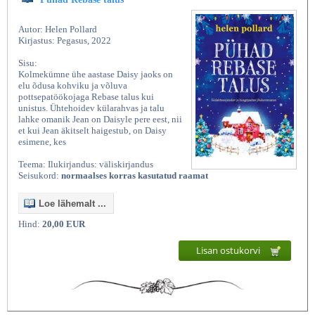
Autor: Helen Pollard
Kirjastus: Pegasus, 2022
Sisu:
Kolmekümne ühe aastase Daisy jaoks on
elu õdusa kohviku ja võluva
pottsepatöökojaga Rebase talus kui
unistus. Ühtehoidev külarahvas ja talu
lahke omanik Jean on Daisyle pere eest, nii
et kui Jean äkitselt haigestub, on Daisy
esimene, kes
Teema: Ilukirjandus: väliskirjandus
Seisukord:
normaalses korras kasutatud raamat
Loe lähemalt ...
Hind:
20,00 EUR
Lisan ostukorvi