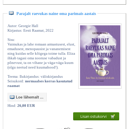
Parajalt raevukas naine oma parimais aastais
Autor: Georgie Hall
Kirjastus: Eesti Raamat, 2022
Sisu:
Vaimukas ja lahe romaan armastusest, elust,
emadusest, menopausist ja vananemisest
ning kuidas selle kõigega toime tulla. Eliza
ihkab tagasi oma nooruse vabadust ja
põnevust, ta on vihane ja väga-väga kuum
(olgu neetud need kuumahood!).
Teema: Ilukirjandus: väliskirjandus
Seisukord:
normaalses korras kasutatud
raamat
Loe lähemalt ...
Hind:
26,00 EUR
Lisan ostukorvi