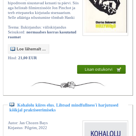
hipodroom sisustavad kenasti ta päevi. Siis
aga helistab filmirezissöör Jon Pinchot ja
teeb ettepaneku kirjutada stsenaarium.
Selle afääriga nõustumine tõmbab Hanki
Teema: Ilukirjandus: väliskirjandus
Seisukord:
normaalses korras kasutatud
raamat
Loe lähemalt ...
Hind:
21,00 EUR
Lisan ostukorvi
Kohalolu kiires elus. Lihtsad mindfullness'i harjutused
kõikjal praktiseerimiseks
Autor: Jan Chozen Bays
Kirjastus: Pilgrim, 2022