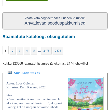
Vaata kataloogiteemades uuenenud rubriiki
Ahvatlevad sooduspakkumised
Raamatute kataloog: otsingutulem
...
1
2
3
4
5
2473
2474
Kokku 123668 raamatut lisamise järjekorras, 2474 leheküljel
Suvi Andaluusias
Autor: Lucy Coleman
Kirjastus: Eesti Raamat, 2022
Sisu:
Võrratu maitserikkus. Imeline ümbrus. Ja
üks kuu, mis muudab kõike … Ajakirjanik
Lainey, kel on imepärane võime tabada