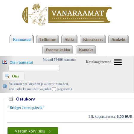
2473 2474 Kokku 123668 raamatut lisamise
järjekorras, 2474 leheküljel
Kasutatud raamatud |
Raamatud
Tellimine
Abiks
Kinkekaart
Asukoht
Vanaraamat. ee raamatupood
Ostame kokku
Kontakt
Müügil
58686
raamatut
Kataloogiteemad
Otsi raamatut
Vaikimisi pealkirjadest ja autorite nimedest,
otsi lisaks ka muudelt väljadelt
(aeglasem).
Ostukorv
"Bridget Jonesi päevik"
1 tk kogusumma:
6,00 EUR
Vaatan korvi sisu