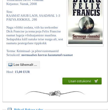
Kirjastus: Varrak, 2008
Sisu:
RAAMAT ASUB LAOS, SAADAVAL 1-3
PÄEVA JOOKSUL. 290
Nagu võibki oodata, viib ka seekordne
Dick Francise ja tema poja Felix Francise
raamat lugeja võiduajamiste maailma.
Sedapuhku küll natuke teise nurga alt, sest
raamatu peategelane tippkokk
Teema: Kriminaal- ja põnevusromaanid
Seisukord:
normaalses korras kasutatud raamat
Loe lähemalt ...
Hind:
15,00 EUR
Lisan ostukorvi
Pühad Rebase talus