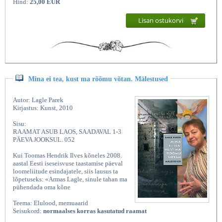
Hind:
25,00 EUR
Lisan ostukorvi
Mina ei tea, kust ma rõõmu võtan. Mälestused
Autor: Lagle Parek
Kirjastus: Kunst, 2010
Sisu:
RAAMAT ASUB LAOS, SAADAVAL 1-3
PÄEVA JOOKSUL. 052
Kui Toomas Hendrik Ilves kõneles 2008.
aastal Eesti iseseisvuse taastamise päeval
loomeliitude esindajatele, siis lausus ta
lõpetuseks: «Armas Lagle, sinule tahan ma
pühendada oma kõne
Teema: Elulood, memuaarid
Seisukord:
normaalses korras kasutatud raamat