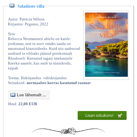
Saladuste villa
Autor: Patricia Wilson
Kirjastus: Pegasus, 2022
Sisu:
Rebecca Neumanneri abielu on karile
jooksmas, sest ta soov emaks saada on
muutunud kinnisideeks. Kuid siis saabuvad
uudised ta võõraks jäänud perekonnalt
Rhodoselt. Kutsutud tagasi imekaunile
Kreeka saarele, kus asub ta sünnikodu,
taipab
Teema: Ilukirjandus: väliskirjandus
Seisukord:
normaalses korras kasutatud raamat
Loe lähemalt ...
Hind:
22,00 EUR
Lisan ostukorvi