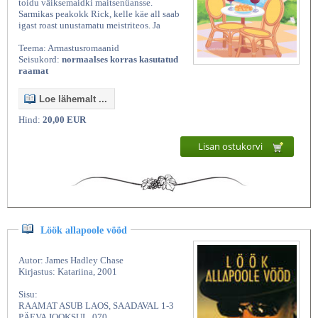
toidu väiksemaidki maitsenüansse.
Sarmikas peakokk Rick, kelle käe all saab
igast roast unustamatu meistriteos. Ja
Teema: Armastusromaanid
Seisukord:
normaalses korras kasutatud
raamat
Loe lähemalt ...
Hind:
20,00 EUR
Lisan ostukorvi
Kasutatud raamatud | Vanaraamatee
Löök allapoole vööd
Autor: James Hadley Chase
Kirjastus: Katariina, 2001
Sisu:
RAAMAT ASUB LAOS, SAADAVAL 1-3
PÄEVA JOOKSUL. 070