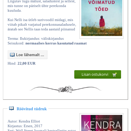
Liigutav lugu mälust, saladustest ja sellest,
mis tunne on päriselt ühte perekonda
kuuluda.
Kui Nelli isa ütleb surivoodil midagi, mis
viitab pikalt varjatud perekonnasaladusele,
äratab see Nellis taas teda aastaid piinanud
Teema: Ilukirjandus: väliskirjandus
Seisukord:
normaalses korras kasutatud raamat
Loe lähemalt ...
Hind:
22,00 EUR
Lisan ostukorvi
Röövitud tüdruk
Autor: Kendra Elliot
Kirjastus: Ersen, 2017
Sari: Wall Street Journali bestsellerite autor