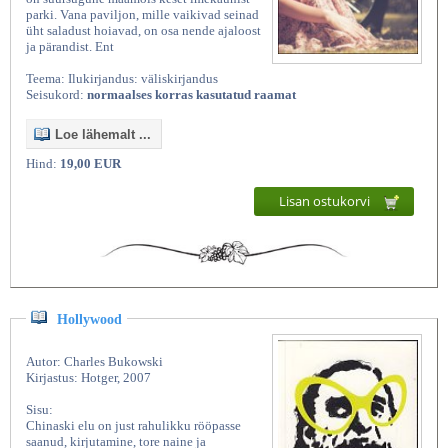
parki. Vana paviljon, mille vaikivad seinad
üht saladust hoiavad, on osa nende ajaloost
ja pärandist. Ent
Teema: Ilukirjandus: väliskirjandus
Seisukord:
normaalses korras kasutatud raamat
Loe lähemalt ...
Hind:
19,00 EUR
Lisan ostukorvi
Hollywood
Autor: Charles Bukowski
Kirjastus: Hotger, 2007
Sisu:
Chinaski elu on just rahulikku rööpasse
saanud, kirjutamine, tore naine ja