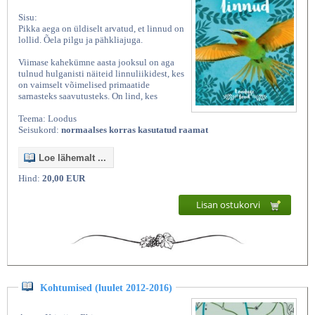
Sisu:
Pikka aega on üldiselt arvatud, et linnud on
lollid. Õela pilgu ja pähkliajuga.
Viimase kahekümne aasta jooksul on aga
tulnud hulganisti näiteid linnuliikidest, kes
on vaimselt võimelised primaatide
sarnasteks saavutusteks. On lind, kes
Teema: Loodus
Seisukord:
normaalses korras kasutatud raamat
Loe lähemalt ...
Hind:
20,00 EUR
Lisan ostukorvi
Kohtumised (luulet 2012-2016)