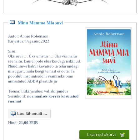
Minu Mamma Mia suvi
Autor: Annie Robertson
Kirjastus: Pegasus, 2023
Sisu:
Üks suvi … Üks unistus … Üks võimalus
see täita. Laurel pole elus kordagi riskinud.
Nüüd, suve hakul kavatseb ta teha midagi
niisugust, mida keegi temast ei oota. Ta
pöördub inspiratsiooni saamiseks oma
armastatud ABBA plaatide ja
Teema: Ilukirjandus: väliskirjandus
Seisukord:
normaalses korras kasutatud
raamat
Loe lähemalt ...
Hind:
21,00 EUR
Lisan ostukorvi