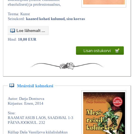
ebaolulisest) ja professionaalsus,
Teema: Kunst
Seisukord:
kaaned kohati kulunud, sisu korras
Loe lähemalt ...
Hind:
10,00 EUR
Lisan ostukorvi
Mesireisil kolmekesi
Autor: Darja Dontsova
Kirjastus: Ersen, 2014
Sisu:
RAAMAT ASUB LAOS, SAADAVAL 1-3
PÄEVA JOOKSUL. 232
Küllap Daša Vassiljeva külalislahkus