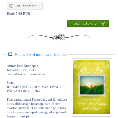
Loe lähemalt ...
Hind:
5,00 EUR
Lisan ostukorvi
Naine, kes ei nuta, saab rikkaks
Autor: Heli Künnapas
Kirjastus: Heli, 2017
Sari: Mõni õhtu romantikat
Sisu:
RAAMAT ASUB LAOS, SAADAVAL 1-3
PÄEVA JOOKSUL. 266
Paar aastat tagasi Pärnu-Jaagupi lähedusse
koos abikaasaga maamaja ostnud Ave
avastab äkitselt, et on oma kahe poja ning
üha kasvava majapidamisega üksi jäänud.
Naise linnast pärit