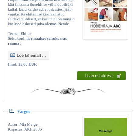
kätt lihtsama õueehitise või mööblitüki
kallal, kuid kardavad, et oskustest jääb
vajaka. Ka ehitamise käsiraamatud
eeldavad üldiselt, et kasutajal on mingid
käelised oskused juba olemas. Nende
Teema: Ehitus
Seisukord:
normaalses seisukorras
raamat
Loe lähemalt ...
Hind:
15,00 EUR
Lisan ostukorvi
Vargus
Autor: Mia Merge
Kirjastus: AKF, 2006