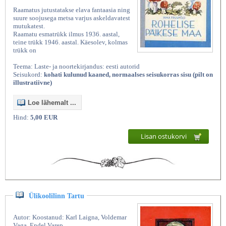
Raamatus jutustatakse elava fantaasia ning
suure soojusega metsa varjus askeldavatest
mutukatest.
Raamatu esmatrükk ilmus 1936. aastal,
teine trükk 1946. aastal. Käesolev, kolmas
trükk on
Teema: Laste- ja noortekirjandus: eesti autorid
Seisukord:
kohati kulunud kaaned, normaalses seisukorras sisu (pilt on
illustratiivne)
Loe lähemalt ...
Kasutatud raamatud | Vanaraamatee
Hind:
5,00 EUR
Lisan ostukorvi
Ülikoolilinn Tartu
Autor: Koostanud: Karl Laigna, Voldemar
Vaga, Endel Varep