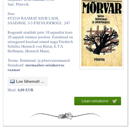
Sari: Põnevik
Sisu:
#T351# RAAMAT ASUB LAOS,
SAADAVAL 3-5 PÄEVA JOOKSUL. 247
Kogumik sisaldab jutte 18.sajandist kuni
20.sajandi esimese pooleni. Esindatud on
niisugused kuulsad nimed nagu Friedrich
Schiller, Heinrich von Kleist, E.T.A.
Hoffmann, Heinrich Mann,
Teema: Kriminaal- ja põnevusromaanid
Seisukord:
normaalses seisukorras
raamat
Loe lähemalt ...
Hind:
4,00 EUR
Lisan ostukorvi