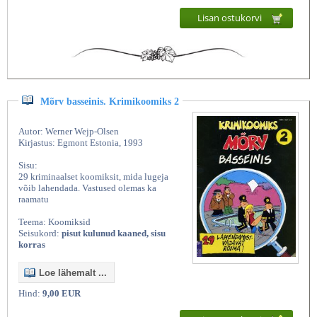
Lisan ostukorvi
Mõrv basseinis. Krimikoomiks 2
Autor: Werner Wejp-Olsen
Kirjastus: Egmont Estonia, 1993
Sisu:
29 kriminaalset koomiksit, mida lugeja
võib lahendada. Vastused olemas ka
raamatu
Teema: Koomiksid
Seisukord:
pisut kulunud kaaned, sisu
korras
Loe lähemalt ...
Hind:
9,00 EUR