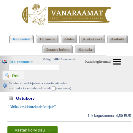
2473 2474 Kokku 123660 raamatut lisamise
järjekorras, 2474 leheküljel
Kasutatud raamatud |
Raamatud
Tellimine
Abiks
Kinkekaart
Asukoht
Vanaraamat. ee raamatupood
Ostame kokku
Kontakt
Müügil
58682
raamatut
Kataloogiteemad
Otsi raamatut
Vaikimisi pealkirjadest ja autorite nimedest,
otsi lisaks ka muudelt väljadelt
(aeglasem).
Ostukorv
"Abiks keskküttekatla kütjale"
1 tk kogusumma:
4,50 EUR
Vaatan korvi sisu