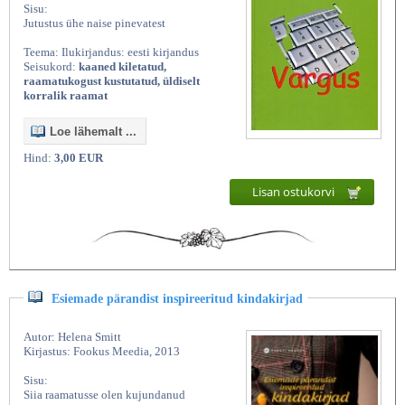
Sisu:
Jutustus ühe naise pinevatest
Teema: Ilukirjandus: eesti kirjandus
Seisukord:
kaaned kiletatud,
raamatukogust kustutatud, üldiselt
korralik raamat
Loe lähemalt ...
Hind:
3,00 EUR
Lisan ostukorvi
Esiemade pärandist inspireeritud kindakirjad
Autor: Helena Smitt
Kirjastus: Fookus Meedia, 2013
Sisu:
Siia raamatusse olen kujundanud