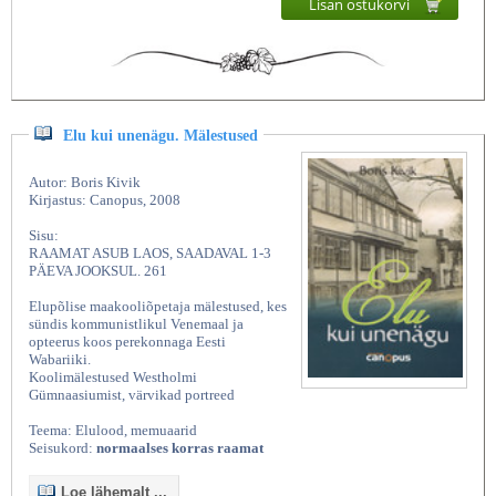
Lisan ostukorvi
Elu kui unenägu. Mälestused
Autor: Boris Kivik
Kirjastus: Canopus, 2008
Sisu:
RAAMAT ASUB LAOS, SAADAVAL 1-3
PÄEVA JOOKSUL. 261
Elupõlise maakooliõpetaja mälestused, kes
sündis kommunistlikul Venemaal ja
opteerus koos perekonnaga Eesti
Wabariiki.
Koolimälestused Westholmi
Gümnaasiumist, värvikad portreed
Teema: Elulood, memuaarid
Seisukord:
normaalses korras raamat
Loe lähemalt ...