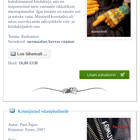
kakskümmend kindakirja, mis on
inspireeritud meie esiemade rikkalikust
mustripärandist. Igas mustris on natuke uut
ja natuke vana. Mustreid koostades oli
minu sooviks anda rahvuslikele vöö- ja
kindakirjadele uus
Teema: Kudumine
Seisukord:
normaalses korras raamat
Loe lähemalt ...
Hind:
16,00 EUR
Lisan ostukorvi
Krimijutud edasijõudnuile
Autor: Paul Pajos
Kirjastus: Ersen, 2007
Sisu: