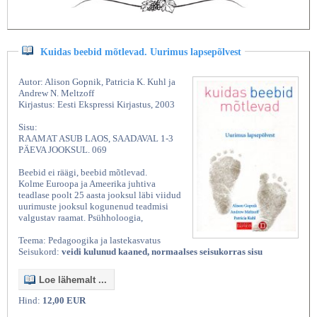
Kuidas beebid mõtlevad. Uurimus lapsepõlvest
Autor: Alison Gopnik, Patricia K. Kuhl ja
Andrew N. Meltzoff
Kirjastus: Eesti Ekspressi Kirjastus, 2003
Sisu:
RAAMAT ASUB LAOS, SAADAVAL 1-3
PÄEVA JOOKSUL. 069
Beebid ei räägi, beebid mõtlevad.
Kolme Euroopa ja Ameerika juhtiva
teadlase poolt 25 aasta jooksul läbi viidud
uurimuste jooksul kogunenud teadmisi
valgustav raamat. Psühholoogia,
Teema: Pedagoogika ja lastekasvatus
Seisukord:
veidi kulunud kaaned, normaalses seisukorras sisu
Loe lähemalt ...
Hind:
12,00 EUR