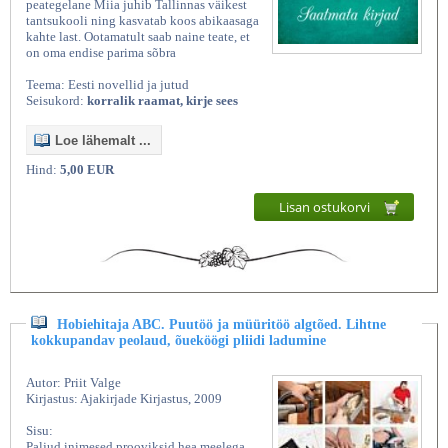
peategelane Miia juhib Tallinnas väikest
tantsukooli ning kasvatab koos abikaasaga
kahte last. Ootamatult saab naine teate, et
on oma endise parima sõbra
Teema: Eesti novellid ja jutud
Seisukord:
korralik raamat, kirje sees
Loe lähemalt ...
Hind:
5,00 EUR
Lisan ostukorvi
Hobiehitaja ABC. Puutöö ja müüritöö algtõed. Lihtne
kokkupandav peolaud, õueköögi pliidi ladumine
Autor: Priit Valge
Kirjastus: Ajakirjade Kirjastus, 2009
Sisu:
Paljud inimesed prooviksid hea meelega