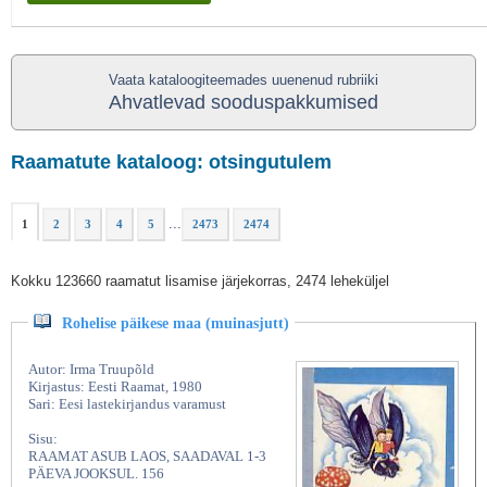
Vaata kataloogiteemades uuenenud rubriiki
Ahvatlevad sooduspakkumised
Raamatute kataloog: otsingutulem
...
1
2
3
4
5
2473
2474
Kokku 123660 raamatut lisamise järjekorras, 2474 leheküljel
Rohelise päikese maa (muinasjutt)
Autor: Irma Truupõld
Kirjastus: Eesti Raamat, 1980
Sari: Eesi lastekirjandus varamust
Sisu:
RAAMAT ASUB LAOS, SAADAVAL 1-3
PÄEVA JOOKSUL. 156