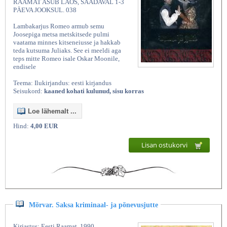
RAAMAT ASUB LAOS, SAADAVAL 1-3
PÄEVA JOOKSUL. 038
Lambakarjus Romeo armub semu
Joosepiga metsa metskitsede pulmi
vaatama minnes kitseneiusse ja hakkab
teda kutsuma Juliaks. See ei meeldi aga
teps mitte Romeo isale Oskar Moonile,
endisele
Teema: Ilukirjandus: eesti kirjandus
Seisukord:
kaaned kohati kulunud, sisu korras
Loe lähemalt ...
Hind:
4,00 EUR
Lisan ostukorvi
Mõrvar. Saksa kriminaal- ja põnevusjutte
Kirjastus: Eesti Raamat, 1990