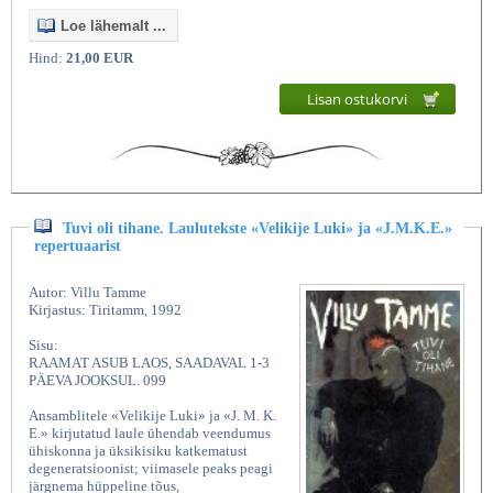
Loe lähemalt ...
Hind:
21,00 EUR
Lisan ostukorvi
Tuvi oli tihane. Laulutekste «Velikije Luki» ja «J.M.K.E.»
repertuaarist
Autor: Villu Tamme
Kirjastus: Tiritamm, 1992
Sisu:
RAAMAT ASUB LAOS, SAADAVAL 1-3
PÄEVA JOOKSUL. 099
Ansamblitele «Velikije Luki» ja «J. M. K.
E.» kirjutatud laule ühendab veendumus
ühiskonna ja üksikisiku katkematust
degeneratsioonist; viimasele peaks peagi
järgnema hüppeline tõus,