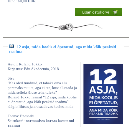
Hind:
60,00 EUR
Lisan ostukorvi
12 asja, mida koolis ei õpetatud, aga mida kõik peaksid
teadma
Autor: Roland Tokko
Kirjastus: Edu Akadeemia, 2018
Sisu:
"Kas oled tundnud, et tahaks oma elu
paremaks muuta, aga ei tea, kust alustada ja
mida selleks üldse teha tuleks?
Roland Tokko raamat “12 asja, mida koolis
ei õpetatud, aga kõik peaksid teadma”
räägib lihtsas ja arusaadavas keeles, mida
Teema: Eneseabi
Seisukord:
normaalses korras kasutatud
raamat