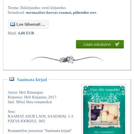
Teema: Ilukirjandus: eesti kirjandus
Seisukord:
normaalses korras raamat, pühendus sees
Loe lähemalt ...
Hind:
4,00 EUR
Lisan ostukorvi
Saatmata kirjad
Autor: Heli Künnapas
Kirjastus: Heli Kirjastus, 2017
Sari: Mõni õhtu romantikat
Sisu:
RAAMAT ASUB LAOS, SAADAVAL 1-3
PÄEVA JOOKSUL. 065
Romantilise jutustuse "Saatmata kirjad"