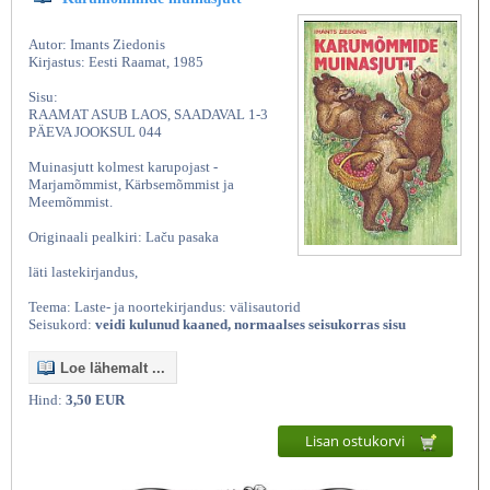
Autor: Imants Ziedonis
Kirjastus: Eesti Raamat, 1985
Sisu:
RAAMAT ASUB LAOS, SAADAVAL 1-3
PÄEVA JOOKSUL 044
Muinasjutt kolmest karupojast -
Marjamõmmist, Kärbsemõmmist ja
Meemõmmist.
Originaali pealkiri: Laču pasaka
läti lastekirjandus,
Teema: Laste- ja noortekirjandus: välisautorid
Seisukord:
veidi kulunud kaaned, normaalses seisukorras sisu
Loe lähemalt ...
Hind:
3,50 EUR
Lisan ostukorvi