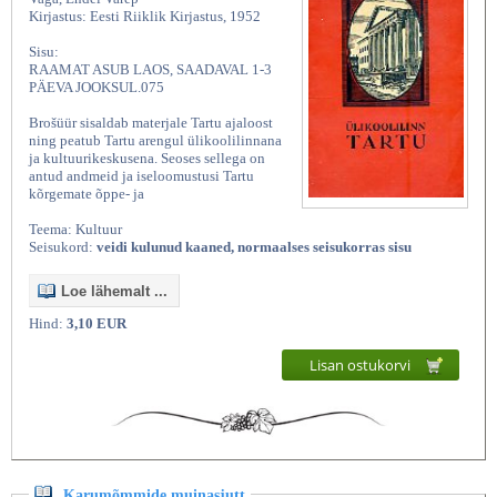
Kirjastus: Eesti Riiklik Kirjastus, 1952
Sisu:
RAAMAT ASUB LAOS, SAADAVAL 1-3
PÄEVA JOOKSUL.075
Brošüür sisaldab materjale Tartu ajaloost
ning peatub Tartu arengul ülikoolilinnana
ja kultuurikeskusena. Seoses sellega on
antud andmeid ja iseloomustusi Tartu
kõrgemate õppe- ja
Teema: Kultuur
Seisukord:
veidi kulunud kaaned, normaalses seisukorras sisu
Loe lähemalt ...
Hind:
3,10 EUR
Lisan ostukorvi
Karumõmmide muinasjutt