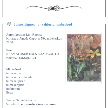
Taimehaigused ja -kahjurid, umbrohud
Autor: koostas Livi Rooma
Kirjastus: Jäneda Õppe- ja Nõuandekeskus,
2000
Sisu:
RAAMAT ASUB LAOS, SAADAVAL 1-3
PÄEVA JOOKSUL. 121
Märksõnad
taimekaitse
taimekaitsevahendid
taimehaigused
taimekahjurid
umbrohud
Eesti
Teema: Taimekasvatus
Seisukord:
normaalses korras raamat