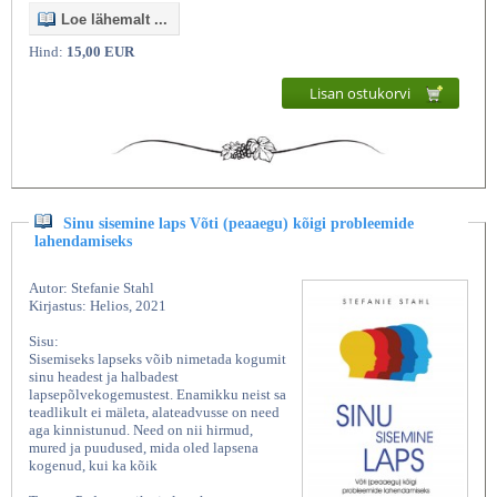
Loe lähemalt ...
Hind:
15,00 EUR
Lisan ostukorvi
Sinu sisemine laps Võti (peaaegu) kõigi probleemide
lahendamiseks
Autor: Stefanie Stahl
Kirjastus: Helios, 2021
Sisu:
Sisemiseks lapseks võib nimetada kogumit
sinu headest ja halbadest
lapsepõlvekogemustest. Enamikku neist sa
teadlikult ei mäleta, alateadvusse on need
aga kinnistunud. Need on nii hirmud,
mured ja puudused, mida oled lapsena
kogenud, kui ka kõik