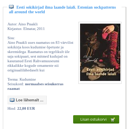
Eesti sokikirjad ilma laande laiali. Estonian sockpatterns
all around the world
Autor: Aino Praakli
Kirjastus: Elmatar, 2011
Sisu:
Aino Praakli uues raamatus on 83 värvilist
sokikirja koos kudumise õpetuste ja
skeemidega. Raamatus on tegelikult üle
saja sokipaari, sest mitmed kudujad on
kasutanud Eesti Rahvamuuseumi
rikkalikke kogude ornamente nii
originaalilähedaselt kui
Teema: Kudumine
Seisukord:
normaalses seisukorras
raamat
Loe lähemalt ...
Hind:
22,00 EUR
Lisan ostukorvi