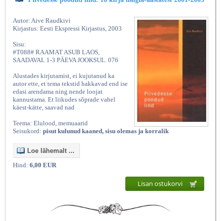
Autor: Aive Raudkivi
Kirjastus: Eesti Ekspressi Kirjastus, 2003
Sisu:
#T088# RAAMAT ASUB LAOS,
SAADAVAL 1-3 PÄEVA JOOKSUL. 076
Alustades kirjutamist, ei kujutanud ka
autor ette, et tema tekstid hakkavad end ise
edasi arendama ning nende loojat
kannustama. Et liikudes sõprade vahel
käest-kätte, saavad nad
Teema: Elulood, memuaarid
Seisukord:
pisut kulunud kaaned, sisu olemas ja korralik
Loe lähemalt ...
Hind:
6,00 EUR
Lisan ostukorvi