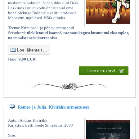
ükskord ta hukutab. Sedapuhku olid Daša
Ložkinos asuvat kodu õnnistanud oma
kohalolekuga Daša väljavalitu professor
Manevini sugulased. Kõik olnuks
Teema: Kriminaal- ja põnevusromaanid
Seisukord:
ülekiletatud kaaned, raamatukogust kustutatud eksemplar,
normaalses seisukorras sisu
Loe lähemalt ...
Hind:
9,00 EUR
Lisan ostukorvi
Romeo ja Julia. Kivirähk armastusest
Autor: Andrus Kivirähk
Kirjastus: Eesti Keele Sihtasutus, 2003
Sisu: