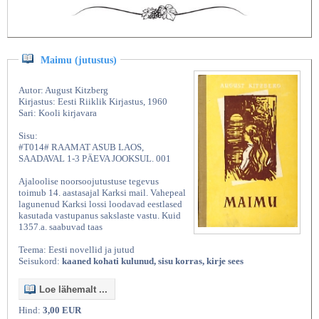
Maimu (jutustus)
Autor: August Kitzberg
Kirjastus: Eesti Riiklik Kirjastus, 1960
Sari: Kooli kirjavara
Sisu:
#T014# RAAMAT ASUB LAOS,
SAADAVAL 1-3 PÄEVA JOOKSUL. 001
Ajaloolise noorsoojutustuse tegevus
toimub 14. aastasajal Karksi mail. Vahepeal
lagunenud Karksi lossi loodavad eestlased
kasutada vastupanus sakslaste vastu. Kuid
1357.a. saabuvad taas
Teema: Eesti novellid ja jutud
Seisukord:
kaaned kohati kulunud, sisu korras, kirje sees
Loe lähemalt ...
Hind:
3,00 EUR