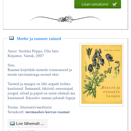
Lisan ostukorvi
Meelte ja tunnete taimed
Autor: Sinikka Piippo, Ulla Salo
Kirjastus: Varrak, 2007
Sisu:
Raamat kirjeldab taimede toimeaineid ja
nende tarvitamisega seotud ohte.
Taimed ja maagia on läbi aegade kokku
kuulunud. Šamaanid, fakiirid, ennustajad,
joogid, nõiad ja papid on taimi edukalt ära
kasutanud. Käesolev raamat juhatab lugeja
Teema: Alternatiivmeditsiin
Seisukord:
normaalses korras raamat
Loe lähemalt ...