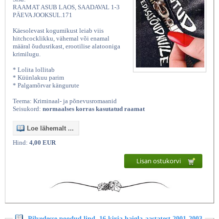
RAAMAT ASUB LAOS, SAADAVAL 1-3
PÄEVA JOOKSUL.171
Käesolevast kogumikust leiab viis
hitchcocklikku, vähemal või enamal
määral õudusrikast, erootilise alatooniga
krimilugu.
* Lolita lollitab
* Küünlakuu parim
* Palgamõrvar kängurute
Teema: Kriminaal- ja põnevusromaanid
Seisukord:
normaalses korras kasutatud raamat
Loe lähemalt ...
Hind:
4,00 EUR
Lisan ostukorvi
Pilvedesse poodud lind. 16 kirja haigla-aastatest 2001-2003