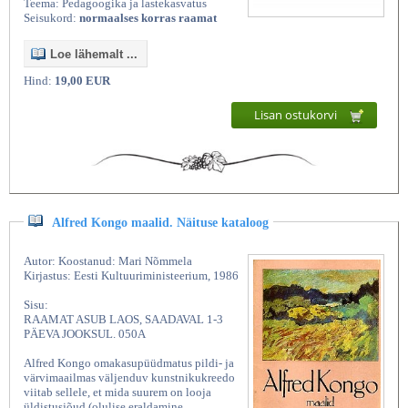
Teema: Pedagoogika ja lastekasvatus
Seisukord:
normaalses korras raamat
Loe lähemalt ...
Hind:
19,00 EUR
Lisan ostukorvi
Alfred Kongo maalid. Näituse kataloog
Autor: Koostanud: Mari Nõmmela
Kirjastus: Eesti Kultuuriministeerium, 1986
Sisu:
RAAMAT ASUB LAOS, SAADAVAL 1-3
PÄEVA JOOKSUL. 050A
Alfred Kongo omakasupüüdmatus pildi- ja
värvimaailmas väljenduv kunstnikukreedo
viitab sellele, et mida suurem on looja
üldistusjõud (olulise eraldamine