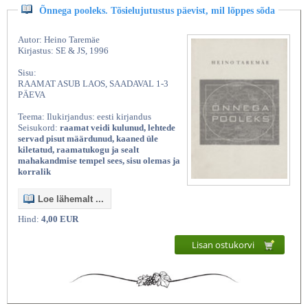
Õnnega pooleks. Tõsielujutustus päevist, mil lõppes sõda
Autor: Heino Taremäe
Kirjastus: SE & JS, 1996
Sisu:
RAAMAT ASUB LAOS, SAADAVAL 1-3
PÄEVA
Teema: Ilukirjandus: eesti kirjandus
Seisukord:
raamat veidi kulunud, lehtede
servad pisut määrdunud, kaaned üle
kiletatud, raamatukogu ja sealt
mahakandmise tempel sees, sisu olemas ja
korralik
Loe lähemalt ...
Hind:
4,00 EUR
Lisan ostukorvi