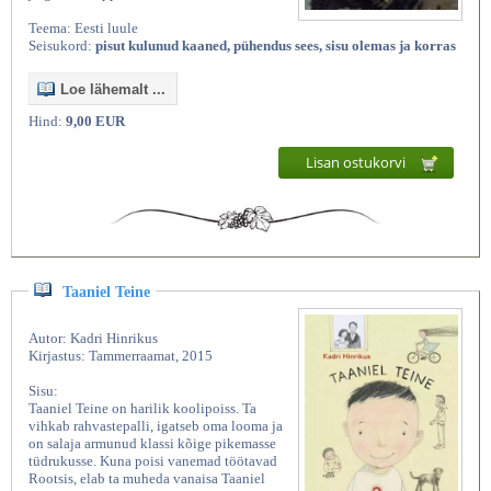
Teema: Eesti luule
Seisukord:
pisut kulunud kaaned, pühendus sees, sisu olemas ja korras
Loe lähemalt ...
Hind:
9,00 EUR
Lisan ostukorvi
Taaniel Teine
Autor: Kadri Hinrikus
Kirjastus: Tammerraamat, 2015
Sisu:
Taaniel Teine on harilik koolipoiss. Ta
vihkab rahvastepalli, igatseb oma looma ja
on salaja armunud klassi kõige pikemasse
tüdrukusse. Kuna poisi vanemad töötavad
Rootsis, elab ta muheda vanaisa Taaniel