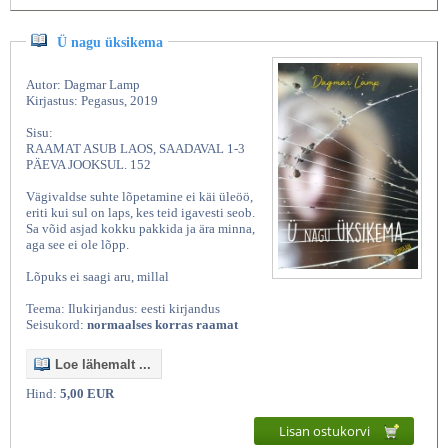
Ü nagu üksikema
Autor: Dagmar Lamp
Kirjastus: Pegasus, 2019
Sisu:
RAAMAT ASUB LAOS, SAADAVAL 1-3
PÄEVA JOOKSUL. 152
Vägivaldse suhte lõpetamine ei käi üleöö,
eriti kui sul on laps, kes teid igavesti seob.
Sa võid asjad kokku pakkida ja ära minna,
aga see ei ole lõpp.
Lõpuks ei saagi aru, millal
Teema: Ilukirjandus: eesti kirjandus
Seisukord:
normaalses korras raamat
Loe lähemalt ...
Hind:
5,00 EUR
Lisan ostukorvi