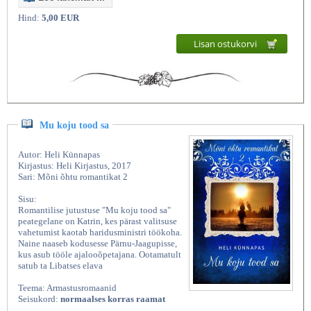
Hind:
5,00 EUR
Lisan ostukorvi
Mu koju tood sa
Autor: Heli Künnapas
Kirjastus: Heli Kirjastus, 2017
Sari: Mõni õhtu romantikat 2
Sisu:
Romantilise jutustuse "Mu koju tood sa"
peategelane on Katrin, kes pärast valitsuse
vahetumist kaotab haridusministri töökoha.
Naine naaseb kodusesse Pärnu-Jaagupisse,
kus asub tööle ajalooõpetajana. Ootamatult
satub ta Libatses elava
Teema: Armastusromaanid
Seisukord:
normaalses korras raamat