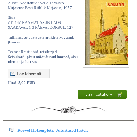
Autor: Koostanud: Vello Tarmisto
Kirjastus: Eesti Riiklik Kirjastus, 1957
Sisu:
#T014# RAAMAT ASUB LAOS,
SAADAVAL 1-3 PÄEVA JOOKSUL. 127
Tallinnat tutvustavate artiklite kogumik
(kaasas
Teema: Reisijuhid, reisikirjad
Seisukord:
pisut määrdunud kaaned, sisu
olemas ja korras
Loe lähemalt ...
Hind:
5,00 EUR
Lisan ostukorvi
Röövel Hotzenplotz. Jutustused lastele