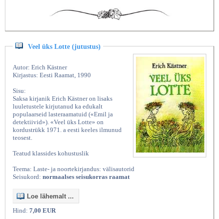
Veel üks Lotte (jutustus)
Autor: Erich Kästner
Kirjastus: Eesti Raamat, 1990
Sisu:
Saksa kirjanik Erich Kästner on lisaks
luuletustele kirjutanud ka edukalt
populaarseid lasteraamatuid («Emil ja
detektiivid»). «Veel üks Lotte» on
kordustrükk 1971. a eesti keeles ilmunud
teosest.
Teatud klassides kohustuslik
Teema: Laste- ja noortekirjandus: välisautorid
Seisukord:
normaalses seisukorras raamat
Loe lähemalt ...
Hind:
7,00 EUR