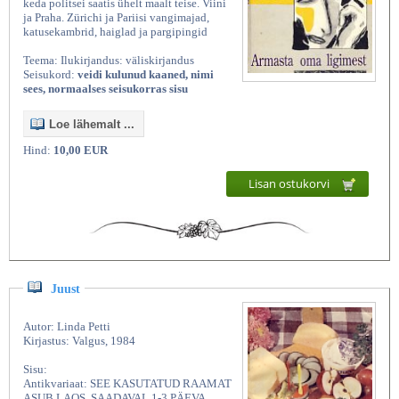
keda politsei saatis ühelt maalt teise. Viini
ja Praha. Zürichi ja Pariisi vangimajad,
katusekambrid, haiglad ja pargipingid
Teema: Ilukirjandus: väliskirjandus
Seisukord:
veidi kulunud kaaned, nimi
sees, normaalses seisukorras sisu
Loe lähemalt ...
Hind:
10,00 EUR
Lisan ostukorvi
Kasutatud raamatud | Vanaraamatee
Juust
Autor: Linda Petti
Kirjastus: Valgus, 1984
Sisu:
Antikvariaat: SEE KASUTATUD RAAMAT
ASUB LAOS, SAADAVAL 1-3 PÄEVA