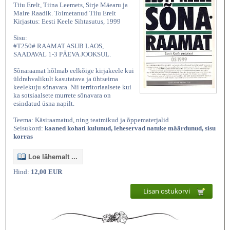
Tiiu Erelt, Tiina Leemets, Sirje Mäearu ja
Maire Raadik. Toimetanud Tiiu Erelt
Kirjastus: Eesti Keele Sihtasutus, 1999
Sisu:
#T250# RAAMAT ASUB LAOS,
SAADAVAL 1-3 PÄEVA JOOKSUL.
Sõnaraamat hõlmab eelkõige kirjakeele kui
üldrahvalikult kasutatava ja ühtseima
keelekuju sõnavara. Nii territoriaalsete kui
ka sotsiaalsete murrete sõnavara on
esindatud üsna napilt.
Teema: Käsiraamatud, ning teatmikud ja õppematerjalid
Seisukord:
kaaned kohati kulunud, leheservad natuke määrdunud, sisu
korras
Loe lähemalt ...
Hind:
12,00 EUR
Lisan ostukorvi