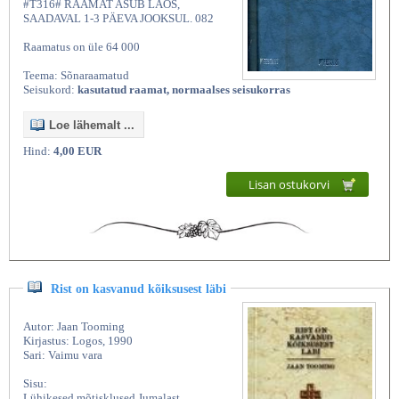
#T316# RAAMAT ASUB LAOS,
SAADAVAL 1-3 PÄEVA JOOKSUL. 082
Raamatus on üle 64 000
Teema: Sõnaraamatud
Seisukord:
kasutatud raamat, normaalses seisukorras
Loe lähemalt ...
Hind:
4,00 EUR
Lisan ostukorvi
Rist on kasvanud kõiksusest läbi
Autor: Jaan Tooming
Kirjastus: Logos, 1990
Sari: Vaimu vara
Sisu:
Lühikesed mõtisklused Jumalast.