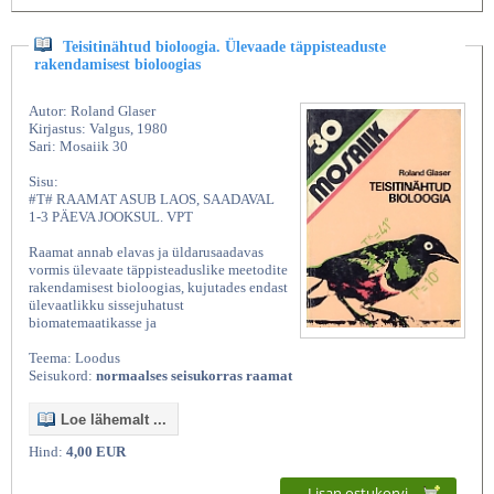
Teisitinähtud bioloogia. Ülevaade täppisteaduste
rakendamisest bioloogias
Autor: Roland Glaser
Kirjastus: Valgus, 1980
Sari: Mosaiik 30
Sisu:
#T# RAAMAT ASUB LAOS, SAADAVAL
1-3 PÄEVA JOOKSUL. VPT
Raamat annab elavas ja üldarusaadavas
vormis ülevaate täppisteaduslike meetodite
rakendamisest bioloogias, kujutades endast
ülevaatlikku sissejuhatust
biomatemaatikasse ja
Teema: Loodus
Seisukord:
normaalses seisukorras raamat
Loe lähemalt ...
Hind:
4,00 EUR
Lisan ostukorvi