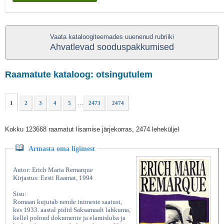
Vaata kataloogiteemades uuenenud rubriiki
Ahvatlevad sooduspakkumised
Raamatute kataloog: otsingutulem
...
1
2
3
4
5
2473
2474
Kokku 123668 raamatut lisamise järjekorras, 2474 leheküljel
Armasta oma ligimest
Autor: Erich Maria Remarque
Kirjastus: Eesti Raamat, 1994
Sisu:
Romaan kujutab nende inimeste saatust,
kes 1933. aastal pidid Saksamaalt lahkuma,
kellel polnud dokumente ja elamisluba ja