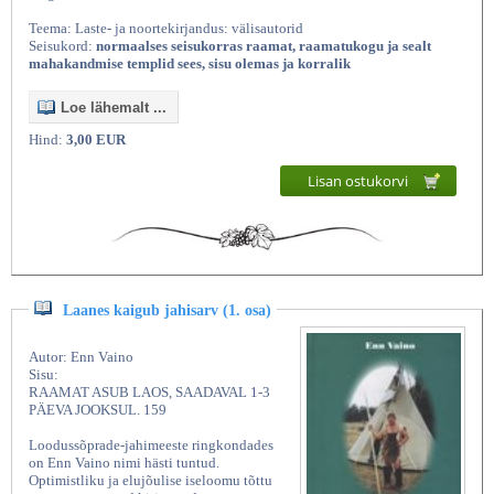
Teema: Laste- ja noortekirjandus: välisautorid
Seisukord:
normaalses seisukorras raamat, raamatukogu ja sealt
mahakandmise templid sees, sisu olemas ja korralik
Loe lähemalt ...
Hind:
3,00 EUR
Lisan ostukorvi
Laanes kaigub jahisarv (1. osa)
Autor: Enn Vaino
Sisu:
RAAMAT ASUB LAOS, SAADAVAL 1-3
PÄEVA JOOKSUL. 159
Loodussõprade-jahimeeste ringkondades
on Enn Vaino nimi hästi tuntud.
Optimistliku ja elujõulise iseloomu tõttu