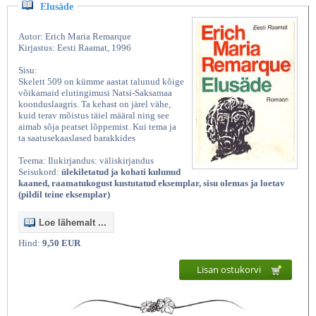
Elusäde
Autor: Erich Maria Remarque
Kirjastus: Eesti Raamat, 1996
Sisu:
Skelett 509 on kümme aastat talunud kõige
võikamaid elutingimusi Natsi-Saksamaa
koonduslaagris. Ta kehast on järel vähe,
kuid terav mõistus täiel määral ning see
aimab sõja peatset lõppemist. Kui tema ja
ta saatusekaaslased barakkides
Teema: Ilukirjandus: väliskirjandus
Seisukord:
ülekiletatud ja kohati kulunud
kaaned, raamatukogust kustutatud eksemplar, sisu olemas ja loetav
(pildil teine eksemplar)
Loe lähemalt ...
Hind:
9,50 EUR
Lisan ostukorvi