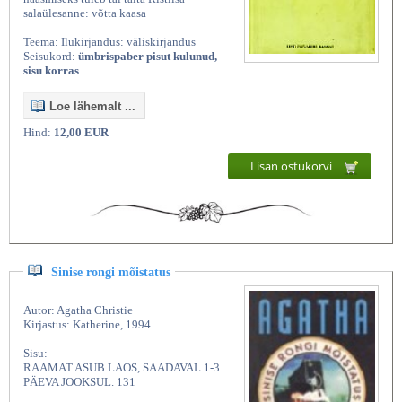
salaülesanne: võtta kaasa
Teema: Ilukirjandus: väliskirjandus
Seisukord:
ümbrispaber pisut kulunud,
sisu korras
Loe lähemalt ...
Hind:
12,00 EUR
Lisan ostukorvi
Sinise rongi mõistatus
Autor: Agatha Christie
Kirjastus: Katherine, 1994
Sisu:
RAAMAT ASUB LAOS, SAADAVAL 1-3
PÄEVA JOOKSUL. 131