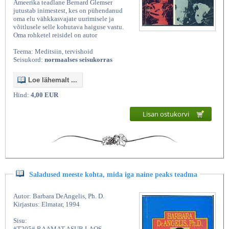
Ameerika teadlane Bernard Glemser
jutustab inimestest, kes on pühendanud
oma elu vähkkasvajate uurimisele ja
võitlusele selle kohutava haiguse vastu.
Oma rohketel reisidel on autor
Teema: Meditsiin, tervishoid
Seisukord:
normaalses seisukorras
Loe lähemalt ...
Hind:
4,00 EUR
Lisan ostukorvi
Saladused meeste kohta, mida iga naine peaks teadma
Autor: Barbara DeAngelis, Ph. D.
Kirjastus: Elmatar, 1994
Sisu:
#T205# RAAMAT ASUB LAOS,