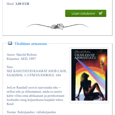
Hind:
3,00 EUR
Lisan ostukorvi
Üksildane armastatu
Autor: Harold Robins
Kirjastus: AED, 1997
Sisu:
SEE KASUTATUD RAAMAT ASUB LAOS,
SAADAVAL 1-3 PÄEVA JOOKSUL 184
JerLee Randall soovis saavutada edu --
sellist edu ja sõltumatust, mida ta suutis
kätte võita oma abikaasast ja perekonnast
loobudes ning kirjanikuna karjääri tehes.
Kuid
Teema: Ilukirjandus: väliskirjandus