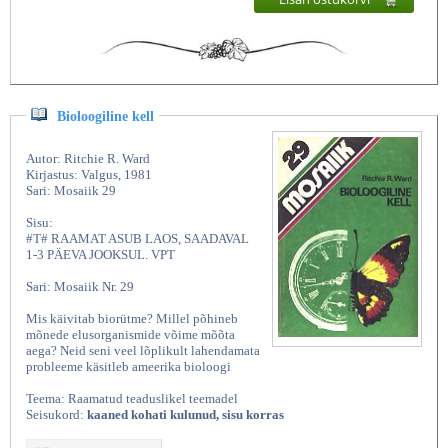
Bioloogiline kell
Autor: Ritchie R. Ward
Kirjastus: Valgus, 1981
Sari: Mosaiik 29
Sisu:
#T# RAAMAT ASUB LAOS, SAADAVAL
1-3 PÄEVA JOOKSUL. VPT
Sari: Mosaiik Nr. 29
Mis käivitab biorütme? Millel põhineb
mõnede elusorganismide võime mõõta
aega? Neid seni veel lõplikult lahendamata
probleeme käsitleb ameerika bioloogi
Teema: Raamatud teaduslikel teemadel
Seisukord:
kaaned kohati kulunud, sisu korras