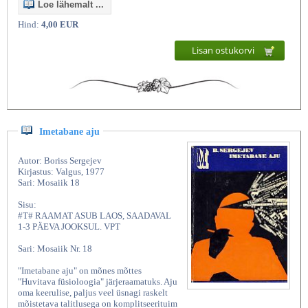
Loe lähemalt ...
Hind:
4,00 EUR
Lisan ostukorvi
Imetabane aju
Autor: Boriss Sergejev
Kirjastus: Valgus, 1977
Sari: Mosaiik 18
Sisu:
#T# RAAMAT ASUB LAOS, SAADAVAL
1-3 PÄEVA JOOKSUL. VPT
Sari: Mosaiik Nr. 18
"Imetabane aju" on mõnes mõttes
"Huvitava füsioloogia" järjeraamatuks. Aju
oma keerulise, paljus veel üsnagi raskelt
mõistetava talitlusega on komplitseerituim