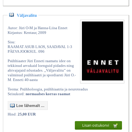
Väljavalitu
Autor: Jüri O-M ja Hanna-Liisa Ennet
Kirjastus: Kentaur, 2009
Sisu:
RAAMAT ASUB LAOS, SAADAVAL 1-3
PÄEVA JOOKSUL. 096
Psühhiaater Jüri Enneti raamatu idee on
tekkinud arvukaid loenguid pidades ning
abivajajaid nõustades. „Väljavalitu“ on
valminud psühhiaatri ja spordiarsti Jüri O.-
M. Enneti 40-aasta
Teema: Psühholoogia, psühhiaatria ja neuroteadus
Seisukord:
normaalses korras raamat
Loe lähemalt ...
Hind:
25,00 EUR
Lisan ostukorvi