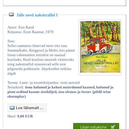
Jälle need naksitrallid I
Autor: Eno Raud
Kirjastus: Eesti Raamat, 1979
Sisu:
Selles raamatus ilmuvad meie ette taas
Sammalhabe, Kingpool ja Muhv, kes pärast
linna vabastamist rottidest on saanud
kuulsaks. Kuid kuulsus muutub väsitavaks
ning naksitrallid otsustavad selle eest
põgeneda puhkusele. Järjekordne seiklus
algab
Teema: Laste- ja noortekirjandus: eesti autorid
Seisukord:
üsna kulunud ja kohati määrdunud kaaned, kulunud ja
pisut soditud kaante siseküljed, sisu olemas ja loetav (pildil teine
eksemplar)
Loe lähemalt ...
Hind:
9,00 EUR
Lisan ostukorvi