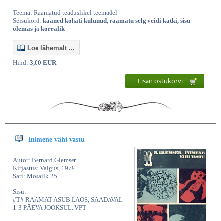
Teema: Raamatud teaduslikel teemadel
Seisukord:
kaaned kohati kulunud, raamatu selg veidi katki, sisu
olemas ja korralik
Loe lähemalt ...
Hind:
3,00 EUR
Lisan ostukorvi
Inimene vähi vastu
Autor: Bernard Glemser
Kirjastus: Valgus, 1979
Sari: Mosaiik 25
Sisu:
#T# RAAMAT ASUB LAOS, SAADAVAL
1-3 PÄEVA JOOKSUL. VPT