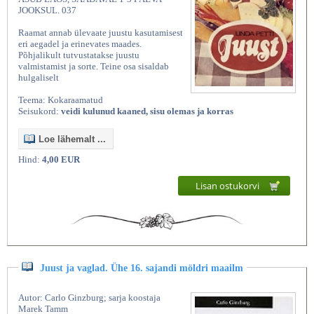
JOOKSUL. 037
Raamat annab ülevaate juustu kasutamisest
eri aegadel ja erinevates maades.
Põhjalikult tutvustatakse juustu
valmistamist ja sorte. Teine osa sisaldab
hulgaliselt
Teema: Kokaraamatud
Seisukord:
veidi kulunud kaaned, sisu olemas ja korras
Loe lähemalt ...
Hind:
4,00 EUR
Lisan ostukorvi
Juust ja vaglad. Ühe 16. sajandi möldri maailm
Autor: Carlo Ginzburg; sarja koostaja
Marek Tamm