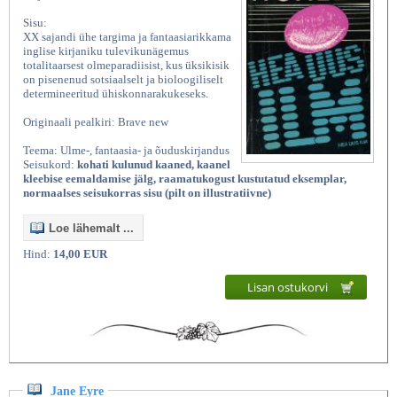
Sisu:
XX sajandi ühe targima ja fantaasiarikkama
inglise kirjaniku tulevikunägemus
totalitaarsest olmeparadiisist, kus üksikisik
on pisenenud sotsiaalselt ja bioloogiliselt
determineeritud ühiskonnarakukeseks.
Originaali pealkiri: Brave new
Teema: Ulme-, fantaasia- ja õuduskirjandus
Seisukord:
kohati kulunud kaaned, kaanel
kleebise eemaldamise jälg, raamatukogust kustutatud eksemplar,
normaalses seisukorras sisu (pilt on illustratiivne)
Loe lähemalt ...
Hind:
14,00 EUR
Lisan ostukorvi
Jane Eyre