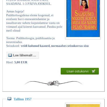
SAADAVAL 1-3 PÄEVA JOOKSUL.
Armas lugeja!
Psühholoogidena oleme kogenud, et
eestlaste huvi enesearendamise ja
nauditavate suhete kujundamise vastu on
viimasel ajal kiiresti kasvanud. Paraku pole
meil olnud
Teema: Psühholoogia, psühhiaatria ja
neuroteadus
Seisukord:
veidi kulunud kaaned, normaalses seisukorras sisu
Loe lähemalt ...
Hind:
5,00 EUR
Lisan ostukorvi
Tallinn 1957