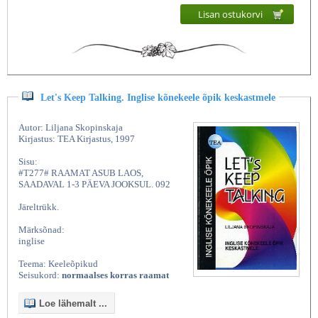
Lisan ostukorvi
Let's Keep Talking. Inglise kõnekeele õpik keskastmele
Autor: Liljana Skopinskaja
Kirjastus: TEA Kirjastus, 1997
Sisu:
#T277# RAAMAT ASUB LAOS,
SAADAVAL 1-3 PÄEVA JOOKSUL. 092
Järeltrükk.
Märksõnad:
inglise
Teema: Keeleõpikud
Seisukord:
normaalses korras raamat
Loe lähemalt ...