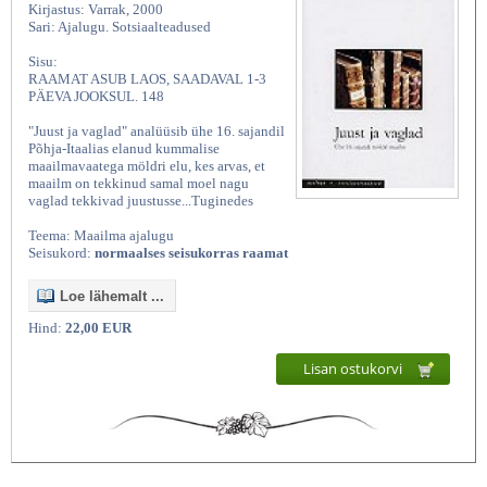
Kirjastus: Varrak, 2000
Sari: Ajalugu. Sotsiaalteadused
Sisu:
RAAMAT ASUB LAOS, SAADAVAL 1-3
PÄEVA JOOKSUL. 148
"Juust ja vaglad" analüüsib ühe 16. sajandil
Põhja-Itaalias elanud kummalise
maailmavaatega möldri elu, kes arvas, et
maailm on tekkinud samal moel nagu
vaglad tekkivad juustusse...Tuginedes
Teema: Maailma ajalugu
Seisukord:
normaalses seisukorras raamat
Loe lähemalt ...
Hind:
22,00 EUR
Lisan ostukorvi