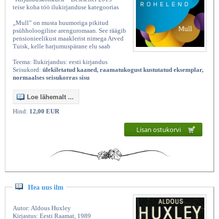
teise koha töö ilukirjanduse kategoorias
„Mull” on musta huumoriga pikitud
psühholoogiline arenguromaan. See räägib
pensionieelikust maaklerist nimega Arved
Tuisk, kelle harjumuspärane elu saab
Teema: Ilukirjandus: eesti kirjandus
Seisukord:
ülekiletatud kaaned, raamatukogust kustutatud eksemplar,
normaalses seisukorras sisu
Loe lähemalt ...
Hind:
12,00 EUR
Lisan ostukorvi
Hea uus ilm
Autor: Aldous Huxley
Kirjastus: Eesti Raamat, 1989