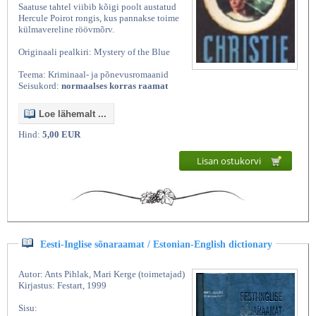
Saatuse tahtel viibib kõigi poolt austatud
Hercule Poirot rongis, kus pannakse toime
külmavereline röövmõrv.
Originaali pealkiri: Mystery of the Blue
Teema: Kriminaal- ja põnevusromaanid
Seisukord:
normaalses korras raamat
Loe lähemalt ...
Hind:
5,00 EUR
Lisan ostukorvi
Eesti-Inglise sõnaraamat / Estonian-English dictionary
Autor: Ants Pihlak, Mari Kerge (toimetajad)
Kirjastus: Festart, 1999
Sisu: