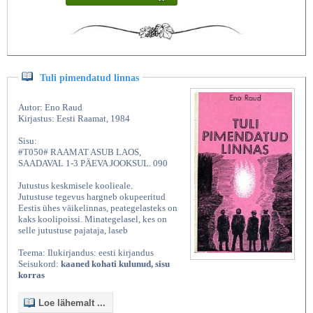
Tuli pimendatud linnas
Autor: Eno Raud
Kirjastus: Eesti Raamat, 1984
Sisu:
#T050# RAAMAT ASUB LAOS,
SAADAVAL 1-3 PÄEVA JOOKSUL. 090
Jutustus keskmisele koolieale.
Jutustuse tegevus hargneb okupeeritud
Eestis ühes väikelinnas, peategelasteks on
kaks koolipoissi. Minategelasel, kes on
selle jutustuse pajataja, laseb
Teema: Ilukirjandus: eesti kirjandus
Seisukord:
kaaned kohati kulunud, sisu
korras
Loe lähemalt ...