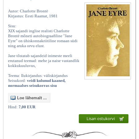
Autor: Charlotte Brontë
Kirjastus: Eesti Raamat, 1981
Sisu:
XIX sajandi inglise realisti Charlotte
Brontë mõneti autobiograafiline "Jane
Eyre" on ühiskonnakriitiline romaan südi
ning aruka orvu elust.
Jane tõstatab sajandeid inimeste meeli
erutanud teemad: mehe ja naise vastandlik
kokkukuuluvus,
Teema: Ilukirjandus: väliskirjandus
Seisukord:
veidi kulunud kaaned,
normaalses seisukorras sisu
Loe lähemalt ...
Hind:
7,00 EUR
Lisan ostukorvi