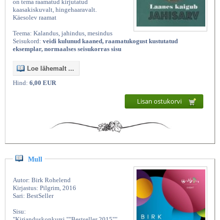
on tema raamatud kirjutatud
kaasakiskuvalt, hingehaaravalt.
Käesolev raamat
Teema: Kalandus, jahindus, mesindus
Seisukord:
veidi kulunud kaaned, raamatukogust kustutatud
eksemplar, normaalses seisukorras sisu
Loe lähemalt ...
Hind:
6,00 EUR
Lisan ostukorvi
Mull
Autor: Birk Rohelend
Kirjastus: Pilgrim, 2016
Sari: BestSeller
Sisu:
"Kirjanduskonkursi ""Bestseller 2015""