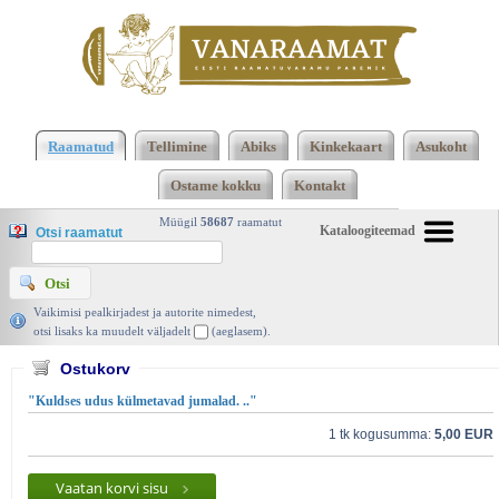
2473 2474 Kokku 123668 raamatut lisamise
järjekorras, 2474 leheküljel
Kasutatud raamatud |
Raamatud
Tellimine
Abiks
Kinkekaart
Asukoht
Vanaraamat. ee raamatupood
Ostame kokku
Kontakt
Müügil
58687
raamatut
Kataloogiteemad
Otsi raamatut
Vaikimisi pealkirjadest ja autorite nimedest,
otsi lisaks ka muudelt väljadelt
(aeglasem).
Ostukorv
"Kuldses udus külmetavad jumalad. .."
1 tk kogusumma:
5,00 EUR
Vaatan korvi sisu