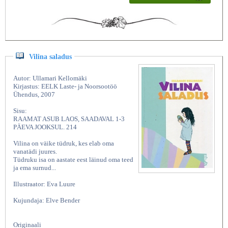
Vilina saladus
Autor: Ullamari Kellomäki
Kirjastus: EELK Laste- ja Noorsootöö
Ühendus, 2007
Sisu:
RAAMAT ASUB LAOS, SAADAVAL 1-3
PÄEVA JOOKSUL. 214
Vilina on väike tüdruk, kes elab oma
vanatädi juures.
Tüdruku isa on aastate eest läinud oma teed
ja ema surnud...
Illustraator: Eva Luure
Kujundaja: Elve Bender
Originaali