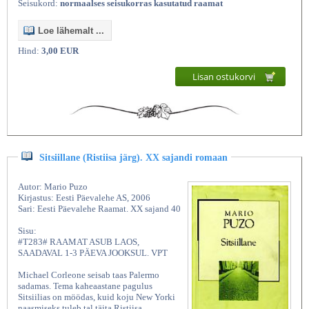
Seisukord:
normaalses seisukorras kasutatud raamat
Loe lähemalt ...
Hind:
3,00 EUR
Lisan ostukorvi
Sitsiillane (Ristiisa järg). XX sajandi romaan
Autor: Mario Puzo
Kirjastus: Eesti Päevalehe AS, 2006
Sari: Eesti Päevalehe Raamat. XX sajand 40
Sisu:
#T283# RAAMAT ASUB LAOS,
SAADAVAL 1-3 PÄEVA JOOKSUL. VPT
Michael Corleone seisab taas Palermo
sadamas. Tema kaheaastane pagulus
Sitsiilias on möödas, kuid koju New Yorki
naasmiseks tuleb tal täita Ristiisa