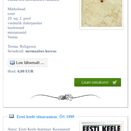
Märksõnad
eesti
20. saj. 2. pool
vaimulik ilukirjandus
luuletused
miniatuurid
Vaimu
Teema: Religioon
Seisukord:
normaalses korras
Loe lähemalt ...
Hind:
6,00 EUR
Lisan ostukorvi
Eesti keele sõnaraamat. ÕS 1999
Autor: Eesti Keele Instituut. Koostanud