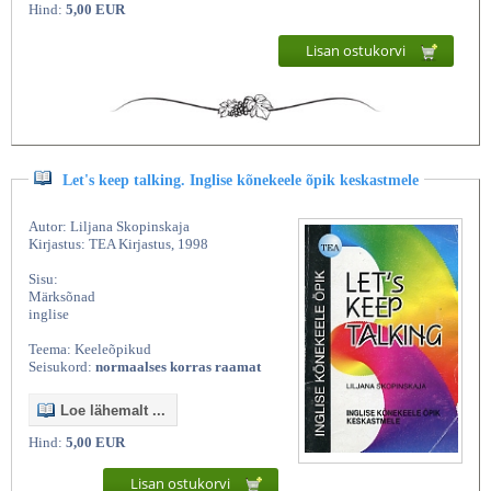
Hind:
5,00 EUR
Lisan ostukorvi
Let's keep talking. Inglise kõnekeele õpik keskastmele
Autor: Liljana Skopinskaja
Kirjastus: TEA Kirjastus, 1998
Sisu:
Märksõnad
inglise
Teema: Keeleõpikud
Seisukord:
normaalses korras raamat
Loe lähemalt ...
Hind:
5,00 EUR
Lisan ostukorvi