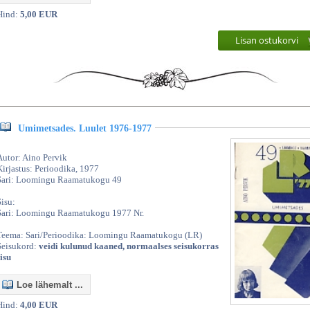
Hind:
5,00 EUR
Lisan ostukorvi
Umimetsades. Luulet 1976-1977
Autor: Aino Pervik
Kirjastus: Perioodika, 1977
Sari: Loomingu Raamatukogu 49
Sisu:
Sari: Loomingu Raamatukogu 1977 Nr.
Teema: Sari/Perioodika: Loomingu Raamatukogu (LR)
Seisukord:
veidi kulunud kaaned, normaalses seisukorras
sisu
Loe lähemalt ...
Hind:
4,00 EUR