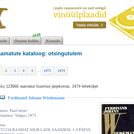
UUS
koht
Ostame kokku
Kontakt
amatute kataloog: otsingutulem
...
2
3
4
5
2473
2474
ku 123666 raamatut lisamise järjekorras, 2474 leheküljel
Ferdinand Johann Wiedemann
Autor: Paul Ariste
Kirjastus: Valgus, 1973
Sisu:
#T115# RAAMAT ASUB LAOS, SAADAVAL 1-3 PÄEVA