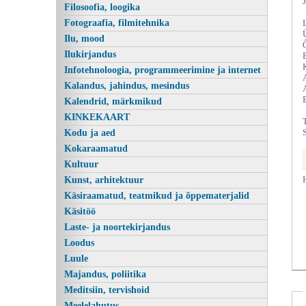
Filosoofia, loogika
Fotograafia, filmitehnika
Ilu, mood
Ilukirjandus
Infotehnoloogia, programmeerimine ja internet
Kalandus, jahindus, mesindus
Kalendrid, märkmikud
KINKEKAART
Kodu ja aed
Kokaraamatud
Kultuur
Kunst, arhitektuur
Käsiraamatud, teatmikud ja õppematerjalid
Käsitöö
Laste- ja noortekirjandus
Loodus
Luule
Majandus, poliitika
Meditsiin, tervishoid
Meelelahutus