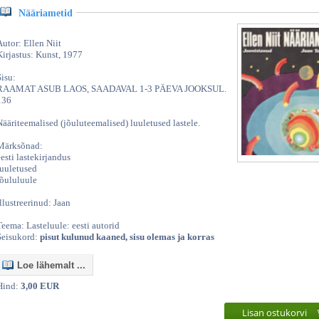
Nääriametid
Autor: Ellen Niit
Kirjastus: Kunst, 1977
Sisu:
RAAMAT ASUB LAOS, SAADAVAL 1-3 PÄEVA JOOKSUL.
136
Nääriteemalised (jõuluteemalised) luuletused lastele.
Märksõnad:
eesti lastekirjandus
luuletused
jõululuule
Illustreerinud: Jaan
Teema: Lasteluule: eesti autorid
Seisukord:
pisut kulunud kaaned, sisu olemas ja korras
Loe lähemalt ...
Hind:
3,00 EUR
Lisan ostukorvi