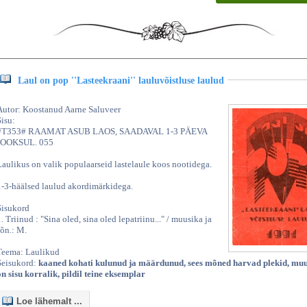
Laul on pop ''Lasteekraani'' lauluvõistluse laulud
Autor: Koostanud Aarne Saluveer
Sisu:
#T353# RAAMAT ASUB LAOS, SAADAVAL 1-3 PÄEVA
JOOKSUL. 055
Laulikus on valik populaarseid lastelaule koos nootidega.
1-3-häälsed laulud akordimärkidega.
Sisukord
1. Triinud : "Sina oled, sina oled lepatriinu..." / muusika ja
sõn.: M.
Teema: Laulikud
Seisukord:
kaaned kohati kulunud ja määrdunud, sees mõned harvad plekid, muu
on sisu korralik, pildil teine eksemplar
Loe lähemalt ...