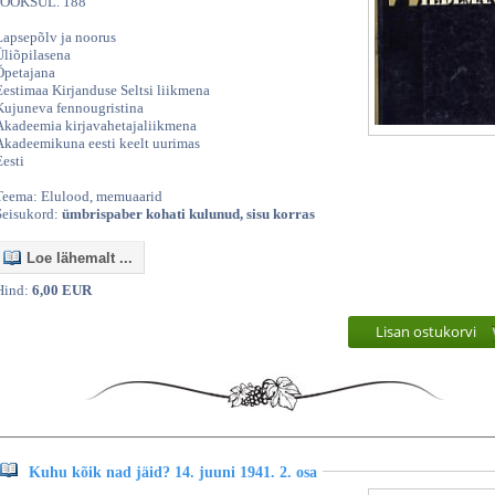
JOOKSUL. 188
Lapsepõlv ja noorus
Üliõpilasena
Õpetajana
Eestimaa Kirjanduse Seltsi liikmena
Kujuneva fennougristina
Akadeemia kirjavahetajaliikmena
Akadeemikuna eesti keelt uurimas
Eesti
Teema: Elulood, memuaarid
Seisukord:
ümbrispaber kohati kulunud, sisu korras
Loe lähemalt ...
Hind:
6,00 EUR
Lisan ostukorvi
Kuhu kõik nad jäid? 14. juuni 1941. 2. osa