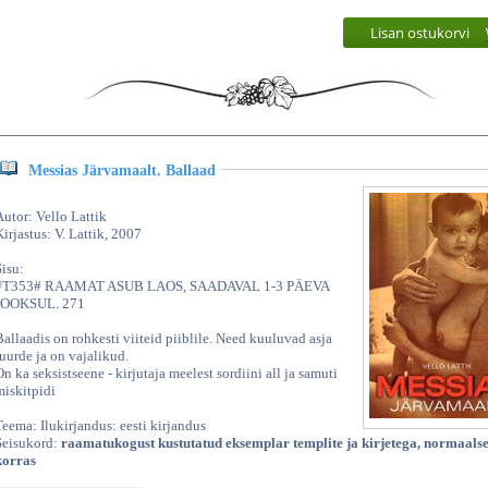
Lisan ostukorvi
Messias Järvamaalt. Ballaad
Autor: Vello Lattik
Kirjastus: V. Lattik, 2007
Sisu:
#T353# RAAMAT ASUB LAOS, SAADAVAL 1-3 PÄEVA
JOOKSUL. 271
Ballaadis on rohkesti viiteid piiblile. Need kuuluvad asja
juurde ja on vajalikud.
On ka seksistseene - kirjutaja meelest sordiini all ja samuti
miskitpidi
Teema: Ilukirjandus: eesti kirjandus
Seisukord:
raamatukogust kustutatud eksemplar templite ja kirjetega, normaals
korras