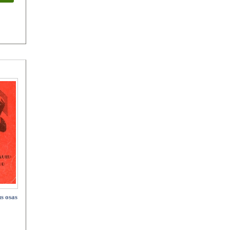
s osas