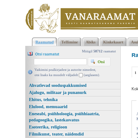
2473 2474 Kokku 123666 raamatut lisamise järjekorras, 2474
Raamatud
Tellimine
Abiks
Kinkekaart
Asu
leheküljel
Kasutatud raamatud | Vanaraamat. ee raamatupood
Müügil
58712
raamatut
Otsi raamatut
Ra
Vaikimisi pealkirjadest ja autorite nimedest,
1
otsi lisaks ka muudelt väljadelt
(aeglasem).
Ahvatlevad sooduspakkumised
Kok
Ajalugu, militaar ja punanurk
Ehitus, tehnika
Elulood, memuaarid
Eneseabi, psühholoogia, psühhiaatria,
pedagoogika, lastekasvatus
Esoteerika, religioon
Filmikunst, teater, näidendid