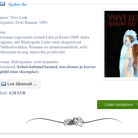
Ajaloo ilu
Autor: Viivi Luik
Kirjastus: Eesti Raamat, 1991
Sisu:
Romaani tegevustik toimub Lätis ja Eestis 1968. Aasta
augustis, mil Nõukogude Liidu väed okupeerivad
Tšehhoslovakkia. Romaan on mitmetasandiline, selle
põhiteema on aeg, mineviku ja tuleviku
Teema: Ilukirjandus: eesti kirjandus
Seisukord:
kohati kulunud kaaned, sisu olemas ja korras
(pildil teine eksemplar)
Loe lähemalt ...
Hind:
4,50 EUR
Lisan ostukorvi