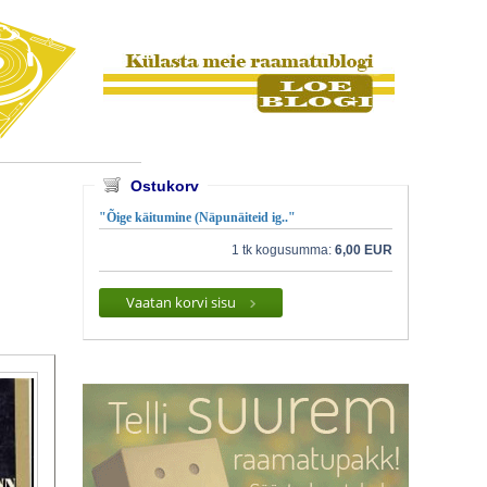
Ostukorv
"Õige käitumine (Näpunäiteid ig.."
1 tk kogusumma:
6,00 EUR
Vaatan korvi sisu