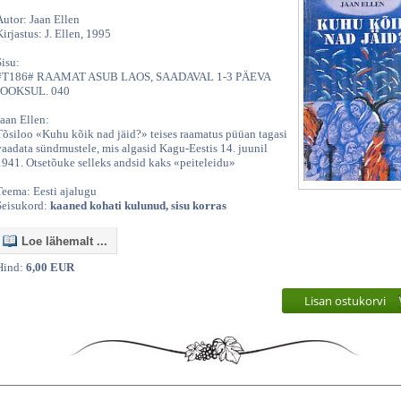
Autor: Jaan Ellen
Kirjastus: J. Ellen, 1995
Sisu:
#T186# RAAMAT ASUB LAOS, SAADAVAL 1-3 PÄEVA
JOOKSUL. 040
Jaan Ellen:
Tõsiloo «Kuhu kõik nad jäid?» teises raamatus püüan tagasi
vaadata sündmustele, mis algasid Kagu-Eestis 14. juunil
1941. Otsetõuke selleks andsid kaks «peiteleidu»
Teema: Eesti ajalugu
Seisukord:
kaaned kohati kulunud, sisu korras
Loe lähemalt ...
Hind:
6,00 EUR
Lisan ostukorvi