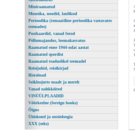
Miniraamatud
Muusika, noodid, laulikud
Perioodika (temaatiline perioodika vastavates
teemades)
Postkaardid, vanad fotod
Põllumajandus, loomakasvatus
Raamatud enne 1944-ndat aastat
Raamatud spordist
Raamatud teaduslikel teemadel
Kasutatud raamatud | Vanaraamatee
Reisijuhid, reisikirjad
Ristsõnad
Seiklusjutte maalt ja merelt
Vanad nahkköited
VINÜÜLPLAADID
Võõrkeelne (foreign books)
Õigus
Ühiskond ja sotsioloogia
XXX (seks)