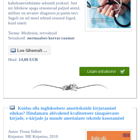
kaheksateistkümne sekundi jooksul. Just
nii lühikese ajaga otsustavad paljud arstid,
milline on arvatav diagnoos ja parim ravi.
Sageli on sel moel tehtud otsused õiged,
kuid ometi
Teema: Meditsiin, tervishoid
Seisukord:
normaalses korras raamat
Loe lähemalt ...
Hind:
14,00 EUR
Lisan ostukorvi
Kuidas olla ingliskeelsete ametitekstide kirjutamisel
edukas? Hindamatu abivahend kvaliteetsete tänapäevaste
kirjade, e-kirjade ja muude ametialaste tekstide koostamisel
Autor: Fiona Talbot
Kirjastus: ME Kirjastus, 2010