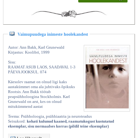
Vaimupuudega inimeste hoolekandest
Autor: Ann Bakk, Karl Grunewald
Kirjastus: Koolibri, 1999
Sisu:
RAAMAT ASUB LAOS, SAADAVAL 1-3
PÄEVA JOOKSUL. 074
Käesolev raamat on olnud ligi kaks
aastakümmet oma ala juhtivaks õpikuks
Rootsis. Ann Bakk töötab
peapsühholoogina Stockholmis. Karl
Grunewald on arst, kes on olnud
mitukümmend aastat
Teema: Psühholoogia, psühhiaatria ja neuroteadus
Seisukord:
kohati kulunud kaaned, raamatukogust kustutatud
eksemplar, sisu normaalses korras (pildil teine eksemplar)