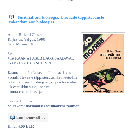
Teisitinähtud bioloogia. Ülevaade täppisteaduste
rakendamisest bioloogias
Autor: Roland Glaser
Kirjastus: Valgus, 1980
Sari: Mosaiik 30
Sisu:
#T# RAAMAT ASUB LAOS, SAADAVAL
1-3 PÄEVA JOOKSUL. VPT
Raamat annab elavas ja üldarusaadavas
vormis ülevaate täppisteaduslike meetodite
rakendamisest bioloogias, kujutades endast
ülevaatlikku sissejuhatust
biomatemaatikasse ja
Teema: Loodus
Seisukord:
normaalses seisukorras raamat
Loe lähemalt ...
Hind:
4,00 EUR