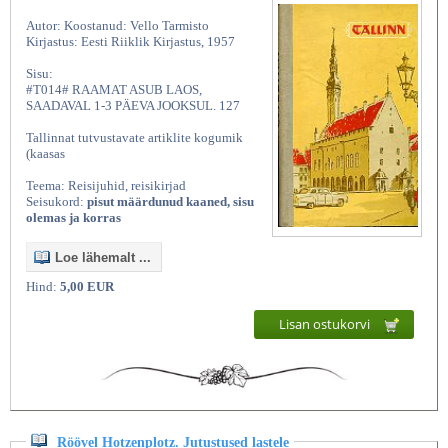
Autor: Koostanud: Vello Tarmisto
Kirjastus: Eesti Riiklik Kirjastus, 1957
Sisu:
#T014# RAAMAT ASUB LAOS,
SAADAVAL 1-3 PÄEVA JOOKSUL. 127
Tallinnat tutvustavate artiklite kogumik
(kaasas
Teema: Reisijuhid, reisikirjad
Seisukord:
pisut määrdunud kaaned, sisu
olemas ja korras
Loe lähemalt ...
Hind:
5,00 EUR
Lisan ostukorvi
Röövel Hotzenplotz. Jutustused lastele