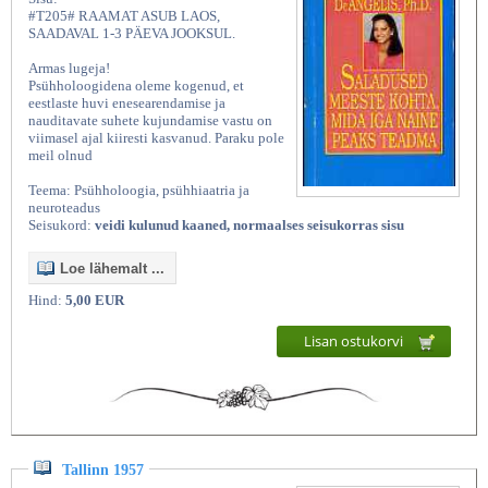
#T205# RAAMAT ASUB LAOS,
SAADAVAL 1-3 PÄEVA JOOKSUL.
Armas lugeja!
Psühholoogidena oleme kogenud, et
eestlaste huvi enesearendamise ja
nauditavate suhete kujundamise vastu on
viimasel ajal kiiresti kasvanud. Paraku pole
meil olnud
Teema: Psühholoogia, psühhiaatria ja
neuroteadus
Seisukord:
veidi kulunud kaaned, normaalses seisukorras sisu
Loe lähemalt ...
Hind:
5,00 EUR
Lisan ostukorvi
Tallinn 1957