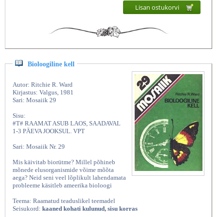
Lisan ostukorvi
Bioloogiline kell
Autor: Ritchie R. Ward
Kirjastus: Valgus, 1981
Sari: Mosaiik 29
Sisu:
#T# RAAMAT ASUB LAOS, SAADAVAL
1-3 PÄEVA JOOKSUL. VPT
Sari: Mosaiik Nr. 29
Mis käivitab biorütme? Millel põhineb
mõnede elusorganismide võime mõõta
aega? Neid seni veel lõplikult lahendamata
probleeme käsitleb ameerika bioloogi
Teema: Raamatud teaduslikel teemadel
Seisukord:
kaaned kohati kulunud, sisu korras