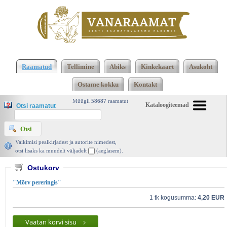
2473 2474 Kokku 123668 raamatut lisamise
järjekorras, 2474 leheküljel
Kasutatud raamatud |
Raamatud
Tellimine
Abiks
Kinkekaart
Asukoht
Vanaraamat. ee raamatupood
Ostame kokku
Kontakt
Müügil
58687
raamatut
Kataloogiteemad
Otsi raamatut
Vaikimisi pealkirjadest ja autorite nimedest,
otsi lisaks ka muudelt väljadelt
(aeglasem).
Ostukorv
"Mõrv pereringis"
1 tk kogusumma:
4,20 EUR
Vaatan korvi sisu