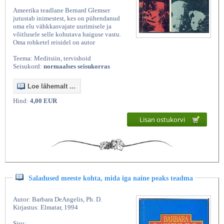
Ameerika teadlane Bernard Glemser
jutustab inimestest, kes on pühendanud
oma elu vähkkasvajate uurimisele ja
võitlusele selle kohutava haiguse vastu.
Oma rohketel reisidel on autor
Teema: Meditsiin, tervishoid
Seisukord:
normaalses seisukorras
Loe lähemalt ...
Hind:
4,00 EUR
Lisan ostukorvi
Saladused meeste kohta, mida iga naine peaks teadma
Autor: Barbara DeAngelis, Ph. D.
Kirjastus: Elmatar, 1994
Sisu: