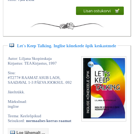
Lisan ostukorvi
Let's Keep Talking. Inglise kõnekeele õpik keskastmele
Autor: Liljana Skopinskaja
Kirjastus: TEA Kirjastus, 1997
Sisu:
#T277# RAAMAT ASUB LAOS,
SAADAVAL 1-3 PÄEVA JOOKSUL. 092
Järeltrükk.
Märksõnad:
inglise
Teema: Keeleõpikud
Seisukord:
normaalses korras raamat
Loe lähemalt ...