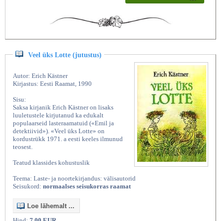
Veel üks Lotte (jutustus)
Autor: Erich Kästner
Kirjastus: Eesti Raamat, 1990
Sisu:
Saksa kirjanik Erich Kästner on lisaks
luuletustele kirjutanud ka edukalt
populaarseid lasteraamatuid («Emil ja
detektiivid»). «Veel üks Lotte» on
kordustrükk 1971. a eesti keeles ilmunud
teosest.
Teatud klassides kohustuslik
Teema: Laste- ja noortekirjandus: välisautorid
Seisukord:
normaalses seisukorras raamat
Loe lähemalt ...
Hind:
7,00 EUR