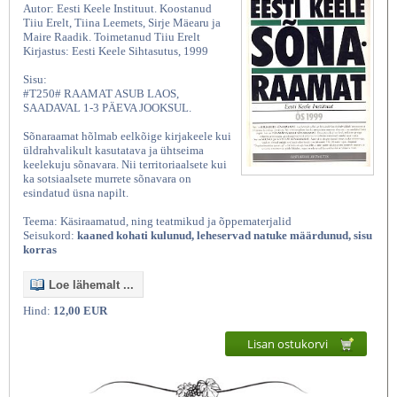
Autor: Eesti Keele Instituut. Koostanud
Tiiu Erelt, Tiina Leemets, Sirje Mäearu ja
Maire Raadik. Toimetanud Tiiu Erelt
Kirjastus: Eesti Keele Sihtasutus, 1999
Sisu:
#T250# RAAMAT ASUB LAOS,
SAADAVAL 1-3 PÄEVA JOOKSUL.
Sõnaraamat hõlmab eelkõige kirjakeele kui
üldrahvalikult kasutatava ja ühtseima
keelekuju sõnavara. Nii territoriaalsete kui
ka sotsiaalsete murrete sõnavara on
esindatud üsna napilt.
Teema: Käsiraamatud, ning teatmikud ja õppematerjalid
Seisukord:
kaaned kohati kulunud, leheservad natuke määrdunud, sisu
korras
Loe lähemalt ...
Hind:
12,00 EUR
Lisan ostukorvi