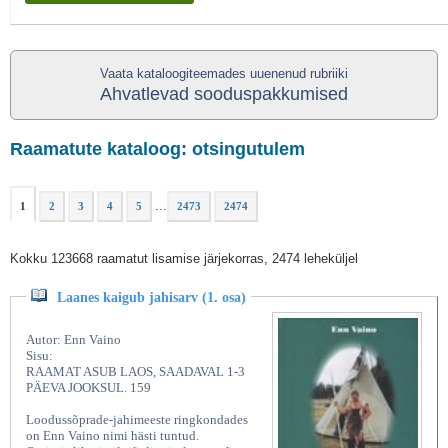
Vaata kataloogiteemades uuenenud rubriiki
Ahvatlevad sooduspakkumised
Raamatute kataloog: otsingutulem
...
1
2
3
4
5
2473
2474
Kokku 123668 raamatut lisamise järjekorras, 2474 leheküljel
Laanes kaigub jahisarv (1. osa)
Autor: Enn Vaino
Sisu:
RAAMAT ASUB LAOS, SAADAVAL 1-3
PÄEVA JOOKSUL. 159
Loodussõprade-jahimeeste ringkondades
on Enn Vaino nimi hästi tuntud.