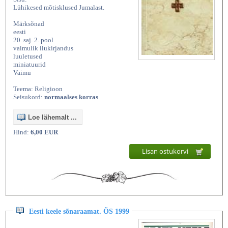
Lühikesed mõtisklused Jumalast.
Märksõnad
eesti
20. saj. 2. pool
vaimulik ilukirjandus
luuletused
miniatuurid
Vaimu
Teema: Religioon
Seisukord:
normaalses korras
Loe lähemalt ...
Hind:
6,00 EUR
Lisan ostukorvi
Eesti keele sõnaraamat. ÕS 1999