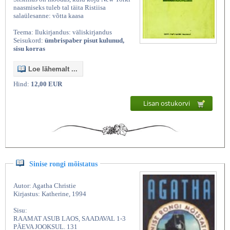
naasmiseks tuleb tal täita Ristiisa
salaülesanne: võtta kaasa
Teema: Ilukirjandus: väliskirjandus
Seisukord:
ümbrispaber pisut kulunud,
sisu korras
Loe lähemalt ...
Hind:
12,00 EUR
Lisan ostukorvi
Sinise rongi mõistatus
Autor: Agatha Christie
Kirjastus: Katherine, 1994
Sisu:
RAAMAT ASUB LAOS, SAADAVAL 1-3
PÄEVA JOOKSUL. 131