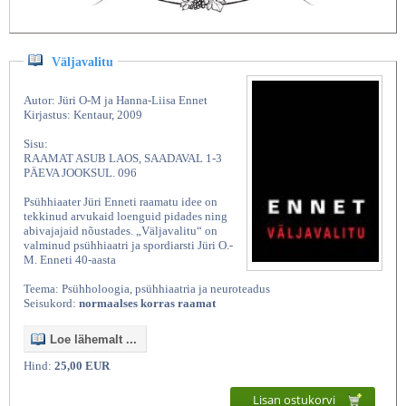
Väljavalitu
Autor: Jüri O-M ja Hanna-Liisa Ennet
Kirjastus: Kentaur, 2009
Sisu:
RAAMAT ASUB LAOS, SAADAVAL 1-3
PÄEVA JOOKSUL. 096
Psühhiaater Jüri Enneti raamatu idee on
tekkinud arvukaid loenguid pidades ning
abivajajaid nõustades. „Väljavalitu“ on
valminud psühhiaatri ja spordiarsti Jüri O.-
M. Enneti 40-aasta
Teema: Psühholoogia, psühhiaatria ja neuroteadus
Seisukord:
normaalses korras raamat
Loe lähemalt ...
Hind:
25,00 EUR
Lisan ostukorvi