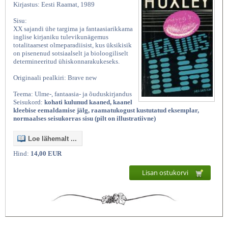
Kirjastus: Eesti Raamat, 1989
Sisu:
XX sajandi ühe targima ja fantaasiarikkama
inglise kirjaniku tulevikunägemus
totalitaarsest olmeparadiisist, kus üksikisik
on pisenenud sotsiaalselt ja bioloogiliselt
determineeritud ühiskonnarakukeseks.
Originaali pealkiri: Brave new
Teema: Ulme-, fantaasia- ja õuduskirjandus
Seisukord:
kohati kulunud kaaned, kaanel
kleebise eemaldamise jälg, raamatukogust kustutatud eksemplar,
normaalses seisukorras sisu (pilt on illustratiivne)
Loe lähemalt ...
Hind:
14,00 EUR
Lisan ostukorvi