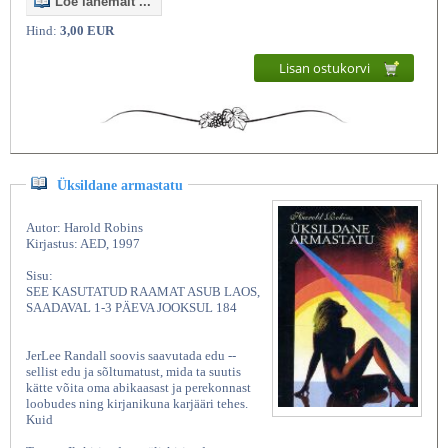
Loe lähemalt ...
Hind:
3,00 EUR
Lisan ostukorvi
Üksildane armastatu
Autor: Harold Robins
Kirjastus: AED, 1997
Sisu:
SEE KASUTATUD RAAMAT ASUB LAOS,
SAADAVAL 1-3 PÄEVA JOOKSUL 184
JerLee Randall soovis saavutada edu --
sellist edu ja sõltumatust, mida ta suutis
kätte võita oma abikaasast ja perekonnast
loobudes ning kirjanikuna karjääri tehes.
Kuid