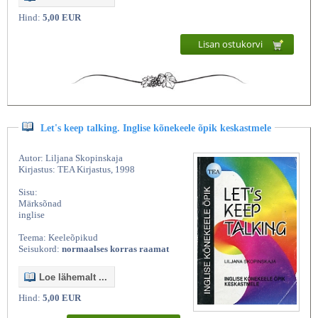
Hind:
5,00 EUR
Lisan ostukorvi
Let's keep talking. Inglise kõnekeele õpik keskastmele
Autor: Liljana Skopinskaja
Kirjastus: TEA Kirjastus, 1998
Sisu:
Märksõnad
inglise
Teema: Keeleõpikud
Seisukord:
normaalses korras raamat
Loe lähemalt ...
Hind:
5,00 EUR