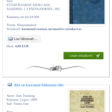
Sisu:
#T316# RAAMAT ASUB LAOS,
SAADAVAL 1-3 PÄEVA JOOKSUL. 082
Raamatus on üle 64 000
Teema: Sõnaraamatud
Seisukord:
kasutatud raamat, normaalses seisukorras
Loe lähemalt ...
Hind:
4,00 EUR
Lisan ostukorvi
Rist on kasvanud kõiksusest läbi
Autor: Jaan Tooming
Kirjastus: Logos, 1990
Sari: Vaimu vara
Sisu: