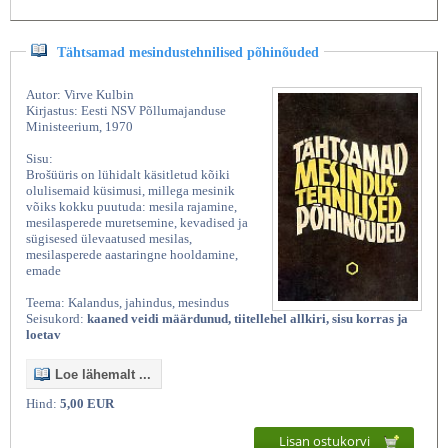
Tähtsamad mesindustehnilised põhinõuded
Autor: Virve Kulbin
Kirjastus: Eesti NSV Põllumajanduse
Ministeerium, 1970
Sisu:
Brošüüris on lühidalt käsitletud kõiki
olulisemaid küsimusi, millega mesinik
võiks kokku puutuda: mesila rajamine,
mesilasperede muretsemine, kevadised ja
sügisesed ülevaatused mesilas,
mesilasperede aastaringne hooldamine,
emade
Teema: Kalandus, jahindus, mesindus
Seisukord:
kaaned veidi määrdunud, tiitellehel allkiri, sisu korras ja
loetav
Loe lähemalt ...
Hind:
5,00 EUR
Lisan ostukorvi