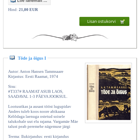
Loe lähemalt ...
Hind:
21,00 EUR
Lisan ostukorvi
Tõde ja õigus I
Autor: Anton Hansen Tammsaare
Kirjastus: Eesti Raamat, 1974
Sisu:
#T337# RAAMAT ASUB LAOS,
SAADAVAL 1-3 PÄEVA JOOKSUL.
Lootusrikas ja ausast tööst lugupidav
Andres tuleb koos noore abikaasa
Krõõdaga laenuga ostetud soisele
talukohale uut elu rajama. Vargamäe Mäe
talust peab peremehe nägemuse järgi
Teema: Ilukirjandus: eesti kirjandus