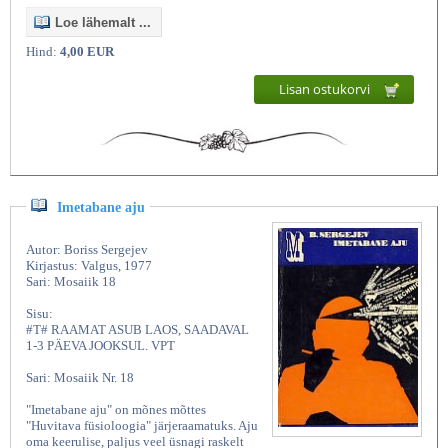
Loe lähemalt ...
Hind:
4,00 EUR
Lisan ostukorvi
Imetabane aju
Autor: Boriss Sergejev
Kirjastus: Valgus, 1977
Sari: Mosaiik 18
Sisu:
#T# RAAMAT ASUB LAOS, SAADAVAL
1-3 PÄEVA JOOKSUL. VPT
Sari: Mosaiik Nr. 18
"Imetabane aju" on mõnes mõttes
"Huvitava füsioloogia" järjeraamatuks. Aju
oma keerulise, paljus veel üsnagi raskelt