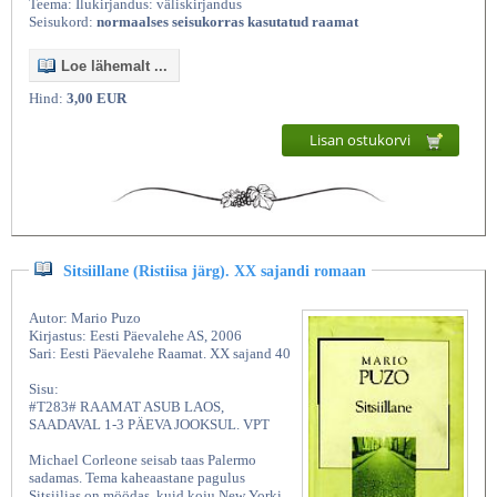
Teema: Ilukirjandus: väliskirjandus
Seisukord:
normaalses seisukorras kasutatud raamat
Loe lähemalt ...
Hind:
3,00 EUR
Lisan ostukorvi
Sitsiillane (Ristiisa järg). XX sajandi romaan
Autor: Mario Puzo
Kirjastus: Eesti Päevalehe AS, 2006
Sari: Eesti Päevalehe Raamat. XX sajand 40
Sisu:
#T283# RAAMAT ASUB LAOS,
SAADAVAL 1-3 PÄEVA JOOKSUL. VPT
Michael Corleone seisab taas Palermo
sadamas. Tema kaheaastane pagulus
Sitsiilias on möödas, kuid koju New Yorki