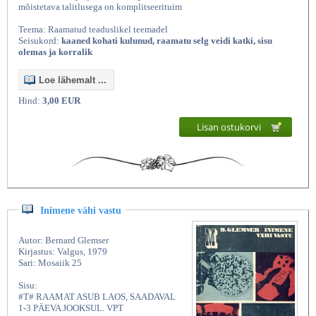
mõistetava talitlusega on komplitseerituim
Teema: Raamatud teaduslikel teemadel
Seisukord:
kaaned kohati kulunud, raamatu selg veidi katki, sisu
olemas ja korralik
Loe lähemalt ...
Hind:
3,00 EUR
Lisan ostukorvi
Inimene vähi vastu
Autor: Bernard Glemser
Kirjastus: Valgus, 1979
Sari: Mosaiik 25
Sisu:
#T# RAAMAT ASUB LAOS, SAADAVAL
1-3 PÄEVA JOOKSUL. VPT