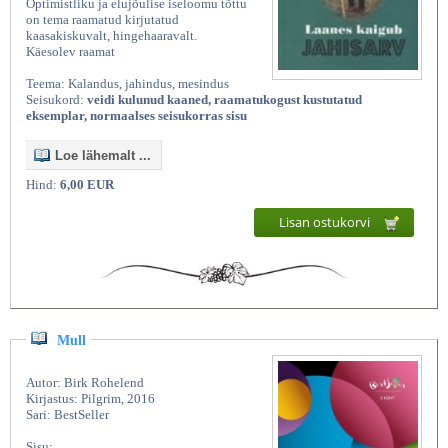
Optimistliku ja elujõulise iseloomu tõttu
on tema raamatud kirjutatud
kaasakiskuvalt, hingehaaravalt.
Käesolev raamat
Teema: Kalandus, jahindus, mesindus
Seisukord:
veidi kulunud kaaned, raamatukogust kustutatud
eksemplar, normaalses seisukorras sisu
Loe lähemalt ...
Hind:
6,00 EUR
Kasutatud raamatud | Vanaraamatee
Lisan ostukorvi
Mull
Autor: Birk Rohelend
Kirjastus: Pilgrim, 2016
Sari: BestSeller
Sisu: