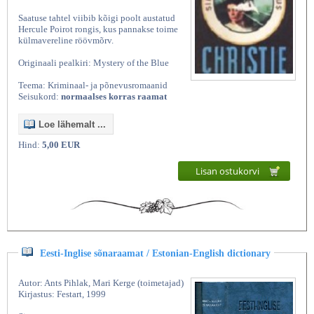
Saatuse tahtel viibib kõigi poolt austatud
Hercule Poirot rongis, kus pannakse toime
külmavereline röövmõrv.
Originaali pealkiri: Mystery of the Blue
Teema: Kriminaal- ja põnevusromaanid
Seisukord:
normaalses korras raamat
Loe lähemalt ...
Hind:
5,00 EUR
Lisan ostukorvi
Eesti-Inglise sõnaraamat / Estonian-English dictionary
Autor: Ants Pihlak, Mari Kerge (toimetajad)
Kirjastus: Festart, 1999