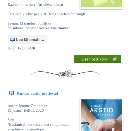
Raamat on sarjast: Äripäeva raamat
Originaalkeelne pealkiri: Tough tactics for tough
Teema: Majandus, poliitika
Seisukord:
normaalses korras raamat
Loe lähemalt ...
Hind:
12,00 EUR
Lisan ostukorvi
Kuidas arstid mõtlevad
Autor: Jerome Groopman
Kirjastus: Helios, 2020
Sisu:
"Keskmiselt katkestab arst sümptomeid
kirjeldava patsiendi jutu