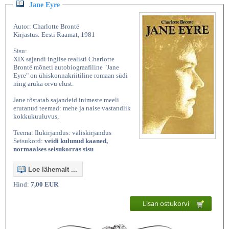
Jane Eyre
Autor: Charlotte Brontë
Kirjastus: Eesti Raamat, 1981
Sisu:
XIX sajandi inglise realisti Charlotte
Brontë mõneti autobiograafiline "Jane
Eyre" on ühiskonnakriitiline romaan südi
ning aruka orvu elust.
Jane tõstatab sajandeid inimeste meeli
erutanud teemad: mehe ja naise vastandlik
kokkukuuluvus,
Teema: Ilukirjandus: väliskirjandus
Seisukord:
veidi kulunud kaaned,
normaalses seisukorras sisu
Loe lähemalt ...
Hind:
7,00 EUR
Lisan ostukorvi