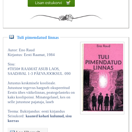
Lisan ostukorvi
Tuli pimendatud linnas
Autor: Eno Raud
Kirjastus: Eesti Raamat, 1984
Sisu:
#T050# RAAMAT ASUB LAOS,
SAADAVAL 1-3 PÄEVA JOOKSUL. 090
Jutustus keskmisele koolieale.
Jutustuse tegevus hargneb okupeeritud
Eestis ühes väikelinnas, peategelasteks on
kaks koolipoissi. Minategelasel, kes on
selle jutustuse pajataja, laseb
Teema: Ilukirjandus: eesti kirjandus
Seisukord:
kaaned kohati kulunud, sisu
korras