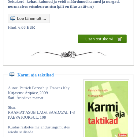
Seisukord:
kohati kulunud ja veidi määrdunud kaaned ja nurgad,
normaalses seisukorras sisu (pilt on illustratiivne)
Loe lähemalt ...
Hind:
6,00 EUR
Lisan ostukorvi
Karmi aja taktikad
Autor: Patrick Forsyth ja Frances Kay
Kirjastus: Äripäev, 2009
Sari: Äripäeva raamat
Sisu:
RAAMAT ASUB LAOS, SAADAVAL 1-3
PÄEVA JOOKSUL. 109
Kuidas rasketes majandustingimustes
äriedu säilitada