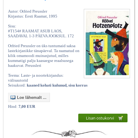
Autor: Otfried Preussler
Kirjastus: Eesti Raamat, 1995
Sisu:
#T154# RAAMAT ASUB LAOS,
SAADAVAL 1-3 PÄEVA JOOKSUL. 172
Otfried Preussler on üks tuntumaid saksa
lastekirjanikke tänapäeval. Ta raamatud on
kõik omamoodi muinasjutud, milles
kummatigi palju kaasaegse reaalsusega
haakuvat. Preussleri
Teema: Laste- ja noortekirjandus:
välisautorid
Seisukord:
kaaned kohati kulunud, sisu korras
Loe lähemalt ...
Hind:
7,00 EUR
Lisan ostukorvi