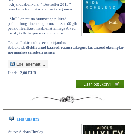
"Kirjanduskonkursi ""Bestseller 2015""
teise koha töö ilukirjanduse kategoorias
„Mull” on musta huumoriga pikitud
psühholoogiline arenguromaan. See räägib
pensionieelikust maaklerist nimega Arved
Tuisk, kelle harjumuspärane elu saab
Teema: Ilukirjandus: eesti kirjandus
Seisukord:
ülekiletatud kaaned, raamatukogust kustutatud eksemplar,
normaalses seisukorras sisu
Loe lähemalt ...
Hind:
12,00 EUR
Lisan ostukorvi
Hea uus ilm
Autor: Aldous Huxley