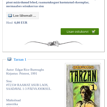
pisut määrdunud lehed, raamatukogust kustutatud eksemplar,
normaalses seisukorras sisu
Loe lähemalt ...
Hind:
6,00 EUR
Lisan ostukorvi
Tarzan 1
Autor: Edgar Rice Burroughs
Kirjastus: Printest, 1991
Sisu:
#T233# RAAMAT ASUB LAOS,
SAADAVAL 1-3 PÄEVA JOOKSUL.
Märksõnad
ameerika