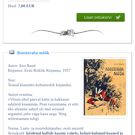
Hind:
7,00 EUR
Lisan ostukorvi
Roostevaba mõõk
Autor: Eno Raud
Kirjastus: Eesti Riiklik Kirjastus, 1957
Sisu:
Teatud klassides kohustuslik kirjandus.
Autori eessõna:
«Võtsin ühel päeval kätte ja hakkasin
sahtleid kraamima. Pean tunnistama, et eriti
üks alumine sahtel oli mul seisnud
segamini juba väga kaua aega. Ning
sellestsamast tuligi
Teema: Laste- ja noortekirjandus: eesti autorid
Seisukord:
köidetud hallide kaante vahele, kohati kulunud kaaned ja