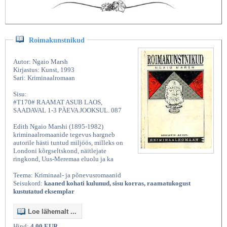
Roimakunstnikud
Autor: Ngaio Marsh
Kirjastus: Kunst, 1993
Sari: Kriminaalromaan
Sisu:
#T170# RAAMAT ASUB LAOS,
SAADAVAL 1-3 PÄEVA JOOKSUL. 087
Edith Ngaio Marshi (1895-1982)
kriminaalromaanide tegevus hargneb
autorile hästi tuntud miljöös, milleks on
Londoni kõrgseltskond, näitlejate
ringkond, Uus-Meremaa eluolu ja ka
Teema: Kriminaal- ja põnevusromaanid
Seisukord:
kaaned kohati kulunud, sisu korras, raamatukogust
kustutatud eksemplar
Loe lähemalt ...
Hind:
4,00 EUR