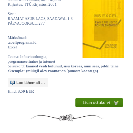
Kirjastus: TTÜ Kirjastus, 2001
Sisu:
RAAMAT ASUB LAOS, SAADAVAL 1-3
PÄEVA JOOKSUL. 277
Märksõnad:
tabeliprogrammid
Excel
Teema: Infotehnoloogia,
programmeerimine ja internet
Seisukord:
kaaned veidi kulunud, sisu korras, nimi sees, pildil teine
eksemplar (müügil olev raamat on ´punaste kaantega)
Loe lähemalt ...
Hind:
3,50 EUR
Lisan ostukorvi