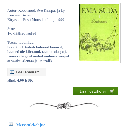
Autor: Koostanud: Ave Kumpas ja Ly
Kuresoo-Bremraud
Kirjastus: Eesti Muusikaühing, 1990
Sisu:
1-3-häälsed laulud
Teema: Laulikud
Seisukord:
kohati kulunud kaaned,
kaaned üle kiletatud, raamatukogu ja
raamatukogust mahakandmise tempel
sees, sisu olemas ja korralik
Loe lähemalt ...
Hind:
4,00 EUR
Lisan ostukorvi
Metsatulekahjud