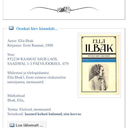
Otsekui hirv kisendab...
Autor: Ella Ilbak
Kirjastus: Eesti Raamat, 1990
Sisu:
#T223# RAAMAT ASUB LAOS,
SAADAVAL 1-3 PÄEVA JOOKSUL. 079
Mälestusi ja tõekspidamisi.
Ella Ilbak'i, Eesti esimese elukutselise
tantsijanna, memuaarid.
Märksõnad
Ilbak, Ella,
Teema: Elulood, memuaarid
Seisukord:
kaaned kohati kulunud, sisu korras
Loe lähemalt ...