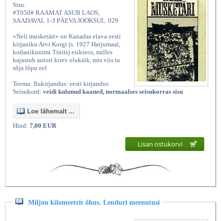
Sisu:
#T050# RAAMAT ASUB LAOS,
SAADAVAL 1-3 PÄEVA JOOKSUL. 029
«Neli musketäri» on Kanadas elava eesti
kirjaniku Arvi Korgi (s. 1927 Harjumaal,
kodanikunimi Tinits) esikteos, milles
kajastub autori kirev elukäik, mis viis ta
sõja lõpu eel
Teema: Ilukirjandus: eesti kirjandus
Seisukord:
veidi kulunud kaaned, normaalses seisukorras sisu
Loe lähemalt ...
Hind:
7,00 EUR
Lisan ostukorvi
Miljon kilomeetrit õhus. Lenduri meenutusi