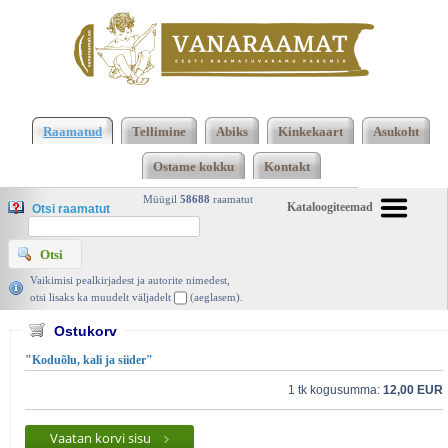
2473 2474 Kokku 123661 raamatut lisamise
järjekorras, 2474 leheküljel
Kasutatud raamatud |
Raamatud
Tellimine
Abiks
Kinkekaart
Asukoht
Vanaraamat. ee raamatupood
Ostame kokku
Kontakt
Müügil
58688
raamatut
Kataloogiteemad
Otsi raamatut
Vaikimisi pealkirjadest ja autorite nimedest,
otsi lisaks ka muudelt väljadelt
(aeglasem).
Ostukorv
"Koduõlu, kali ja siider"
1 tk kogusumma:
12,00 EUR
Vaatan korvi sisu