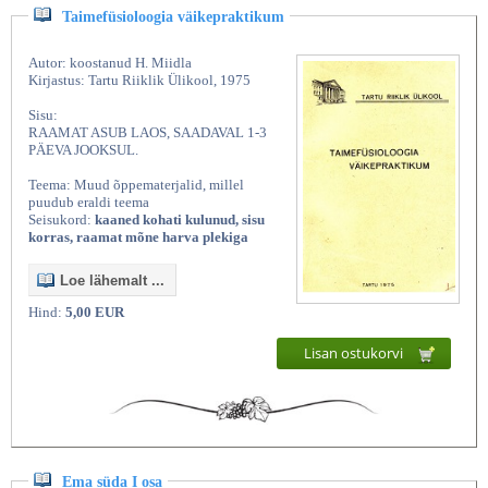
Taimefüsioloogia väikepraktikum
Autor: koostanud H. Miidla
Kirjastus: Tartu Riiklik Ülikool, 1975
Sisu:
RAAMAT ASUB LAOS, SAADAVAL 1-3
PÄEVA JOOKSUL.
Teema: Muud õppematerjalid, millel
puudub eraldi teema
Seisukord:
kaaned kohati kulunud, sisu
korras, raamat mõne harva plekiga
Loe lähemalt ...
Hind:
5,00 EUR
Lisan ostukorvi
Ema süda I osa