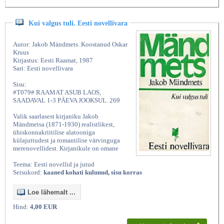
Kui valgus tuli. Eesti novellivara
Autor: Jakob Mändmets. Koostanud Oskar
Kruus
Kirjastus: Eesti Raamat, 1987
Sari: Eesti novellivara
Sisu:
#T079# RAAMAT ASUB LAOS,
SAADAVAL 1-3 PÄEVA JOOKSUL. 269
Valik saarlasest kirjaniku Jakob
Mändmetsa (1871-1930) realistlikest,
ühiskonnakriitilise alatooniga
külajuttudest ja romantilise värvinguga
merenovellidest. Kirjanikule on omane
Teema: Eesti novellid ja jutud
Seisukord:
kaaned kohati kulunud, sisu korras
Loe lähemalt ...
Hind:
4,00 EUR