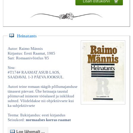
Lisan ostukorvi
Heinatants
Autor: Raimo Männis
Kirjastus: Eesti Raamat, 1985
Sari: Romaanivõistlus '85
Sisu:
#T174# RAAMAT ASUB LAOS,
SAADAVAL 1-3 PÄEVA JOOKSUL.
Autori teine romaan räägib põllumajanduse
tänasest päevast. Ühe heinaaja taustal
põimuvad inimeste tööalased ja isiklikud
suhted. Võideldakse nii objektiivsete kui
ka subjektiivsete
Teema: Ilukirjandus: eesti kirjandus
Seisukord:
normaalses korras raamat
Loe lähemalt ...