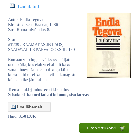
Laulatatud
Autor: Endla Tegova
Kirjastus: Eesti Raamat, 1986
Sari: Romaanivõistlus '85
Sisu:
#T239# RAAMAT ASUB LAOS,
SAADAVAL 1-3 PÄEVA JOOKSUL. 139
Romaan viib lugeja väiksesse hüljatud
rannakülla, kus elab veel ainult kaks
vanainimest. Nende hool kogu küla
korrashoidmisel kannab vilja: kunagiste
külaelanike järeltulijad
Teema: Ilukirjandus: eesti kirjandus
Seisukord:
kaaned kohati kulunud, sisu korras
Loe lähemalt ...
Hind:
3,50 EUR
Lisan ostukorvi