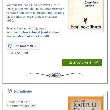
Valimik sisaldab Leida Kibuvitsa (1907-
1976) jutuparemikku, mida iseloomustavad
värvikad karakterid ja olustikukujutus ning
ladus sõnastus; tegevusajaks enamasti
1930.
Teema: Eesti novellid ja jutud
Seisukord:
pisut kulunud ja määrdunud
kaaned, sisu olemas ja korralik
Loe lähemalt ...
Hind:
4,50 EUR
Lisan ostukorvi
Kartulitoite
Autor: Linda Petti
Kirjastus: Valgus, 1989