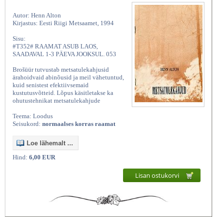
Autor: Henn Alton
Kirjastus: Eesti Riigi Metsaamet, 1994
Sisu:
#T352# RAAMAT ASUB LAOS,
SAADAVAL 1-3 PÄEVA JOOKSUL. 053
Brošüür tutvustab metsatulekahjusid
ärahoidvaid abinõusid ja meil vähetuntud,
kuid senistest efektiivsemaid
kustutusvõtteid. Lõpus käsitletakse ka
ohutustehnikat metsatulekahjude
Teema: Loodus
Seisukord:
normaalses korras raamat
Loe lähemalt ...
Hind:
6,00 EUR
Lisan ostukorvi