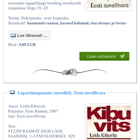
sotsiaalse tagapõhjaga looming moodustab
omapärase lõigu 19.-20.
Teema: Ilukirjandus: eesti kirjandus
Seisukord:
kasutatud raamat, kaaned kulunud, sisu olemas ja loetav
Loe lähemalt ...
Hind:
4,00 EUR
Lisan ostukorvi
Lepatriinupunane (novellid). Eesti novellivara
Autor: Leida Kibuvits
Kirjastus: Eesti Raamat, 1987
Sari: Eesti novellivara
Sisu:
#T229# RAAMAT ASUB LAOS,
SAADAVAL 1-3 PÄEVA JOOKSUL. 029