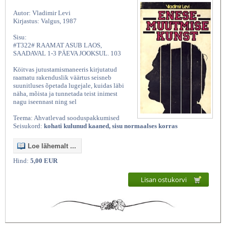
Autor: Vladimir Levi
Kirjastus: Valgus, 1987
Sisu:
#T322# RAAMAT ASUB LAOS,
SAADAVAL 1-3 PÄEVA JOOKSUL. 103
Köitvas jutustamismaneeris kirjutatud
raamatu rakenduslik väärtus seisneb
suunitluses õpetada lugejale, kuidas läbi
näha, mõista ja tunnetada teist inimest
nagu iseennast ning sel
Teema: Ahvatlevad sooduspakkumised
Seisukord:
kohati kulunud kaaned, sisu normaalses korras
Loe lähemalt ...
Hind:
5,00 EUR
Lisan ostukorvi