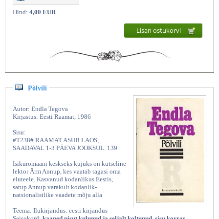
Hind:
4,00 EUR
Lisan ostukorvi
Põlvili
Autor: Endla Tegova
Kirjastus: Eesti Raamat, 1986
Sisu:
#T238# RAAMAT ASUB LAOS,
SAADAVAL 1-3 PÄEVA JOOKSUL. 139
Isikuromaani keskseks kujuks on kutseline
lektor Ärm Annup, kes vaatab tagasi oma
eluteele. Kasvanud kodanlikus Eestis,
satup Annup varakult kodanlik-
natsionalistlike vaadete mõju alla
Teema: Ilukirjandus: eesti kirjandus
Seisukord:
kaaned pisut kulunud ja seljalt koltunud, sisu korras