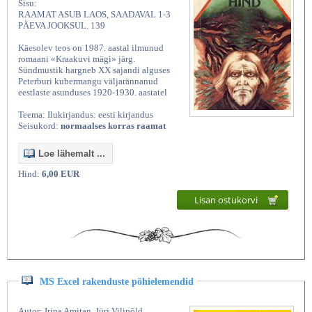
Sisu:
RAAMAT ASUB LAOS, SAADAVAL 1-3
PÄEVA JOOKSUL. 139
Käesolev teos on 1987. aastal ilmunud
romaani «Kraakuvi mägi» järg.
Sündmustik hargneb XX sajandi alguses
Peterburi kubermangu väljarännanud
eestlaste asunduses 1920-1930. aastatel
Teema: Ilukirjandus: eesti kirjandus
Seisukord:
normaalses korras raamat
Loe lähemalt ...
Hind:
6,00 EUR
Lisan ostukorvi
MS Excel rakenduste põhielemendid
Autor: Irina Amitan, Jüri Vilipõld