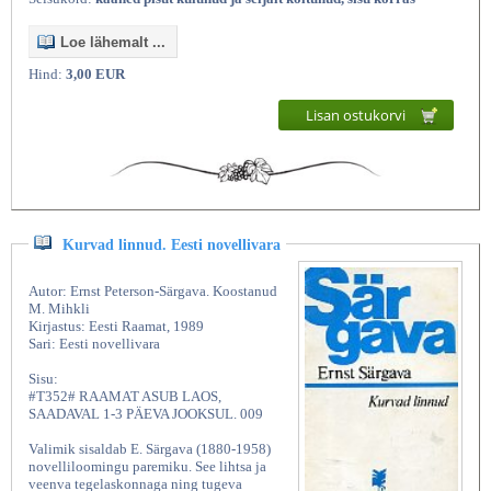
Loe lähemalt ...
Hind:
3,00 EUR
Lisan ostukorvi
Kurvad linnud. Eesti novellivara
Autor: Ernst Peterson-Särgava. Koostanud
M. Mihkli
Kirjastus: Eesti Raamat, 1989
Sari: Eesti novellivara
Sisu:
#T352# RAAMAT ASUB LAOS,
SAADAVAL 1-3 PÄEVA JOOKSUL. 009
Valimik sisaldab E. Särgava (1880-1958)
novelliloomingu paremiku. See lihtsa ja
veenva tegelaskonnaga ning tugeva