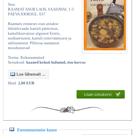
Sisu:
RAAMAT ASUB LAOS, SAADAVAL 1-3
PÄEVA JOOKSUL. 037
Raamatu esimeses osas antakse
lühiülevaade kartuli päritolust,
kartulikasvatuse algusest Eestis,
sordiaretusest, kartuli toiteväärtusest ja
säilitamisest. Põhiosa raamatust
moodustavad
Teema: Kokaraamatud
Seisukord:
kaaned kohati kulunud, sisu korras
Loe lähemalt ...
Hind:
2,00 EUR
Lisan ostukorvi
Enesemuutmise kunst