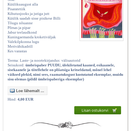
Küülikuaugust alla
Pisaratetiik
Kihutusjooks ja jutiga jutt
Küülik saadab sisse pisikese Billi
Tõugu nõuanne
Põrsas ja pipar
Jabur teelaudkond
Kuningaemanda kroketiväljak
Valekilpkonna lugu
Merivähikadrill
Kes varastas
Teema: Laste- ja noortekirjandus: välisautorid
Seisukord:
ümbrispaber PUUDU, ülekiletatud kaaned, esikaanele,
sisekaanele ja tiitellehele on pliiatsiga kritseldatud, mõnel lehel
väiksed plekid, nimi sees, raamatukogust kustutatud eksemplar, muidu
sisu olemas (pildil ümbrispaberiga eksemplar)
Loe lähemalt ...
Hind:
4,00 EUR
Lisan ostukorvi