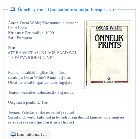
Õnnelik prints. Granaatõuntest maja. Europeia sari
Autor: Oscar Wilde; Koostanud ja eessõna:
Lauri Leesi
Kirjastus: Perioodika, 1990
Sari: Europeia
Sisu:
#T# RAAMAT ASUB LAOS, SAADAVAL
1-3 PÄEVA JOOKSUL. VPT
Raamat sisaldab inglise kirjanduse
suurkuju Oscar Wilde'i 9 muinasjuttu.
Oivaline lektüür igas vanuses lugejale.
Teatud klassides kohustuslik kirjandus.
Originaali pealkiri: The
Teema: Väliskirjanike novellid ja jutud
Seisukord:
veidi kulunud ja kohati määrdunud kaaned, normaalses
seisukorras sisu (pilt on illustratiivne)
Loe lähemalt ...