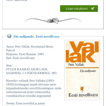
Lisan ostukorvi
Elu nullpunkt. Eesti novellivara
Autor: Peet Vallak. Koostanud Heino
Puhvel
Kirjastus: Eesti Raamat, 1985
Sari: Eesti novellivara
Sisu:
#T152# RAAMAT ASUB LAOS,
SAADAVAL 1-3 PÄEVA JOOKSUL. 065
Käesolev valimik Peet Vallaku (1893-
1959) loomingust annab ülevaate meie
kirjandusklassiku novelliloomingust, mida
iseloomustavad peale virtuoosliku
vormikäsitluse teisedki aegumatud
Teema: Eesti novellid ja jutud