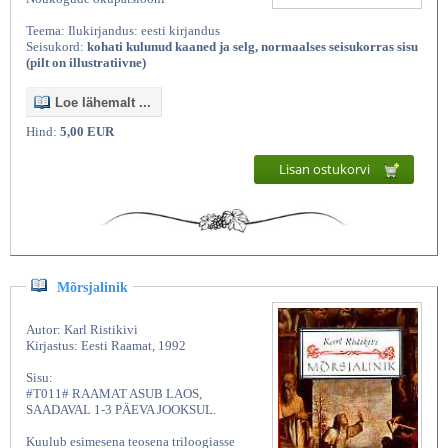
Teema: Ilukirjandus: eesti kirjandus
Seisukord:
kohati kulunud kaaned ja selg, normaalses seisukorras sisu
(pilt on illustratiivne)
Loe lähemalt ...
Hind:
5,00 EUR
Lisan ostukorvi
Mõrsjalinik
Autor: Karl Ristikivi
Kirjastus: Eesti Raamat, 1992
Sisu:
#T011# RAAMAT ASUB LAOS,
SAADAVAL 1-3 PÄEVA JOOKSUL.
Kuulub esimesena teosena triloogiasse