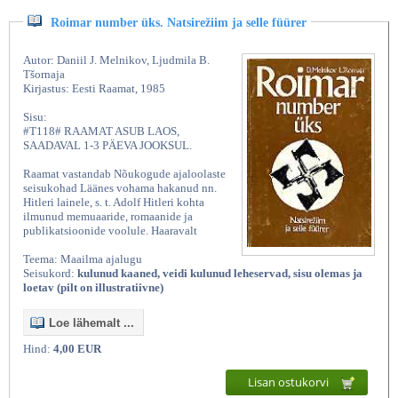
Roimar number üks. Natsirežiim ja selle füürer
Autor: Daniil J. Melnikov, Ljudmila B.
Tšornaja
Kirjastus: Eesti Raamat, 1985
Sisu:
#T118# RAAMAT ASUB LAOS,
SAADAVAL 1-3 PÄEVA JOOKSUL.
Raamat vastandab Nõukogude ajaloolaste
seisukohad Läänes vohama hakanud nn.
Hitleri lainele, s. t. Adolf Hitleri kohta
ilmunud memuaaride, romaanide ja
publikatsioonide voolule. Haaravalt
Teema: Maailma ajalugu
Seisukord:
kulunud kaaned, veidi kulunud leheservad, sisu olemas ja
loetav (pilt on illustratiivne)
Loe lähemalt ...
Hind:
4,00 EUR
Lisan ostukorvi