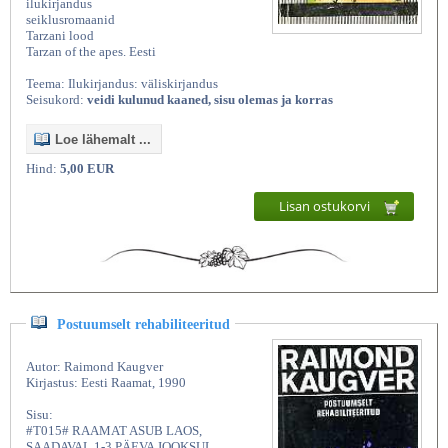
ilukirjandus
seiklusromaanid
Tarzani lood
Tarzan of the apes. Eesti
Teema: Ilukirjandus: väliskirjandus
Seisukord:
veidi kulunud kaaned, sisu olemas ja korras
Loe lähemalt ...
Hind:
5,00 EUR
Lisan ostukorvi
Postuumselt rehabiliteeritud
Autor: Raimond Kaugver
Kirjastus: Eesti Raamat, 1990
Sisu:
#T015# RAAMAT ASUB LAOS,
SAADAVAL 1-3 PÄEVA JOOKSUL.