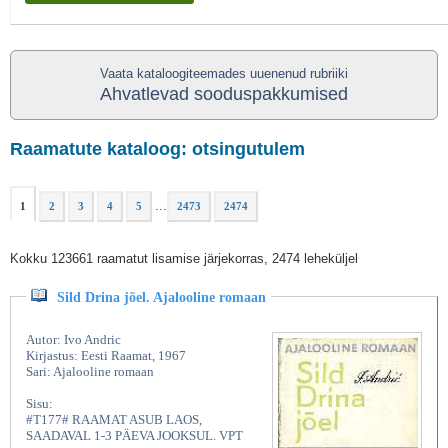
Vaata kataloogiteemades uuenenud rubriiki
Ahvatlevad sooduspakkumised
Raamatute kataloog: otsingutulem
...
1
2
3
4
5
2473
2474
Kokku 123661 raamatut lisamise järjekorras, 2474 leheküljel
Sild Drina jõel. Ajalooline romaan
Autor: Ivo Andric
Kirjastus: Eesti Raamat, 1967
Sari: Ajalooline romaan
Sisu:
#T177# RAAMAT ASUB LAOS,
SAADAVAL 1-3 PÄEVA JOOKSUL. VPT