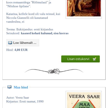
koos romaanidega "Rõõmulaul" ja
"Nõiduse õpilane".
Katarina, kellele kord oli valu teinud, kui
Niccola Giannelli oli kasutanud
vandesõnu, ei
Teema: Ilukirjandus: eesti kirjandus
Seisukord:
kaaned kohati kulunud, sisu korras
Loe lähemalt ...
Hind:
4,00 EUR
Lisan ostukorvi
Maa hind
Autor: Veera Saar
Kirjastus: Eesti raamat, 1990