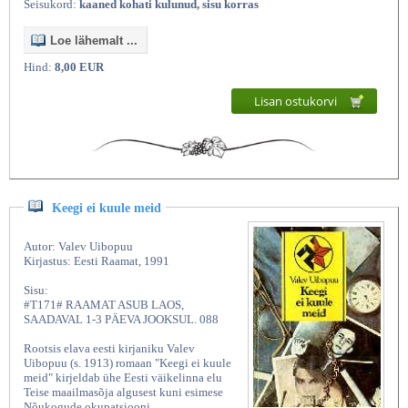
Seisukord:
kaaned kohati kulunud, sisu korras
Loe lähemalt ...
Hind:
8,00 EUR
Lisan ostukorvi
Keegi ei kuule meid
Autor: Valev Uibopuu
Kirjastus: Eesti Raamat, 1991
Sisu:
#T171# RAAMAT ASUB LAOS,
SAADAVAL 1-3 PÄEVA JOOKSUL. 088
Rootsis elava eesti kirjaniku Valev
Uibopuu (s. 1913) romaan "Keegi ei kuule
meid" kirjeldab ühe Eesti väikelinna elu
Teise maailmasõja algusest kuni esimese
Nõukogude okupatsiooni