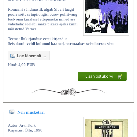
Romaani sündmustik algab Siberi laagri
poole sõitvas tapirongis. Surev poliitvang
teeb oma kaaslasel ettepaneku nimed ära
vahetada: seeläbi saaks pikaks ajaks kinni
mõistetud Verner
Teema: Ilukirjandus: eesti kirjandus
Seisukord:
veidi kulunud kaaned, normaalses seisukorras sisu
Loe lähemalt ...
Hind:
4,00 EUR
Lisan ostukorvi
Neli musketäri
Autor: Arvi Kork
Kirjastus: Õllu, 1990