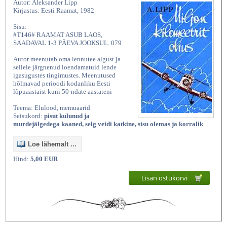
Autor: Aleksander Lipp
Kirjastus: Eesti Raamat, 1982
Sisu:
#T146# RAAMAT ASUB LAOS,
SAADAVAL 1-3 PÄEVA JOOKSUL. 079
Autor meenutab oma lennutee algust ja
sellele järgnenud loendamatuid lende
igasugustes tingimustes. Meenutused
hõlmavad perioodi kodanliku Eesti
lõpuaastaist kuni 50-ndate aastateni
Teema: Elulood, memuaarid
Seisukord:
pisut kulunud ja
murdejälgedega kaaned, selg veidi katkine, sisu olemas ja korralik
Loe lähemalt ...
Hind:
5,00 EUR
Lisan ostukorvi