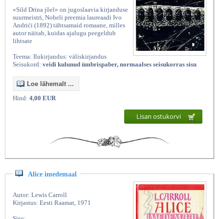
«Sild Drina jõel» on jugoslaavia kirjanduse
suurmeistri, Nobeli preemia laureaadi Ivo
Andrići (1892) tähtsamaid romaane, milles
autor näitab, kuidas ajalugu peegeldub
lihtsate
Teema: Ilukirjandus: väliskirjandus
Seisukord:
veidi kulunud ümbrispaber, normaalses seisukorras sisu
Loe lähemalt ...
Hind:
4,00 EUR
Kasutatud raamatud | Vanaraamatee
Lisan ostukorvi
Alice imedemaal
Autor: Lewis Carroll
Kirjastus: Eesti Raamat, 1971
Sisu: