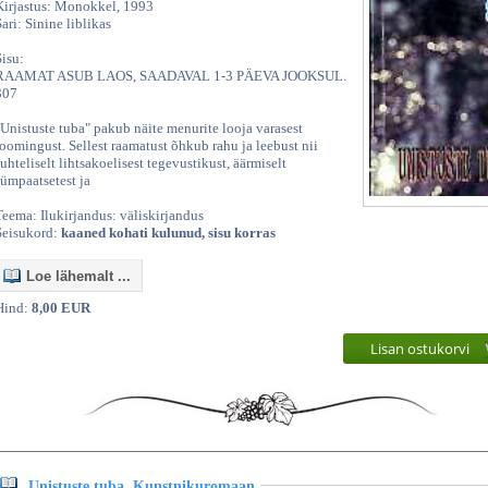
Kirjastus: Monokkel, 1993
Sari: Sinine liblikas
Sisu:
RAAMAT ASUB LAOS, SAADAVAL 1-3 PÄEVA JOOKSUL.
307
"Unistuste tuba" pakub näite menurite looja varasest
loomingust. Sellest raamatust õhkub rahu ja leebust nii
suhteliselt lihtsakoelisest tegevustikust, äärmiselt
sümpaatsetest ja
Teema: Ilukirjandus: väliskirjandus
Seisukord:
kaaned kohati kulunud, sisu korras
Loe lähemalt ...
Hind:
8,00 EUR
Lisan ostukorvi
Unistuste tuba. Kunstnikuromaan