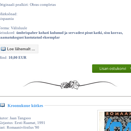
Originaali pealkiri: Obras completas
Märksõnad:
hispaania
Teema: Välisluule
Seisukord:
ümbrispaber kohati kulunud ja servadest pisut katki, sisu korras,
raamatukogust kustutatud eksemplar
Loe lähemalt ...
Hind:
10,00 EUR
Lisan ostukorvi
Kroonukuue kütkes
Autor: Jaan Tangsoo
Kirjastus: Eesti Raamat, 1991
Sari: Romaanivõistlus '90