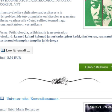
#T# RAAMAT ASUB LAOS, SAADAVAL 1-3 PÄEVA
JOOKSUL. VPT
Inimestevahelise suhtlemise seaduspärasuste ja
püsiprobleemide tutvustamiseks on käesolevas raamatus
lähema vaatluse alla võetud sellised teemad nagu
kommunikatsioon, vastastikune
Teema: Psühholoogia, psühhiaatria ja neuroteadus
Seisukord:
kaaned kohati kulunud ja nurkadest pisut katki, sisu korras, raamatu
kustutatud eksemplar templite ja kirjetega
Loe lähemalt ...
Hind:
5,50 EUR
Lisan ostukorvi
Unistuste tuba. Kunstnikuromaan
Autor: Erich Maria Remarque