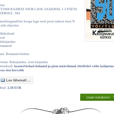
Sisu:
#T106# RAAMAT ASUB LAOS, SAADAVAL 1-3 PÄEVA
JOOKSUL. 304
Autobiograafilise koega lugu eesti poisi raskest elust N.
Liidu sõjaväes.
Märksõnad
esti
ilukirjandus
romaanid
Sari: Romaanivõistlus
Teema: Ilukirjandus: eesti kirjandus
Seisukord:
kaaned kohati kulunud ja pisut määrdunud, tiitellehel väike kahjustu
osas sisu korralik
Loe lähemalt ...
Hind:
2,50 EUR
Lisan ostukorvi