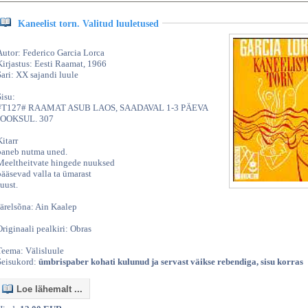
Kaneelist torn. Valitud luuletused
Autor: Federico Garcia Lorca
Kirjastus: Eesti Raamat, 1966
Sari: XX sajandi luule
Sisu:
#T127# RAAMAT ASUB LAOS, SAADAVAL 1-3 PÄEVA
JOOKSUL. 307
Kitarr
paneb nutma uned.
Meeltheitvate hingede nuuksed
pääsevad valla ta ümarast
suust.
Järelsõna: Ain Kaalep
Originaali pealkiri: Obras
Teema: Välisluule
Seisukord:
ümbrispaber kohati kulunud ja servast väikse rebendiga, sisu korras
Loe lähemalt ...