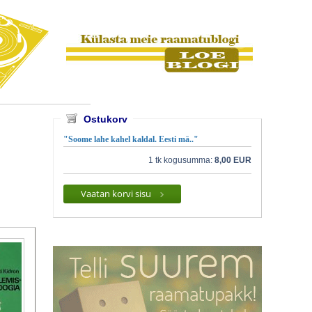
Ostukorv
"Soome lahe kahel kaldal. Eesti mä.."
1 tk kogusumma:
8,00 EUR
Vaatan korvi sisu