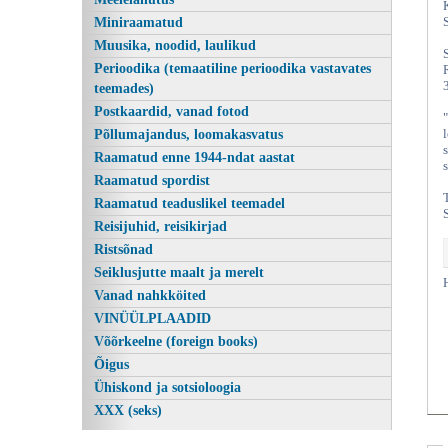
Miniraamatud
Muusika, noodid, laulikud
Perioodika (temaatiline perioodika vastavates
teemades)
Postkaardid, vanad fotod
Põllumajandus, loomakasvatus
Raamatud enne 1944-ndat aastat
Raamatud spordist
Raamatud teaduslikel teemadel
Kasutatud raamatud | Vanaraamatee
Reisijuhid, reisikirjad
Ristsõnad
Seiklusjutte maalt ja merelt
Vanad nahkköited
VINÜÜLPLAADID
Võõrkeelne (foreign books)
Õigus
Ühiskond ja sotsioloogia
XXX (seks)