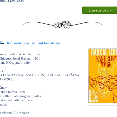
Hind:
12,00 EUR
Lisan ostukorvi
Kaneelist torn. Valitud luuletused
Autor: Federico Garcia Lorca
Kirjastus: Eesti Raamat, 1966
Sari: XX sajandi luule
Sisu:
#T127# RAAMAT ASUB LAOS, SAADAVAL 1-3 PÄEVA
JOOKSUL.
Kitarr
paneb nutma uned.
Meeltheitvate hingede nuuksed
pääsevad valla ta ümarast
suust.
Järelsõna: Ain Kaalep