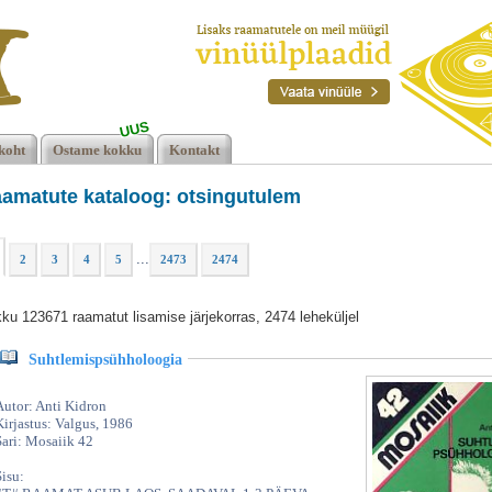
UUS
koht
Ostame kokku
Kontakt
amatute kataloog: otsingutulem
...
2
3
4
5
2473
2474
ku 123671 raamatut lisamise järjekorras, 2474 leheküljel
Suhtlemispsühholoogia
Autor: Anti Kidron
Kirjastus: Valgus, 1986
Sari: Mosaiik 42
Sisu: