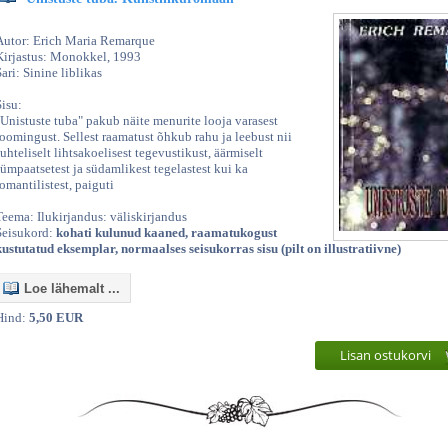
Autor: Erich Maria Remarque
Kirjastus: Monokkel, 1993
Sari: Sinine liblikas
Sisu:
"Unistuste tuba" pakub näite menurite looja varasest
loomingust. Sellest raamatust õhkub rahu ja leebust nii
suhteliselt lihtsakoelisest tegevustikust, äärmiselt
sümpaatsetest ja südamlikest tegelastest kui ka
romantilistest, paiguti
Teema: Ilukirjandus: väliskirjandus
Seisukord:
kohati kulunud kaaned, raamatukogust
kustutatud eksemplar, normaalses seisukorras sisu (pilt on illustratiivne)
Loe lähemalt ...
Hind:
5,50 EUR
Lisan ostukorvi