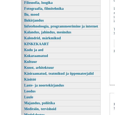
Filosoofia, loogika
Fotograafia, filmitehnika
Ilu, mood
Ilukirjandus
Infotehnoloogia, programmeerimine ja internet
Kalandus, jahindus, mesindus
Kalendrid, märkmikud
KINKEKAART
Kodu ja aed
Kokaraamatud
Kultuur
Kunst, arhitektuur
Käsiraamatud, teatmikud ja õppematerjalid
Käsitöö
Laste- ja noortekirjandus
Loodus
Luule
Majandus, poliitika
Meditsiin, tervishoid
Meelelahutus