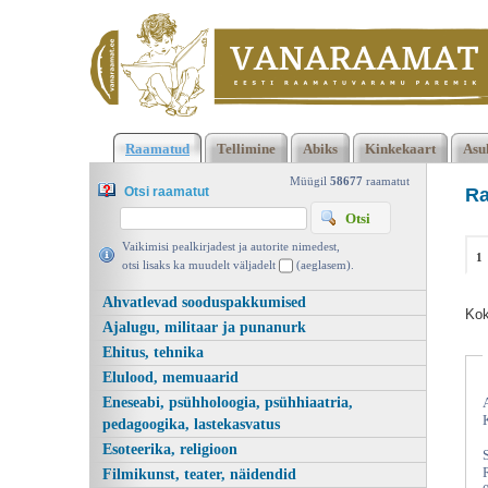
2473 2474 Kokku 123660 raamatut lisamise järjekorras, 2474
Raamatud
Tellimine
Abiks
Kinkekaart
Asu
leheküljel
Kasutatud raamatud | Vanaraamat. ee raamatupood
Müügil
58677
raamatut
Otsi raamatut
Ra
Vaikimisi pealkirjadest ja autorite nimedest,
1
otsi lisaks ka muudelt väljadelt
(aeglasem).
Ahvatlevad sooduspakkumised
Kok
Ajalugu, militaar ja punanurk
Ehitus, tehnika
Elulood, memuaarid
Eneseabi, psühholoogia, psühhiaatria,
pedagoogika, lastekasvatus
Esoteerika, religioon
Filmikunst, teater, näidendid