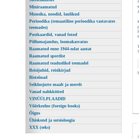
Miniraamatud
Muusika, noodid, laulikud
Perioodika (temaatiline perioodika vastavates
teemades)
Postkaardid, vanad fotod
Põllumajandus, loomakasvatus
Raamatud enne 1944-ndat aastat
Raamatud spordist
Raamatud teaduslikel teemadel
Kasutatud raamatud | Vanaraamatee
Reisijuhid, reisikirjad
Ristsõnad
Seiklusjutte maalt ja merelt
Vanad nahkköited
VINÜÜLPLAADID
Võõrkeelne (foreign books)
Õigus
Ühiskond ja sotsioloogia
XXX (seks)