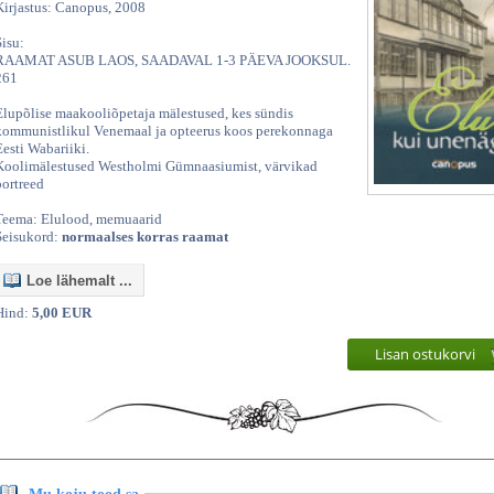
Kirjastus: Canopus, 2008
Sisu:
RAAMAT ASUB LAOS, SAADAVAL 1-3 PÄEVA JOOKSUL.
261
Elupõlise maakooliõpetaja mälestused, kes sündis
kommunistlikul Venemaal ja opteerus koos perekonnaga
Eesti Wabariiki.
Koolimälestused Westholmi Gümnaasiumist, värvikad
portreed
Teema: Elulood, memuaarid
Seisukord:
normaalses korras raamat
Loe lähemalt ...
Hind:
5,00 EUR
Lisan ostukorvi