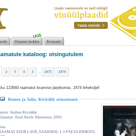
UUS
koht
Ostame kokku
Kontakt
amatute kataloog: otsingutulem
...
2
3
4
5
2473
2474
ku 123660 raamatut lisamise järjekorras, 2474 leheküljel
Romeo ja Julia. Kivirähk armastusest
Autor: Andrus Kivirähk
Kirjastus: Eesti Keele Sihtasutus, 2003
Sisu:
RAAMAT ASUB LAOS, SAADAVAL 1-3 PÄEVA JOOKSUL.