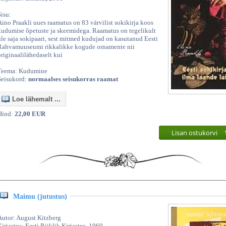
Sisu:
Aino Praakli uues raamatus on 83 värvilist sokikirja koos
kudumise õpetuste ja skeemidega. Raamatus on tegelikult
üle saja sokipaari, sest mitmed kudujad on kasutanud Eesti
Rahvamuuseumi rikkalikke kogude ornamente nii
originaalilähedaselt kui
Teema: Kudumine
Seisukord:
normaalses seisukorras raamat
Loe lähemalt ...
Hind:
22,00 EUR
Lisan ostukorvi
Maimu (jutustus)
Autor: August Kitzberg
Kirjastus: Eesti Riiklik Kirjastus, 1960