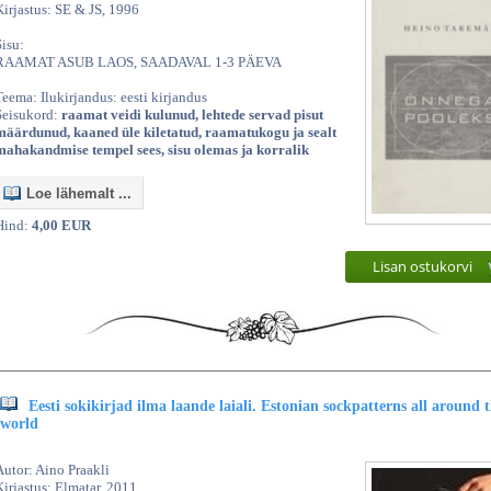
Kirjastus: SE & JS, 1996
Sisu:
RAAMAT ASUB LAOS, SAADAVAL 1-3 PÄEVA
Teema: Ilukirjandus: eesti kirjandus
Seisukord:
raamat veidi kulunud, lehtede servad pisut
määrdunud, kaaned üle kiletatud, raamatukogu ja sealt
mahakandmise tempel sees, sisu olemas ja korralik
Loe lähemalt ...
Hind:
4,00 EUR
Lisan ostukorvi
Eesti sokikirjad ilma laande laiali. Estonian sockpatterns all around 
world
Autor: Aino Praakli
Kirjastus: Elmatar, 2011