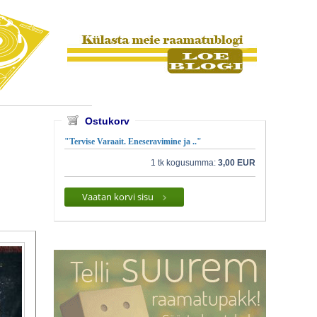
Ostukorv
"Tervise Varaait. Eneseravimine ja .."
1 tk kogusumma:
3,00 EUR
Vaatan korvi sisu