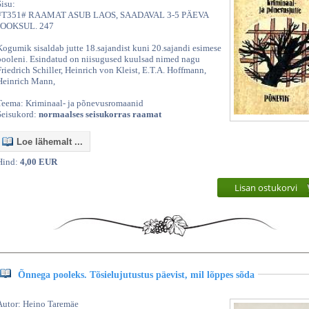
Sisu:
#T351# RAAMAT ASUB LAOS, SAADAVAL 3-5 PÄEVA
JOOKSUL. 247
Kogumik sisaldab jutte 18.sajandist kuni 20.sajandi esimese
pooleni. Esindatud on niisugused kuulsad nimed nagu
Friedrich Schiller, Heinrich von Kleist, E.T.A. Hoffmann,
Heinrich Mann,
Teema: Kriminaal- ja põnevusromaanid
Seisukord:
normaalses seisukorras raamat
Loe lähemalt ...
Hind:
4,00 EUR
Lisan ostukorvi
Õnnega pooleks. Tõsielujutustus päevist, mil lõppes sõda
Autor: Heino Taremäe