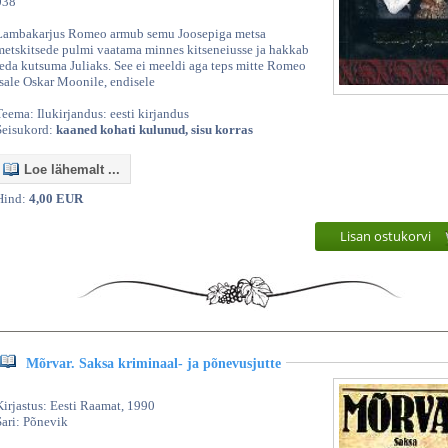
038
Lambakarjus Romeo armub semu Joosepiga metsa
metskitsede pulmi vaatama minnes kitseneiusse ja hakkab
teda kutsuma Juliaks. See ei meeldi aga teps mitte Romeo
isale Oskar Moonile, endisele
Teema: Ilukirjandus: eesti kirjandus
Seisukord:
kaaned kohati kulunud, sisu korras
Loe lähemalt ...
Hind:
4,00 EUR
Lisan ostukorvi
Mõrvar. Saksa kriminaal- ja põnevusjutte
Kirjastus: Eesti Raamat, 1990
Sari: Põnevik