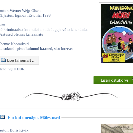
Autor: Werner Wejp-Olsen
Kirjastus: Egmont Estonia, 1993
Sisu:
29 kriminaalset koomiksit, mida lugeja võib lahendada.
Vastused olemas ka raamatu
Teema: Koomiksid
Seisukord:
pisut kulunud kaaned, sisu korras
Loe lähemalt ...
Hind:
9,00 EUR
Lisan ostukorvi
Elu kui unenägu. Mälestused
Autor: Boris Kivik