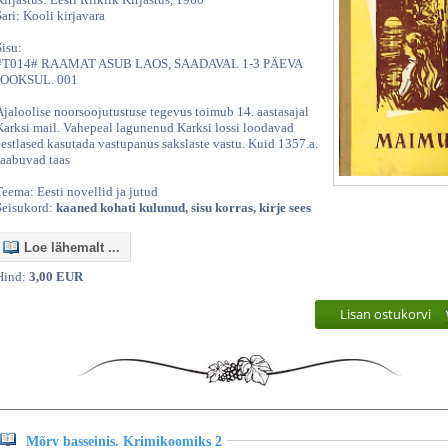
Sari: Kooli kirjavara
Sisu:
#T014# RAAMAT ASUB LAOS, SAADAVAL 1-3 PÄEVA
JOOKSUL. 001
Ajaloolise noorsoojutustuse tegevus toimub 14. aastasajal
Karksi mail. Vahepeal lagunenud Karksi lossi loodavad
eestlased kasutada vastupanus sakslaste vastu. Kuid 1357.a.
saabuvad taas
Teema: Eesti novellid ja jutud
Seisukord:
kaaned kohati kulunud, sisu korras, kirje sees
Loe lähemalt ...
Hind:
3,00 EUR
Lisan ostukorvi
Mõrv basseinis. Krimikoomiks 2