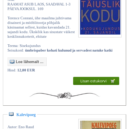
RAAMAT ASUB LAOS, SAADAVAL 1-3
PÄEVA JOOKSUL. 169
Terence Conrani, ühe maailma juhtivama
disaineri ja mööblitootja põhjalik
käsiraamat sellest, kuidas kavandada 21.
sajandi kodu. Ükskõik kas sisustate väikest
kesklinnakorterit, ehitate
Teema: Sisekujundus
Seisukord:
ümbrispaber kohati kulunud ja servadest natuke katki
Loe lähemalt ...
Hind:
12,00 EUR
Lisan ostukorvi
Kalevipoeg
Autor: Eno Raud