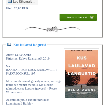
Loe lähemalt ...
Hind:
20,00 EUR
Lisan ostukorvi
Kus laulavad langustid
Autor: Delia Owens
Kirjastus: Rahva Raamat AS, 2019
Sisu:
RAAMAT ASUB LAOS, SAADAVAL 1-3
PÄEVA JOOKSUL. 197
Ma ei suuda sõnadega väljendada, kui väga
mulle see raamat meeldis. Ma oleksin
tahtnud, et see kestaks igavesti! – Reese
Witherspoon
Aastaid on jutud Paduratüdrukust
kummitanud Barkley