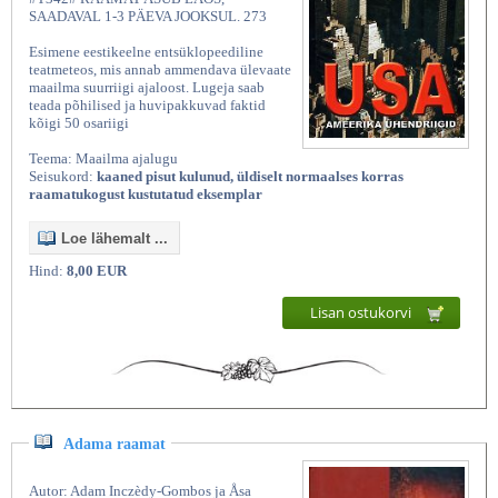
SAADAVAL 1-3 PÄEVA JOOKSUL. 273
Esimene eestikeelne entsüklopeediline
teatmeteos, mis annab ammendava ülevaate
maailma suurriigi ajaloost. Lugeja saab
teada põhilised ja huvipakkuvad faktid
kõigi 50 osariigi
Teema: Maailma ajalugu
Seisukord:
kaaned pisut kulunud, üldiselt normaalses korras
raamatukogust kustutatud eksemplar
Loe lähemalt ...
Hind:
8,00 EUR
Lisan ostukorvi
Adama raamat
Autor: Adam Inczèdy-Gombos ja Åsa