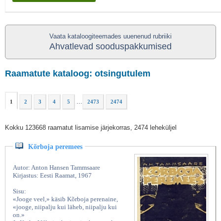
Vaata kataloogiteemades uuenenud rubriiki
Ahvatlevad sooduspakkumised
Raamatute kataloog: otsingutulem
...
1
2
3
4
5
2473
2474
Kokku 123668 raamatut lisamise järjekorras, 2474 leheküljel
Kõrboja peremees
Autor: Anton Hansen Tammsaare
Kirjastus: Eesti Raamat, 1967
Sisu:
«Jooge veel,» käsib Kõrboja perenaine,
«jooge, niipalju kui läheb, niipalju kui
on.»