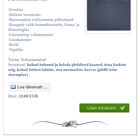
-Eessõna
-Külluse loomiseks
-Ratsionaalse toitlustamise põhialused
-Roogade valik hommikueineks, lõuna- ja
õhtusöögiks
-Lõunasöögi valmistamine
-Lauakatmine
-Köök
-Vajalike
Teema: Kokaraamatud
Seisukord:
kohati kulunud ja heleda plekilised kaaned, üsna katkine
selg, kohati köitest lahtine, sisu normaalses korras (pildil teine
eksemplar)
Loe lähemalt ...
Hind:
19,00 EUR
Lisan ostukorvi