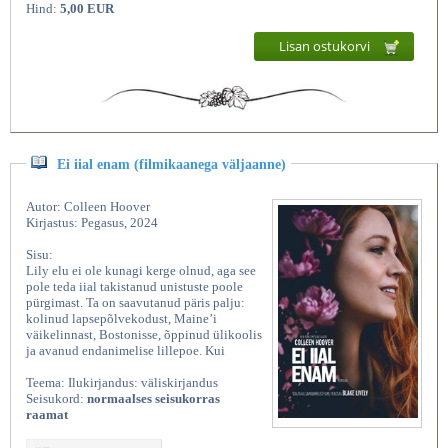
Hind:
5,00 EUR
Lisan ostukorvi
Ei iial enam (filmikaanega väljaanne)
Autor: Colleen Hoover
Kirjastus: Pegasus, 2024
Sisu:
Lily elu ei ole kunagi kerge olnud, aga see
pole teda iial takistanud unistuste poole
pürgimast. Ta on saavutanud päris palju:
kolinud lapsepõlvekodust, Maine’i
väikelinnast, Bostonisse, õppinud ülikoolis
ja avanud endanimelise lillepoe. Kui
Teema: Ilukirjandus: väliskirjandus
Seisukord:
normaalses seisukorras
raamat