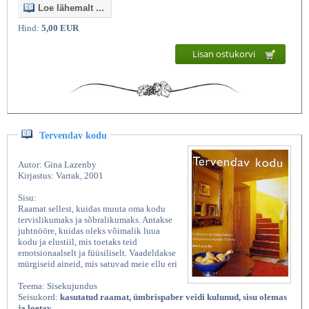
Loe lähemalt ...
Hind:
5,00 EUR
Lisan ostukorvi
Tervendav kodu
Autor: Gina Lazenby
Kirjastus: Varrak, 2001
Sisu:
Raamat sellest, kuidas muuta oma kodu
tervislikumaks ja sõbralikumaks. Antakse
juhtnööre, kuidas oleks võimalik luua
kodu ja elustiil, mis toetaks teid
emotsionaalselt ja füüsiliselt. Vaadeldakse
mürgiseid aineid, mis satuvad meie ellu eri
Teema: Sisekujundus
Seisukord:
kasutatud raamat, ümbrispaber veidi kulunud, sisu olemas
ja loetav