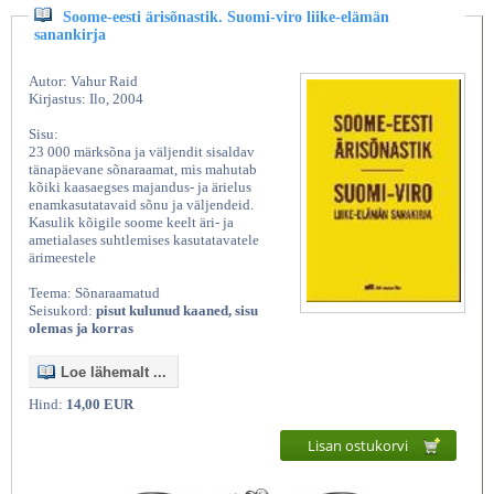
Soome-eesti ärisõnastik. Suomi-viro liike-elämän
sanankirja
Autor: Vahur Raid
Kirjastus: Ilo, 2004
Sisu:
23 000 märksõna ja väljendit sisaldav
tänapäevane sõnaraamat, mis mahutab
kõiki kaasaegses majandus- ja ärielus
enamkasutatavaid sõnu ja väljendeid.
Kasulik kõigile soome keelt äri- ja
ametialases suhtlemises kasutatavatele
ärimeestele
Teema: Sõnaraamatud
Seisukord:
pisut kulunud kaaned, sisu
olemas ja korras
Loe lähemalt ...
Hind:
14,00 EUR
Lisan ostukorvi