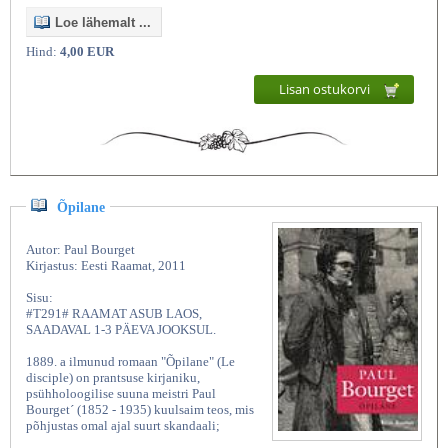
Loe lähemalt ...
Hind:
4,00 EUR
Lisan ostukorvi
Õpilane
Autor: Paul Bourget
Kirjastus: Eesti Raamat, 2011
Sisu:
#T291# RAAMAT ASUB LAOS,
SAADAVAL 1-3 PÄEVA JOOKSUL.
1889. a ilmunud romaan "Õpilane" (Le
disciple) on prantsuse kirjaniku,
psühholoogilise suuna meistri Paul
Bourget´ (1852 - 1935) kuulsaim teos, mis
põhjustas omal ajal suurt skandaali;