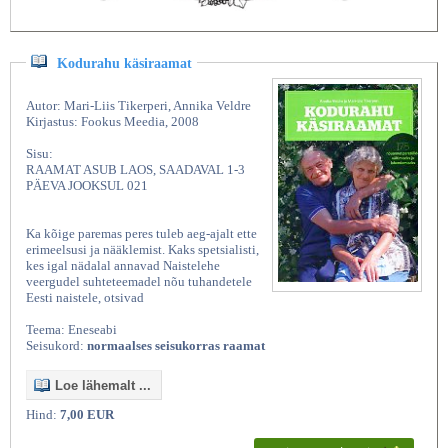
Kodurahu käsiraamat
Autor: Mari-Liis Tikerperi, Annika Veldre
Kirjastus: Fookus Meedia, 2008
Sisu:
RAAMAT ASUB LAOS, SAADAVAL 1-3
PÄEVA JOOKSUL 021
Ka kõige paremas peres tuleb aeg-ajalt ette
erimeelsusi ja nääklemist. Kaks spetsialisti,
kes igal nädalal annavad Naistelehe
veergudel suhteteemadel nõu tuhandetele
Eesti naistele, otsivad
Teema: Eneseabi
Seisukord:
normaalses seisukorras raamat
Loe lähemalt ...
Hind:
7,00 EUR