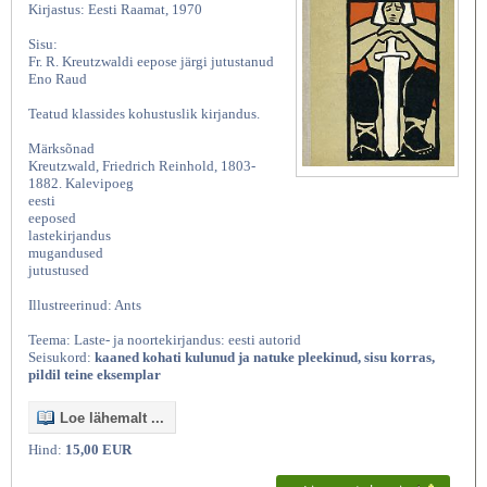
Kirjastus: Eesti Raamat, 1970
Sisu:
Fr. R. Kreutzwaldi eepose järgi jutustanud
Eno Raud
Teatud klassides kohustuslik kirjandus.
Märksõnad
Kreutzwald, Friedrich Reinhold, 1803-
1882. Kalevipoeg
eesti
eeposed
lastekirjandus
mugandused
jutustused
Illustreerinud: Ants
Teema: Laste- ja noortekirjandus: eesti autorid
Seisukord:
kaaned kohati kulunud ja natuke pleekinud, sisu korras,
pildil teine eksemplar
Loe lähemalt ...
Hind:
15,00 EUR