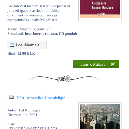
Käesolevast raamatust leiab käepäraseid
juhised igapäevaseks bürootööks,
dokumentide vormistamiseks ja
asjaajamiseks, lisaks hulgaliselt
Teema: Majandus, poliitika
Seisukord:
heas korras raamat, CD puudub
Loe lähemalt ...
Hind:
12,00 EUR
Lisan ostukorvi
USA. Ameerika Ühendriigid
Autor: Tiit Kuningas
Kirjastus: Ilo, 2001
Sisu:
#T342# RAAMAT ASUB LAOS,