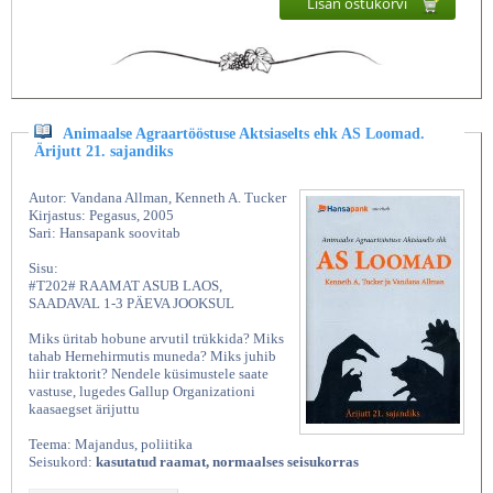
Lisan ostukorvi
Animaalse Agraartööstuse Aktsiaselts ehk AS Loomad.
Ärijutt 21. sajandiks
Autor: Vandana Allman, Kenneth A. Tucker
Kirjastus: Pegasus, 2005
Sari: Hansapank soovitab
Sisu:
#T202# RAAMAT ASUB LAOS,
SAADAVAL 1-3 PÄEVA JOOKSUL
Miks üritab hobune arvutil trükkida? Miks
tahab Hernehirmutis muneda? Miks juhib
hiir traktorit? Nendele küsimustele saate
vastuse, lugedes Gallup Organizationi
kaasaegset ärijuttu
Teema: Majandus, poliitika
Seisukord:
kasutatud raamat, normaalses seisukorras