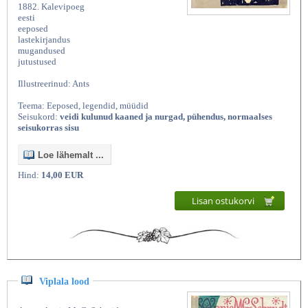
1882. Kalevipoeg
eesti
eeposed
lastekirjandus
mugandused
jutustused
Illustreerinud: Ants
Teema: Eeposed, legendid, müüdid
Seisukord:
veidi kulunud kaaned ja nurgad, pühendus, normaalses
seisukorras sisu
Loe lähemalt ...
Hind:
14,00 EUR
Lisan ostukorvi
Viplala lood