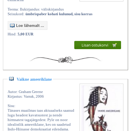
Teema: Ilukirjandus: väliskirjandus
Seisukord:
ümbrispaber kohati kulunud, sisu korras
Loe lähemalt ...
Hind:
5,00 EUR
Lisan ostukorvi
Vaikne ameeriklane
Autor: Graham Greene
Kirjastus: Varrak, 2006
Sisu:
Tänases maailmas taas aktuaalseks saanud
lugu headest kavatsustest ja nende
hirmsatest tagajärgedest. Pyle on noor
idealistlik ameeriklane, kes on saadetud
Indo-Hiinasse demokraatiat edendama.