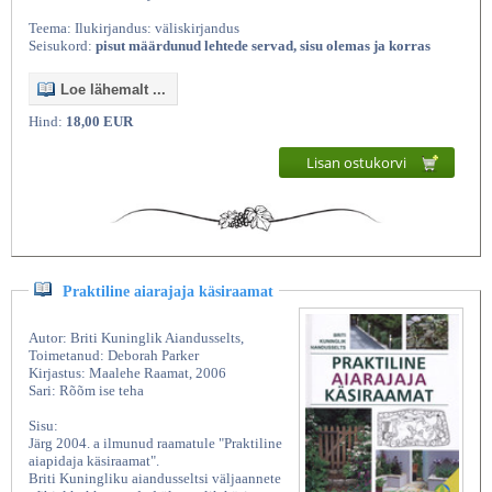
Teema: Ilukirjandus: väliskirjandus
Seisukord:
pisut määrdunud lehtede servad, sisu olemas ja korras
Loe lähemalt ...
Hind:
18,00 EUR
Lisan ostukorvi
Praktiline aiarajaja käsiraamat
Autor: Briti Kuninglik Aiandusselts,
Toimetanud: Deborah Parker
Kirjastus: Maalehe Raamat, 2006
Sari: Rõõm ise teha
Sisu:
Järg 2004. a ilmunud raamatule "Praktiline
aiapidaja käsiraamat".
Briti Kuningliku aiandusseltsi väljaannete