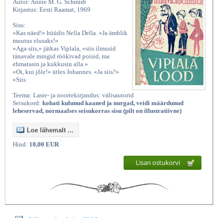
Autor: Annie M. G. Schmidt
Kirjastus: Eesti Raamat, 1969
Sisu:
«Kas näed!» hüüdis Nella Della. «Ja ämblik
muutus elusaks!»
«Aga siis,» jätkas Viplala, «siis ilmusid
tänavale mingid röökivad poisid, ma
ehmatasin ja kukkusin alla.»
«Oi, kui jõle!» ütles Johannes. «Ja siis?»
«Siis
Teema: Laste- ja noortekirjandus: välisautorid
Seisukord:
kohati kulunud kaaned ja nurgad, veidi määrdunud
leheservad, normaalses seisukorras sisu (pilt on illustratiivne)
Loe lähemalt ...
Hind:
10,00 EUR
Lisan ostukorvi