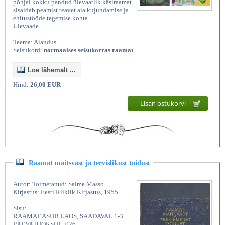
põhjal kokku pandud ülevaatlik käsiraamat
sisaldab peamist teavet aia kujundamise ja
ehitustööde tegemise kohta.
Ülevaade
Teema: Aiandus
Seisukord:
normaalses seisukorras raamat
Loe lähemalt ...
Hind:
26,00 EUR
Lisan ostukorvi
Raamat maitsvast ja tervislikust toidust
Autor: Toimetanud: Salme Masso
Kirjastus: Eesti Riiklik Kirjastus, 1955
Sisu:
RAAMAT ASUB LAOS, SAADAVAL 1-3
PÄEVA JOOKSUL. 026