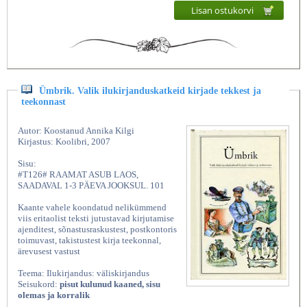
Lisan ostukorvi
Ümbrik. Valik ilukirjanduskatkeid kirjade tekkest ja
teekonnast
Autor: Koostanud Annika Kilgi
Kirjastus: Koolibri, 2007
Sisu:
#T126# RAAMAT ASUB LAOS,
SAADAVAL 1-3 PÄEVA JOOKSUL. 101
Kaante vahele koondatud nelikümmend
viis eritaolist teksti jutustavad kirjutamise
ajenditest, sõnastusraskustest, postkontoris
toimuvast, takistustest kirja teekonnal,
ärevusest vastust
Teema: Ilukirjandus: väliskirjandus
Seisukord:
pisut kulunud kaaned, sisu
olemas ja korralik