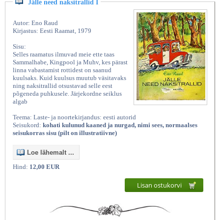
Jälle need naksitrallid I
Autor: Eno Raud
Kirjastus: Eesti Raamat, 1979
Sisu:
Selles raamatus ilmuvad meie ette taas
Sammalhabe, Kingpool ja Muhv, kes pärast
linna vabastamist rottidest on saanud
kuulsaks. Kuid kuulsus muutub väsitavaks
ning naksitrallid otsustavad selle eest
põgeneda puhkusele. Järjekordne seiklus
algab
Teema: Laste- ja noortekirjandus: eesti autorid
Seisukord:
kohati kulunud kaaned ja nurgad, nimi sees, normaalses
seisukorras sisu (pilt on illustratiivne)
Loe lähemalt ...
Hind:
12,00 EUR
Lisan ostukorvi