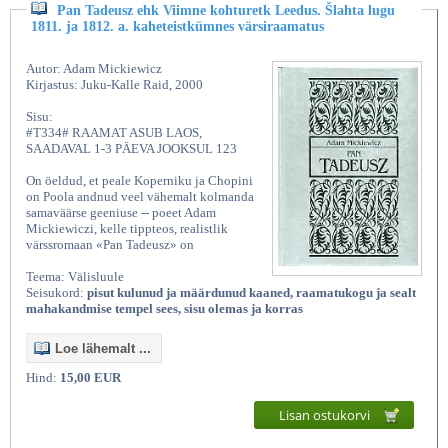
Pan Tadeusz ehk Viimne kohturetk Leedus. Šlahta lugu
1811. ja 1812. a. kaheteistkümnes värsiraamatus
Autor: Adam Mickiewicz
Kirjastus: Juku-Kalle Raid, 2000
Sisu:
#T334# RAAMAT ASUB LAOS,
SAADAVAL 1-3 PÄEVA JOOKSUL 123
On öeldud, et peale Koperniku ja Chopini
on Poola andnud veel vähemalt kolmanda
samaväärse geeniuse -- poeet Adam
Mickiewiczi, kelle tippteos, realistlik
värssromaan «Pan Tadeusz» on
Teema: Välisluule
Seisukord:
pisut kulunud ja määrdunud kaaned, raamatukogu ja sealt
mahakandmise tempel sees, sisu olemas ja korras
Loe lähemalt ...
Hind:
15,00 EUR
Lisan ostukorvi