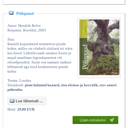
Põlispuud
Autor: Hendrik Relve
Kirjastus: Koolibri, 2003
Sisu:
Kaunilt kujundatud teatmeteos puude
kohta, milles on võrdselt olulised nii tekst
kui fotod. Lühiülevaade antakse Eestis ja
mujal maailmas legendaarsetest või
rekordpuudest. Suure osa raamatu mahust
hõlmavad aga lood konkreetsete puude
kohta
Teema: Loodus
Seisukord:
pisut kulunud kaaned, sisu olemas ja korralik, sees autori
pühendus
Loe lähemalt ...
Hind:
29,00 EUR
Lisan ostukorvi