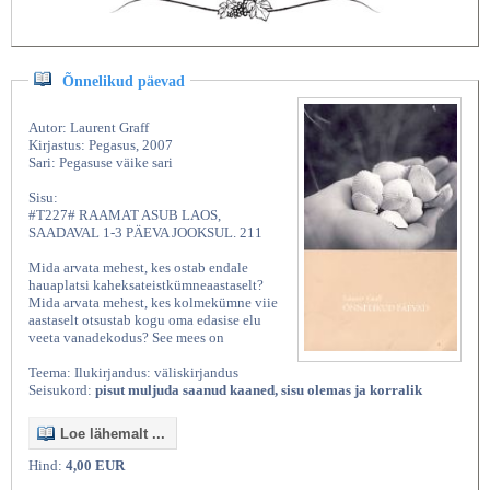
Õnnelikud päevad
Autor: Laurent Graff
Kirjastus: Pegasus, 2007
Sari: Pegasuse väike sari
Sisu:
#T227# RAAMAT ASUB LAOS,
SAADAVAL 1-3 PÄEVA JOOKSUL. 211
Mida arvata mehest, kes ostab endale
hauaplatsi kaheksateistkümneaastaselt?
Mida arvata mehest, kes kolmekümne viie
aastaselt otsustab kogu oma edasise elu
veeta vanadekodus? See mees on
Teema: Ilukirjandus: väliskirjandus
Seisukord:
pisut muljuda saanud kaaned, sisu olemas ja korralik
Loe lähemalt ...
Hind:
4,00 EUR