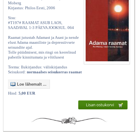
Moberg
Kirjastus: Philos Eesti, 2006
Sisu:
#T197# RAAMAT ASUB LAOS,
SAADAVAL 1-3 PÄEVA JOOKSUL. 064
Raamat jutustab Adamast ja Asast ja nende
elust Adama maaniliste ja depressiivsete
seisundite ajal.
Tolle püüdmisest, mis ringi on keerelnud
paberile kinnitumata ja võitlusest
Teema: Ilukirjandus: väliskirjandus
Seisukord:
normaalses seisukorras raamat
Loe lähemalt ...
Hind:
5,00 EUR
Lisan ostukorvi