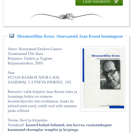
Lisan ostukorvi
Metamorfiline Kross. Sissevaateid Jaan Krossi loomingusse
Autor: Koostanud Eneken Laanes
Toimetanud Ülle Kurs
Kirjastus: Underi ja Tuglase
Kirjastuskeskus, 2005
Sisu:
#T232# RAAMAT ASUB LAOS,
SAADAVAL 1-3 PÄEVA JOOKSUL. 165
Käesolev valik kirjutisi Jaan Krossi isiku ja
loomingu kohta on esimene
koondväljavõte seni avaldatust, lisaks ka
mõned päris uued, eraldi veel selle raamatu
jaoks tellitud
Teema: Keel ja kirjandus
Seisukord:
kaaned kohati kulunud, sisu korras, raamatukogust
kustutatud eksemplar templite ja kirjetega