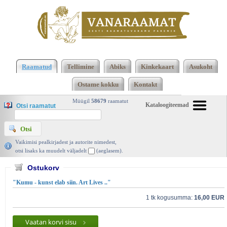
2473 2474 Kokku 123668 raamatut lisamise
järjekorras, 2474 leheküljel
Kasutatud raamatud |
Raamatud
Tellimine
Abiks
Kinkekaart
Asukoht
Vanaraamat. ee raamatupood
Ostame kokku
Kontakt
Müügil
58679
raamatut
Kataloogiteemad
Otsi raamatut
Vaikimisi pealkirjadest ja autorite nimedest,
otsi lisaks ka muudelt väljadelt
(aeglasem).
Ostukorv
"Kumu - kunst elab siin. Art Lives .."
1 tk kogusumma:
16,00 EUR
Vaatan korvi sisu