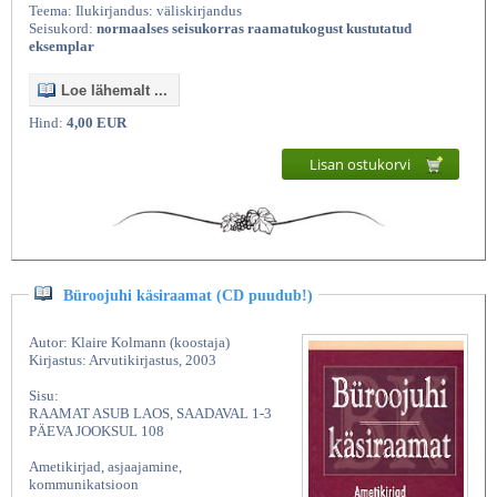
Teema: Ilukirjandus: väliskirjandus
Seisukord:
normaalses seisukorras raamatukogust kustutatud
eksemplar
Loe lähemalt ...
Hind:
4,00 EUR
Lisan ostukorvi
Büroojuhi käsiraamat (CD puudub!)
Autor: Klaire Kolmann (koostaja)
Kirjastus: Arvutikirjastus, 2003
Sisu:
RAAMAT ASUB LAOS, SAADAVAL 1-3
PÄEVA JOOKSUL 108
Ametikirjad, asjaajamine,
kommunikatsioon