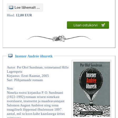
Loe lähemalt ...
Hind:
12,00 EUR
Lisan ostukorvi
Insener Andrée õhuretk
Autor: Per Olof Sundman; toimetanud Hille
Lagerspetz
Kirjastus: Eesti Raamat, 2005
Sari: Põhjamaade romaan
Sisu:
Nimeka rootsi kirjaniku P. O. Sundmani
(1922-1992) romaan teisest nimekast
rootslasest, insenerist ja maadeavastajast
Salomon August Andréest ning tema
traagiliselt lõppenud õhulennust 1897.
aastal, mil ta koos kahe kaaslasega üritas
esimesena