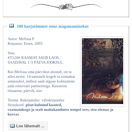
100 harjatõmmet enne magamaminekut
Autor: Melissa P.
Kirjastus: Ersen, 2005
Sisu:
#T126# RAAMAT ASUB LAOS,
SAADAVAL 1-3 PÄEVA JOOKSUL.
Kui Melissa oma päevikut alustab, on ta
alles neitsi. 14-aastaselt kogeb ta tormakat
armusuhet, millest saab alguse kohtumiste
jada erinevate partneritega. Kuusteist
eluaastat, päevik, uue
Teema: Ilukirjandus: väliskirjandus
Seisukord:
pisut kulunud kaaned,
raamatukogu ja sealt mahakandmise tempel sees, sisu olemas ja
korras
Loe lähemalt ...