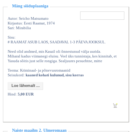
Mäng sõiduplaaniga
Autor: Seicho Matsumato
Kirjastus: Eesti Raamat, 1974
Sari: Mirabilia
Sisu:
# RAAMAT ASUB LAOS, SAADAVAL 1-3 PÄEVA JOOKSUL.
Need olid andmed, mis Kasail oli õnnestunud välja uurida.
Miharal kadus viimanegi eluisu. Veel üks tunnistaja, kes kinnitab, et
Yasuda sõitis just selle rongiga. Sealjuures pesuehtne, mitte
Teema: Kriminaal- ja põnevusromaanid
Seisukord:
kaaned kohati kulunud, sisu korras
Loe lähemalt ...
Hind:
5,00 EUR
Lisan ostukorvi
Naiste maailm 2. Ulmeromaan