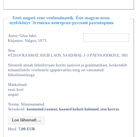
Eesti-ungari-vene vestlussõnastik. Észt-magyar-orosz
nyelvkönyv Эстонско-венгерско-русский разговорник
Autor: Géza Jakó
Kirjastus: Valgus, 1973
Sisu:
#T261# RAAMAT ASUB LAOS, SAADAVAL 1-3 PÄEVA JOOKSUL. 081
Sõnastik annab lühiülevaate keelte ajaloost ja grammatikast, keskendub
temaatilistele vestlustele igapäevaelus ning on varustatud
lühisõnastikuga.
Märksõnad:
eesti keel
ungari
Teema: Sõnaraamatud
Seisukord:
kasutatud raamat, kaaned kohati kulunud, sisu korras
Loe lähemalt ...
Hind:
7,00 EUR