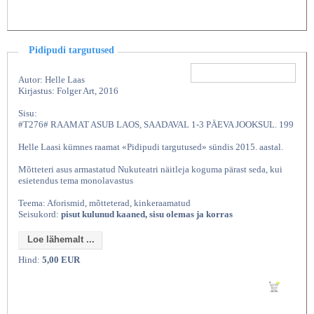
Pidipudi targutused
Autor: Helle Laas
Kirjastus: Folger Art, 2016
Sisu:
#T276# RAAMAT ASUB LAOS, SAADAVAL 1-3 PÄEVA JOOKSUL. 199
Helle Laasi kümnes raamat «Pidipudi targutused» sündis 2015. aastal.
Mõtteteri asus armastatud Nukuteatri näitleja koguma pärast seda, kui
esietendus tema monolavastus
Teema: Aforismid, mõtteterad, kinkeraamatud
Seisukord:
pisut kulunud kaaned, sisu olemas ja korras
Loe lähemalt ...
Hind:
5,00 EUR
Lisan ostukorvi