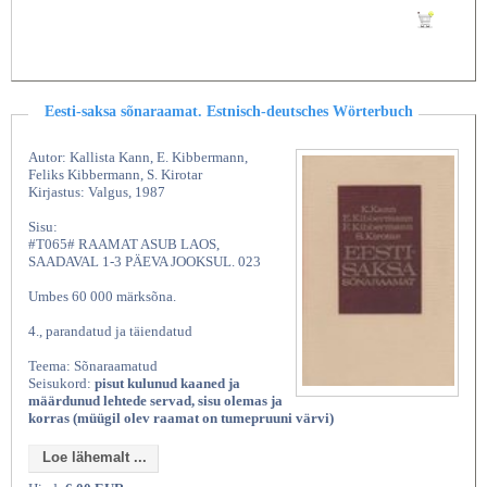
Lisan ostukorvi
Eesti-saksa sõnaraamat. Estnisch-deutsches Wörterbuch
Autor: Kallista Kann, E. Kibbermann,
Feliks Kibbermann, S. Kirotar
Kirjastus: Valgus, 1987
Sisu:
#T065# RAAMAT ASUB LAOS,
SAADAVAL 1-3 PÄEVA JOOKSUL. 023
Umbes 60 000 märksõna.
4., parandatud ja täiendatud
Teema: Sõnaraamatud
Seisukord:
pisut kulunud kaaned ja
määrdunud lehtede servad, sisu olemas ja
korras (müügil olev raamat on tumepruuni värvi)
Loe lähemalt ...