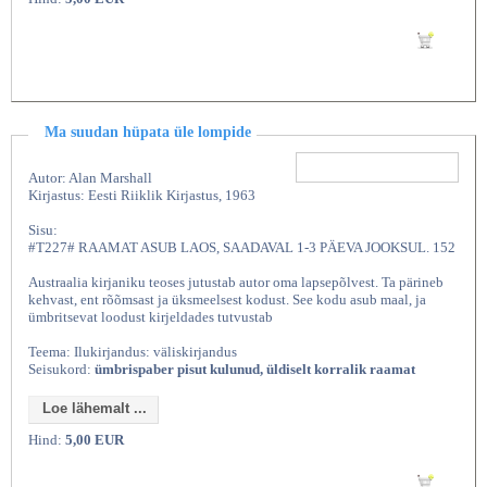
Lisan ostukorvi
Ma suudan hüpata üle lompide
Autor: Alan Marshall
Kirjastus: Eesti Riiklik Kirjastus, 1963
Sisu:
#T227# RAAMAT ASUB LAOS, SAADAVAL 1-3 PÄEVA JOOKSUL. 152
Austraalia kirjaniku teoses jutustab autor oma lapsepõlvest. Ta pärineb
kehvast, ent rõõmsast ja üksmeelsest kodust. See kodu asub maal, ja
ümbritsevat loodust kirjeldades tutvustab
Teema: Ilukirjandus: väliskirjandus
Seisukord:
ümbrispaber pisut kulunud, üldiselt korralik raamat
Loe lähemalt ...
Hind:
5,00 EUR
Lisan ostukorvi