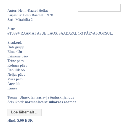
Autor: Henn-Kaarel Hellat
Kirjastus: Eesti Raamat, 1978
Sari: Mirabilia 2
Sisu:
#T039# RAAMAT ASUB LAOS, SAADAVAL 1-3 PÄEVA JOOKSUL.
Sisukord:
Ürdi grupp
Elmer Ürt
Esimene päev
Teine päev
Kolmas päev
Rahulik öö
Neljas päev
Viies päev
Ärev öö
Kuues
Teema: Ulme-, fantaasia- ja õuduskirjandus
Seisukord:
normaalses seisukorras raamat
Loe lähemalt ...
Hind:
5,00 EUR