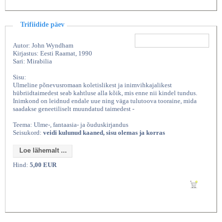
Trifiidide päev
Autor: John Wyndham
Kirjastus: Eesti Raamat, 1990
Sari: Mirabilia
Sisu:
Ulmeline põnevusromaan koletislikest ja inimvihkajalikest
hübriidtaimedest seab kahtluse alla kõik, mis enne nii kindel tundus.
Inimkond on leidnud endale uue ning väga tulutoova tooraine, mida
saadakse geneetiliselt muundatud taimedest -
Teema: Ulme-, fantaasia- ja õuduskirjandus
Seisukord:
veidi kulunud kaaned, sisu olemas ja korras
Loe lähemalt ...
Hind:
5,00 EUR
Lisan ostukorvi