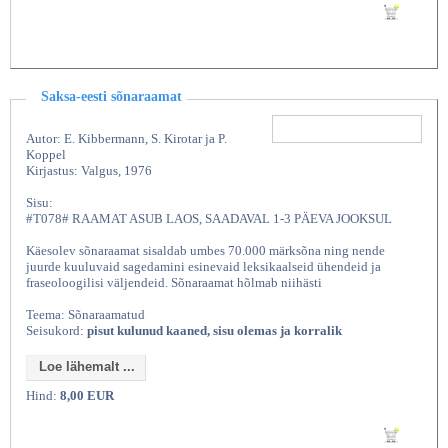
Lisan ostukorvi
Saksa-eesti sõnaraamat
Autor: E. Kibbermann, S. Kirotar ja P.
Koppel
Kirjastus: Valgus, 1976
Sisu:
#T078# RAAMAT ASUB LAOS, SAADAVAL 1-3 PÄEVA JOOKSUL
Käesolev sõnaraamat sisaldab umbes 70.000 märksõna ning nende
juurde kuuluvaid sagedamini esinevaid leksikaalseid ühendeid ja
fraseoloogilisi väljendeid. Sõnaraamat hõlmab niihästi
Teema: Sõnaraamatud
Seisukord:
pisut kulunud kaaned, sisu olemas ja korralik
Loe lähemalt ...
Hind:
8,00 EUR
Lisan ostukorvi