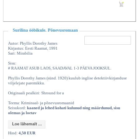
Lisan ostukorvi
Surilina ööbikule. Põnevusromaan
Autor: Phyllis Dorothy James
Kirjastus: Eesti Raamat, 1991
Sari: Mirabilia
Sisu:
# RAAMAT ASUB LAOS, SAADAVAL 1-3 PÄEVA JOOKSUL.
Phyllis Dorothy James (sünd. 1920) kuulub inglise detektiivkirjanduse
viljelejate paremikku.
Originaali pealkiri: Shround for a
Teema: Kriminaal- ja põnevusromaanid
Seisukord:
kaaned ja lehed kohati kulunud ning määrdunud, sisu
olemas ja loetav
Loe lähemalt ...
Hind:
4,50 EUR