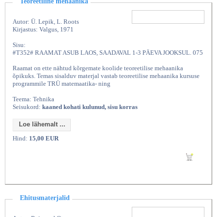
Teoreetiline mehaanika
Autor: Ü. Lepik, L. Roots
Kirjastus: Valgus, 1971
Sisu:
#T352# RAAMAT ASUB LAOS, SAADAVAL 1-3 PÄEVA JOOKSUL. 075
Raamat on ette nähtud kõrgemate koolide teoreetilise mehaanika
õpikuks. Temas sisalduv materjal vastab teoreetilise mehaanika kursuse
programmile TRÜ matemaatika- ning
Teema: Tehnika
Seisukord:
kaaned kohati kulunud, sisu korras
Loe lähemalt ...
Hind:
15,00 EUR
Lisan ostukorvi
Ehitusmaterjalid