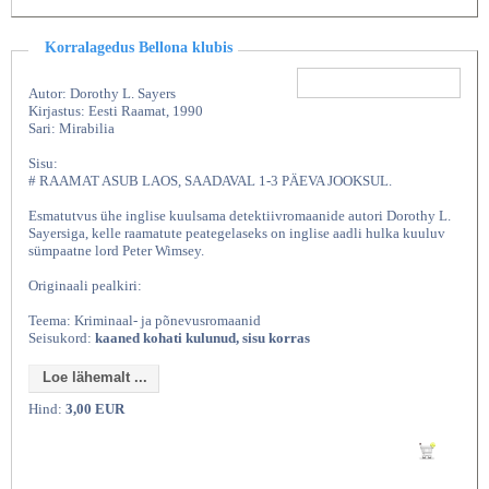
Korralagedus Bellona klubis
Autor: Dorothy L. Sayers
Kirjastus: Eesti Raamat, 1990
Sari: Mirabilia
Sisu:
# RAAMAT ASUB LAOS, SAADAVAL 1-3 PÄEVA JOOKSUL.
Esmatutvus ühe inglise kuulsama detektiivromaanide autori Dorothy L.
Sayersiga, kelle raamatute peategelaseks on inglise aadli hulka kuuluv
sümpaatne lord Peter Wimsey.
Originaali pealkiri:
Teema: Kriminaal- ja põnevusromaanid
Seisukord:
kaaned kohati kulunud, sisu korras
Loe lähemalt ...
Hind:
3,00 EUR
Lisan ostukorvi