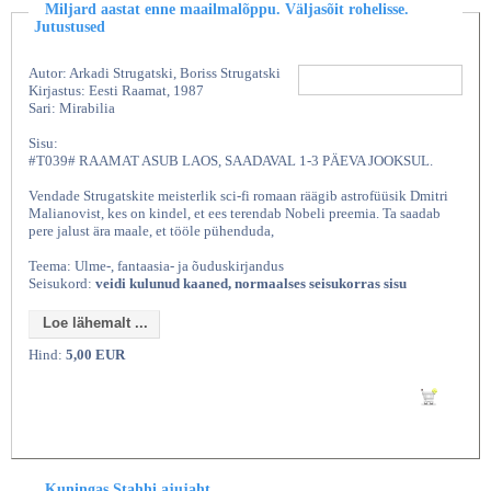
Miljard aastat enne maailmalõppu. Väljasõit rohelisse.
Jutustused
Autor: Arkadi Strugatski, Boriss Strugatski
Kirjastus: Eesti Raamat, 1987
Sari: Mirabilia
Sisu:
#T039# RAAMAT ASUB LAOS, SAADAVAL 1-3 PÄEVA JOOKSUL.
Vendade Strugatskite meisterlik sci-fi romaan räägib astrofüüsik Dmitri
Malianovist, kes on kindel, et ees terendab Nobeli preemia. Ta saadab
pere jalust ära maale, et tööle pühenduda,
Teema: Ulme-, fantaasia- ja õuduskirjandus
Seisukord:
veidi kulunud kaaned, normaalses seisukorras sisu
Loe lähemalt ...
Hind:
5,00 EUR
Lisan ostukorvi
Kuningas Stahhi ajujaht