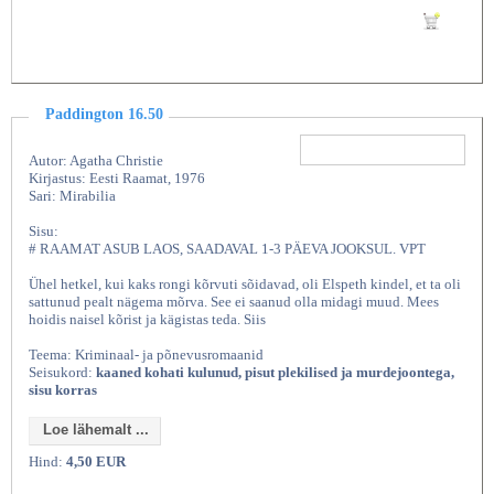
Lisan ostukorvi
Paddington 16.50
Autor: Agatha Christie
Kirjastus: Eesti Raamat, 1976
Sari: Mirabilia
Sisu:
# RAAMAT ASUB LAOS, SAADAVAL 1-3 PÄEVA JOOKSUL. VPT
Ühel hetkel, kui kaks rongi kõrvuti sõidavad, oli Elspeth kindel, et ta oli
sattunud pealt nägema mõrva. See ei saanud olla midagi muud. Mees
hoidis naisel kõrist ja kägistas teda. Siis
Teema: Kriminaal- ja põnevusromaanid
Seisukord:
kaaned kohati kulunud, pisut plekilised ja murdejoontega,
sisu korras
Loe lähemalt ...
Hind:
4,50 EUR