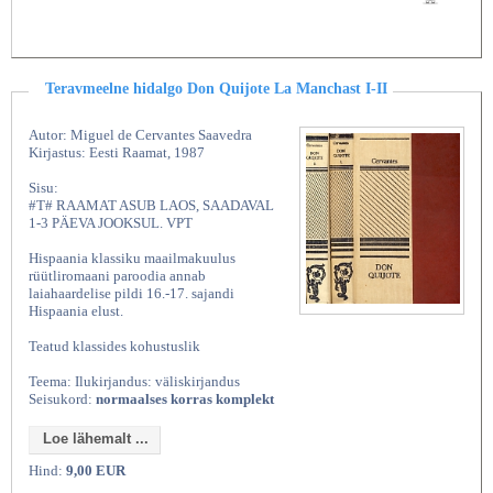
Teravmeelne hidalgo Don Quijote La Manchast I-II
Autor: Miguel de Cervantes Saavedra
Kirjastus: Eesti Raamat, 1987
Sisu:
#T# RAAMAT ASUB LAOS, SAADAVAL
1-3 PÄEVA JOOKSUL. VPT
Hispaania klassiku maailmakuulus
rüütliromaani paroodia annab
laiahaardelise pildi 16.-17. sajandi
Hispaania elust.
Teatud klassides kohustuslik
Teema: Ilukirjandus: väliskirjandus
Seisukord:
normaalses korras komplekt
Loe lähemalt ...
Hind:
9,00 EUR