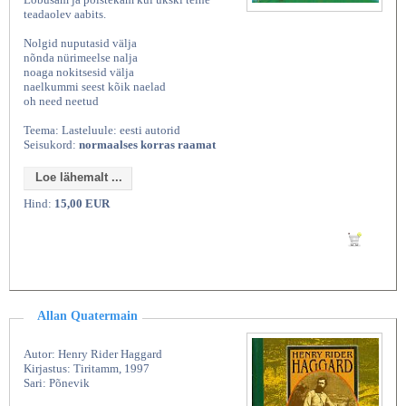
teadaolev aabits.
Nolgid nuputasid välja
nõnda nürimeelse nalja
noaga nokitsesid välja
naelkummi seest kõik naelad
oh need neetud
Teema: Lasteluule: eesti autorid
Seisukord:
normaalses korras raamat
Loe lähemalt ...
Hind:
15,00 EUR
Lisan ostukorvi
Allan Quatermain
Autor: Henry Rider Haggard
Kirjastus: Tiritamm, 1997
Sari: Põnevik