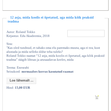
12 asja, mida koolis ei õpetatud, aga mida kõik peaksid
teadma
Autor: Roland Tokko
Kirjastus: Edu Akadeemia, 2018
Sisu:
"Kas oled tundnud, et tahaks oma elu paremaks muuta, aga ei tea, kust
alustada ja mida selleks üldse teha tuleks?
Roland Tokko raamat “12 asja, mida koolis ei õpetatud, aga kõik peaksid
teadma” räägib lihtsas ja arusaadavas keeles, mida
Teema: Eneseabi
Seisukord:
normaalses korras kasutatud raamat
Loe lähemalt ...
Hind:
15,00 EUR
Lisan ostukorvi