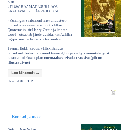
Sisu:
#T189# RAAMAT ASUB LAOS,
SAADAVAL 1-3 PÄEVA JOOKSUL.
«Kuningas Saalomoni kaevandustest»
tuntud rännumeeste kolmik - Allan
Quatermain, sir Henry Curtis ja kapten
Good - otsustab järele uurida, kas Aafrika
ligipääsmatus keskosas tõepoolest
Teema: Ilukirjandus: väliskirjandus
Seisukord:
kohati kulunud kaaned, lääpas selg, raamatukogust
kustutatud eksemplar, normaalses seisukorras sisu (pilt on
illustratiivne)
Loe lähemalt ...
Hind:
4,00 EUR
Lisan ostukorvi
Konnad ja maod
Autor: Rein Saluri