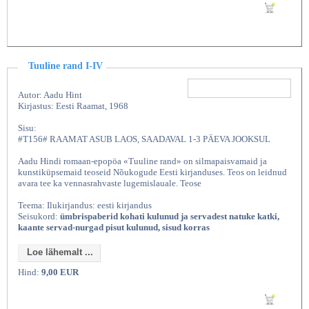
Lisan ostukorvi
Tuuline rand I-IV
Autor: Aadu Hint
Kirjastus: Eesti Raamat, 1968
Sisu:
#T156# RAAMAT ASUB LAOS, SAADAVAL 1-3 PÄEVA JOOKSUL
Aadu Hindi romaan-epopöa «Tuuline rand» on silmapaisvamaid ja
kunstiküpsemaid teoseid Nõukogude Eesti kirjanduses. Teos on leidnud
avara tee ka vennasrahvaste lugemislauale. Teose
Teema: Ilukirjandus: eesti kirjandus
Seisukord:
ümbrispaberid kohati kulunud ja servadest natuke katki,
kaante servad-nurgad pisut kulunud, sisud korras
Loe lähemalt ...
Hind:
9,00 EUR
Lisan ostukorvi