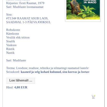
Kirjastus: Eesti Raamat, 1979
Sari: Mudilaste loomaraamat
Sisu:
#T134# RAAMAT ASUB LAOS,
SAADAVAL 1-3 PÄEVA JOOKSUL
Rohukonn
Kärnkonn
Vesilik ehk triiton
Sisalik
Vaskuss
Rästik
Nastik
Sari: Mudilaste
Teema: Looduse, teaduse, tehnika ja silmaringi raamatud lastele
Seisukord:
kaaned ja selg kohati kulunud, sisu korras ja loetav
Loe lähemalt ...
Hind:
4,00 EUR
Lisan ostukorvi