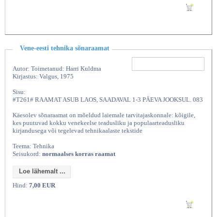
Lisan ostukorvi
Vene-eesti tehnika sõnaraamat
Autor: Toimetanud: Harri Kuldma
Kirjastus: Valgus, 1975
Sisu:
#T261# RAAMAT ASUB LAOS, SAADAVAL 1-3 PÄEVA JOOKSUL. 083
Käesolev sõnaraamat on mõeldud laiemale tarvitajaskonnale: kõigile,
kes puutuvad kokku venekeelse teadusliku ja populaarteadusliku
kirjandusega või tegelevad tehnikaalaste tekstide
Teema: Tehnika
Seisukord:
normaalses korras raamat
Loe lähemalt ...
Hind:
7,00 EUR
Lisan ostukorvi