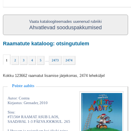
Vaata kataloogiteemades uuenenud rubriiki
Ahvatlevad sooduspakkumised
Raamatute kataloog: otsingutulem
...
1
2
3
4
5
2473
2474
Kokku 123662 raamatut lisamise järjekorras, 2474 leheküljel
Poiste aabits
Autor: Contra
Kirjastus: Grenader, 2010
Sisu:
#T156# RAAMAT ASUB LAOS,
SAADAVAL 1-3 PÄEVA JOOKSUL. 265
Lõbusam ja poistekam kui ükski teine