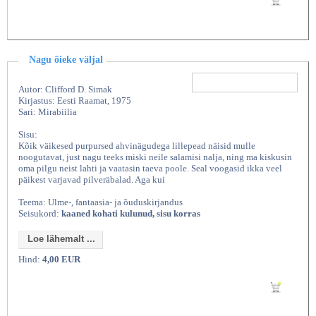
Nagu õieke väljal
Autor: Clifford D. Simak
Kirjastus: Eesti Raamat, 1975
Sari: Mirabiilia
Sisu:
Kõik väikesed purpursed ahvinägudega lillepead näisid mulle
noogutavat, just nagu teeks miski neile salamisi nalja, ning ma kiskusin
oma pilgu neist lahti ja vaatasin taeva poole. Seal voogasid ikka veel
päikest varjavad pilveräbalad. Aga kui
Teema: Ulme-, fantaasia- ja õuduskirjandus
Seisukord:
kaaned kohati kulunud, sisu korras
Loe lähemalt ...
Hind:
4,00 EUR
Lisan ostukorvi