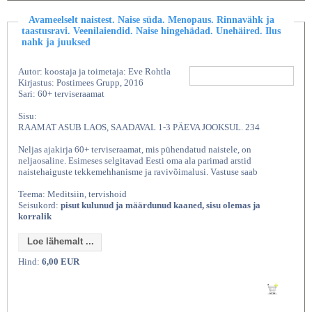
Avameelselt naistest. Naise süda. Menopaus. Rinnavähk ja
taastusravi. Veenilaiendid. Naise hingehädad. Unehäired. Ilus
nahk ja juuksed
Autor: koostaja ja toimetaja: Eve Rohtla
Kirjastus: Postimees Grupp, 2016
Sari: 60+ terviseraamat
Sisu:
RAAMAT ASUB LAOS, SAADAVAL 1-3 PÄEVA JOOKSUL. 234
Neljas ajakirja 60+ terviseraamat, mis pühendatud naistele, on
neljaosaline. Esimeses selgitavad Eesti oma ala parimad arstid
naistehaiguste tekkemehhanisme ja ravivõimalusi. Vastuse saab
Teema: Meditsiin, tervishoid
Seisukord:
pisut kulunud ja määrdunud kaaned, sisu olemas ja
korralik
Loe lähemalt ...
Hind:
6,00 EUR
Lisan ostukorvi