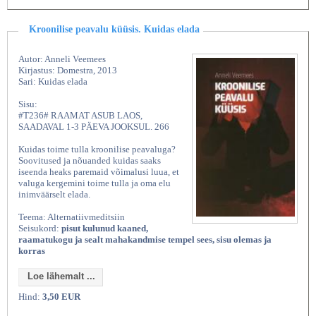
Kroonilise peavalu küüsis. Kuidas elada
Autor: Anneli Veemees
Kirjastus: Domestra, 2013
Sari: Kuidas elada
Sisu:
#T236# RAAMAT ASUB LAOS,
SAADAVAL 1-3 PÄEVA JOOKSUL. 266
Kuidas toime tulla kroonilise peavaluga?
Soovitused ja nõuanded kuidas saaks
iseenda heaks paremaid võimalusi luua, et
valuga kergemini toime tulla ja oma elu
inimväärselt elada.
Teema: Alternatiivmeditsiin
Seisukord:
pisut kulunud kaaned,
raamatukogu ja sealt mahakandmise tempel sees, sisu olemas ja
korras
Loe lähemalt ...
Hind:
3,50 EUR