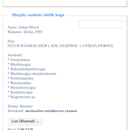
Murphy seaduste täielik kogu
Autor: Arthur Bloch
Kirjastus: Detlar, 1993
Sisu:
#T313# RAAMAT ASUB LAOS, SAADAVAL 1-3 PÄEVA JOOKSUL.
Sisukord:
* Sissejuhatus
* Murfoloogia
* Rakendusmurfoloogia
* Murfoloogia edasijõudnutele
* Problemantika
* Bürokraatika
* Hierarhioloogia
* Komitoloogia
* Riigimeelsus ja
Teema: Huumor
Seisukord:
normaalses seisukorras raamat
Loe lähemalt ...
Hind:
5,00 EUR