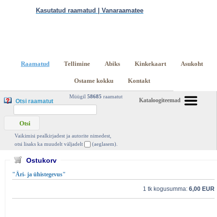
Kasutatud raamatud | Vanaraamatee
2473 2474 Kokku 123662 raamatut lisamise
järjekorras, 2474 leheküljel
Kasutatud raamatud |
Raamatud
Tellimine
Abiks
Kinkekaart
Asukoht
Vanaraamat. ee raamatupood
Ostame kokku
Kontakt
Müügil
58685
raamatut
Kataloogiteemad
Otsi raamatut
Vaikimisi pealkirjadest ja autorite nimedest,
otsi lisaks ka muudelt väljadelt
(aeglasem).
Ostukorv
"Äri- ja ühistegevus"
1 tk kogusumma:
6,00 EUR
Vaatan korvi sisu