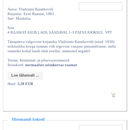
Autor: Vladzimir Karatkevitš
Kirjastus: Eesti Raamat, 1983
Sari: Mirabilia
Sisu:
# RAAMAT ASUB LAOS, SAADAVAL 1-3 PÄEVA JOOKSUL. VPT
Tänapäeva valgevene kirjaniku Vladzimir Karatkevitši (sünd. 1930)
seiklusliku koega romaan viib tegevuse vanasse pärusmõisasse, mille
omanike kohal lasub ränk needus: ammustel aegadel
Teema: Kriminaal- ja põnevusromaanid
Seisukord:
normaalses seisukorras raamat
Loe lähemalt ...
Hind:
5,50 EUR
Lisan ostukorvi
Hiromandi kokteil