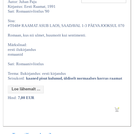
Autor: Juhan Paju
Kirjastus: Eesti Raamat, 1991
Sari: Romaanivõistlus '90
Sisu:
#T048# RAAMAT ASUB LAOS, SAADAVAL 1-3 PÄEVA JOOKSUL 070
Romaan, kus nii ulmet, huumorit kui sentimenti.
Märksõnad:
eesti ilukirjandus
romaanid
Sari: Romaanivõistlus
Teema: Ilukirjandus: eesti kirjandus
Seisukord:
kaaned pisut kulunud, üldiselt normaalses korras raamat
Loe lähemalt ...
Hind:
7,00 EUR
Lisan ostukorvi