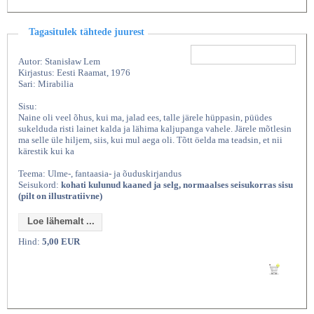
Tagasitulek tähtede juurest
Autor: Stanisław Lem
Kirjastus: Eesti Raamat, 1976
Sari: Mirabilia
Sisu:
Naine oli veel õhus, kui ma, jalad ees, talle järele hüppasin, püüdes
sukelduda risti lainet kalda ja lähima kaljupanga vahele. Järele mõtlesin
ma selle üle hiljem, siis, kui mul aega oli. Tõtt öelda ma teadsin, et nii
kärestik kui ka
Teema: Ulme-, fantaasia- ja õuduskirjandus
Seisukord:
kohati kulunud kaaned ja selg, normaalses seisukorras sisu
(pilt on illustratiivne)
Loe lähemalt ...
Hind:
5,00 EUR
Lisan ostukorvi