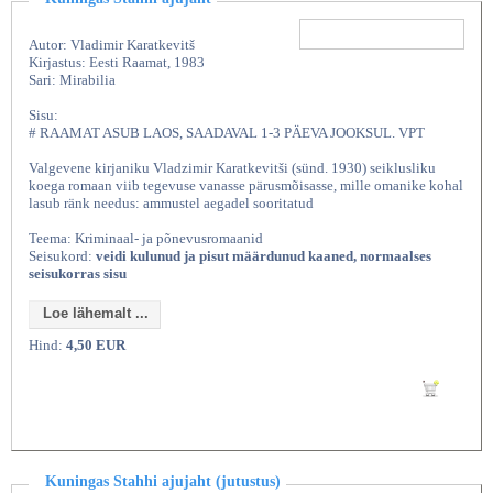
Autor: Vladimir Karatkevitš
Kirjastus: Eesti Raamat, 1983
Sari: Mirabilia
Sisu:
# RAAMAT ASUB LAOS, SAADAVAL 1-3 PÄEVA JOOKSUL. VPT
Valgevene kirjaniku Vladzimir Karatkevitši (sünd. 1930) seiklusliku
koega romaan viib tegevuse vanasse pärusmõisasse, mille omanike kohal
lasub ränk needus: ammustel aegadel sooritatud
Teema: Kriminaal- ja põnevusromaanid
Seisukord:
veidi kulunud ja pisut määrdunud kaaned, normaalses
seisukorras sisu
Loe lähemalt ...
Hind:
4,50 EUR
Lisan ostukorvi
Kuningas Stahhi ajujaht (jutustus)