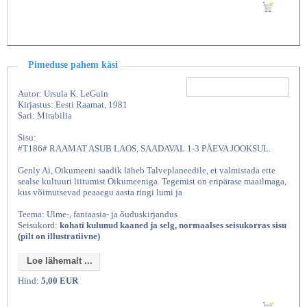
Lisan ostukorvi
Pimeduse pahem käsi
Autor: Ursula K. LeGuin
Kirjastus: Eesti Raamat, 1981
Sari: Mirabilia
Sisu:
#T186# RAAMAT ASUB LAOS, SAADAVAL 1-3 PÄEVA JOOKSUL.
Genly Ai, Oikumeeni saadik läheb Talveplaneedile, et valmistada ette
sealse kultuuri liitumist Oikumeeniga. Tegemist on eripärase maailmaga,
kus võimutsevad peaaegu aasta ringi lumi ja
Teema: Ulme-, fantaasia- ja õuduskirjandus
Seisukord:
kohati kulunud kaaned ja selg, normaalses seisukorras sisu
(pilt on illustratiivne)
Loe lähemalt ...
Hind:
5,00 EUR
Lisan ostukorvi