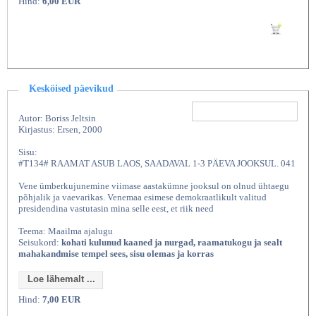
Hind:
6,00 EUR
Lisan ostukorvi
Kesköised päevikud
Autor: Boriss Jeltsin
Kirjastus: Ersen, 2000
Sisu:
#T134# RAAMAT ASUB LAOS, SAADAVAL 1-3 PÄEVA JOOKSUL. 041
Vene ümberkujunemine viimase aastakümne jooksul on olnud ühtaegu
põhjalik ja vaevarikas. Venemaa esimese demokraatlikult valitud
presidendina vastutasin mina selle eest, et riik need
Teema: Maailma ajalugu
Seisukord:
kohati kulunud kaaned ja nurgad, raamatukogu ja sealt
mahakandmise tempel sees, sisu olemas ja korras
Loe lähemalt ...
Hind:
7,00 EUR