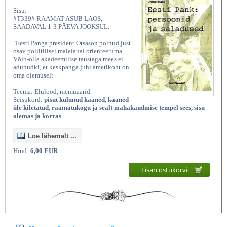
Sisu:
#T339# RAAMAT ASUB LAOS,
SAADAVAL 1-3 PÄEVA JOOKSUL.
"Eesti Panga president Otsason polnud just
osav poliitilisel malelaual orienteeruma.
Võib-olla akadeemilise taustaga mees ei
adunudki, et keskpanga juhi ametikoht on
oma olemuselt
Teema: Elulood, memuaarid
Seisukord:
pisut kulunud kaaned, kaaned
üle kiletatud, raamatukogu ja sealt mahakandmise tempel sees, sisu
olemas ja korras
Loe lähemalt ...
Hind:
6,00 EUR
Lisan ostukorvi