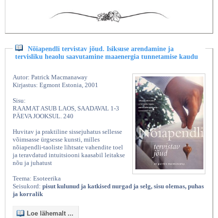
Nõiapendli tervistav jõud. Isiksuse arendamine ja
tervisliku heaolu saavutamine maaenergia tunnetamise kaudu
Autor: Patrick Macmanaway
Kirjastus: Egmont Estonia, 2001
Sisu:
RAAMAT ASUB LAOS, SAADAVAL 1-3
PÄEVA JOOKSUL. 240
Huvitav ja praktiline sissejuhatus sellesse
võimsasse ürgsesse kunsti, milles
nõiapendli-taoliste lihtsate vahendite toel
ja teravdatud intuitsiooni kaasabil leitakse
nõu ja juhatust
Teema: Esoteerika
Seisukord:
pisut kulunud ja katkised nurgad ja selg, sisu olemas, puhas
ja korralik
Loe lähemalt ...