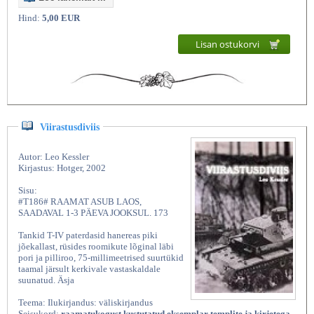
Hind:
5,00 EUR
Lisan ostukorvi
Viirastusdiviis
Autor: Leo Kessler
Kirjastus: Hotger, 2002
Sisu:
#T186# RAAMAT ASUB LAOS,
SAADAVAL 1-3 PÄEVA JOOKSUL. 173
Tankid T-IV paterdasid hanereas piki
jõekallast, rüsides roomikute lõginal läbi
pori ja pilliroo, 75-millimeetrised suurtükid
taamal järsult kerkivale vastaskaldale
suunatud. Äsja
Teema: Ilukirjandus: väliskirjandus
Seisukord:
raamatukogust kustutatud eksemplar templite ja kirjetega,