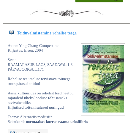
Toiduvalmistamine rohelise teega
Autor: Ying Chang Compestine
Kirjastus: Ersen, 2004
Sisu:
RAAMAT ASUB LAOS, SAADAVAL 1-3
PÄEVA JOOKSUL.171
Rohelise tee imelise tervistava toimega
suurepärased toidud
Aasia kultuurides on rohelist teed peetud
sajandeid üheks looduse tõhusamaks
ravivahendiks.
Hiljutised toitumisalased uuringud
Teema: Alternatiivmeditsiin
Seisukord:
normaalses korras raamat, eksliibris