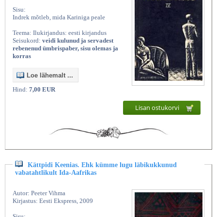
Sisu:
Indrek mõtleb, mida Kariniga peale
Teema: Ilukirjandus: eesti kirjandus
Seisukord:
veidi kulunud ja servadest
rebenenud ümbrispaber, sisu olemas ja
korras
Loe lähemalt ...
Hind:
7,00 EUR
Lisan ostukorvi
Kättpidi Keenias. Ehk kümme lugu läbikukkunud
vabatahtlikult Ida-Aafrikas
Autor: Peeter Vihma
Kirjastus: Eesti Ekspress, 2009
Sisu: