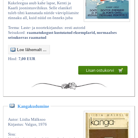
Kukeleegua asub kahe lapse, Kersti ja
Kaarli joonistusvihikus. Selle elanikel
tuleb tihti kannatada nüride värvipliiatsite
rünnaku all, kuid nüüd on õnneks juba
Teema: Laste- ja noortekirjandus: eesti autorid
Seisukord:
raamatukogust kustutatud eksemplarid, normaalses
seisukorras raamatud
Loe lähemalt ...
Hind:
7,00 EUR
Lisan ostukorvi
Kangakudumine
Autor: Liidia Mälksoo
Kirjastus: Valgus, 1976
Sisu: