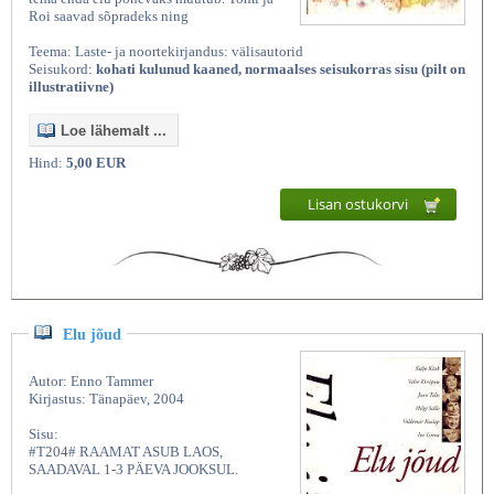
Roi saavad sõpradeks ning
Teema: Laste- ja noortekirjandus: välisautorid
Seisukord:
kohati kulunud kaaned, normaalses seisukorras sisu (pilt on
illustratiivne)
Loe lähemalt ...
Hind:
5,00 EUR
Lisan ostukorvi
Elu jõud
Autor: Enno Tammer
Kirjastus: Tänapäev, 2004
Sisu:
#T204# RAAMAT ASUB LAOS,
SAADAVAL 1-3 PÄEVA JOOKSUL.