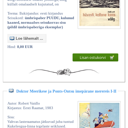
küllalt omalaadselt kujutatud, on
Teema: Ilukirjandus: eesti kirjandus
Seisukord:
ümbrispaber PUUDU, kulunud
kaaned, normaalses seisukorras sisu
(pildil ümbrispaberiga eksemplar)
Loe lähemalt ...
Hind:
8,00 EUR
Lisan ostukorvi
Doktor Meerikese ja Ponts-Ontsu imepärane merereis I-II
Autor: Robert Vaidlo
Kirjastus: Eesti Raamat, 1983
Sisu:
Vahvas lasteraamatus jätkuvad juba tuntud
Kukeleegua-linna tegelaste seiklused.