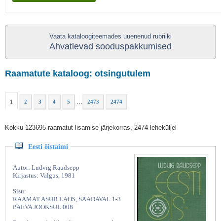
Vaata kataloogiteemades uuenenud rubriiki
Ahvatlevad sooduspakkumised
Raamatute kataloog: otsingutulem
...
1
2
3
4
5
2473
2474
Kokku 123695 raamatut lisamise järjekorras, 2474 leheküljel
Eesti õistaimi
Autor: Ludvig Raudsepp
Kirjastus: Valgus, 1981
Sisu:
RAAMAT ASUB LAOS, SAADAVAL 1-3
PÄEVA JOOKSUL.008