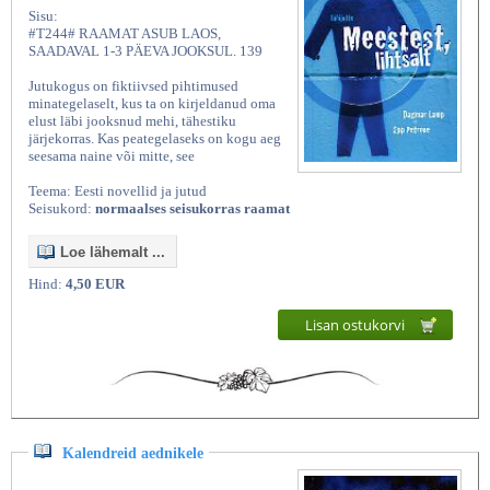
Sisu:
#T244# RAAMAT ASUB LAOS,
SAADAVAL 1-3 PÄEVA JOOKSUL. 139
Jutukogus on fiktiivsed pihtimused
minategelaselt, kus ta on kirjeldanud oma
elust läbi jooksnud mehi, tähestiku
järjekorras. Kas peategelaseks on kogu aeg
seesama naine või mitte, see
Teema: Eesti novellid ja jutud
Seisukord:
normaalses seisukorras raamat
Loe lähemalt ...
Hind:
4,50 EUR
Lisan ostukorvi
Kalendreid aednikele