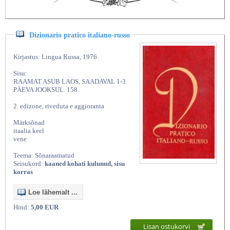
Dizionario pratico italiano-russo
Kirjastus: Lingua Russa, 1976
Sisu:
RAAMAT ASUB LAOS, SAADAVAL 1-3
PÄEVA JOOKSUL. 158
2. edizone, riveduta e aggioranta
Märksõnad
itaalia keel
vene
Teema: Sõnaraamatud
Seisukord:
kaaned kohati kulunud, sisu
korras
Loe lähemalt ...
Hind:
5,00 EUR
Lisan ostukorvi