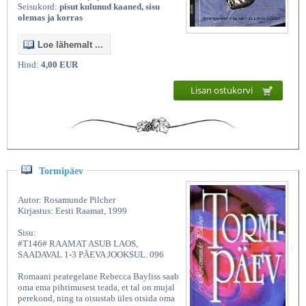
Seisukord:
pisut kulunud kaaned, sisu
olemas ja korras
Loe lähemalt ...
Hind:
4,00 EUR
Lisan ostukorvi
Tormipäev
Autor: Rosamunde Pilcher
Kirjastus: Eesti Raamat, 1999
Sisu:
#T146# RAAMAT ASUB LAOS,
SAADAVAL 1-3 PÄEVA JOOKSUL. 096
Romaani peategelane Rebecca Bayliss saab
oma ema pihtimusest teada, et tal on mujal
perekond, ning ta otsustab üles otsida oma