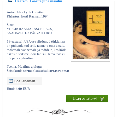
Haarem. Looritagune maailm
Autor: Alev Lytle Croutier
Kirjastus: Eesti Raamat, 1994
Sisu:
#T304# RAAMAT ASUB LAOS,
SAADAVAL 1-3 PÄEVA JOOKSUL.
18-aastaselt USA-sse siirdunud türklanna
on pühendanud selle raamatu oma emale,
mõlemale vanaemale ja tädidele, kes kõik
oskasid seitsme loori tantsu. Tema teos ei
ole pelk ajalooline
Teema: Maailma ajalugu
Seisukord:
normaalses seisukorras raamat
Loe lähemalt ...
Hind:
4,00 EUR
Lisan ostukorvi