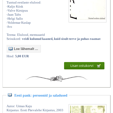
Tuntud eestlaste elulood:
-Kaljo Kiisk
-Valve Kirsipuu
-Jaan Talts
-Helgi Sallo
-Voldemar Kuslap
-Ivo
Teema: Elulood, memuaarid
Seisukord:
veidi kulunud kaaned, kuid sisult terve ja puhas raamat
Loe lähemalt ...
Hind:
5,00 EUR
Lisan ostukorvi
Eesti pank: persoonid ja saladused
Autor: Urmas Kaju
Kirjastus: Eesti Päevalehe Kirjastus, 2003