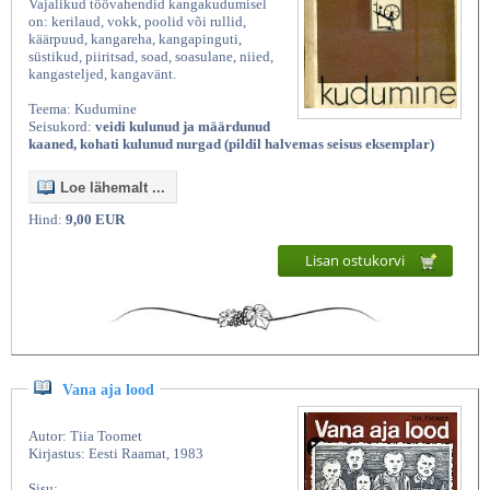
Vajalikud töövahendid kangakudumisel
on: kerilaud, vokk, poolid või rullid,
käärpuud, kangareha, kangapinguti,
süstikud, piiritsad, soad, soasulane, niied,
kangasteljed, kangavänt.
Teema: Kudumine
Seisukord:
veidi kulunud ja määrdunud
kaaned, kohati kulunud nurgad (pildil halvemas seisus eksemplar)
Loe lähemalt ...
Hind:
9,00 EUR
Lisan ostukorvi
Vana aja lood
Autor: Tiia Toomet
Kirjastus: Eesti Raamat, 1983
Sisu: