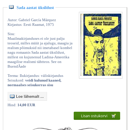
Sada aastat üksildust
Autor: Gabriel García Márquez
Kirjastus: Eesti Raamat, 1975
Sisu:
Maailmakirjanduses ei ole just palju
teoseid, milles müüt ja ajalugu, maagia ja
realism põimuksid nii imetabasel kombel
nagu romaanis Sada aastat üksildust,
millest on kujunenud Ladina-Ameerika
maagilise realismi tähtteos. See on
BuendÃade
Teema: Ilukirjandus: väliskirjandus
Seisukord:
veidi kulunud kaaned,
normaalses seisukorras sisu
Loe lähemalt ...
Hind:
14,00 EUR
Lisan ostukorvi