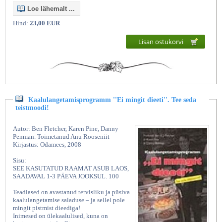
Loe lähemalt ...
Hind:
23,00 EUR
Lisan ostukorvi
Kaalulangetamisprogramm ''Ei mingit dieeti''. Tee seda
teistmoodi!
Autor: Ben Fletcher, Karen Pine, Danny
Penman. Toimetanud Anu Rooseniit
Kirjastus: Odamees, 2008
Sisu:
SEE KASUTATUD RAAMAT ASUB LAOS,
SAADAVAL 1-3 PÄEVA JOOKSUL. 100
Teadlased on avastanud tervisliku ja püsiva
kaalulangetamise saladuse – ja sellel pole
mingit pistmist dieediga!
Inimesed on ülekaalulised, kuna on