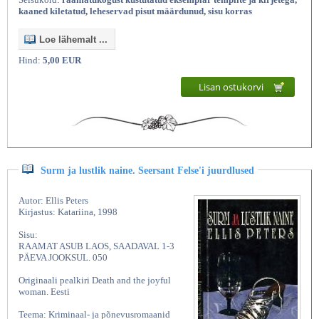
kaaned kiletatud, leheservad pisut määrdunud, sisu korras
Loe lähemalt ...
Hind:
5,00 EUR
Lisan ostukorvi
Surm ja lustlik naine. Seersant Felse'i juurdlused
Autor: Ellis Peters
Kirjastus: Katariina, 1998
Sisu:
RAAMAT ASUB LAOS, SAADAVAL 1-3
PÄEVA JOOKSUL. 050
Originaali pealkiri Death and the joyful
woman. Eesti
Teema: Kriminaal- ja põnevusromaanid