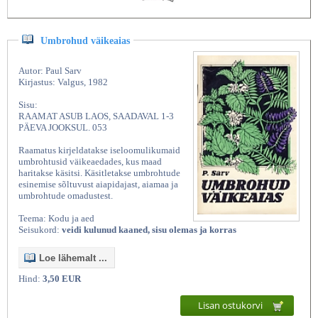
Umbrohud väikeaias
Autor: Paul Sarv
Kirjastus: Valgus, 1982
Sisu:
RAAMAT ASUB LAOS, SAADAVAL 1-3
PÄEVA JOOKSUL. 053
Raamatus kirjeldatakse iseloomulikumaid
umbrohtusid väikeaedades, kus maad
haritakse käsitsi. Käsitletakse umbrohtude
esinemise sõltuvust aiapidajast, aiamaa ja
umbrohtude omadustest.
Teema: Kodu ja aed
Seisukord:
veidi kulunud kaaned, sisu olemas ja korras
Loe lähemalt ...
Hind:
3,50 EUR
Lisan ostukorvi