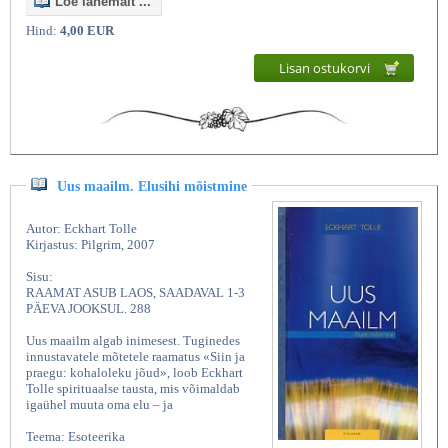
Loe lähemalt ...
Hind:
4,00 EUR
Lisan ostukorvi
Uus maailm. Elusihi mõistmine
Autor: Eckhart Tolle
Kirjastus: Pilgrim, 2007
Sisu:
RAAMAT ASUB LAOS, SAADAVAL 1-3
PÄEVA JOOKSUL. 288
Uus maailm algab inimesest. Tuginedes
innustavatele mõtetele raamatus «Siin ja
praegu: kohaloleku jõud», loob Eckhart
Tolle spirituaalse tausta, mis võimaldab
igaühel muuta oma elu – ja
Teema: Esoteerika