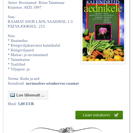
Autor: Koostanud: Riina Tammsaar
Kirjastus: AED, 1997
Sisu:
RAAMAT ASUB LAOS, SAADAVAL 1-3
PÄEVA JOOKSUL. 253
Sisu:
* Iluaiandus
* Köögiviljakasvatus katmikalal
* Köögiviljaaed
* Maitse- ja ravimtaimed
* Taimekaitse
* Toalilled
* Viljapuu- ja
Teema: Kodu ja aed
Seisukord:
normaalses seisukorras raamat
Loe lähemalt ...
Hind:
5,00 EUR
Lisan ostukorvi