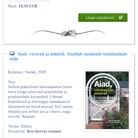
Hind:
19,50 EUR
Lisan ostukorvi
Aiad, väravad ja müürid. Sisaldab uusimaid vinüülaedade
stiile
Kirjastus: Varrak, 2009
Sisu:
Sellest praktilisest käsiraamatust leiate
terve hulga erinevaid aiamüüride ja
piirdeaedade kavandeid. Lihtsad
kirjeldused ja tööetappe sammhaaval
illustreerivad fotod aitavad Teil valmis
ehitada just sellise aia ja värava, nagu
soovite. Raamat
Teema: Ehitus
Seisukord:
heas korras raamat