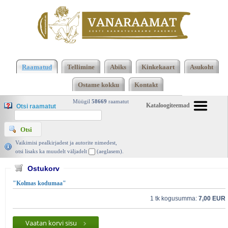
2473 2474 Kokku 123695 raamatut lisamise
järjekorras, 2474 leheküljel
Kasutatud raamatud |
Raamatud
Tellimine
Abiks
Kinkekaart
Asukoht
Vanaraamat. ee raamatupood
Ostame kokku
Kontakt
Müügil
58669
raamatut
Kataloogiteemad
Otsi raamatut
Vaikimisi pealkirjadest ja autorite nimedest,
otsi lisaks ka muudelt väljadelt
(aeglasem).
Ostukorv
"Kolmas kodumaa"
1 tk kogusumma:
7,00 EUR
Vaatan korvi sisu