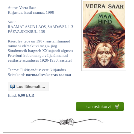
Autor: Veera Saar
Kirjastus: Eesti raamat, 1990
Sisu:
RAAMAT ASUB LAOS, SAADAVAL 1-3
PÄEVA JOOKSUL. 139
Käesolev teos on 1987. aastal ilmunud
romaani «Kraakuvi mägi» järg.
Sündmustik hargneb XX sajandi alguses
Peterburi kubermangu väljarännanud
eestlaste asunduses 1920-1930. aastatel
Teema: Ilukirjandus: eesti kirjandus
Seisukord:
normaalses korras raamat
Loe lähemalt ...
Hind:
6,00 EUR
Lisan ostukorvi