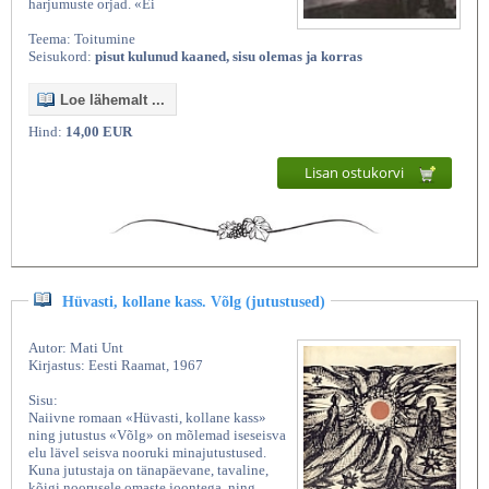
harjumuste orjad. «Ei
Teema: Toitumine
Seisukord:
pisut kulunud kaaned, sisu olemas ja korras
Loe lähemalt ...
Hind:
14,00 EUR
Lisan ostukorvi
Hüvasti, kollane kass. Võlg (jutustused)
Autor: Mati Unt
Kirjastus: Eesti Raamat, 1967
Sisu:
Naiivne romaan «Hüvasti, kollane kass»
ning jutustus «Võlg» on mõlemad iseseisva
elu lävel seisva nooruki minajutustused.
Kuna jutustaja on tänapäevane, tavaline,
kõigi noorusele omaste joontega, ning