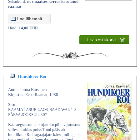
Seisukord:
normaalses korras kasutatud
raamat
Loe lähemalt ...
Hind:
14,00 EUR
Lisan ostukorvi
Hundikoer Roi
Autor: Jorma Kurvinen
Kirjastus: Eesti Raamat, 1988
Sisu:
RAAMAT ASUB LAOS, SAADAVAL 1-3
PÄEVA JOOKSUL. 307
Kaasaegse soome kirjaniku põnev jutustus
sellest, kuidas poiss Tomi päästab
hundikoer Roi tagaajajate käest, millega ka
tema enda elu põnevaks muutub. Tomi ja