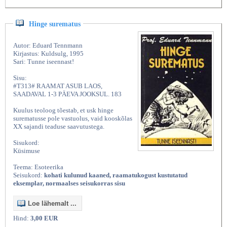
Hinge surematus
Autor: Eduard Tennmann
Kirjastus: Kuldsulg, 1995
Sari: Tunne iseennast!
Sisu:
#T313# RAAMAT ASUB LAOS,
SAADAVAL 1-3 PÄEVA JOOKSUL. 183
Kuulus teoloog tõestab, et usk hinge
surematusse pole vastuolus, vaid kooskõlas
XX sajandi teaduse saavutustega.
Sisukord:
Küsimuse
Teema: Esoteerika
Seisukord:
kohati kulunud kaaned, raamatukogust kustutatud
eksemplar, normaalses seisukorras sisu
Loe lähemalt ...
Hind:
3,00 EUR