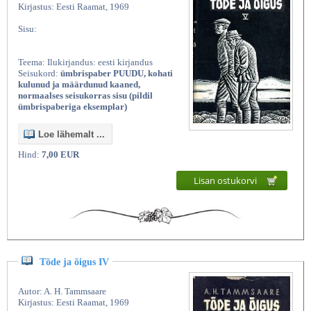
Kirjastus: Eesti Raamat, 1969
Sisu:
Teema: Ilukirjandus: eesti kirjandus
Seisukord:
ümbrispaber PUUDU, kohati
kulunud ja määrdunud kaaned,
normaalses seisukorras sisu (pildil
ümbrispaberiga eksemplar)
Loe lähemalt ...
Hind:
7,00 EUR
Lisan ostukorvi
Tõde ja õigus IV
Autor: A. H. Tammsaare
Kirjastus: Eesti Raamat, 1969