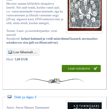
Huvitav raamat kõikidele tänapäeva
lastele. Siit saab teada, kuidas vanal ajal,
s.o. vanavanaemade-vanavanaisade, aga ka
vanavanemate ja lihtsalt vanemate aegu
(20.saj. algusest kuni 1950-ndateni) elati ja
oldi, mida söödi, kuidas mängiti,
Teema: Laste- ja noortekirjandus: eesti
autorid
Seisukord:
kohati kulunud ja veidi määrdunud kaaned, normaalses
seisukorras sisu (pilt on illustratiivne)
Loe lähemalt ...
Hind:
5,00 EUR
Lisan ostukorvi
Tõde ja õigus V
Autor: Anton Hansen Tammsaare