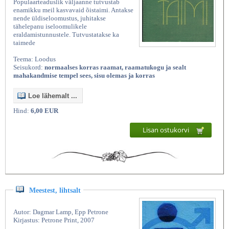
Populaarteaduslik väljaanne tutvustab
enamikku meil kasvavaid õistaimi. Antakse
nende üldiseloomustus, juhitakse
tähelepanu iseloomulikele
eraldamistunnustele. Tutvustatakse ka
taimede
Teema: Loodus
Seisukord:
normaalses korras raamat, raamatukogu ja sealt
mahakandmise tempel sees, sisu olemas ja korras
Loe lähemalt ...
Kasutatud raamatud | Vanaraamatee
Hind:
6,00 EUR
Lisan ostukorvi
Meestest, lihtsalt
Autor: Dagmar Lamp, Epp Petrone
Kirjastus: Petrone Print, 2007