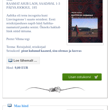
RAAMAT ASUB LAOS, SAADAVAL 1-3
PÄEVA JOOKSUL. 195
Aafrika oli terra incognita kuni
Linvingstone´i suurte reisideni. Eesti
reisikirjanduses napib häid Aafrika-
raamatuid paraku senini. Õnneks hakkab
lünk nüüd täituma.
Peeter Vihma tegi
Teema: Reisijuhid, reisikirjad
Seisukord:
pisut kulunud kaaned, sisu olemas ja korras
Loe lähemalt ...
Hind:
9,00 EUR
Lisan ostukorvi
Maa hind