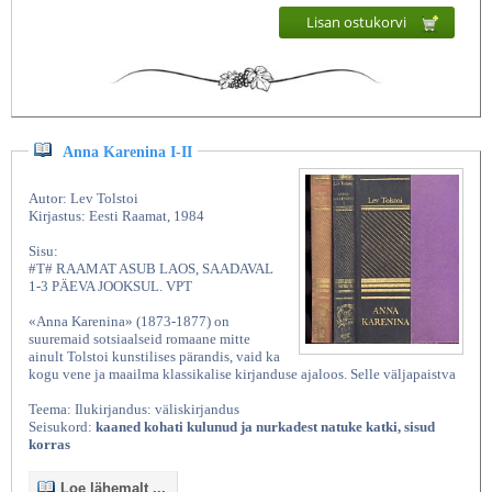
Lisan ostukorvi
Anna Karenina I-II
Autor: Lev Tolstoi
Kirjastus: Eesti Raamat, 1984
Sisu:
#T# RAAMAT ASUB LAOS, SAADAVAL
1-3 PÄEVA JOOKSUL. VPT
«Anna Karenina» (1873-1877) on
suuremaid sotsiaalseid romaane mitte
ainult Tolstoi kunstilises pärandis, vaid ka
kogu vene ja maailma klassikalise kirjanduse ajaloos. Selle väljapaistva
Teema: Ilukirjandus: väliskirjandus
Seisukord:
kaaned kohati kulunud ja nurkadest natuke katki, sisud
korras
Loe lähemalt ...