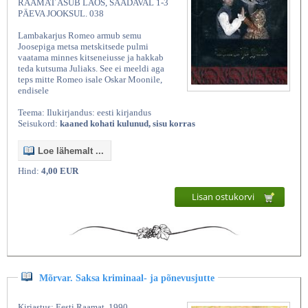
RAAMAT ASUB LAOS, SAADAVAL 1-3
PÄEVA JOOKSUL. 038
Lambakarjus Romeo armub semu
Joosepiga metsa metskitsede pulmi
vaatama minnes kitseneiusse ja hakkab
teda kutsuma Juliaks. See ei meeldi aga
teps mitte Romeo isale Oskar Moonile,
endisele
Teema: Ilukirjandus: eesti kirjandus
Seisukord:
kaaned kohati kulunud, sisu korras
Loe lähemalt ...
Hind:
4,00 EUR
Lisan ostukorvi
Mõrvar. Saksa kriminaal- ja põnevusjutte
Kirjastus: Eesti Raamat, 1990