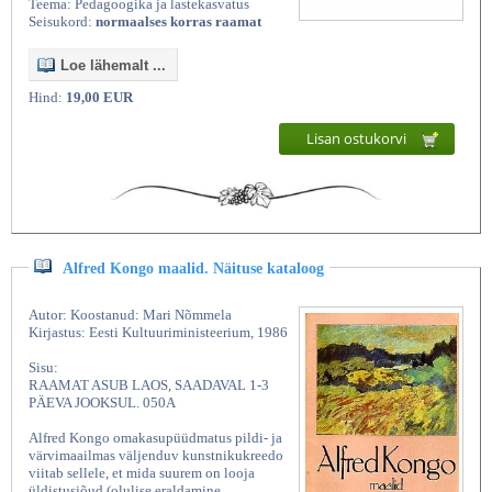
Teema: Pedagoogika ja lastekasvatus
Seisukord:
normaalses korras raamat
Loe lähemalt ...
Hind:
19,00 EUR
Lisan ostukorvi
Alfred Kongo maalid. Näituse kataloog
Autor: Koostanud: Mari Nõmmela
Kirjastus: Eesti Kultuuriministeerium, 1986
Sisu:
RAAMAT ASUB LAOS, SAADAVAL 1-3
PÄEVA JOOKSUL. 050A
Alfred Kongo omakasupüüdmatus pildi- ja
värvimaailmas väljenduv kunstnikukreedo
viitab sellele, et mida suurem on looja
üldistusjõud (olulise eraldamine