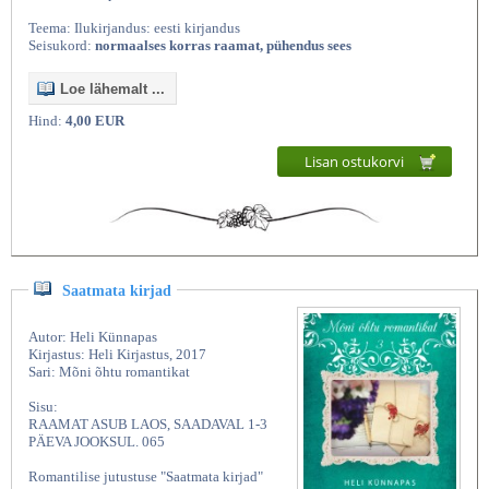
Teema: Ilukirjandus: eesti kirjandus
Seisukord:
normaalses korras raamat, pühendus sees
Loe lähemalt ...
Hind:
4,00 EUR
Lisan ostukorvi
Saatmata kirjad
Autor: Heli Künnapas
Kirjastus: Heli Kirjastus, 2017
Sari: Mõni õhtu romantikat
Sisu:
RAAMAT ASUB LAOS, SAADAVAL 1-3
PÄEVA JOOKSUL. 065
Romantilise jutustuse "Saatmata kirjad"