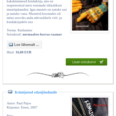
kakskümmend kindakirja, mis on
inspireeritud meie esiemade rikkalikust
mustripärandist. Igas mustris on natuke uut
ja natuke vana. Mustreid koostades oli
minu sooviks anda rahvuslikele vöö- ja
kindakirjadele uus
Teema: Kudumine
Seisukord:
normaalses korras raamat
Loe lähemalt ...
Hind:
16,00 EUR
Lisan ostukorvi
Krimijutud edasijõudnuile
Autor: Paul Pajos
Kirjastus: Ersen, 2007
Sisu: