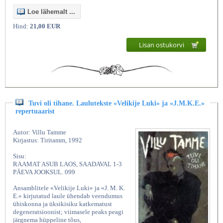
Loe lähemalt ...
Hind:
21,00 EUR
Lisan ostukorvi
Tuvi oli tihane. Laulutekste «Velikije Luki» ja «J.M.K.E.»
repertuaarist
Autor: Villu Tamme
Kirjastus: Tiritamm, 1992
Sisu:
RAAMAT ASUB LAOS, SAADAVAL 1-3
PÄEVA JOOKSUL. 099
Ansamblitele «Velikije Luki» ja «J. M. K.
E.» kirjutatud laule ühendab veendumus
ühiskonna ja üksikisiku katkematust
degeneratsioonist; viimasele peaks peagi
järgnema hüppeline tõus,