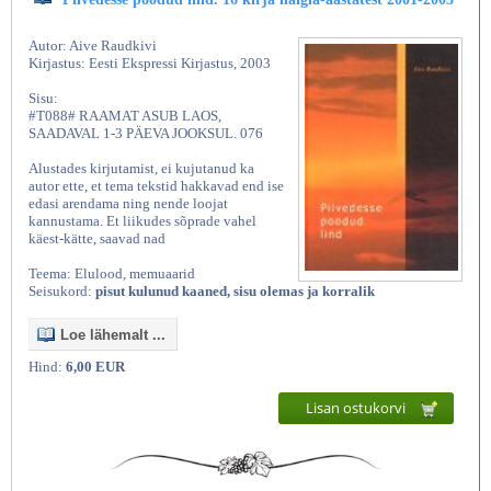
Autor: Aive Raudkivi
Kirjastus: Eesti Ekspressi Kirjastus, 2003
Sisu:
#T088# RAAMAT ASUB LAOS,
SAADAVAL 1-3 PÄEVA JOOKSUL. 076
Alustades kirjutamist, ei kujutanud ka
autor ette, et tema tekstid hakkavad end ise
edasi arendama ning nende loojat
kannustama. Et liikudes sõprade vahel
käest-kätte, saavad nad
Teema: Elulood, memuaarid
Seisukord:
pisut kulunud kaaned, sisu olemas ja korralik
Loe lähemalt ...
Hind:
6,00 EUR
Lisan ostukorvi