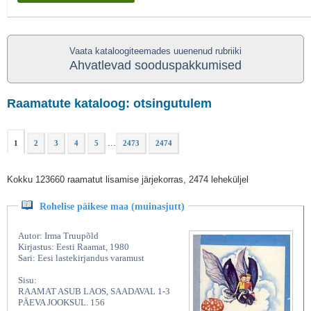
Vaata kataloogiteemades uuenenud rubriiki
Ahvatlevad sooduspakkumised
Raamatute kataloog: otsingutulem
...
1
2
3
4
5
2473
2474
Kokku 123660 raamatut lisamise järjekorras, 2474 leheküljel
Rohelise päikese maa (muinasjutt)
Autor: Irma Truupõld
Kirjastus: Eesti Raamat, 1980
Sari: Eesi lastekirjandus varamust
Sisu:
RAAMAT ASUB LAOS, SAADAVAL 1-3
PÄEVA JOOKSUL. 156