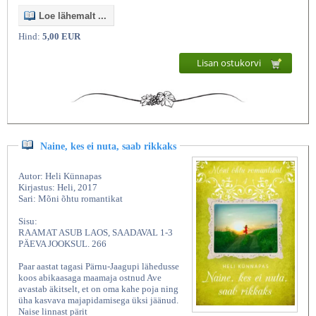
Loe lähemalt ...
Hind:
5,00 EUR
Lisan ostukorvi
Naine, kes ei nuta, saab rikkaks
Autor: Heli Künnapas
Kirjastus: Heli, 2017
Sari: Mõni õhtu romantikat
Sisu:
RAAMAT ASUB LAOS, SAADAVAL 1-3
PÄEVA JOOKSUL. 266
Paar aastat tagasi Pärnu-Jaagupi lähedusse
koos abikaasaga maamaja ostnud Ave
avastab äkitselt, et on oma kahe poja ning
üha kasvava majapidamisega üksi jäänud.
Naise linnast pärit