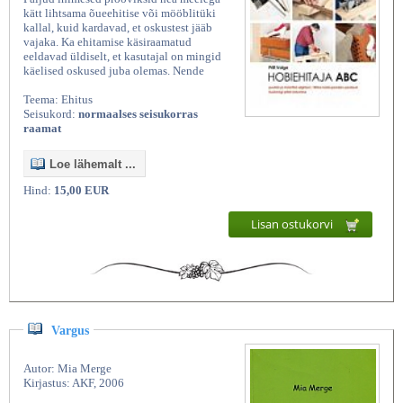
kätt lihtsama õueehitise või mööblitüki
kallal, kuid kardavad, et oskustest jääb
vajaka. Ka ehitamise käsiraamatud
eeldavad üldiselt, et kasutajal on mingid
käelised oskused juba olemas. Nende
Teema: Ehitus
Seisukord:
normaalses seisukorras
raamat
Loe lähemalt ...
Hind:
15,00 EUR
Lisan ostukorvi
Vargus
Autor: Mia Merge
Kirjastus: AKF, 2006