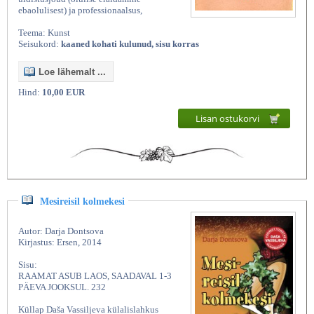
ebaolulisest) ja professionaalsus,
Teema: Kunst
Seisukord:
kaaned kohati kulunud, sisu korras
Loe lähemalt ...
Hind:
10,00 EUR
Lisan ostukorvi
Mesireisil kolmekesi
Autor: Darja Dontsova
Kirjastus: Ersen, 2014
Sisu:
RAAMAT ASUB LAOS, SAADAVAL 1-3
PÄEVA JOOKSUL. 232
Küllap Daša Vassiljeva külalislahkus