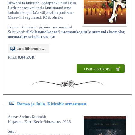
ükskord ta hukutab. Sedapuhku olid Daša
Ložkinos asuvat kodu õnnistanud oma
kohalolekuga Daša väljavalitu professor
Manevini sugulased. Kõik olnuks
Teema: Kriminaal- ja põnevusromaanid
Seisukord:
ülekiletatud kaaned, raamatukogust kustutatud eksemplar,
normaalses seisukorras sisu
Loe lähemalt ...
Hind:
9,00 EUR
Lisan ostukorvi
Romeo ja Julia. Kivirähk armastusest
Autor: Andrus Kivirähk
Kirjastus: Eesti Keele Sihtasutus, 2003
Sisu: