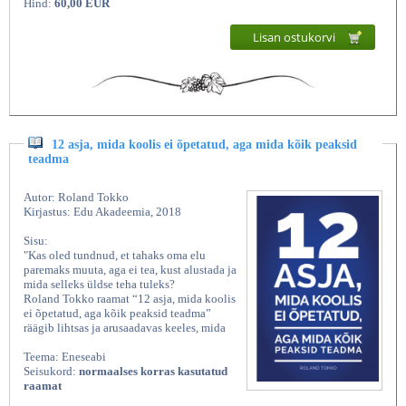
Hind:
60,00 EUR
Lisan ostukorvi
12 asja, mida koolis ei õpetatud, aga mida kõik peaksid
teadma
Autor: Roland Tokko
Kirjastus: Edu Akadeemia, 2018
Sisu:
"Kas oled tundnud, et tahaks oma elu
paremaks muuta, aga ei tea, kust alustada ja
mida selleks üldse teha tuleks?
Roland Tokko raamat “12 asja, mida koolis
ei õpetatud, aga kõik peaksid teadma”
räägib lihtsas ja arusaadavas keeles, mida
Teema: Eneseabi
Seisukord:
normaalses korras kasutatud
raamat