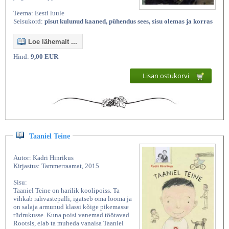
Teema: Eesti luule
Seisukord:
pisut kulunud kaaned, pühendus sees, sisu olemas ja korras
Loe lähemalt ...
Hind:
9,00 EUR
Lisan ostukorvi
Taaniel Teine
Autor: Kadri Hinrikus
Kirjastus: Tammerraamat, 2015
Sisu:
Taaniel Teine on harilik koolipoiss. Ta
vihkab rahvastepalli, igatseb oma looma ja
on salaja armunud klassi kõige pikemasse
tüdrukusse. Kuna poisi vanemad töötavad
Rootsis, elab ta muheda vanaisa Taaniel