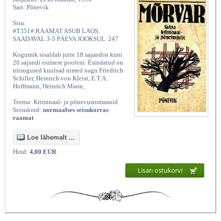
Sari: Põnevik
Sisu:
#T351# RAAMAT ASUB LAOS,
SAADAVAL 3-5 PÄEVA JOOKSUL. 247
Kogumik sisaldab jutte 18.sajandist kuni
20.sajandi esimese pooleni. Esindatud on
niisugused kuulsad nimed nagu Friedrich
Schiller, Heinrich von Kleist, E.T.A.
Hoffmann, Heinrich Mann,
Teema: Kriminaal- ja põnevusromaanid
Seisukord:
normaalses seisukorras
raamat
Loe lähemalt ...
Hind:
4,00 EUR
Lisan ostukorvi