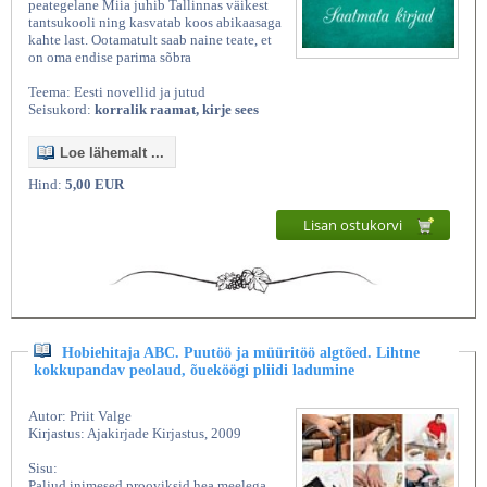
peategelane Miia juhib Tallinnas väikest
tantsukooli ning kasvatab koos abikaasaga
kahte last. Ootamatult saab naine teate, et
on oma endise parima sõbra
Teema: Eesti novellid ja jutud
Seisukord:
korralik raamat, kirje sees
Loe lähemalt ...
Hind:
5,00 EUR
Lisan ostukorvi
Hobiehitaja ABC. Puutöö ja müüritöö algtõed. Lihtne
kokkupandav peolaud, õueköögi pliidi ladumine
Autor: Priit Valge
Kirjastus: Ajakirjade Kirjastus, 2009
Sisu:
Paljud inimesed prooviksid hea meelega