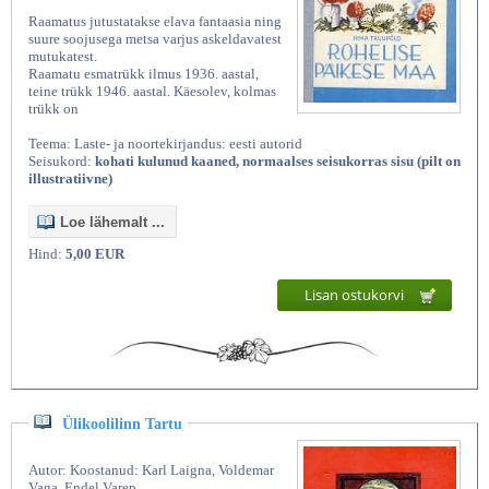
Raamatus jutustatakse elava fantaasia ning
suure soojusega metsa varjus askeldavatest
mutukatest.
Raamatu esmatrükk ilmus 1936. aastal,
teine trükk 1946. aastal. Käesolev, kolmas
trükk on
Teema: Laste- ja noortekirjandus: eesti autorid
Seisukord:
kohati kulunud kaaned, normaalses seisukorras sisu (pilt on
illustratiivne)
Loe lähemalt ...
Kasutatud raamatud | Vanaraamatee
Hind:
5,00 EUR
Lisan ostukorvi
Ülikoolilinn Tartu
Autor: Koostanud: Karl Laigna, Voldemar
Vaga, Endel Varep