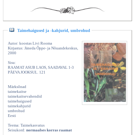
Taimehaigused ja -kahjurid, umbrohud
Autor: koostas Livi Rooma
Kirjastus: Jäneda Õppe- ja Nõuandekeskus,
2000
Sisu:
RAAMAT ASUB LAOS, SAADAVAL 1-3
PÄEVA JOOKSUL. 121
Märksõnad
taimekaitse
taimekaitsevahendid
taimehaigused
taimekahjurid
umbrohud
Eesti
Teema: Taimekasvatus
Seisukord:
normaalses korras raamat