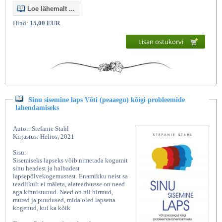
Loe lähemalt ...
Hind:
15,00 EUR
Lisan ostukorvi
Sinu sisemine laps Võti (peaaegu) kõigi probleemide
lahendamiseks
Autor: Stefanie Stahl
Kirjastus: Helios, 2021
Sisu:
Sisemiseks lapseks võib nimetada kogumit
sinu headest ja halbadest
lapsepõlvekogemustest. Enamikku neist sa
teadlikult ei mäleta, alateadvusse on need
aga kinnistunud. Need on nii hirmud,
mured ja puudused, mida oled lapsena
kogenud, kui ka kõik