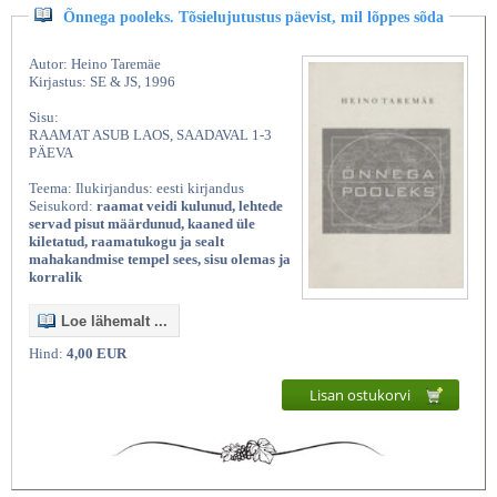
Õnnega pooleks. Tõsielujutustus päevist, mil lõppes sõda
Autor: Heino Taremäe
Kirjastus: SE & JS, 1996
Sisu:
RAAMAT ASUB LAOS, SAADAVAL 1-3
PÄEVA
Teema: Ilukirjandus: eesti kirjandus
Seisukord:
raamat veidi kulunud, lehtede
servad pisut määrdunud, kaaned üle
kiletatud, raamatukogu ja sealt
mahakandmise tempel sees, sisu olemas ja
korralik
Loe lähemalt ...
Hind:
4,00 EUR
Lisan ostukorvi