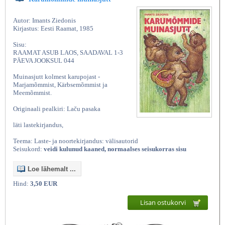
Autor: Imants Ziedonis
Kirjastus: Eesti Raamat, 1985
Sisu:
RAAMAT ASUB LAOS, SAADAVAL 1-3
PÄEVA JOOKSUL 044
Muinasjutt kolmest karupojast -
Marjamõmmist, Kärbsemõmmist ja
Meemõmmist.
Originaali pealkiri: Laču pasaka
läti lastekirjandus,
Teema: Laste- ja noortekirjandus: välisautorid
Seisukord:
veidi kulunud kaaned, normaalses seisukorras sisu
Loe lähemalt ...
Hind:
3,50 EUR
Lisan ostukorvi