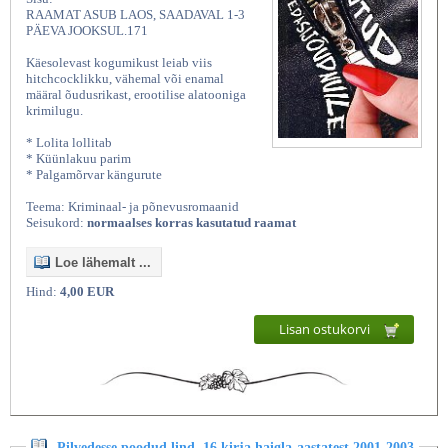
RAAMAT ASUB LAOS, SAADAVAL 1-3
PÄEVA JOOKSUL.171
Käesolevast kogumikust leiab viis
hitchcocklikku, vähemal või enamal
määral õudusrikast, erootilise alatooniga
krimilugu.
* Lolita lollitab
* Küünlakuu parim
* Palgamõrvar kängurute
Teema: Kriminaal- ja põnevusromaanid
Seisukord:
normaalses korras kasutatud raamat
Loe lähemalt ...
Hind:
4,00 EUR
Lisan ostukorvi
Pilvedesse poodud lind. 16 kirja haigla-aastatest 2001-2003