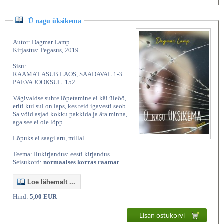
Ü nagu üksikema
Autor: Dagmar Lamp
Kirjastus: Pegasus, 2019
Sisu:
RAAMAT ASUB LAOS, SAADAVAL 1-3
PÄEVA JOOKSUL. 152
Vägivaldse suhte lõpetamine ei käi üleöö,
eriti kui sul on laps, kes teid igavesti seob.
Sa võid asjad kokku pakkida ja ära minna,
aga see ei ole lõpp.
Lõpuks ei saagi aru, millal
Teema: Ilukirjandus: eesti kirjandus
Seisukord:
normaalses korras raamat
Loe lähemalt ...
Hind:
5,00 EUR
Lisan ostukorvi