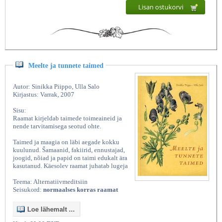
Lisan ostukorvi
Meelte ja tunnete taimed
Autor: Sinikka Piippo, Ulla Salo
Kirjastus: Varrak, 2007
Sisu:
Raamat kirjeldab taimede toimeaineid ja
nende tarvitamisega seotud ohte.
Taimed ja maagia on läbi aegade kokku
kuulunud. Šamaanid, fakiirid, ennustajad,
joogid, nõiad ja papid on taimi edukalt ära
kasutanud. Käesolev raamat juhatab lugeja
Teema: Alternatiivmeditsiin
Seisukord:
normaalses korras raamat
Loe lähemalt ...