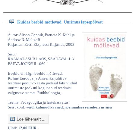
Kuidas beebid mõtlevad. Uurimus lapsepõlvest
Autor: Alison Gopnik, Patricia K. Kuhl ja
Andrew N. Meltzoff
Kirjastus: Eesti Ekspressi Kirjastus, 2003
Sisu:
RAAMAT ASUB LAOS, SAADAVAL 1-3
PÄEVA JOOKSUL. 069
Beebid ei räägi, beebid mõtlevad.
Kolme Euroopa ja Ameerika juhtiva
teadlase poolt 25 aasta jooksul läbi viidud
uurimuste jooksul kogunenud teadmisi
valgustav raamat. Psühholoogia,
Teema: Pedagoogika ja lastekasvatus
Seisukord:
veidi kulunud kaaned, normaalses seisukorras sisu
Loe lähemalt ...
Hind:
12,00 EUR