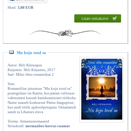
Hind:
5,00 EUR
Lisan ostukorvi
Mu koju tood sa
Autor: Heli Künnapas
Kirjastus: Heli Kirjastus, 2017
Sari: Mõni õhtu romantikat 2
Sisu:
Romantilise jutustuse "Mu koju tood sa"
peategelane on Katrin, kes pärast valitsuse
vahetumist kaotab haridusministri töökoha.
Naine naaseb kodusesse Pärnu-Jaagupisse,
kus asub tööle ajalooõpetajana. Ootamatult
satub ta Libatses elava
Teema: Armastusromaanid
Seisukord:
normaalses korras raamat