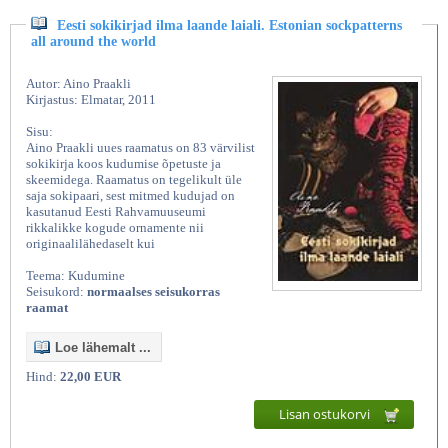
Eesti sokikirjad ilma laande laiali. Estonian sockpatterns
all around the world
Autor: Aino Praakli
Kirjastus: Elmatar, 2011
Sisu:
Aino Praakli uues raamatus on 83 värvilist
sokikirja koos kudumise õpetuste ja
skeemidega. Raamatus on tegelikult üle
saja sokipaari, sest mitmed kudujad on
kasutanud Eesti Rahvamuuseumi
rikkalikke kogude ornamente nii
originaalilähedaselt kui
Teema: Kudumine
Seisukord:
normaalses seisukorras
raamat
Loe lähemalt ...
Hind:
22,00 EUR
Lisan ostukorvi