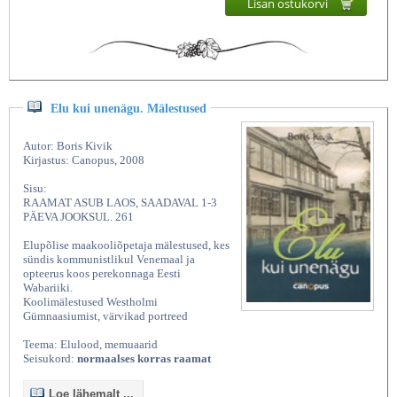
Lisan ostukorvi
Elu kui unenägu. Mälestused
Autor: Boris Kivik
Kirjastus: Canopus, 2008
Sisu:
RAAMAT ASUB LAOS, SAADAVAL 1-3
PÄEVA JOOKSUL. 261
Elupõlise maakooliõpetaja mälestused, kes
sündis kommunistlikul Venemaal ja
opteerus koos perekonnaga Eesti
Wabariiki.
Koolimälestused Westholmi
Gümnaasiumist, värvikad portreed
Teema: Elulood, memuaarid
Seisukord:
normaalses korras raamat
Loe lähemalt ...