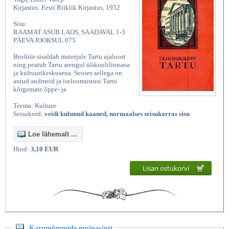
Kirjastus: Eesti Riiklik Kirjastus, 1952
Sisu:
RAAMAT ASUB LAOS, SAADAVAL 1-3
PÄEVA JOOKSUL.075
Brošüür sisaldab materjale Tartu ajaloost
ning peatub Tartu arengul ülikoolilinnana
ja kultuurikeskusena. Seoses sellega on
antud andmeid ja iseloomustusi Tartu
kõrgemate õppe- ja
Teema: Kultuur
Seisukord:
veidi kulunud kaaned, normaalses seisukorras sisu
Loe lähemalt ...
Hind:
3,10 EUR
Lisan ostukorvi
Karumõmmide muinasjutt