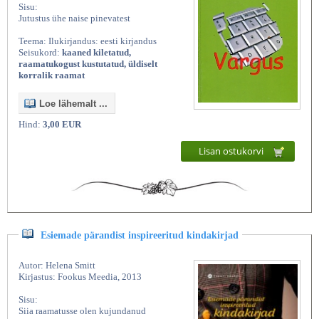
Sisu:
Jutustus ühe naise pinevatest
Teema: Ilukirjandus: eesti kirjandus
Seisukord:
kaaned kiletatud,
raamatukogust kustutatud, üldiselt
korralik raamat
Loe lähemalt ...
Hind:
3,00 EUR
Lisan ostukorvi
Esiemade pärandist inspireeritud kindakirjad
Autor: Helena Smitt
Kirjastus: Fookus Meedia, 2013
Sisu:
Siia raamatusse olen kujundanud