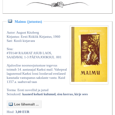
Maimu (jutustus)
Autor: August Kitzberg
Kirjastus: Eesti Riiklik Kirjastus, 1960
Sari: Kooli kirjavara
Sisu:
#T014# RAAMAT ASUB LAOS,
SAADAVAL 1-3 PÄEVA JOOKSUL. 001
Ajaloolise noorsoojutustuse tegevus
toimub 14. aastasajal Karksi mail. Vahepeal
lagunenud Karksi lossi loodavad eestlased
kasutada vastupanus sakslaste vastu. Kuid
1357.a. saabuvad taas
Teema: Eesti novellid ja jutud
Seisukord:
kaaned kohati kulunud, sisu korras, kirje sees
Loe lähemalt ...
Hind:
3,00 EUR