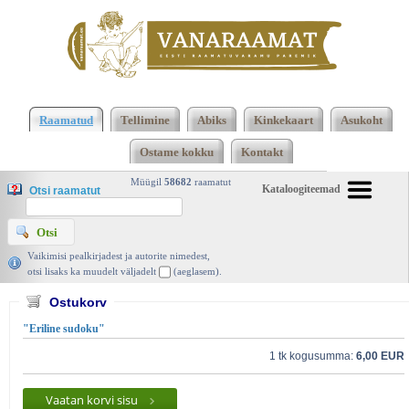
2473 2474 Kokku 123660 raamatut lisamise
järjekorras, 2474 leheküljel
Kasutatud raamatud |
Raamatud
Tellimine
Abiks
Kinkekaart
Asukoht
Vanaraamat. ee raamatupood
Ostame kokku
Kontakt
Müügil
58682
raamatut
Kataloogiteemad
Otsi raamatut
Vaikimisi pealkirjadest ja autorite nimedest,
otsi lisaks ka muudelt väljadelt
(aeglasem).
Ostukorv
"Eriline sudoku"
1 tk kogusumma:
6,00 EUR
Vaatan korvi sisu