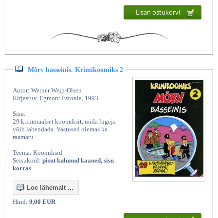
Lisan ostukorvi
Mõrv basseinis. Krimikoomiks 2
Autor: Werner Wejp-Olsen
Kirjastus: Egmont Estonia, 1993
Sisu:
29 kriminaalset koomiksit, mida lugeja
võib lahendada. Vastused olemas ka
raamatu
Teema: Koomiksid
Seisukord:
pisut kulunud kaaned, sisu
korras
Loe lähemalt ...
Hind:
9,00 EUR