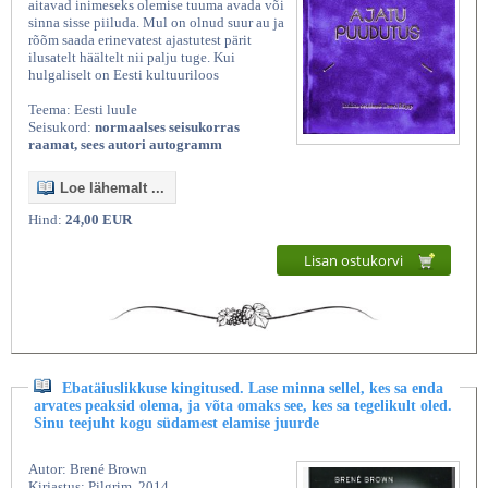
aitavad inimeseks olemise tuuma avada või
sinna sisse piiluda. Mul on olnud suur au ja
rõõm saada erinevatest ajastutest pärit
ilusatelt häältelt nii palju tuge. Kui
hulgaliselt on Eesti kultuuriloos
Teema: Eesti luule
Seisukord:
normaalses seisukorras
raamat, sees autori autogramm
Loe lähemalt ...
Hind:
24,00 EUR
Lisan ostukorvi
Ebatäiuslikkuse kingitused. Lase minna sellel, kes sa enda
arvates peaksid olema, ja võta omaks see, kes sa tegelikult oled.
Sinu teejuht kogu südamest elamise juurde
Autor: Brené Brown
Kirjastus: Pilgrim, 2014