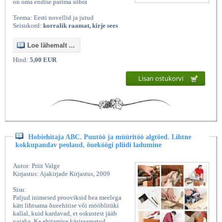
on oma endise parima sõbra
Teema: Eesti novellid ja jutud
Seisukord:
korralik raamat, kirje sees
Loe lähemalt ...
Hind:
5,00 EUR
Lisan ostukorvi
Hobiehitaja ABC. Puutöö ja müüritöö algtõed. Lihtne
kokkupandav peolaud, õueköögi pliidi ladumine
Autor: Priit Valge
Kirjastus: Ajakirjade Kirjastus, 2009
Sisu:
Paljud inimesed prooviksid hea meelega
kätt lihtsama õueehitise või mööblitüki
kallal, kuid kardavad, et oskustest jääb
vajaka. Ka ehitamise käsiraamatud