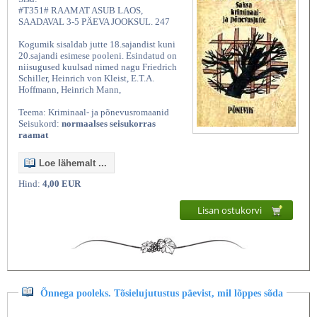
#T351# RAAMAT ASUB LAOS,
SAADAVAL 3-5 PÄEVA JOOKSUL. 247
Kogumik sisaldab jutte 18.sajandist kuni
20.sajandi esimese pooleni. Esindatud on
niisugused kuulsad nimed nagu Friedrich
Schiller, Heinrich von Kleist, E.T.A.
Hoffmann, Heinrich Mann,
Teema: Kriminaal- ja põnevusromaanid
Seisukord:
normaalses seisukorras
raamat
Loe lähemalt ...
Hind:
4,00 EUR
Lisan ostukorvi
Õnnega pooleks. Tõsielujutustus päevist, mil lõppes sõda