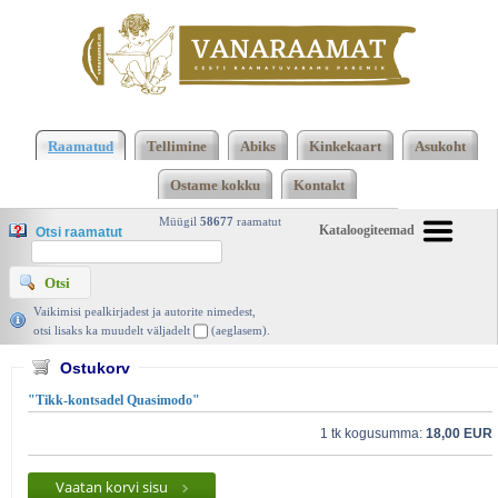
2473 2474 Kokku 123660 raamatut lisamise
järjekorras, 2474 leheküljel
Kasutatud raamatud |
Raamatud
Tellimine
Abiks
Kinkekaart
Asukoht
Vanaraamat. ee raamatupood
Ostame kokku
Kontakt
Müügil
58677
raamatut
Kataloogiteemad
Otsi raamatut
Vaikimisi pealkirjadest ja autorite nimedest,
otsi lisaks ka muudelt väljadelt
(aeglasem).
Ostukorv
"Tikk-kontsadel Quasimodo"
1 tk kogusumma:
18,00 EUR
Vaatan korvi sisu