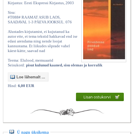
Kirjastus: Eesti Ekspressi Kirjastus, 2003
Sisu:
#T088# RAAMAT ASUB LAOS,
SAADAVAL 1-3 PÄEVA JOOKSUL. 076
Alustades kirjutamist, ei kujutanud ka
autor ette, et tema tekstid hakkavad end ise
edasi arendama ning nende loojat
kannustama. Et liikudes sõprade vahel
käest-kätte, saavad nad
Teema: Elulood, memuaarid
Seisukord:
pisut kulunud kaaned, sisu olemas ja korralik
Loe lähemalt ...
Hind:
6,00 EUR
Lisan ostukorvi
Ü nagu üksikema