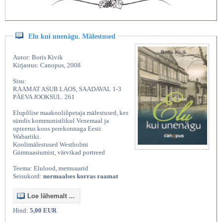
Elu kui unenägu. Mälestused
Autor: Boris Kivik
Kirjastus: Canopus, 2008
Sisu:
RAAMAT ASUB LAOS, SAADAVAL 1-3
PÄEVA JOOKSUL. 261
Elupõlise maakooliõpetaja mälestused, kes
sündis kommunistlikul Venemaal ja
opteerus koos perekonnaga Eesti
Wabariiki.
Koolimälestused Westholmi
Gümnaasiumist, värvikad portreed
Teema: Elulood, memuaarid
Seisukord:
normaalses korras raamat
Loe lähemalt ...
Hind:
5,00 EUR