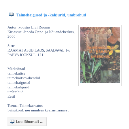
Taimehaigused ja -kahjurid, umbrohud
Autor: koostas Livi Rooma
Kirjastus: Jäneda Õppe- ja Nõuandekeskus,
2000
Sisu:
RAAMAT ASUB LAOS, SAADAVAL 1-3
PÄEVA JOOKSUL. 121
Märksõnad
taimekaitse
taimekaitsevahendid
taimehaigused
taimekahjurid
umbrohud
Eesti
Teema: Taimekasvatus
Seisukord:
normaalses korras raamat
Loe lähemalt ...