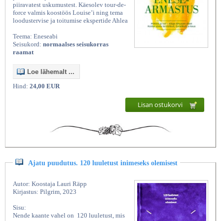
piiravatest uskumustest. Käesolev tour-de-
force valmis koostöös Louise’i ning tema
loodustervise ja toitumise ekspertide Ahlea
Teema: Eneseabi
Seisukord:
normaalses seisukorras
raamat
Loe lähemalt ...
Hind:
24,00 EUR
Lisan ostukorvi
Ajatu puudutus. 120 luuletust inimeseks olemisest
Autor: Koostaja Lauri Räpp
Kirjastus: Pilgrim, 2023
Sisu:
Nende kaante vahel on 120 luuletust, mis