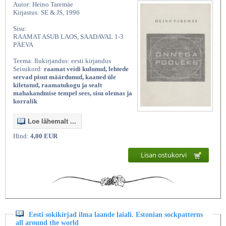
Autor: Heino Taremäe
Kirjastus: SE & JS, 1996
Sisu:
RAAMAT ASUB LAOS, SAADAVAL 1-3
PÄEVA
Teema: Ilukirjandus: eesti kirjandus
Seisukord:
raamat veidi kulunud, lehtede
servad pisut määrdunud, kaaned üle
kiletatud, raamatukogu ja sealt
mahakandmise tempel sees, sisu olemas ja
korralik
Loe lähemalt ...
Hind:
4,00 EUR
Lisan ostukorvi
Eesti sokikirjad ilma laande laiali. Estonian sockpatterns
all around the world