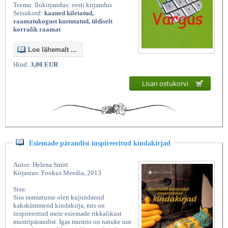
Teema: Ilukirjandus: eesti kirjandus
Seisukord:
kaaned kiletatud,
raamatukogust kustutatud, üldiselt
korralik raamat
Loe lähemalt ...
Hind:
3,00 EUR
Lisan ostukorvi
Esiemade pärandist inspireeritud kindakirjad
Autor: Helena Smitt
Kirjastus: Fookus Meedia, 2013
Sisu:
Siia raamatusse olen kujundanud
kakskümmend kindakirja, mis on
inspireeritud meie esiemade rikkalikust
mustripärandist. Igas mustris on natuke uut