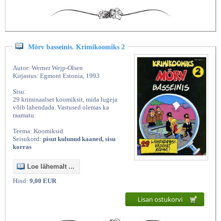
Mõrv basseinis. Krimikoomiks 2
Autor: Werner Wejp-Olsen
Kirjastus: Egmont Estonia, 1993
Sisu:
29 kriminaalset koomiksit, mida lugeja
võib lahendada. Vastused olemas ka
raamatu
Teema: Koomiksid
Seisukord:
pisut kulunud kaaned, sisu
korras
Loe lähemalt ...
Hind:
9,00 EUR
Lisan ostukorvi