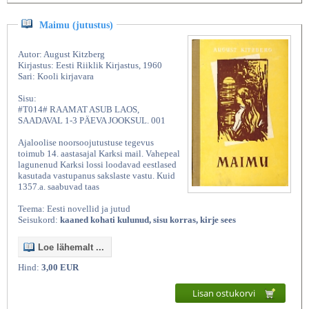
Maimu (jutustus)
Autor: August Kitzberg
Kirjastus: Eesti Riiklik Kirjastus, 1960
Sari: Kooli kirjavara
Sisu:
#T014# RAAMAT ASUB LAOS,
SAADAVAL 1-3 PÄEVA JOOKSUL. 001
Ajaloolise noorsoojutustuse tegevus
toimub 14. aastasajal Karksi mail. Vahepeal
lagunenud Karksi lossi loodavad eestlased
kasutada vastupanus sakslaste vastu. Kuid
1357.a. saabuvad taas
Teema: Eesti novellid ja jutud
Seisukord:
kaaned kohati kulunud, sisu korras, kirje sees
Loe lähemalt ...
Hind:
3,00 EUR
Lisan ostukorvi