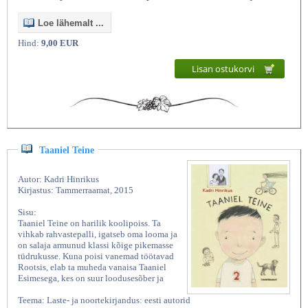
Loe lähemalt ...
Hind:
9,00 EUR
Lisan ostukorvi
Taaniel Teine
Autor: Kadri Hinrikus
Kirjastus: Tammerraamat, 2015
Sisu:
Taaniel Teine on harilik koolipoiss. Ta
vihkab rahvastepalli, igatseb oma looma ja
on salaja armunud klassi kõige pikemasse
tüdrukusse. Kuna poisi vanemad töötavad
Rootsis, elab ta muheda vanaisa Taaniel
Esimesega, kes on suur loodusesõber ja
Teema: Laste- ja noortekirjandus: eesti autorid