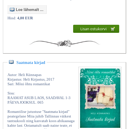
Loe lähemalt ...
Hind:
4,00 EUR
Lisan ostukorvi
Saatmata kirjad
Autor: Heli Künnapas
Kirjastus: Heli Kirjastus, 2017
Sari: Mõni õhtu romantikat
Sisu:
RAAMAT ASUB LAOS, SAADAVAL 1-3
PÄEVA JOOKSUL. 065
Romantilise jutustuse "Saatmata kirjad"
peategelane Miia juhib Tallinnas väikest
tantsukooli ning kasvatab koos abikaasaga
kahte last. Ootamatult saab naine teate, et