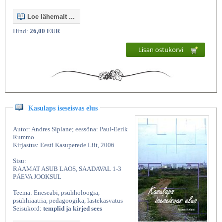
Loe lähemalt ...
Hind:
26,00 EUR
Lisan ostukorvi
Kasulaps iseseisvas elus
Autor: Andres Siplane; eessõna: Paul-Eerik
Rummo
Kirjastus: Eesti Kasuperede Liit, 2006
Sisu:
RAAMAT ASUB LAOS, SAADAVAL 1-3
PÄEVA JOOKSUL
Teema: Eneseabi, psühholoogia,
psühhiaatria, pedagoogika, lastekasvatus
Seisukord:
templid ja kirjed sees