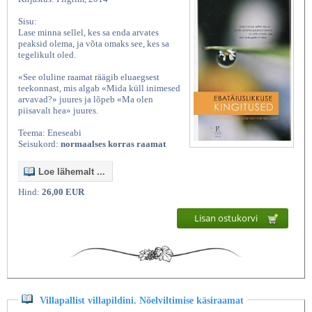
Sisu:
Lase minna sellel, kes sa enda arvates
peaksid olema, ja võta omaks see, kes sa
tegelikult oled.
«See oluline raamat räägib eluaegsest
teekonnast, mis algab «Mida küll inimesed
arvavad?» juures ja lõpeb «Ma olen
piisavalt hea» juures.
Teema: Eneseabi
Seisukord:
normaalses korras raamat
Loe lähemalt ...
Hind:
26,00 EUR
Lisan ostukorvi
Villapallist villapildini. Nõelviltimise käsiraamat