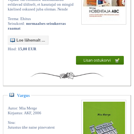
eeldavad üldiselt, et kasutajal on mingid
käelised oskused juba olemas. Nende
Teema: Ehitus
Seisukord:
normaalses seisukorras
raamat
Loe lähemalt ...
Hind:
15,00 EUR
Lisan ostukorvi
Vargus
Autor: Mia Merge
Kirjastus: AKF, 2006
Sisu:
Jutustus ühe naise pinevatest