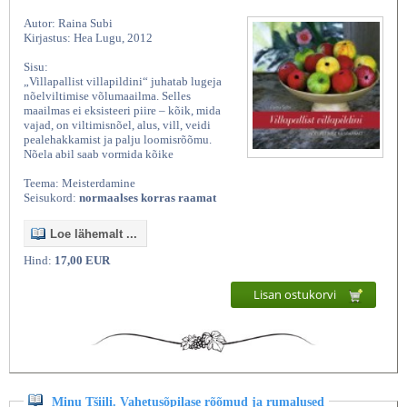
Autor: Raina Subi
Kirjastus: Hea Lugu, 2012
Sisu:
„Villapallist villapildini“ juhatab lugeja
nõelviltimise võlumaailma. Selles
maailmas ei eksisteeri piire – kõik, mida
vajad, on viltimisnõel, alus, vill, veidi
pealehakkamist ja palju loomisrõõmu.
Nõela abil saab vormida kõike
Teema: Meisterdamine
Seisukord:
normaalses korras raamat
Loe lähemalt ...
Hind:
17,00 EUR
Lisan ostukorvi
Minu Tšiili. Vahetusõpilase rõõmud ja rumalused