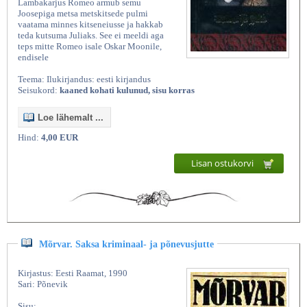
Lambakarjus Romeo armub semu
Joosepiga metsa metskitsede pulmi
vaatama minnes kitseneiusse ja hakkab
teda kutsuma Juliaks. See ei meeldi aga
teps mitte Romeo isale Oskar Moonile,
endisele
Teema: Ilukirjandus: eesti kirjandus
Seisukord:
kaaned kohati kulunud, sisu korras
Loe lähemalt ...
Hind:
4,00 EUR
Kasutatud raamatud | Vanaraamatee
Lisan ostukorvi
Mõrvar. Saksa kriminaal- ja põnevusjutte
Kirjastus: Eesti Raamat, 1990
Sari: Põnevik
Sisu: