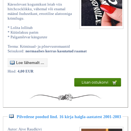
Käesolevast kogumikust leiab viis
hitchcocklikku, vähemal või enamal
määral õudusrikast, erootilise alatooniga
krimilugu.
* Lolita lollitab
* Küünlakuu parim
* Palgamõrvar kängurute
Teema: Kriminaal- ja põnevusromaanid
Seisukord:
normaalses korras kasutatud raamat
Loe lähemalt ...
Hind:
4,00 EUR
Lisan ostukorvi
Pilvedesse poodud lind. 16 kirja haigla-aastatest 2001-2003
Autor: Aive Raudkivi