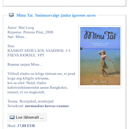
Minu Tai. Sinimustvalge jänku igaveses suves
Autor: Mai Loog
Kirjastus: Petrone Print, 2008
Sari: Minu...
Sisu:
RAAMAT ASUB LAOS, SAADAVAL 1-3
PÄEVA JOOKSUL. VPT
Raamat sarjast Minu...
Võõrsil elades on kõige tüütum see, et pead
kogu aeg kõigile seletama,
kes sa oled. Nüüd, elades
kaheteistkümnendat aastat Bangkokis,
tunnen, et on ringkondi,
Teema: Reisijuhid, reisikirjad
Seisukord:
normaalses korras raamat
Loe lähemalt ...
Hind:
17,00 EUR