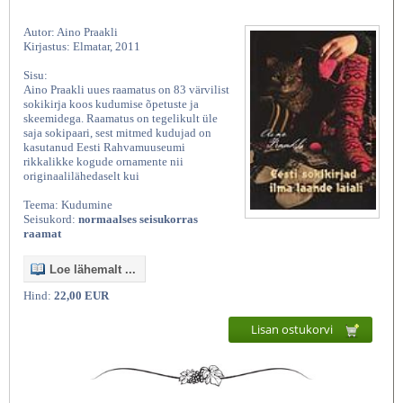
Autor: Aino Praakli
Kirjastus: Elmatar, 2011
Sisu:
Aino Praakli uues raamatus on 83 värvilist
sokikirja koos kudumise õpetuste ja
skeemidega. Raamatus on tegelikult üle
saja sokipaari, sest mitmed kudujad on
kasutanud Eesti Rahvamuuseumi
rikkalikke kogude ornamente nii
originaalilähedaselt kui
Teema: Kudumine
Seisukord:
normaalses seisukorras
raamat
Loe lähemalt ...
Hind:
22,00 EUR
Lisan ostukorvi