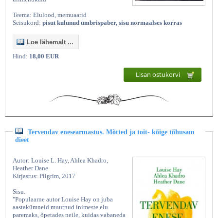
Teema: Elulood, memuaarid
Seisukord:
pisut kulunud ümbrispaber, sisu normaalses korras
Loe lähemalt ...
Hind:
18,00 EUR
Lisan ostukorvi
Tervendav enesearmastus. Mõtted ja toit- kõige tõhusam
dieet
Autor: Louise L. Hay, Ahlea Khadro,
Heather Dane
Kirjastus: Pilgrim, 2017
Sisu:
"Populaarne autor Louise Hay on juba
aastakümneid muutnud inimeste elu
paremaks, õpetades neile, kuidas vabaneda