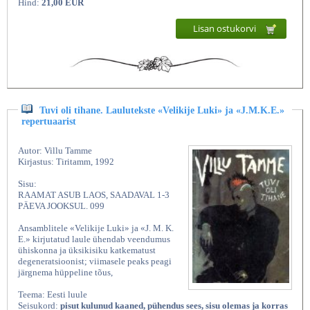
Hind:
21,00 EUR
Lisan ostukorvi
Tuvi oli tihane. Laulutekste «Velikije Luki» ja «J.M.K.E.»
repertuaarist
Autor: Villu Tamme
Kirjastus: Tiritamm, 1992
Sisu:
RAAMAT ASUB LAOS, SAADAVAL 1-3
PÄEVA JOOKSUL. 099
Ansamblitele «Velikije Luki» ja «J. M. K.
E.» kirjutatud laule ühendab veendumus
ühiskonna ja üksikisiku katkematust
degeneratsioonist; viimasele peaks peagi
järgnema hüppeline tõus,
Teema: Eesti luule
Seisukord:
pisut kulunud kaaned, pühendus sees, sisu olemas ja korras