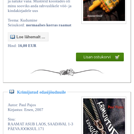
ja natuke vana. Mustreid koostades oli
minu sooviks anda rahvuslikele vöö- ja
kindakirjadele uus
Teema: Kudumine
Seisukord:
normaalses korras raamat
Loe lähemalt ...
Hind:
16,00 EUR
Lisan ostukorvi
Krimijutud edasijõudnuile
Autor: Paul Pajos
Kirjastus: Ersen, 2007
Sisu:
RAAMAT ASUB LAOS, SAADAVAL 1-3
PÄEVA JOOKSUL.171