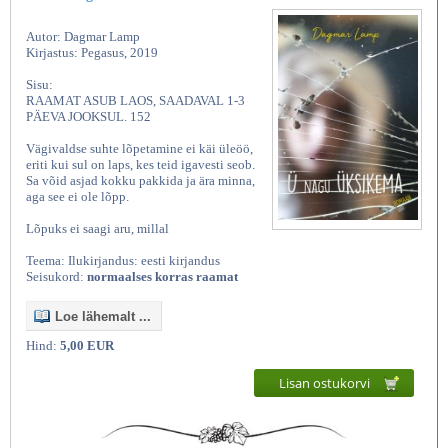
Autor: Dagmar Lamp
Kirjastus: Pegasus, 2019
Sisu:
RAAMAT ASUB LAOS, SAADAVAL 1-3
PÄEVA JOOKSUL. 152
Vägivaldse suhte lõpetamine ei käi üleöö,
eriti kui sul on laps, kes teid igavesti seob.
Sa võid asjad kokku pakkida ja ära minna,
aga see ei ole lõpp.
Lõpuks ei saagi aru, millal
Teema: Ilukirjandus: eesti kirjandus
Seisukord:
normaalses korras raamat
Loe lähemalt ...
Hind:
5,00 EUR
Lisan ostukorvi