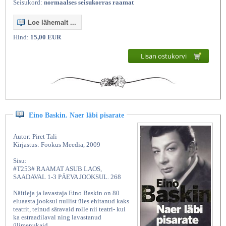
Seisukord:
normaalses seisukorras raamat
Loe lähemalt ...
Hind:
15,00 EUR
Lisan ostukorvi
Eino Baskin. Naer läbi pisarate
Autor: Piret Tali
Kirjastus: Fookus Meedia, 2009
Sisu:
#T253# RAAMAT ASUB LAOS,
SAADAVAL 1-3 PÄEVA JOOKSUL. 268
Näitleja ja lavastaja Eino Baskin on 80
eluaasta jooksul nullist üles ehitanud kaks
teatrit, teinud säravaid rolle nii teatri- kui
ka estraadilaval ning lavastanud
ülimenukaid