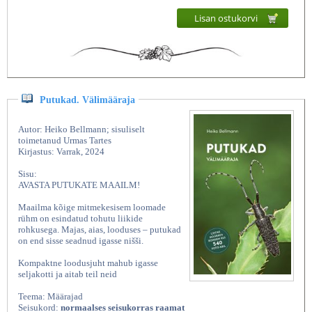
Lisan ostukorvi
Putukad. Välimääraja
Autor: Heiko Bellmann; sisuliselt
toimetanud Urmas Tartes
Kirjastus: Varrak, 2024
Sisu:
AVASTA PUTUKATE MAAILM!
Maailma kõige mitmekesisem loomade
rühm on esindatud tohutu liikide
rohkusega. Majas, aias, looduses – putukad
on end sisse seadnud igasse nišši.
Kompaktne loodusjuht mahub igasse
seljakotti ja aitab teil neid
Teema: Määrajad
Seisukord:
normaalses seisukorras raamat