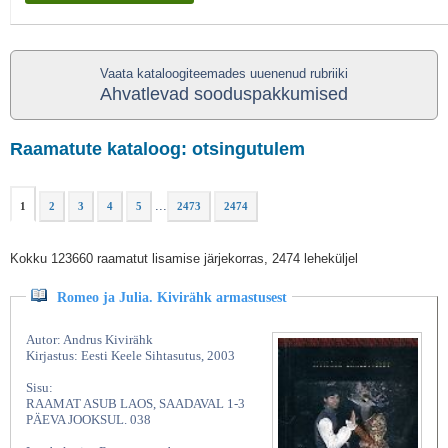
Vaata kataloogiteemades uuenenud rubriiki
Ahvatlevad sooduspakkumised
Raamatute kataloog: otsingutulem
...
1
2
3
4
5
2473
2474
Kokku 123660 raamatut lisamise järjekorras, 2474 leheküljel
Romeo ja Julia. Kivirähk armastusest
Autor: Andrus Kivirähk
Kirjastus: Eesti Keele Sihtasutus, 2003
Sisu:
RAAMAT ASUB LAOS, SAADAVAL 1-3
PÄEVA JOOKSUL. 038