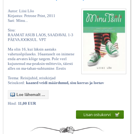
Autor: Liisi Lõo
Kirjastus: Petrone Print, 2011
Sari: Minu...
Sisu:
RAAMAT ASUB LAOS, SAADAVAL 1-3
PÄEVA JOOKSUL. VPT
Ma olin 16, kui läksin aastaks
vahetusõpilaseks. 16aastaselt on inimene
enda arvates kõige targem. Pole veel
kujunenud ma-peaksin-mõtteviis, täiesti
alles on ma-tahan-suhtumine. Eestis
Teema: Reisijuhid, reisikirjad
Seisukord:
kaaned veidi määrdunud, sisu korras ja loetav
Loe lähemalt ...
Hind:
11,00 EUR
Lisan ostukorvi