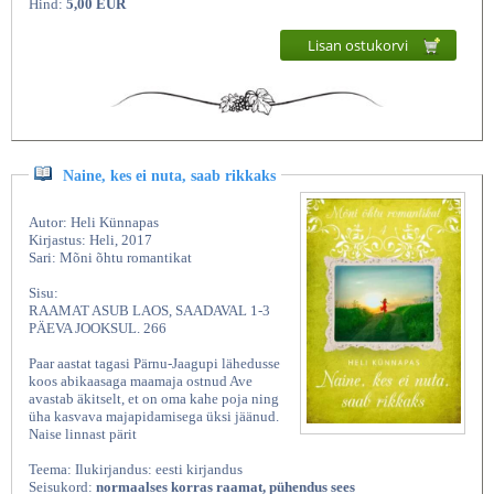
Hind:
5,00 EUR
Lisan ostukorvi
Naine, kes ei nuta, saab rikkaks
Autor: Heli Künnapas
Kirjastus: Heli, 2017
Sari: Mõni õhtu romantikat
Sisu:
RAAMAT ASUB LAOS, SAADAVAL 1-3
PÄEVA JOOKSUL. 266
Paar aastat tagasi Pärnu-Jaagupi lähedusse
koos abikaasaga maamaja ostnud Ave
avastab äkitselt, et on oma kahe poja ning
üha kasvava majapidamisega üksi jäänud.
Naise linnast pärit
Teema: Ilukirjandus: eesti kirjandus
Seisukord:
normaalses korras raamat, pühendus sees