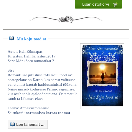
Lisan ostukorvi
Mu koju tood sa
Autor: Heli Künnapas
Kirjastus: Heli Kirjastus, 2017
Sari: Mõni õhtu romantikat 2
Sisu:
Romantilise jutustuse "Mu koju tood sa"
peategelane on Katrin, kes pärast valitsuse
vahetumist kaotab haridusministri töökoha.
Naine naaseb kodusesse Pärnu-Jaagupisse,
kus asub tööle ajalooõpetajana. Ootamatult
satub ta Libatses elava
Teema: Armastusromaanid
Seisukord:
normaalses korras raamat
Loe lähemalt ...