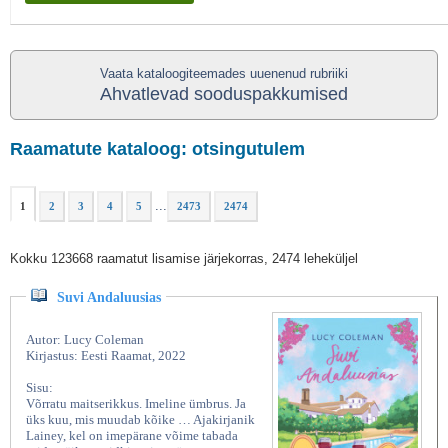
Vaata kataloogiteemades uuenenud rubriiki
Ahvatlevad sooduspakkumised
Raamatute kataloog: otsingutulem
...
1
2
3
4
5
2473
2474
Kokku 123668 raamatut lisamise järjekorras, 2474 leheküljel
Suvi Andaluusias
Autor: Lucy Coleman
Kirjastus: Eesti Raamat, 2022
Sisu:
Võrratu maitserikkus. Imeline ümbrus. Ja
üks kuu, mis muudab kõike … Ajakirjanik
Lainey, kel on imepärane võime tabada