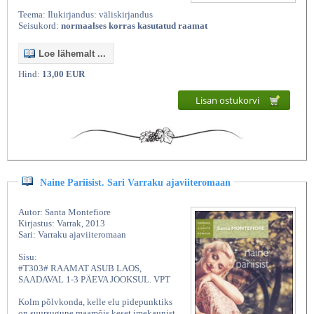
Teema: Ilukirjandus: väliskirjandus
Seisukord:
normaalses korras kasutatud raamat
Loe lähemalt ...
Hind:
13,00 EUR
Lisan ostukorvi
Naine Pariisist. Sari Varraku ajaviiteromaan
Autor: Santa Montefiore
Kirjastus: Varrak, 2013
Sari: Varraku ajaviiteromaan
Sisu:
#T303# RAAMAT ASUB LAOS,
SAADAVAL 1-3 PÄEVA JOOKSUL. VPT
Kolm põlvkonda, kelle elu pidepunktiks
on suursugune maamõis keset imekaunist