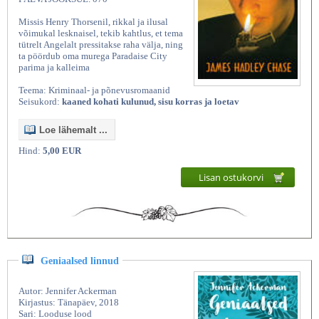
Missis Henry Thorsenil, rikkal ja ilusal
võimukal lesknaisel, tekib kahtlus, et tema
tütrelt Angelalt pressitakse raha välja, ning
ta pöördub oma murega Paradaise City
parima ja kalleima
Teema: Kriminaal- ja põnevusromaanid
Seisukord:
kaaned kohati kulunud, sisu korras ja loetav
Loe lähemalt ...
Hind:
5,00 EUR
Lisan ostukorvi
Geniaalsed linnud
Autor: Jennifer Ackerman
Kirjastus: Tänapäev, 2018
Sari: Looduse lood