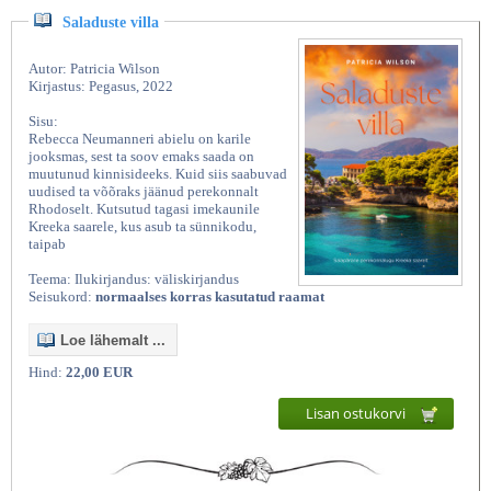
Saladuste villa
Autor: Patricia Wilson
Kirjastus: Pegasus, 2022
Sisu:
Rebecca Neumanneri abielu on karile
jooksmas, sest ta soov emaks saada on
muutunud kinnisideeks. Kuid siis saabuvad
uudised ta võõraks jäänud perekonnalt
Rhodoselt. Kutsutud tagasi imekaunile
Kreeka saarele, kus asub ta sünnikodu,
taipab
Teema: Ilukirjandus: väliskirjandus
Seisukord:
normaalses korras kasutatud raamat
Loe lähemalt ...
Hind:
22,00 EUR
Lisan ostukorvi