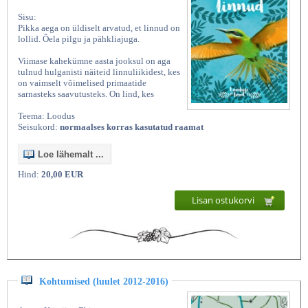
Sisu:
Pikka aega on üldiselt arvatud, et linnud on
lollid. Õela pilgu ja pähkliajuga.
Viimase kahekümne aasta jooksul on aga
tulnud hulganisti näiteid linnuliikidest, kes
on vaimselt võimelised primaatide
sarnasteks saavutusteks. On lind, kes
Teema: Loodus
Seisukord:
normaalses korras kasutatud raamat
Loe lähemalt ...
Hind:
20,00 EUR
Lisan ostukorvi
Kohtumised (luulet 2012-2016)