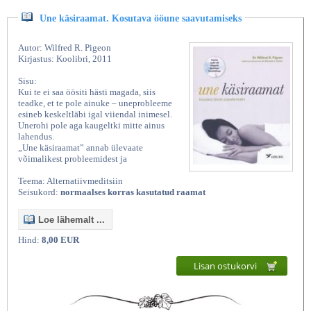
Une käsiraamat. Kosutava ööune saavutamiseks
Autor: Wilfred R. Pigeon
Kirjastus: Koolibri, 2011
Sisu:
Kui te ei saa öösiti hästi magada, siis
teadke, et te pole ainuke – uneprobleeme
esineb keskeltläbi igal viiendal inimesel.
Unerohi pole aga kaugeltki mitte ainus
lahendus.
„Une käsiraamat” annab ülevaate
võimalikest probleemidest ja
Teema: Alternatiivmeditsiin
Seisukord:
normaalses korras kasutatud raamat
Loe lähemalt ...
Hind:
8,00 EUR
Lisan ostukorvi