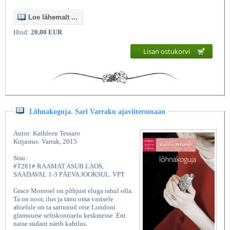
Loe lähemalt ...
Hind:
20,00 EUR
Lisan ostukorvi
Lõhnakoguja. Sari Varraku ajaviiteromaan
Autor: Kathleen Tessaro
Kirjastus: Varrak, 2015
Sisu:
#T281# RAAMAT ASUB LAOS,
SAADAVAL 1-3 PÄEVA JOOKSUL. VPT
Grace Monroel on põhjust eluga rahul olla.
Ta on noor, ilus ja tänu oma vastsele
abielule on ta sattunud otse Londoni
glamuurse seltskonnaelu keskmesse. Ent
naise südant närib kahtlus.