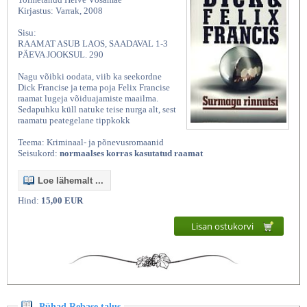
Kirjastus: Varrak, 2008
Sisu:
RAAMAT ASUB LAOS, SAADAVAL 1-3
PÄEVA JOOKSUL. 290
Nagu võibki oodata, viib ka seekordne
Dick Francise ja tema poja Felix Francise
raamat lugeja võiduajamiste maailma.
Sedapuhku küll natuke teise nurga alt, sest
raamatu peategelane tippkokk
Teema: Kriminaal- ja põnevusromaanid
Seisukord:
normaalses korras kasutatud raamat
Loe lähemalt ...
Hind:
15,00 EUR
Lisan ostukorvi
Pühad Rebase talus