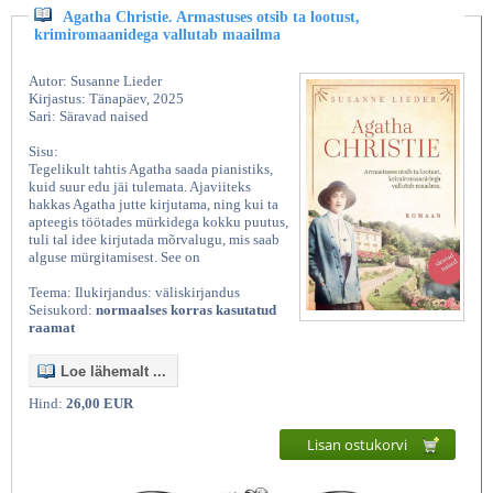
Agatha Christie. Armastuses otsib ta lootust,
krimiromaanidega vallutab maailma
Autor: Susanne Lieder
Kirjastus: Tänapäev, 2025
Sari: Säravad naised
Sisu:
Tegelikult tahtis Agatha saada pianistiks,
kuid suur edu jäi tulemata. Ajaviiteks
hakkas Agatha jutte kirjutama, ning kui ta
apteegis töötades mürkidega kokku puutus,
tuli tal idee kirjutada mõrvalugu, mis saab
alguse mürgitamisest. See on
Teema: Ilukirjandus: väliskirjandus
Seisukord:
normaalses korras kasutatud
raamat
Loe lähemalt ...
Hind:
26,00 EUR
Lisan ostukorvi