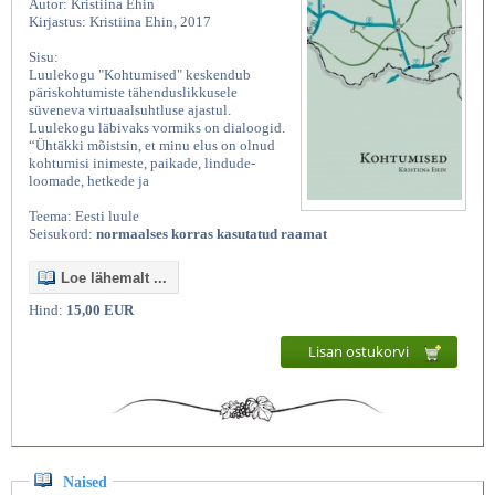
Autor: Kristiina Ehin
Kirjastus: Kristiina Ehin, 2017
Sisu:
Luulekogu "Kohtumised" keskendub
päriskohtumiste tähenduslikkusele
süveneva virtuaalsuhtluse ajastul.
Luulekogu läbivaks vormiks on dialoogid.
“Ühtäkki mõistsin, et minu elus on olnud
kohtumisi inimeste, paikade, lindude-
loomade, hetkede ja
Teema: Eesti luule
Seisukord:
normaalses korras kasutatud raamat
Loe lähemalt ...
Hind:
15,00 EUR
Lisan ostukorvi
Naised