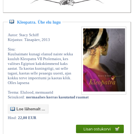
Kleopatra. Ühe elu lugu
Autor: Stacy Schiff
Kirjastus: Tänapäev, 2013
Sisu:
Kuulsaimate kunagi elanud naiste sekka
kuulub Kleopatra VII Ptolemaios, kes
valitses Egiptust kakskümmend kaks
aastat. Ta kaotas kuningriigi, sai selle
tagasi, kaotas selle peaaegu uuesti, ajas
kokku terve impeeriumi ja kaotas kõik.
Olles lapsena
Teema: Elulood, memuaarid
Seisukord:
normaalses korras kasutatud raamat
Loe lähemalt ...
Hind:
22,00 EUR
Lisan ostukorvi