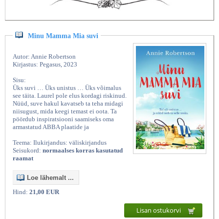
Minu Mamma Mia suvi
Autor: Annie Robertson
Kirjastus: Pegasus, 2023
Sisu:
Üks suvi … Üks unistus … Üks võimalus
see täita. Laurel pole elus kordagi riskinud.
Nüüd, suve hakul kavatseb ta teha midagi
niisugust, mida keegi temast ei oota. Ta
pöördub inspiratsiooni saamiseks oma
armastatud ABBA plaatide ja
Teema: Ilukirjandus: väliskirjandus
Seisukord:
normaalses korras kasutatud
raamat
Loe lähemalt ...
Hind:
21,00 EUR
Lisan ostukorvi