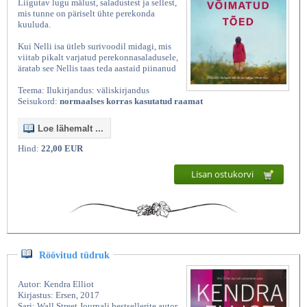
Liigutav lugu mälust, saladustest ja sellest,
mis tunne on päriselt ühte perekonda
kuuluda.
Kui Nelli isa ütleb surivoodil midagi, mis
viitab pikalt varjatud perekonnasaladusele,
äratab see Nellis taas teda aastaid piinanud
Teema: Ilukirjandus: väliskirjandus
Seisukord:
normaalses korras kasutatud raamat
Loe lähemalt ...
Hind:
22,00 EUR
Lisan ostukorvi
Röövitud tüdruk
Autor: Kendra Elliot
Kirjastus: Ersen, 2017
Sari: Wall Street Journali bestsellerite autor