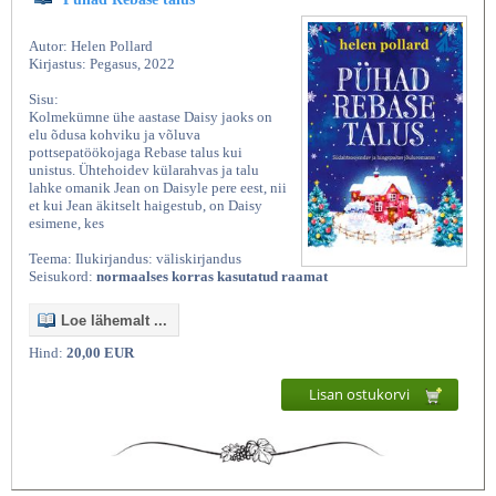
Autor: Helen Pollard
Kirjastus: Pegasus, 2022
Sisu:
Kolmekümne ühe aastase Daisy jaoks on
elu õdusa kohviku ja võluva
pottsepatöökojaga Rebase talus kui
unistus. Ühtehoidev külarahvas ja talu
lahke omanik Jean on Daisyle pere eest, nii
et kui Jean äkitselt haigestub, on Daisy
esimene, kes
Teema: Ilukirjandus: väliskirjandus
Seisukord:
normaalses korras kasutatud raamat
Loe lähemalt ...
Hind:
20,00 EUR
Lisan ostukorvi