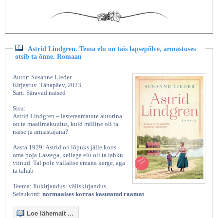
Astrid Lindgren. Tema elu on täis lapsepõlve, armastuses
otsib ta õnne. Romaan
Autor: Susanne Lieder
Kirjastus: Tänapäev, 2023
Sari: Säravad naised
Sisu:
Astrid Lindgren – lasteraamatute autorina
on ta maailmakuulus, kuid milline oli ta
naise ja armastajana?
Aasta 1929: Astrid on lõpuks jälle koos
oma poja Lassega, kellega elu oli ta lahku
viinud. Tal pole vallalise emana kerge, aga
ta tahab
Teema: Ilukirjandus: väliskirjandus
Seisukord:
normaalses korras kasutatud raamat
Loe lähemalt ...