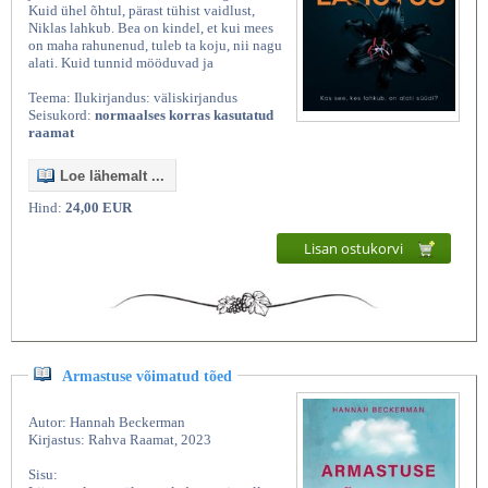
Kuid ühel õhtul, pärast tühist vaidlust,
Niklas lahkub. Bea on kindel, et kui mees
on maha rahunenud, tuleb ta koju, nii nagu
alati. Kuid tunnid mööduvad ja
Teema: Ilukirjandus: väliskirjandus
Seisukord:
normaalses korras kasutatud
raamat
Loe lähemalt ...
Hind:
24,00 EUR
Lisan ostukorvi
Armastuse võimatud tõed
Autor: Hannah Beckerman
Kirjastus: Rahva Raamat, 2023
Sisu: