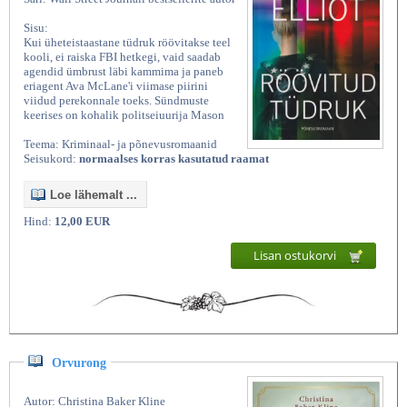
Sisu:
Kui üheteistaastane tüdruk röövitakse teel
kooli, ei raiska FBI hetkegi, vaid saadab
agendid ümbrust läbi kammima ja paneb
eriagent Ava McLane'i viimase piirini
viidud perekonnale toeks. Sündmuste
keerises on kohalik politseiuurija Mason
Teema: Kriminaal- ja põnevusromaanid
Seisukord:
normaalses korras kasutatud raamat
Loe lähemalt ...
Hind:
12,00 EUR
Lisan ostukorvi
Orvurong
Autor: Christina Baker Kline