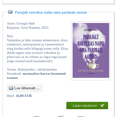
Parajalt raevukas naine oma parimais aastais
Autor: Georgie Hall
Kirjastus: Eesti Raamat, 2022
Sisu:
Vaimukas ja lahe romaan armastusest, elust,
emadusest, menopausist ja vananemisest
ning kuidas selle kõigega toime tulla. Eliza
ihkab tagasi oma nooruse vabadust ja
põnevust, ta on vihane ja väga-väga kuum
(olgu neetud need kuumahood!).
Teema: Ilukirjandus: väliskirjandus
Seisukord:
normaalses korras kasutatud
raamat
Loe lähemalt ...
Hind:
26,00 EUR
Lisan ostukorvi