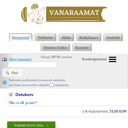
2473 2474 Kokku 123668 raamatut lisamise
järjekorras, 2474 leheküljel
Kasutatud raamatud |
Raamatud
Tellimine
Abiks
Kinkekaart
Asukoht
Vanaraamat. ee raamatupood
Ostame kokku
Kontakt
Müügil
58729
raamatut
Kataloogiteemad
Otsi raamatut
Vaikimisi pealkirjadest ja autorite nimedest,
otsi lisaks ka muudelt väljadelt
(aeglasem).
Ostukorv
"Mis s'o oll' ja om?!"
1 tk kogusumma:
15,00 EUR
Vaatan korvi sisu