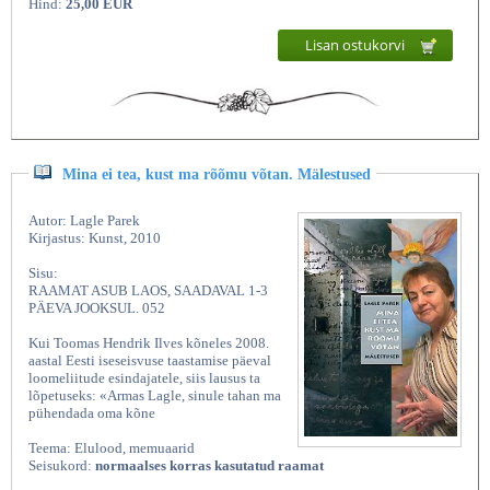
Hind:
25,00 EUR
Lisan ostukorvi
Mina ei tea, kust ma rõõmu võtan. Mälestused
Autor: Lagle Parek
Kirjastus: Kunst, 2010
Sisu:
RAAMAT ASUB LAOS, SAADAVAL 1-3
PÄEVA JOOKSUL. 052
Kui Toomas Hendrik Ilves kõneles 2008.
aastal Eesti iseseisvuse taastamise päeval
loomeliitude esindajatele, siis lausus ta
lõpetuseks: «Armas Lagle, sinule tahan ma
pühendada oma kõne
Teema: Elulood, memuaarid
Seisukord:
normaalses korras kasutatud raamat