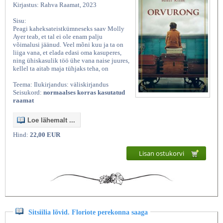
Kirjastus: Rahva Raamat, 2023
Sisu:
Peagi kaheksateistkümneseks saav Molly
Ayer teab, et tal ei ole enam palju
võimalusi jäänud. Veel mõni kuu ja ta on
liiga vana, et elada edasi oma kasuperes,
ning ühiskasulik töö ühe vana naise juures,
kellel ta aitab maja tühjaks teha, on
Teema: Ilukirjandus: väliskirjandus
Seisukord:
normaalses korras kasutatud
raamat
Loe lähemalt ...
Hind:
22,00 EUR
Lisan ostukorvi
Sitsiilia lõvid. Floriote perekonna saaga