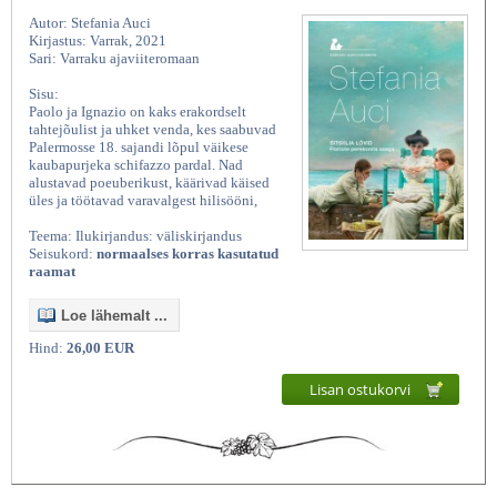
Autor: Stefania Auci
Kirjastus: Varrak, 2021
Sari: Varraku ajaviiteromaan
Sisu:
Paolo ja Ignazio on kaks erakordselt
tahtejõulist ja uhket venda, kes saabuvad
Palermosse 18. sajandi lõpul väikese
kaubapurjeka schifazzo pardal. Nad
alustavad poeuberikust, käärivad käised
üles ja töötavad varavalgest hilisööni,
Teema: Ilukirjandus: väliskirjandus
Seisukord:
normaalses korras kasutatud
raamat
Loe lähemalt ...
Hind:
26,00 EUR
Lisan ostukorvi