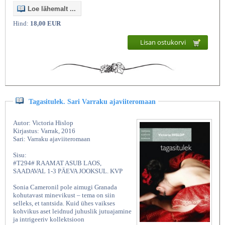
Loe lähemalt ...
Hind:
18,00 EUR
Lisan ostukorvi
Tagasitulek. Sari Varraku ajaviiteromaan
Autor: Victoria Hislop
Kirjastus: Varrak, 2016
Sari: Varraku ajaviiteromaan
Sisu:
#T294# RAAMAT ASUB LAOS,
SAADAVAL 1-3 PÄEVA JOOKSUL. KVP
Sonia Cameronil pole aimugi Granada
kohutavast minevikust – tema on siin
selleks, et tantsida. Kuid ühes vaikses
kohvikus aset leidnud juhuslik jutuajamine
ja intrigeeriv kollektsioon