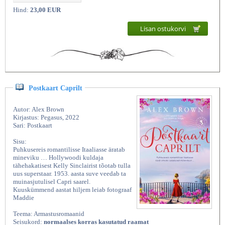
Hind:
23,00 EUR
Lisan ostukorvi
Postkaart Caprilt
Autor: Alex Brown
Kirjastus: Pegasus, 2022
Sari: Postkaart
Sisu:
Puhkusereis romantilisse Itaaliasse äratab
mineviku … Hollywoodi kuldaja
tähehakatisest Kelly Sinclairist tõotab tulla
uus superstaar. 1953. aasta suve veedab ta
muinasjutulisel Capri saarel.
Kuuskümmend aastat hiljem leiab fotograaf
Maddie
Teema: Armastusromaanid
Seisukord:
normaalses korras kasutatud raamat