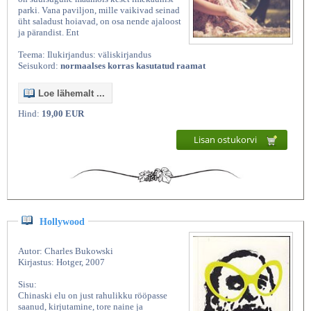
parki. Vana paviljon, mille vaikivad seinad
üht saladust hoiavad, on osa nende ajaloost
ja pärandist. Ent
Teema: Ilukirjandus: väliskirjandus
Seisukord:
normaalses korras kasutatud raamat
Loe lähemalt ...
Hind:
19,00 EUR
Lisan ostukorvi
Hollywood
Autor: Charles Bukowski
Kirjastus: Hotger, 2007
Sisu:
Chinaski elu on just rahulikku rööpasse
saanud, kirjutamine, tore naine ja