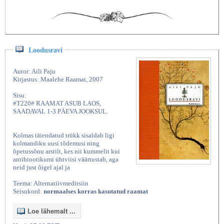
Loodusravi
Autor: Aili Paju
Kirjastus: Maalehe Raamat, 2007
Sisu:
#T220# RAAMAT ASUB LAOS,
SAADAVAL 1-3 PÄEVA JOOKSUL.
Kolmas täiendatud trükk sisaldab ligi
kolmandiku uusi tõdemusi ning
õpetussõnu arstilt, kes nii kummelit kui
antibiootikumi ühtviisi väärtustab, aga
neid just õigel ajal ja
Teema: Alternatiivmeditsiin
Seisukord:
normaalses korras kasutatud raamat
Loe lähemalt ...