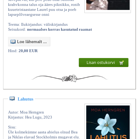
krahvkonna talus oja ääres piknikku, ronib
kuueteistaastane Laurel puu otsa ja poeb
lapsepõlveaegsesse onni
Teema: Ilukirjandus: väliskirjandus
Seisukord:
normaalses korras kasutatud raamat
Loe lähemalt ...
Hind:
20,00 EUR
Lisan ostukorvi
Lahutus
Autor: Moa Herngren
Kirjastus: Hea Lugu, 2023
Sisu:
Üle kolmekümne aasta abielus olnud Bea
ja Niklas elavad Stockholmis mugavat elu.