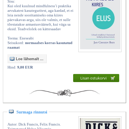
Sisu:
Kui oled kuulnud mindfulness’i praktika
arvukatest kasuteguritest, aga kardad, et ei
leia nende sooritamiseks oma kiires
päevakavas aega, siis ole valmis, et sulle
tõestatakse armastusväärselt, kui väga sa
eksid. Teadvelolek on kättesaadav
Teema: Eneseabi
Seisukord:
normaalses korras kasutatud
raamat
Loe lähemalt ...
Hind:
9,00 EUR
Lisan ostukorvi
Surmaga rinnutsi
Autor: Dick Francis, Felix Francis.
Toimetanud Helve Võsamäe