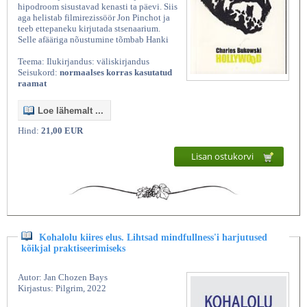
hipodroom sisustavad kenasti ta päevi. Siis
aga helistab filmirezissöör Jon Pinchot ja
teeb ettepaneku kirjutada stsenaarium.
Selle afääriga nõustumine tõmbab Hanki
Teema: Ilukirjandus: väliskirjandus
Seisukord:
normaalses korras kasutatud
raamat
Loe lähemalt ...
Hind:
21,00 EUR
Lisan ostukorvi
Kohalolu kiires elus. Lihtsad mindfullness'i harjutused
kõikjal praktiseerimiseks
Autor: Jan Chozen Bays
Kirjastus: Pilgrim, 2022