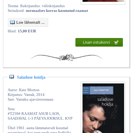
Teema: Ilukirjandus: väliskirjandus
Seisukord:
normaalses korras kasutatud raamat
Loe lähemalt ...
Hind:
15,00 EUR
Lisan ostukorvi
Saladuse hoidja
Autor: Kate Morton
Kirjastus: Varrak, 2014
Sari: Varraku ajaviiteromaan
Sisu:
#T259# RAAMAT ASUB LAOS,
SAADAVAL 1-3 PÄEVA JOOKSUL. KVP
Ühel 1961. aasta lämmatavalt kuumal
suvepäeval, kui pere peab oma Suffolki