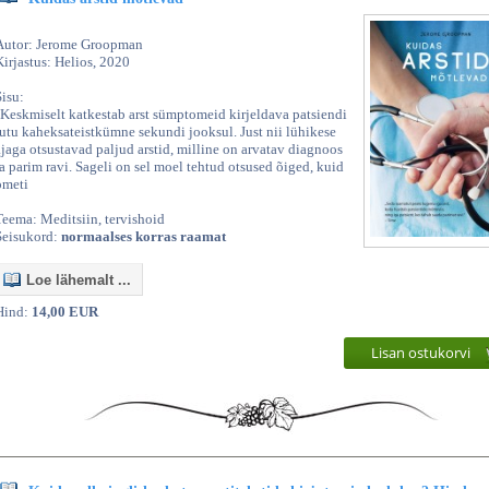
Autor: Jerome Groopman
Kirjastus: Helios, 2020
Sisu:
"Keskmiselt katkestab arst sümptomeid kirjeldava patsiendi
jutu kaheksateistkümne sekundi jooksul. Just nii lühikese
ajaga otsustavad paljud arstid, milline on arvatav diagnoos
ja parim ravi. Sageli on sel moel tehtud otsused õiged, kuid
ometi
Teema: Meditsiin, tervishoid
Seisukord:
normaalses korras raamat
Loe lähemalt ...
Hind:
14,00 EUR
Lisan ostukorvi