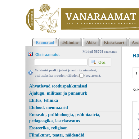
2473 2474 Kokku 123668 raamatut lisamise järjekorras, 2474
Raamatud
Tellimine
Abiks
Kinkekaart
Asu
leheküljel
Kasutatud raamatud | Vanaraamat. ee raamatupood
Müügil
58708
raamatut
Otsi raamatut
Ra
Vaikimisi pealkirjadest ja autorite nimedest,
1
otsi lisaks ka muudelt väljadelt
(aeglasem).
Ahvatlevad sooduspakkumised
Kok
Ajalugu, militaar ja punanurk
Ehitus, tehnika
Elulood, memuaarid
Eneseabi, psühholoogia, psühhiaatria,
pedagoogika, lastekasvatus
Esoteerika, religioon
Filmikunst, teater, näidendid