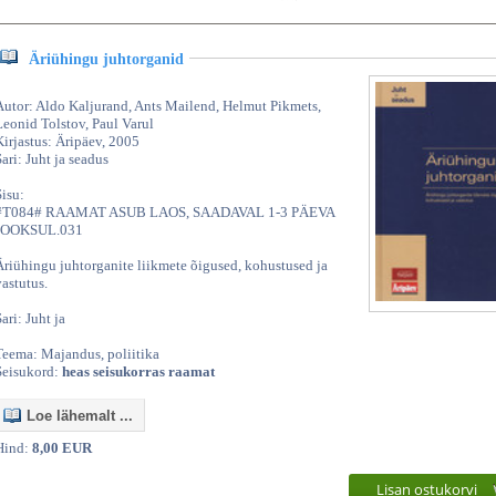
Äriühingu juhtorganid
Autor: Aldo Kaljurand, Ants Mailend, Helmut Pikmets,
Leonid Tolstov, Paul Varul
Kirjastus: Äripäev, 2005
Sari: Juht ja seadus
Sisu:
#T084# RAAMAT ASUB LAOS, SAADAVAL 1-3 PÄEVA
JOOKSUL.031
Äriühingu juhtorganite liikmete õigused, kohustused ja
vastutus.
ari: Juht ja
Teema: Majandus, poliitika
Seisukord:
heas seisukorras raamat
Loe lähemalt ...
Hind:
8,00 EUR
Lisan ostukorvi