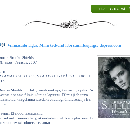
Lisan ostukorvi
Vihmasadu algas. Minu teekond läbi sünnitusjärgse depressiooni
Autor: Brooke Shields
Kirjastus: Pegasus, 2007
Sisu:
RAAMAT ASUB LAOS, SAADAVAL 1-3 PÄEVA JOOKSUL.
316
Brooke Shields on Hollywoodi näitleja, kes mängis juba 15-
aastaselt peaosa filmis «Sinine laguun». Filmis jääb tema
kehastatud kangelanna rasedaks endalegi üllatusena, ja kui
tema
Teema: Elulood, memuaarid
Seisukord:
raamatukogust mahakantud eksemplar, muidu
normaalses seisukorras raamat