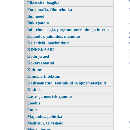
Filosoofia, loogika
Fotograafia, filmitehnika
Ilu, mood
Ilukirjandus
Infotehnoloogia, programmeerimine ja internet
Kalandus, jahindus, mesindus
Kalendrid, märkmikud
KINKEKAART
Kodu ja aed
Kokaraamatud
Kultuur
Kunst, arhitektuur
Käsiraamatud, teatmikud ja õppematerjalid
Käsitöö
Laste- ja noortekirjandus
Loodus
Luule
Majandus, poliitika
Meditsiin, tervishoid
Meelelahutus