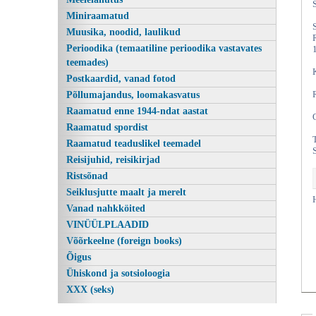
Miniraamatud
Muusika, noodid, laulikud
Perioodika (temaatiline perioodika vastavates
teemades)
Postkaardid, vanad fotod
Põllumajandus, loomakasvatus
Raamatud enne 1944-ndat aastat
Raamatud spordist
Raamatud teaduslikel teemadel
Kasutatud raamatud | Vanaraamatee
Reisijuhid, reisikirjad
Ristsõnad
Seiklusjutte maalt ja merelt
Vanad nahkköited
VINÜÜLPLAADID
Võõrkeelne (foreign books)
Õigus
Ühiskond ja sotsioloogia
XXX (seks)