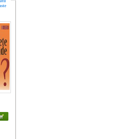
matu
aste