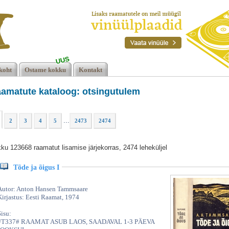
UUS
koht
Ostame kokku
Kontakt
amatute kataloog: otsingutulem
...
2
3
4
5
2473
2474
ku 123668 raamatut lisamise järjekorras, 2474 leheküljel
Tõde ja õigus I
Autor: Anton Hansen Tammsaare
Kirjastus: Eesti Raamat, 1974
Sisu:
#T337# RAAMAT ASUB LAOS, SAADAVAL 1-3 PÄEVA