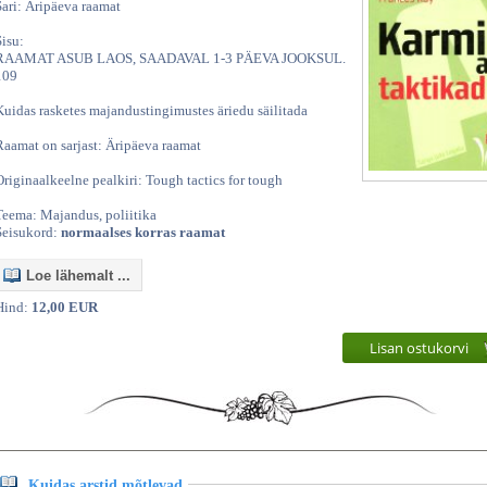
Sari: Äripäeva raamat
Sisu:
RAAMAT ASUB LAOS, SAADAVAL 1-3 PÄEVA JOOKSUL.
109
Kuidas rasketes majandustingimustes äriedu säilitada
Raamat on sarjast: Äripäeva raamat
Originaalkeelne pealkiri: Tough tactics for tough
Teema: Majandus, poliitika
Seisukord:
normaalses korras raamat
Loe lähemalt ...
Hind:
12,00 EUR
Lisan ostukorvi
Kuidas arstid mõtlevad