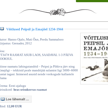
Võitlused Peipsil ja Emajõel 1234-1944
Autor: Hanno Ojalo, Mati Õun, Peedu Sammalsoo
Kirjastus: Grenader, 2012
Sisu:
#T347# RAAMAT ASUB LAOS, SAADAVAL 1-3 PÄEVA
JOOKSUL.
Siinse raamatu lahingutandrid – Peipsi ja Pihkva järv ning
Emajõgi – tekkisid peale mandrijää sulamist ligi 5000–6000
aastat tagasi. Inimesed asusid nende veekogude kallastele
elama
Teema: Eesti ajalugu
Seisukord:
heas seisukorras raamat
Loe lähemalt ...
Hind:
12,00 EUR