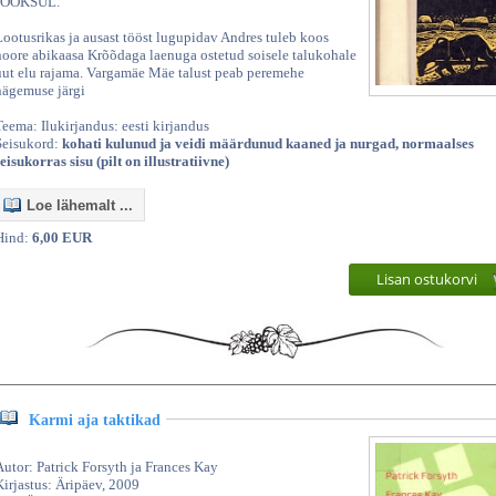
JOOKSUL.
Lootusrikas ja ausast tööst lugupidav Andres tuleb koos
noore abikaasa Krõõdaga laenuga ostetud soisele talukohale
uut elu rajama. Vargamäe Mäe talust peab peremehe
nägemuse järgi
Teema: Ilukirjandus: eesti kirjandus
Seisukord:
kohati kulunud ja veidi määrdunud kaaned ja nurgad, normaalses
seisukorras sisu (pilt on illustratiivne)
Loe lähemalt ...
Hind:
6,00 EUR
Lisan ostukorvi
Karmi aja taktikad
Autor: Patrick Forsyth ja Frances Kay
Kirjastus: Äripäev, 2009