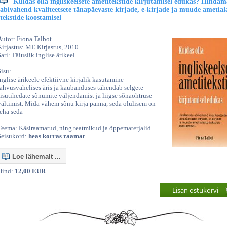
Kuidas olla ingliskeelsete ametitekstide kirjutamisel edukas? Hinda
abivahend kvaliteetsete tänapäevaste kirjade, e-kirjade ja muude ametial
tekstide koostamisel
Autor: Fiona Talbot
Kirjastus: ME Kirjastus, 2010
Sari: Täiuslik inglise ärikeel
Sisu:
Inglise ärikeele efektiivne kirjalik kasutamine
rahvusvahelises äris ja kaubanduses tähendab selgete
sisutihedate sõnumite väljendamist ja liigse sõnaohtruse
vältimist. Mida vähem sõnu kirja panna, seda olulisem on
teha seda
Teema: Käsiraamatud, ning teatmikud ja õppematerjalid
Seisukord:
heas korras raamat
Loe lähemalt ...
Hind:
12,00 EUR
Lisan ostukorvi