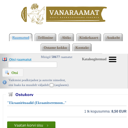
2473 2474 Kokku 123660 raamatut lisamise
järjekorras, 2474 leheküljel
Kasutatud raamatud |
Raamatud
Tellimine
Abiks
Kinkekaart
Asukoht
Vanaraamat. ee raamatupood
Ostame kokku
Kontakt
Müügil
58677
raamatut
Kataloogiteemad
Otsi raamatut
Vaikimisi pealkirjadest ja autorite nimedest,
otsi lisaks ka muudelt väljadelt
(aeglasem).
Ostukorv
"Ekraanirituaalid (Ekraanitseremoon.."
1 tk kogusumma:
8,50 EUR
Vaatan korvi sisu