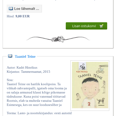
Loe lähemalt ...
Hind:
9,00 EUR
Lisan ostukorvi
Taaniel Teine
Autor: Kadri Hinrikus
Kirjastus: Tammerraamat, 2015
Sisu:
Taaniel Teine on harilik koolipoiss. Ta
vihkab rahvastepalli, igatseb oma looma ja
on salaja armunud klassi kõige pikemasse
tüdrukusse. Kuna poisi vanemad töötavad
Rootsis, elab ta muheda vanaisa Taaniel
Esimesega, kes on suur loodusesõber ja
Teema: Laste- ja noortekirjandus: eesti autorid