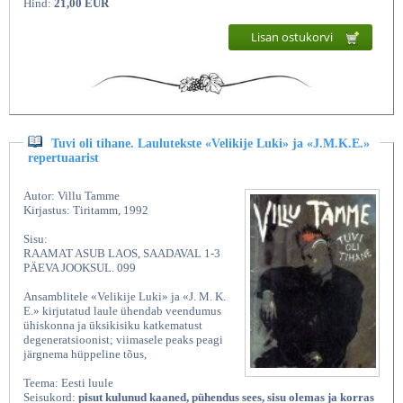
Hind:
21,00 EUR
Lisan ostukorvi
Tuvi oli tihane. Laulutekste «Velikije Luki» ja «J.M.K.E.»
repertuaarist
Autor: Villu Tamme
Kirjastus: Tiritamm, 1992
Sisu:
RAAMAT ASUB LAOS, SAADAVAL 1-3
PÄEVA JOOKSUL. 099
Ansamblitele «Velikije Luki» ja «J. M. K.
E.» kirjutatud laule ühendab veendumus
ühiskonna ja üksikisiku katkematust
degeneratsioonist; viimasele peaks peagi
järgnema hüppeline tõus,
Teema: Eesti luule
Seisukord:
pisut kulunud kaaned, pühendus sees, sisu olemas ja korras