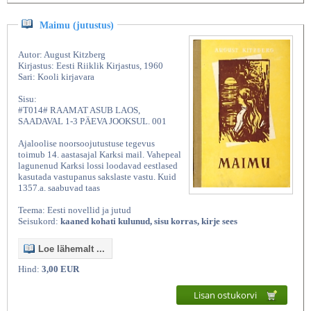
Maimu (jutustus)
Autor: August Kitzberg
Kirjastus: Eesti Riiklik Kirjastus, 1960
Sari: Kooli kirjavara
Sisu:
#T014# RAAMAT ASUB LAOS,
SAADAVAL 1-3 PÄEVA JOOKSUL. 001
Ajaloolise noorsoojutustuse tegevus
toimub 14. aastasajal Karksi mail. Vahepeal
lagunenud Karksi lossi loodavad eestlased
kasutada vastupanus sakslaste vastu. Kuid
1357.a. saabuvad taas
Teema: Eesti novellid ja jutud
Seisukord:
kaaned kohati kulunud, sisu korras, kirje sees
Loe lähemalt ...
Hind:
3,00 EUR
Lisan ostukorvi