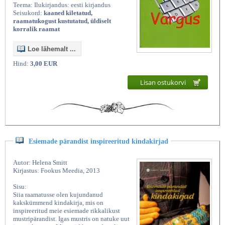
Teema: Ilukirjandus: eesti kirjandus
Seisukord:
kaaned kiletatud,
raamatukogust kustutatud, üldiselt
korralik raamat
Loe lähemalt ...
Hind:
3,00 EUR
Lisan ostukorvi
Esiemade pärandist inspireeritud kindakirjad
Autor: Helena Smitt
Kirjastus: Fookus Meedia, 2013
Sisu:
Siia raamatusse olen kujundanud
kakskümmend kindakirja, mis on
inspireeritud meie esiemade rikkalikust
mustripärandist. Igas mustris on natuke uut