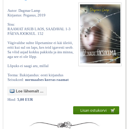
Autor: Dagmar Lamp
Kirjastus: Pegasus, 2019
Sisu:
RAAMAT ASUB LAOS, SAADAVAL 1-3
PÄEVA JOOKSUL. 152
Vägivaldse suhte lõpetamine ei käi üleöö,
eriti kui sul on laps, kes teid igavesti seob.
Sa võid asjad kokku pakkida ja ära minna,
aga see ei ole lõpp.
Lõpuks ei saagi aru, millal
Teema: Ilukirjandus: eesti kirjandus
Seisukord:
normaalses korras raamat
Loe lähemalt ...
Hind:
5,00 EUR
Lisan ostukorvi