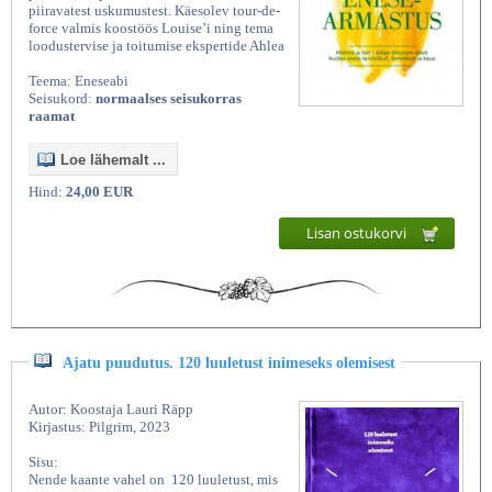
piiravatest uskumustest. Käesolev tour-de-
force valmis koostöös Louise’i ning tema
loodustervise ja toitumise ekspertide Ahlea
Teema: Eneseabi
Seisukord:
normaalses seisukorras
raamat
Loe lähemalt ...
Hind:
24,00 EUR
Lisan ostukorvi
Ajatu puudutus. 120 luuletust inimeseks olemisest
Autor: Koostaja Lauri Räpp
Kirjastus: Pilgrim, 2023
Sisu:
Nende kaante vahel on 120 luuletust, mis