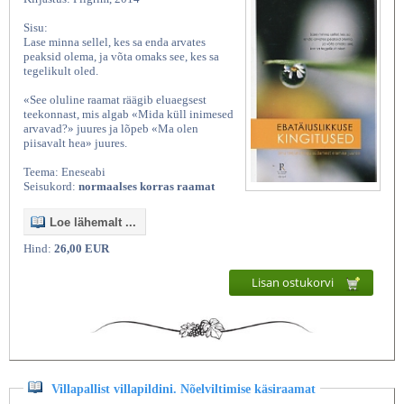
Sisu:
Lase minna sellel, kes sa enda arvates
peaksid olema, ja võta omaks see, kes sa
tegelikult oled.
«See oluline raamat räägib eluaegsest
teekonnast, mis algab «Mida küll inimesed
arvavad?» juures ja lõpeb «Ma olen
piisavalt hea» juures.
Teema: Eneseabi
Seisukord:
normaalses korras raamat
Loe lähemalt ...
Hind:
26,00 EUR
Lisan ostukorvi
Villapallist villapildini. Nõelviltimise käsiraamat