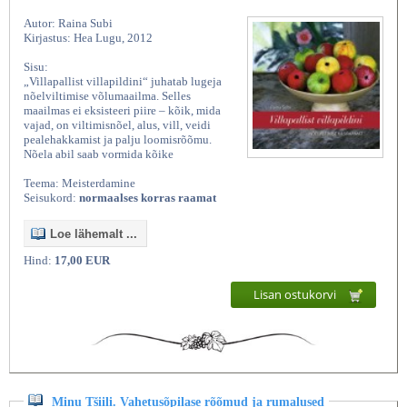
Autor: Raina Subi
Kirjastus: Hea Lugu, 2012
Sisu:
„Villapallist villapildini“ juhatab lugeja
nõelviltimise võlumaailma. Selles
maailmas ei eksisteeri piire – kõik, mida
vajad, on viltimisnõel, alus, vill, veidi
pealehakkamist ja palju loomisrõõmu.
Nõela abil saab vormida kõike
Teema: Meisterdamine
Seisukord:
normaalses korras raamat
Loe lähemalt ...
Hind:
17,00 EUR
Lisan ostukorvi
Minu Tšiili. Vahetusõpilase rõõmud ja rumalused