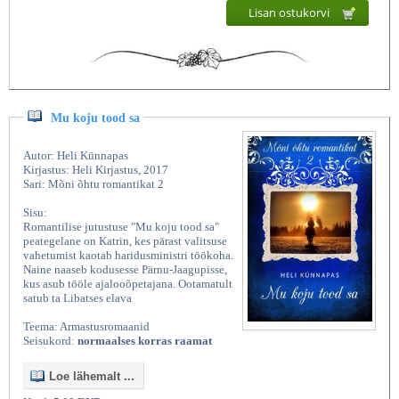
Lisan ostukorvi
Mu koju tood sa
Autor: Heli Künnapas
Kirjastus: Heli Kirjastus, 2017
Sari: Mõni õhtu romantikat 2
Sisu:
Romantilise jutustuse "Mu koju tood sa"
peategelane on Katrin, kes pärast valitsuse
vahetumist kaotab haridusministri töökoha.
Naine naaseb kodusesse Pärnu-Jaagupisse,
kus asub tööle ajalooõpetajana. Ootamatult
satub ta Libatses elava
Teema: Armastusromaanid
Seisukord:
normaalses korras raamat
Loe lähemalt ...