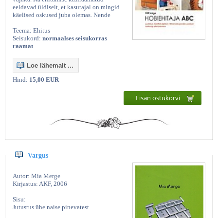
eeldavad üldiselt, et kasutajal on mingid
käelised oskused juba olemas. Nende
Teema: Ehitus
Seisukord:
normaalses seisukorras
raamat
Loe lähemalt ...
Hind:
15,00 EUR
Lisan ostukorvi
Vargus
Autor: Mia Merge
Kirjastus: AKF, 2006
Sisu:
Jutustus ühe naise pinevatest