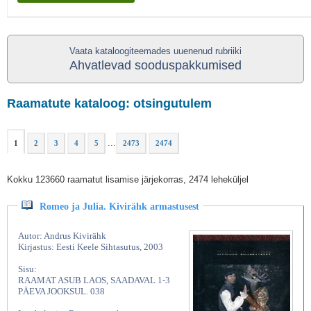
Vaata kataloogiteemades uuenenud rubriiki
Ahvatlevad sooduspakkumised
Raamatute kataloog: otsingutulem
...
1
2
3
4
5
2473
2474
Kokku 123660 raamatut lisamise järjekorras, 2474 leheküljel
Romeo ja Julia. Kivirähk armastusest
Autor: Andrus Kivirähk
Kirjastus: Eesti Keele Sihtasutus, 2003
Sisu:
RAAMAT ASUB LAOS, SAADAVAL 1-3
PÄEVA JOOKSUL. 038