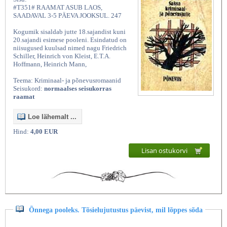
#T351# RAAMAT ASUB LAOS,
SAADAVAL 3-5 PÄEVA JOOKSUL. 247
Kogumik sisaldab jutte 18.sajandist kuni
20.sajandi esimese pooleni. Esindatud on
niisugused kuulsad nimed nagu Friedrich
Schiller, Heinrich von Kleist, E.T.A.
Hoffmann, Heinrich Mann,
Teema: Kriminaal- ja põnevusromaanid
Seisukord:
normaalses seisukorras
raamat
Loe lähemalt ...
Hind:
4,00 EUR
Lisan ostukorvi
Õnnega pooleks. Tõsielujutustus päevist, mil lõppes sõda