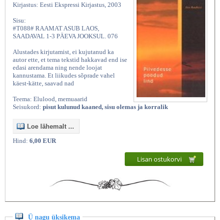
Kirjastus: Eesti Ekspressi Kirjastus, 2003
Sisu:
#T088# RAAMAT ASUB LAOS,
SAADAVAL 1-3 PÄEVA JOOKSUL. 076
Alustades kirjutamist, ei kujutanud ka
autor ette, et tema tekstid hakkavad end ise
edasi arendama ning nende loojat
kannustama. Et liikudes sõprade vahel
käest-kätte, saavad nad
Teema: Elulood, memuaarid
Seisukord:
pisut kulunud kaaned, sisu olemas ja korralik
Loe lähemalt ...
Hind:
6,00 EUR
Lisan ostukorvi
Ü nagu üksikema