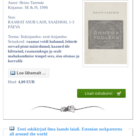
Autor: Heino Taremäe
Kirjastus: SE & JS, 1996
Sisu:
RAAMAT ASUB LAOS, SAADAVAL 1-3
PÄEVA
Teema: Ilukirjandus: eesti kirjandus
Seisukord:
raamat veidi kulunud, lehtede
servad pisut määrdunud, kaaned üle
kiletatud, raamatukogu ja sealt
mahakandmise tempel sees, sisu olemas ja
korralik
Loe lähemalt ...
Hind:
4,00 EUR
Lisan ostukorvi
Eesti sokikirjad ilma laande laiali. Estonian sockpatterns
all around the world