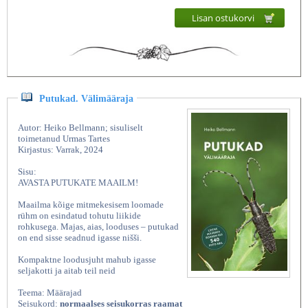
Lisan ostukorvi
Putukad. Välimääraja
Autor: Heiko Bellmann; sisuliselt
toimetanud Urmas Tartes
Kirjastus: Varrak, 2024
Sisu:
AVASTA PUTUKATE MAAILM!
Maailma kõige mitmekesisem loomade
rühm on esindatud tohutu liikide
rohkusega. Majas, aias, looduses – putukad
on end sisse seadnud igasse nišši.
Kompaktne loodusjuht mahub igasse
seljakotti ja aitab teil neid
Teema: Määrajad
Seisukord:
normaalses seisukorras raamat