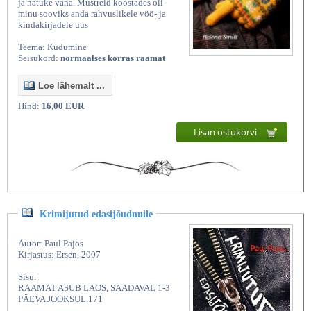
ja natuke vana. Mustreid koostades oli
minu sooviks anda rahvuslikele vöö- ja
kindakirjadele uus
Teema: Kudumine
Seisukord:
normaalses korras raamat
Loe lähemalt ...
Hind:
16,00 EUR
Lisan ostukorvi
Krimijutud edasijõudnuile
Autor: Paul Pajos
Kirjastus: Ersen, 2007
Sisu:
RAAMAT ASUB LAOS, SAADAVAL 1-3
PÄEVA JOOKSUL.171