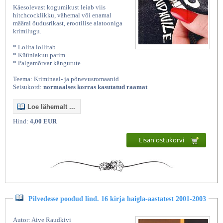
Käesolevast kogumikust leiab viis
hitchcocklikku, vähemal või enamal
määral õudusrikast, erootilise alatooniga
krimilugu.
* Lolita lollitab
* Küünlakuu parim
* Palgamõrvar kängurute
Teema: Kriminaal- ja põnevusromaanid
Seisukord:
normaalses korras kasutatud raamat
Loe lähemalt ...
Hind:
4,00 EUR
Lisan ostukorvi
Pilvedesse poodud lind. 16 kirja haigla-aastatest 2001-2003
Autor: Aive Raudkivi