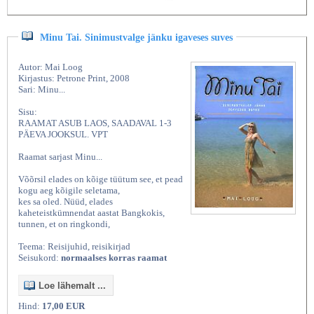
Minu Tai. Sinimustvalge jänku igaveses suves
Autor: Mai Loog
Kirjastus: Petrone Print, 2008
Sari: Minu...
Sisu:
RAAMAT ASUB LAOS, SAADAVAL 1-3
PÄEVA JOOKSUL. VPT
Raamat sarjast Minu...
Võõrsil elades on kõige tüütum see, et pead
kogu aeg kõigile seletama,
kes sa oled. Nüüd, elades
kaheteistkümnendat aastat Bangkokis,
tunnen, et on ringkondi,
Teema: Reisijuhid, reisikirjad
Seisukord:
normaalses korras raamat
Loe lähemalt ...
Hind:
17,00 EUR