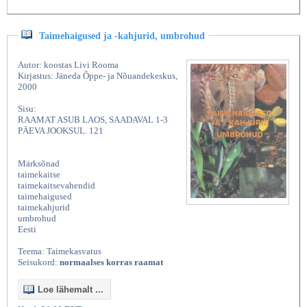
Taimehaigused ja -kahjurid, umbrohud
Autor: koostas Livi Rooma
Kirjastus: Jäneda Õppe- ja Nõuandekeskus,
2000
Sisu:
RAAMAT ASUB LAOS, SAADAVAL 1-3
PÄEVA JOOKSUL. 121
Märksõnad
taimekaitse
taimekaitsevahendid
taimehaigused
taimekahjurid
umbrohud
Eesti
Teema: Taimekasvatus
Seisukord:
normaalses korras raamat
Loe lähemalt ...