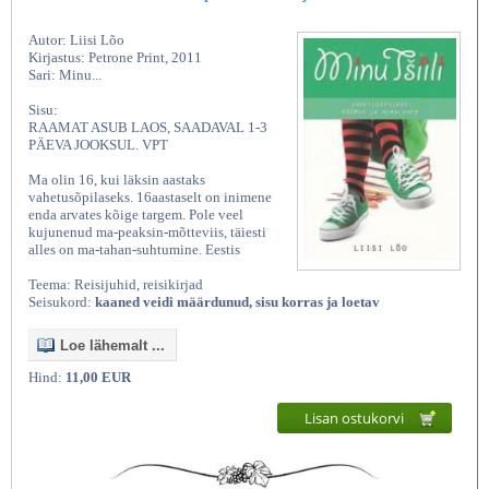
Autor: Liisi Lõo
Kirjastus: Petrone Print, 2011
Sari: Minu...
Sisu:
RAAMAT ASUB LAOS, SAADAVAL 1-3
PÄEVA JOOKSUL. VPT
Ma olin 16, kui läksin aastaks
vahetusõpilaseks. 16aastaselt on inimene
enda arvates kõige targem. Pole veel
kujunenud ma-peaksin-mõtteviis, täiesti
alles on ma-tahan-suhtumine. Eestis
Teema: Reisijuhid, reisikirjad
Seisukord:
kaaned veidi määrdunud, sisu korras ja loetav
Loe lähemalt ...
Hind:
11,00 EUR
Lisan ostukorvi