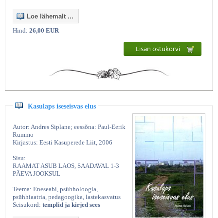
Loe lähemalt ...
Hind:
26,00 EUR
Lisan ostukorvi
Kasulaps iseseisvas elus
Autor: Andres Siplane; eessõna: Paul-Eerik
Rummo
Kirjastus: Eesti Kasuperede Liit, 2006
Sisu:
RAAMAT ASUB LAOS, SAADAVAL 1-3
PÄEVA JOOKSUL
Teema: Eneseabi, psühholoogia,
psühhiaatria, pedagoogika, lastekasvatus
Seisukord:
templid ja kirjed sees