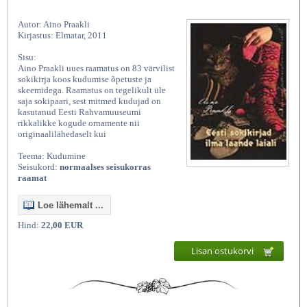
Autor: Aino Praakli
Kirjastus: Elmatar, 2011
Sisu:
Aino Praakli uues raamatus on 83 värvilist
sokikirja koos kudumise õpetuste ja
skeemidega. Raamatus on tegelikult üle
saja sokipaari, sest mitmed kudujad on
kasutanud Eesti Rahvamuuseumi
rikkalikke kogude ornamente nii
originaalilähedaselt kui
Teema: Kudumine
Seisukord:
normaalses seisukorras
raamat
Loe lähemalt ...
Hind:
22,00 EUR
Lisan ostukorvi