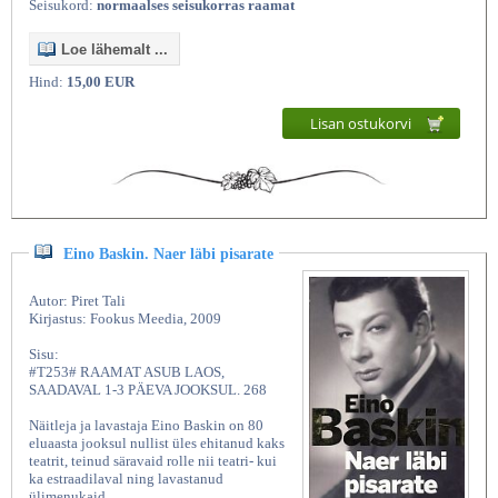
Seisukord:
normaalses seisukorras raamat
Loe lähemalt ...
Hind:
15,00 EUR
Lisan ostukorvi
Eino Baskin. Naer läbi pisarate
Autor: Piret Tali
Kirjastus: Fookus Meedia, 2009
Sisu:
#T253# RAAMAT ASUB LAOS,
SAADAVAL 1-3 PÄEVA JOOKSUL. 268
Näitleja ja lavastaja Eino Baskin on 80
eluaasta jooksul nullist üles ehitanud kaks
teatrit, teinud säravaid rolle nii teatri- kui
ka estraadilaval ning lavastanud
ülimenukaid