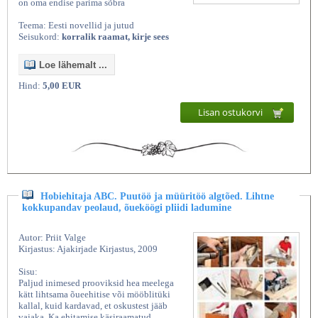
on oma endise parima sõbra
Teema: Eesti novellid ja jutud
Seisukord:
korralik raamat, kirje sees
Loe lähemalt ...
Hind:
5,00 EUR
Lisan ostukorvi
Hobiehitaja ABC. Puutöö ja müüritöö algtõed. Lihtne
kokkupandav peolaud, õueköögi pliidi ladumine
Autor: Priit Valge
Kirjastus: Ajakirjade Kirjastus, 2009
Sisu:
Paljud inimesed prooviksid hea meelega
kätt lihtsama õueehitise või mööblitüki
kallal, kuid kardavad, et oskustest jääb
vajaka. Ka ehitamise käsiraamatud