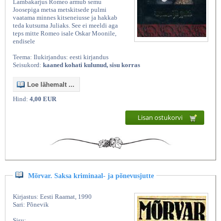
Lambakarjus Romeo armub semu
Joosepiga metsa metskitsede pulmi
vaatama minnes kitseneiusse ja hakkab
teda kutsuma Juliaks. See ei meeldi aga
teps mitte Romeo isale Oskar Moonile,
endisele
Teema: Ilukirjandus: eesti kirjandus
Seisukord:
kaaned kohati kulunud, sisu korras
Loe lähemalt ...
Hind:
4,00 EUR
Kasutatud raamatud | Vanaraamatee
Lisan ostukorvi
Mõrvar. Saksa kriminaal- ja põnevusjutte
Kirjastus: Eesti Raamat, 1990
Sari: Põnevik
Sisu: