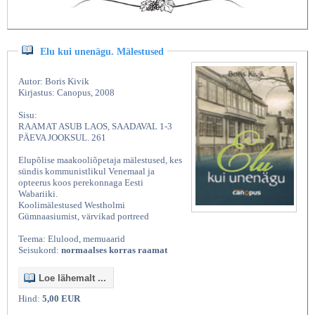
Elu kui unenägu. Mälestused
Autor: Boris Kivik
Kirjastus: Canopus, 2008
Sisu:
RAAMAT ASUB LAOS, SAADAVAL 1-3
PÄEVA JOOKSUL. 261
Elupõlise maakooliõpetaja mälestused, kes
sündis kommunistlikul Venemaal ja
opteerus koos perekonnaga Eesti
Wabariiki.
Koolimälestused Westholmi
Gümnaasiumist, värvikad portreed
Teema: Elulood, memuaarid
Seisukord:
normaalses korras raamat
Loe lähemalt ...
Hind:
5,00 EUR