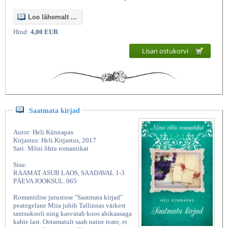
Loe lähemalt ...
Hind:
4,00 EUR
Lisan ostukorvi
Saatmata kirjad
Autor: Heli Künnapas
Kirjastus: Heli Kirjastus, 2017
Sari: Mõni õhtu romantikat
Sisu:
RAAMAT ASUB LAOS, SAADAVAL 1-3
PÄEVA JOOKSUL. 065
Romantilise jutustuse "Saatmata kirjad"
peategelane Miia juhib Tallinnas väikest
tantsukooli ning kasvatab koos abikaasaga
kahte last. Ootamatult saab naine teate, et