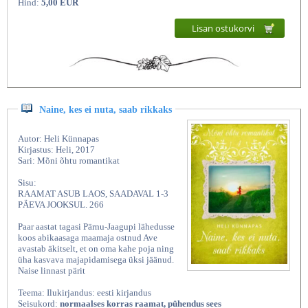
Hind:
5,00 EUR
Lisan ostukorvi
Naine, kes ei nuta, saab rikkaks
Autor: Heli Künnapas
Kirjastus: Heli, 2017
Sari: Mõni õhtu romantikat
Sisu:
RAAMAT ASUB LAOS, SAADAVAL 1-3
PÄEVA JOOKSUL. 266
Paar aastat tagasi Pärnu-Jaagupi lähedusse
koos abikaasaga maamaja ostnud Ave
avastab äkitselt, et on oma kahe poja ning
üha kasvava majapidamisega üksi jäänud.
Naise linnast pärit
Teema: Ilukirjandus: eesti kirjandus
Seisukord:
normaalses korras raamat, pühendus sees