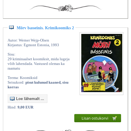
Mõrv basseinis. Krimikoomiks 2
Autor: Werner Wejp-Olsen
Kirjastus: Egmont Estonia, 1993
Sisu:
29 kriminaalset koomiksit, mida lugeja
võib lahendada. Vastused olemas ka
raamatu
Teema: Koomiksid
Seisukord:
pisut kulunud kaaned, sisu
korras
Loe lähemalt ...
Hind:
9,00 EUR
Lisan ostukorvi