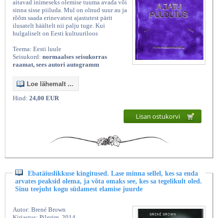
aitavad inimeseks olemise tuuma avada või
sinna sisse piiluda. Mul on olnud suur au ja
rõõm saada erinevatest ajastutest pärit
ilusatelt häältelt nii palju tuge. Kui
hulgaliselt on Eesti kultuuriloos
Teema: Eesti luule
Seisukord:
normaalses seisukorras
raamat, sees autori autogramm
Loe lähemalt ...
Hind:
24,00 EUR
Lisan ostukorvi
Ebatäiuslikkuse kingitused. Lase minna sellel, kes sa enda
arvates peaksid olema, ja võta omaks see, kes sa tegelikult oled.
Sinu teejuht kogu südamest elamise juurde
Autor: Brené Brown
Kirjastus: Pilgrim, 2014