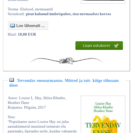
Teema: Elulood, memuaarid
Seisukord:
pisut kulunud ümbrispaber, sisu normaalses korras
Loe lähemalt ...
Hind:
18,00 EUR
Lisan ostukorvi
Tervendav enesearmastus. Mõtted ja toit- kõige tõhusam
dieet
Autor: Louise L. Hay, Ahlea Khadro,
Heather Dane
Kirjastus: Pilgrim, 2017
Sisu:
"Populaarne autor Louise Hay on juba
aastakümneid muutnud inimeste elu
paremaks, õpetades neile, kuidas vabaneda