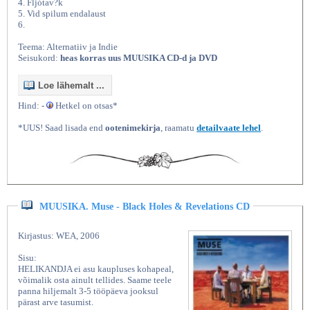
4. Fljótav?k
5. Vid spilum endalaust
6.
Teema: Alternatiiv ja Indie
Seisukord:
heas korras uus MUUSIKA CD-d ja DVD
Loe lähemalt ...
Hind: -
Hetkel on otsas*
*UUS! Saad lisada end
ootenimekirja
, raamatu
detailvaate lehel
.
MUUSIKA. Muse - Black Holes & Revelations CD
Kirjastus: WEA, 2006
Sisu:
HELIKANDJA ei asu kaupluses kohapeal,
võimalik osta ainult tellides. Saame teele
panna hiljemalt 3-5 tööpäeva jooksul
pärast arve tasumist.