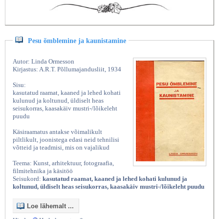
Pesu õmblemine ja kaunistamine
Autor: Linda Ormesson
Kirjastus: A.R.T. Põllumajandusliit, 1934
Sisu:
kasutatud raamat, kaaned ja lehed kohati
kulunud ja koltunud, üldiselt heas
seisukorras, kaasakäiv mustri-/lõikeleht
puudu
Käsiraamatus antakse võimalikult
piltlikult, joonistega edasi neid tehnilisi
võtteid ja teadmisi, mis on vajalikud
Teema: Kunst, arhitektuur, fotograafia,
filmitehnika ja käsitöö
Seisukord:
kasutatud raamat, kaaned ja lehed kohati kulunud ja
koltunud, üldiselt heas seisukorras, kaasakäiv mustri-/lõikeleht puudu
Loe lähemalt ...