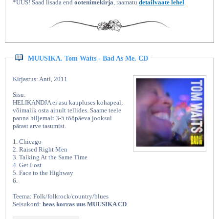
*UUS! Saad lisada end
ootenimekirja
, raamatu
detailvaate lehel
.
MUUSIKA. Tom Waits - Bad As Me. CD
Kirjastus: Anti, 2011
Sisu:
HELIKANDJA ei asu kaupluses kohapeal,
võimalik osta ainult tellides. Saame teele
panna hiljemalt 3-5 tööpäeva jooksul
pärast arve tasumist.
1. Chicago
2. Raised Right Men
3. Talking At the Same Time
4. Get Lost
5. Face to the Highway
6.
Teema: Folk/folkrock/country/blues
Seisukord:
heas korras uus MUUSIKA CD