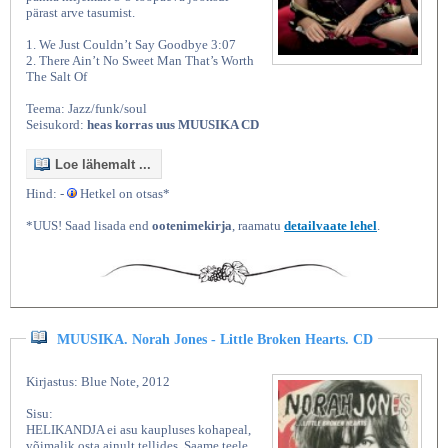
pärast arve tasumist.
1. We Just Couldn’t Say Goodbye 3:07
2. There Ain’t No Sweet Man That’s Worth
The Salt Of
Teema: Jazz/funk/soul
Seisukord:
heas korras uus MUUSIKA CD
Loe lähemalt ...
Hind: -
Hetkel on otsas*
*UUS! Saad lisada end
ootenimekirja
, raamatu
detailvaate lehel
.
MUUSIKA. Norah Jones - Little Broken Hearts. CD
Kirjastus: Blue Note, 2012
Sisu:
HELIKANDJA ei asu kaupluses kohapeal,
võimalik osta ainult tellides. Saame teele