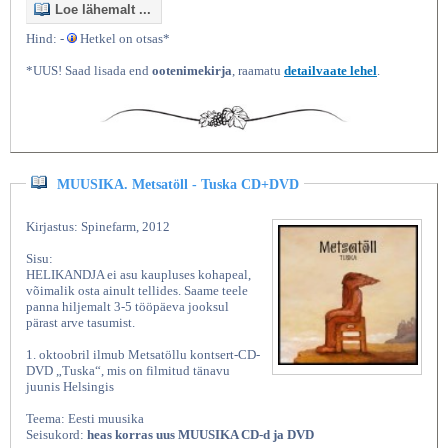
Loe lähemalt ...
Hind: -
Hetkel on otsas*
*UUS! Saad lisada end
ootenimekirja
, raamatu
detailvaate lehel
.
MUUSIKA. Metsatöll - Tuska CD+DVD
Kirjastus: Spinefarm, 2012
Sisu:
HELIKANDJA ei asu kaupluses kohapeal,
võimalik osta ainult tellides. Saame teele
panna hiljemalt 3-5 tööpäeva jooksul
pärast arve tasumist.
1. oktoobril ilmub Metsatöllu kontsert-CD-
DVD „Tuska“, mis on filmitud tänavu
juunis Helsingis
Teema: Eesti muusika
Seisukord:
heas korras uus MUUSIKA CD-d ja DVD