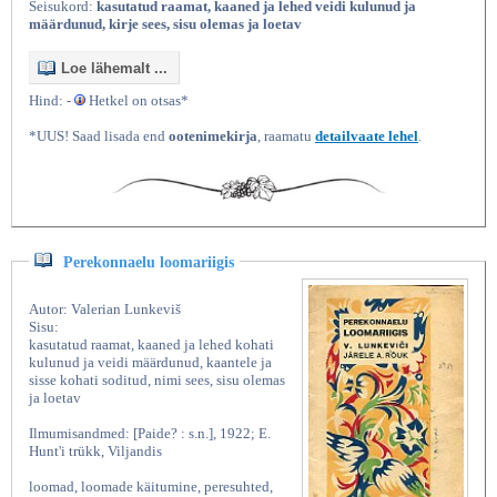
Seisukord:
kasutatud raamat, kaaned ja lehed veidi kulunud ja
määrdunud, kirje sees, sisu olemas ja loetav
Loe lähemalt ...
Hind: -
Hetkel on otsas*
*UUS! Saad lisada end
ootenimekirja
, raamatu
detailvaate lehel
.
Kasutatud raamatud | Vanaraamatee
Perekonnaelu loomariigis
Autor: Valerian Lunkeviš
Sisu:
kasutatud raamat, kaaned ja lehed kohati
kulunud ja veidi määrdunud, kaantele ja
sisse kohati soditud, nimi sees, sisu olemas
ja loetav
Ilmumisandmed: [Paide? : s.n.], 1922; E.
Hunt'i trükk, Viljandis
loomad, loomade käitumine, peresuhted,