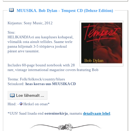
MUUSIKA. Bob Dylan - Tempest CD (Deluxe Edition)
Kirjastus: Sony Music, 2012
Sisu:
HELIKANDJA ei asu kaupluses kohapeal,
võimalik osta ainult tellides. Saame teele
panna hiljemalt 3-5 tööpäeva jooksul
pärast arve tasumist.
Includes 60-page bound notebook with 28
rare, vintage international magazine covers featuring Bob
Teema: Folk/folkrock/country/blues
Seisukord:
heas korras uus MUUSIKA CD
Loe lähemalt ...
Hind: -
Hetkel on otsas*
*UUS! Saad lisada end
ootenimekirja
, raamatu
detailvaate lehel
.