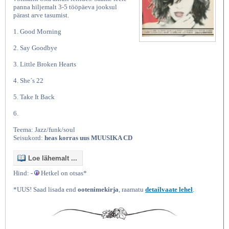
panna hiljemalt 3-5 tööpäeva jooksul
pärast arve tasumist.
1. Good Morning
2. Say Goodbye
3. Little Broken Hearts
4. She´s 22
5. Take It Back
6.
Teema: Jazz/funk/soul
Seisukord:
heas korras uus MUUSIKA CD
Loe lähemalt ...
Hind: -
Hetkel on otsas*
*UUS! Saad lisada end
ootenimekirja
, raamatu
detailvaate lehel
.