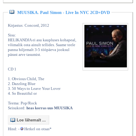
MUUSIKA. Paul Simon - Live In NYC 2CD+DVD
Kirjastus: Concord, 2012
Sisu:
HELIKANDJA ei asu kaupluses kohapeal,
võimalik osta ainult tellides. Saame teele
panna hiljemalt 3-5 tööpäeva jooksul
pärast arve tasumist.
CD 1
1. Obvious Child, The
2. Dazzling Blue
3. 50 Ways to Leave Your Lover
4. So Beautiful or
Teema: Pop/Rock
Seisukord:
heas korras uus MUUSIKA
Loe lähemalt ...
Hind: -
Hetkel on otsas*