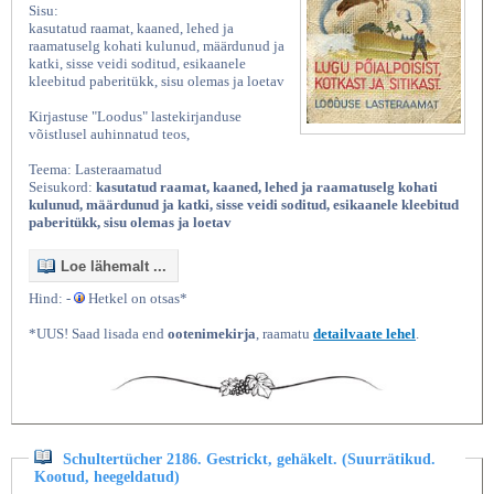
Sisu:
kasutatud raamat, kaaned, lehed ja
raamatuselg kohati kulunud, määrdunud ja
katki, sisse veidi soditud, esikaanele
kleebitud paberitükk, sisu olemas ja loetav
Kirjastuse "Loodus" lastekirjanduse
võistlusel auhinnatud teos,
Teema: Lasteraamatud
Seisukord:
kasutatud raamat, kaaned, lehed ja raamatuselg kohati
kulunud, määrdunud ja katki, sisse veidi soditud, esikaanele kleebitud
paberitükk, sisu olemas ja loetav
Loe lähemalt ...
Hind: -
Hetkel on otsas*
*UUS! Saad lisada end
ootenimekirja
, raamatu
detailvaate lehel
.
Schultertücher 2186. Gestrickt, gehäkelt. (Suurrätikud.
Kootud, heegeldatud)