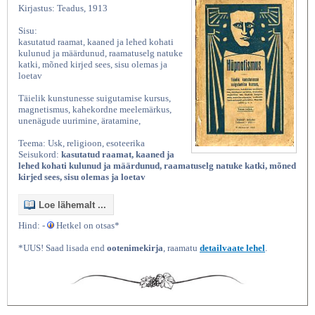
Kirjastus: Teadus, 1913
Sisu:
kasutatud raamat, kaaned ja lehed kohati
kulunud ja määrdunud, raamatuselg natuke
katki, mõned kirjed sees, sisu olemas ja
loetav
Täielik kunstunesse suigutamise kursus,
magnetismus, kahekordne meelemärkus,
unenägude uurimine, äratamine,
Teema: Usk, religioon, esoteerika
Seisukord:
kasutatud raamat, kaaned ja
lehed kohati kulunud ja määrdunud, raamatuselg natuke katki, mõned
kirjed sees, sisu olemas ja loetav
Loe lähemalt ...
Hind: -
Hetkel on otsas*
*UUS! Saad lisada end
ootenimekirja
, raamatu
detailvaate lehel
.