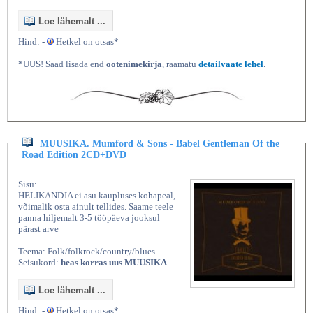
Loe lähemalt ...
Hind: -
Hetkel on otsas*
*UUS! Saad lisada end
ootenimekirja
, raamatu
detailvaate lehel
.
MUUSIKA. Mumford & Sons - Babel Gentleman Of the
Road Edition 2CD+DVD
Sisu:
HELIKANDJA ei asu kaupluses kohapeal,
võimalik osta ainult tellides. Saame teele
panna hiljemalt 3-5 tööpäeva jooksul
pärast arve
Teema: Folk/folkrock/country/blues
Seisukord:
heas korras uus MUUSIKA
Loe lähemalt ...
Hind: -
Hetkel on otsas*