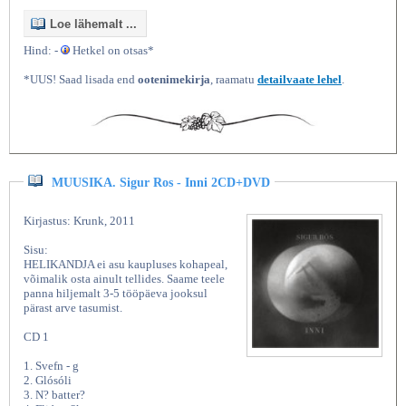
Loe lähemalt ...
Hind: -
Hetkel on otsas*
*UUS! Saad lisada end
ootenimekirja
, raamatu
detailvaate lehel
.
MUUSIKA. Sigur Ros - Inni 2CD+DVD
Kirjastus: Krunk, 2011
Sisu:
HELIKANDJA ei asu kaupluses kohapeal,
võimalik osta ainult tellides. Saame teele
panna hiljemalt 3-5 tööpäeva jooksul
pärast arve tasumist.
CD 1
1. Svefn - g
2. Glósóli
3. N? batter?