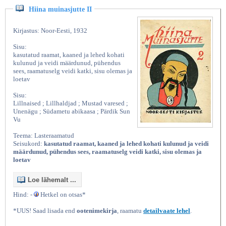
Hiina muinasjutte II
Kirjastus: Noor-Eesti, 1932
Sisu:
kasutatud raamat, kaaned ja lehed kohati
kulunud ja veidi määrdunud, pühendus
sees, raamatuselg veidi katki, sisu olemas ja
loetav
Sisu:
Lillnaised ; Lillhaldjad ; Mustad varesed ;
Unenägu ; Südametu abikaasa ; Pärdik Sun
Vu
Teema: Lasteraamatud
Seisukord:
kasutatud raamat, kaaned ja lehed kohati kulunud ja veidi
määrdunud, pühendus sees, raamatuselg veidi katki, sisu olemas ja
loetav
Loe lähemalt ...
Hind: -
Hetkel on otsas*
*UUS! Saad lisada end
ootenimekirja
, raamatu
detailvaate lehel
.