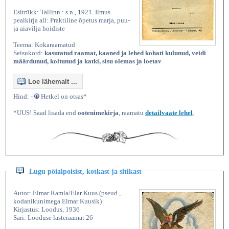
Esitrükk: Tallinn : s.n., 1921. Ilmus
pealkirja all: Praktiline õpetus marja, puu-
ja aiavilja hoidiste
Teema: Kokaraamatud
Seisukord:
kasutatud raamat, kaaned ja lehed kohati kulunud, veidi
määrdunud, koltunud ja katki, sisu olemas ja loetav
Loe lähemalt ...
Hind: -
Hetkel on otsas*
*UUS! Saad lisada end
ootenimekirja
, raamatu
detailvaate lehel
.
Lugu pöialpoisist, kotkast ja sitikast
Autor: Elmar Ramla/Elar Kuus (pseud.,
kodanikunimega Elmar Kuusik)
Kirjastus: Loodus, 1936
Sari: Looduse lasteraamat 26