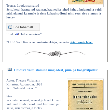
Teema: Loodusraamatud
Seisukord:
kasutatud raamat, kaaned ja lehed kohati kulunud ja veidi
määrdunud, kaantele ja sisse kohati soditud, nimi sees, sisu olemas ja
loetav
Loe lähemalt ...
Hind: -
Hetkel on otsas*
*UUS! Saad lisada end
ootenimekirja
, raamatu
detailvaate lehel
.
Hoidiste valmistamine marjadest, puu- ja köögiviljadest
Autor: Therese Vitismann
Kirjastus: Agronoom, 1928
Sari: Tulusaid oskusi 2
Sisu:
kasutatud raamat, kaaned ja lehed kohati
kulunud, veidi määrdunud, koltunud ja
katki, sisu olemas ja loetav