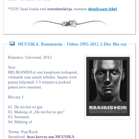
*UUS! Saad lisada end
ootenimekirja
, raamatu
detailvaate lehel
.
MUUSIKA. Rammstein - Videos 1995-2012 2-Disc Blu-ray
Kirjastus: Universal, 2012
Sisu:
HELIKANDJA ei asu kaupluses kohapeal,
võimalik osta ainult tellides. Saame teele
panna hiljemalt 3-5 tööpäeva jooksul
pärast arve tasumist.
Blu-ray 1
01. Du riechst so gut
02. Making of „Du riechst so gut"
03. Seemann
04. Making of
Teema: Pop/Rock
Seisukord:
heas korras uus MUUSIKA