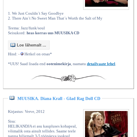
1. We Just Couldn´t Say Goodbye
2. There Ain´t No Sweet Man That´s Worth the Salt of My
Teema: Jazz/funk/soul
Seisukord:
heas korras uus MUUSIKA CD
Loe lähemalt ...
Hind: -
Hetkel on otsas*
*UUS! Saad lisada end
ootenimekirja
, raamatu
detailvaate lehel
.
MUUSIKA. Diana Krall - Glad Rag Doll CD
Kirjastus: Verve, 2012
Sisu:
HELIKANDJA ei asu kaupluses kohapeal,
võimalik osta ainult tellides. Saame teele
panna hiljemalt 3-5 tööpäeva jooksul