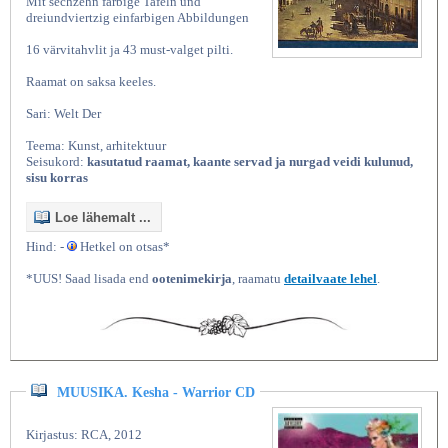
Mit sechzehn farbige Tafeln und
dreiundviertzig einfarbigen Abbildungen
16 värvitahvlit ja 43 must-valget pilti.
Raamat on saksa keeles.
Sari: Welt Der
Teema: Kunst, arhitektuur
Seisukord:
kasutatud raamat, kaante servad ja nurgad veidi kulunud,
sisu korras
Loe lähemalt ...
Hind: -
Hetkel on otsas*
*UUS! Saad lisada end
ootenimekirja
, raamatu
detailvaate lehel
.
MUUSIKA. Kesha - Warrior CD
Kirjastus: RCA, 2012