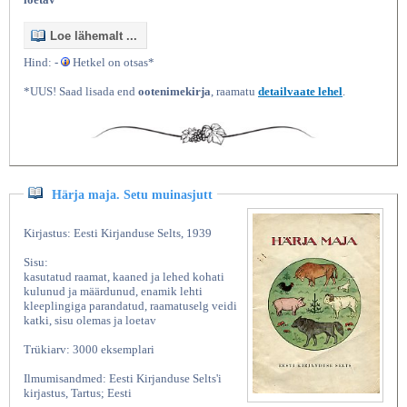
Loe lähemalt ...
Hind: -
Hetkel on otsas*
*UUS! Saad lisada end
ootenimekirja
, raamatu
detailvaate lehel
.
Härja maja. Setu muinasjutt
Kirjastus: Eesti Kirjanduse Selts, 1939
Sisu:
kasutatud raamat, kaaned ja lehed kohati
kulunud ja määrdunud, enamik lehti
kleeplingiga parandatud, raamatuselg veidi
katki, sisu olemas ja loetav
Trükiarv: 3000 eksemplari
Ilmumisandmed: Eesti Kirjanduse Selts'i
kirjastus, Tartus; Eesti