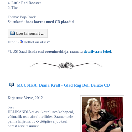
4. Little Red Rooster
5. The
Teema: Pop/Rock
Seisukord:
heas korras uued CD plaadid
Loe lähemalt ...
Hind: -
Hetkel on otsas*
*UUS! Saad lisada end
ootenimekirja
, raamatu
detailvaate lehel
.
MUUSIKA. Diana Krall - Glad Rag Doll Deluxe CD
Kirjastus: Verve, 2012
Sisu:
HELIKANDJA ei asu kaupluses kohapeal,
võimalik osta ainult tellides. Saame teele
panna hiljemalt 3-5 tööpäeva jooksul
pärast arve tasumist.