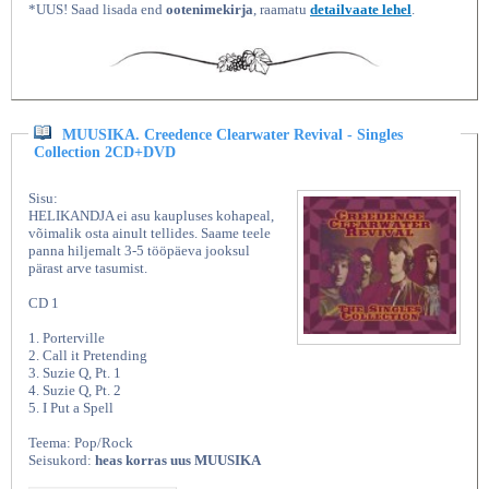
*UUS! Saad lisada end
ootenimekirja
, raamatu
detailvaate lehel
.
MUUSIKA. Creedence Clearwater Revival - Singles
Collection 2CD+DVD
Sisu:
HELIKANDJA ei asu kaupluses kohapeal,
võimalik osta ainult tellides. Saame teele
panna hiljemalt 3-5 tööpäeva jooksul
pärast arve tasumist.
CD 1
1. Porterville
2. Call it Pretending
3. Suzie Q, Pt. 1
4. Suzie Q, Pt. 2
5. I Put a Spell
Teema: Pop/Rock
Seisukord:
heas korras uus MUUSIKA