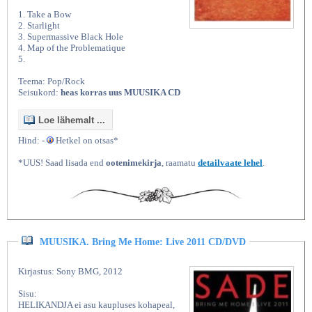
1. Take a Bow
2. Starlight
3. Supermassive Black Hole
4. Map of the Problematique
5.
Teema: Pop/Rock
Seisukord:
heas korras uus MUUSIKA CD
Loe lähemalt ...
Hind: -
Hetkel on otsas*
*UUS! Saad lisada end
ootenimekirja
, raamatu
detailvaate lehel
.
MUUSIKA. Bring Me Home: Live 2011 CD/DVD
Kirjastus: Sony BMG, 2012
Sisu:
HELIKANDJA ei asu kaupluses kohapeal,