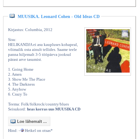
MUUSIKA. Leonard Cohen - Old Ideas CD
Kirjastus: Columbia, 2012
Sisu:
HELIKANDJA ei asu kaupluses kohapeal,
võimalik osta ainult tellides. Saame teele
panna hiljemalt 3-5 tööpäeva jooksul
pärast arve tasumist.
1. Going Home
2. Amen
3. Show Me The Place
4. The Darkness
5. Anyhow
6. Crazy To
Teema: Folk/folkrock/country/blues
Seisukord:
heas korras uus MUUSIKA CD
Loe lähemalt ...
Hind: -
Hetkel on otsas*