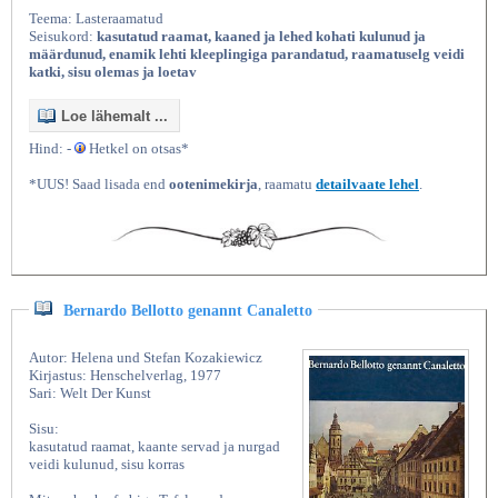
Teema: Lasteraamatud
Seisukord:
kasutatud raamat, kaaned ja lehed kohati kulunud ja
määrdunud, enamik lehti kleeplingiga parandatud, raamatuselg veidi
katki, sisu olemas ja loetav
Loe lähemalt ...
Hind: -
Hetkel on otsas*
*UUS! Saad lisada end
ootenimekirja
, raamatu
detailvaate lehel
.
Bernardo Bellotto genannt Canaletto
Autor: Helena und Stefan Kozakiewicz
Kirjastus: Henschelverlag, 1977
Sari: Welt Der Kunst
Sisu:
kasutatud raamat, kaante servad ja nurgad
veidi kulunud, sisu korras