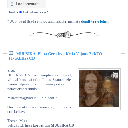
Loe lähemalt ...
Hind: -
Hetkel on otsas*
*UUS! Saad lisada end
ootenimekirja
, raamatu
detailvaate lehel
.
MUUSIKA. Elina Gerodes - Keda Vajame? (КТО
НУЖЕН?) CD
Sisu:
HELIKANDJA ei asu kaupluses kohapeal,
võimalik osta ainult tellides. Saame teele
panna hiljemalt 3-5 tööpäeva jooksul
pärast arve tasumist.
Millest räägivad laulud plaadil?
Oma raja otsimisest. Vanusest, mil inimese
ette kerkivad
Teema: Muu
Seisukord:
heas korras uus MUUSIKA CD