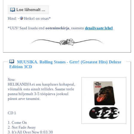
Loe lähemalt ...
Hind: -
Hetkel on otsas*
*UUS! Saad lisada end
ootenimekirja
, raamatu
detailvaate lehel
.
MUUSIKA. Rolling Stones - Grrr! (Greatest Hits) Deluxe
Edition 3CD
Sisu:
HELIKANDJA ei asu kaupluses kohapeal,
võimalik osta ainult tellides. Saame teele
panna hiljemalt 3-5 tööpäeva jooksul
pärast arve tasumist.
CD 1
1. Come On
2. Not Fade Away
3. It’s All Over Now 0:03:30