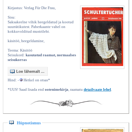
Kirjastus: Verlag Für Die Frau,
Sisu:
Saksakeelne vihik heegeldatud ja kootud
suurrätikutest. Paberkaante vahel on
kokkuvolditud mustrileht.
käsitöö, heegeldamine,
Teema: Käsitöö
Seisukord:
kasutatud raamat, normaalses
seisukorras
Loe lähemalt ...
Hind: -
Hetkel on otsas*
*UUS! Saad lisada end
ootenimekirja
, raamatu
detailvaate lehel
.
Hüpnotismus