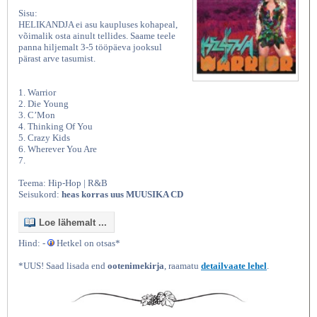
Sisu:
HELIKANDJA ei asu kaupluses kohapeal,
võimalik osta ainult tellides. Saame teele
panna hiljemalt 3-5 tööpäeva jooksul
pärast arve tasumist.
1. Warrior
2. Die Young
3. C’Mon
4. Thinking Of You
5. Crazy Kids
6. Wherever You Are
7.
Teema: Hip-Hop | R&B
Seisukord:
heas korras uus MUUSIKA CD
Loe lähemalt ...
Hind: -
Hetkel on otsas*
*UUS! Saad lisada end
ootenimekirja
, raamatu
detailvaate lehel
.