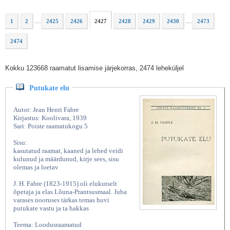
...
...
1
2
2425
2426
2427
2428
2429
2430
2473
2474
Kokku 123668 raamatut lisamise järjekorras, 2474 leheküljel
Putukate elu
Autor: Jean Henri Fabre
Kirjastus: Koolivara, 1939
Sari: Poiste raamatukogu 5
Sisu:
kasutatud raamat, kaaned ja lehed veidi
kulunud ja määrdunud, kirje sees, sisu
olemas ja loetav
J. H. Fabre (1823-1915) oli elukutselt
õpetaja ja elas Lõuna-Prantsusmaal. Juba
varases nooruses tärkas temas huvi
putukate vastu ja ta hakkas
Teema: Loodusraamatud