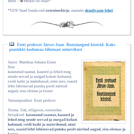
Hind: -
Hetkel on otsas*
*UUS! Saad lisada end
ootenimekirja
, raamatu
detailvaate lehel
.
Eesti prohwet Järwe-Jaan. Rootsiaegsed köstrid. Kaks
peatükki kodumaa lähemast minevikust
Autor: Matthias Johann Eisen
Sisu:
kasutatud raamat, kaaned ja lehed ning
nende servad ja nurgad kohati kulunud,
veidi katki ja määrdunud, nimi sees, osasid
lehti läbistavad putuka poolt näritud
augud, sisu olemas ja loetav
Variantpealkiri: Eesti prohvet
Teema: Usk, religioon, esoteerika
Seisukord:
kasutatud raamat, kaaned ja
lehed ning nende servad ja nurgad kohati
kulunud, veidi katki ja määrdunud, nimi
sees, osasid lehti läbistavad putuka poolt näritud augud, sisu olemas ja
loetav