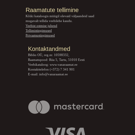
Raamatute tellimine
Kõiki kataloogis müügil olevaid väljaandeid saad
mugavalt tellida veebilehe kaudu.
Veebist ostmise juhend
Tellimistingimused
Privaatsustingimused
Kontaktandmed
Biblio OÜ, reg.nr. 10598332,
Raamatupood: Riia 5, Tartu, 51010 Eesti
Veebikataloog:
www.vanaraamat.ee
Kontakttelefon (+372) 7 341 901
E-mail:
info@vanaraamat.ee