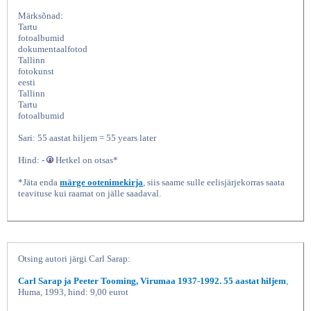
Märksõnad:
Tartu
fotoalbumid
dokumentaalfotod
Tallinn
fotokunst
eesti
Tallinn
Tartu
fotoalbumid
Sari: 55 aastat hiljem = 55 years later
Tallinn ja Tartu 1938-1996
Hind: -
Hetkel on otsas*
*Jäta enda
märge ootenimekirja
, siis saame sulle eelisjärjekorras saata
teavituse kui raamat on jälle saadaval.
Otsing autori järgi Carl Sarap:
Carl Sarap ja Peeter Tooming, Virumaa 1937-1992. 55 aastat hiljem
,
Huma, 1993, hind: 9,00 eurot