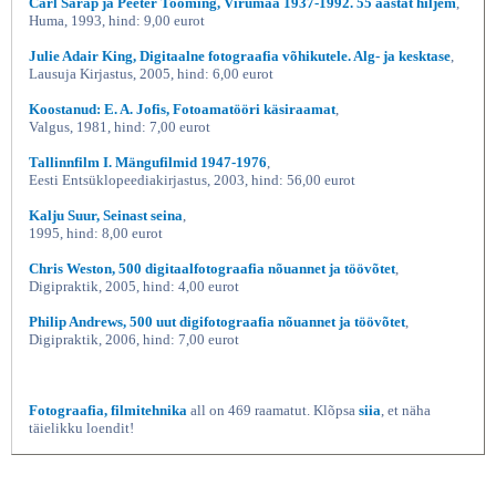
Carl Sarap ja Peeter Tooming, Virumaa 1937-1992. 55 aastat hiljem
,
Huma, 1993, hind: 9,00 eurot
Julie Adair King, Digitaalne fotograafia võhikutele. Alg- ja kesktase
,
Lausuja Kirjastus, 2005, hind: 6,00 eurot
Koostanud: E. A. Jofis, Fotoamatööri käsiraamat
,
Valgus, 1981, hind: 7,00 eurot
Tallinnfilm I. Mängufilmid 1947-1976
,
Eesti Entsüklopeediakirjastus, 2003, hind: 56,00 eurot
Kalju Suur, Seinast seina
,
1995, hind: 8,00 eurot
Chris Weston, 500 digitaalfotograafia nõuannet ja töövõtet
,
Digipraktik, 2005, hind: 4,00 eurot
Philip Andrews, 500 uut digifotograafia nõuannet ja töövõtet
,
Digipraktik, 2006, hind: 7,00 eurot
Fotograafia, filmitehnika
all on 469 raamatut. Klõpsa
siia
, et näha
täielikku loendit!