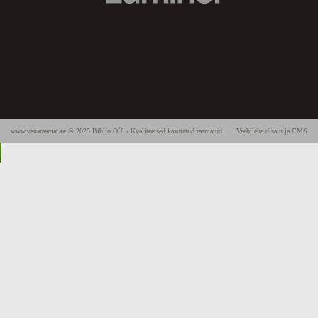
www.vanaraamat.ee © 2025 Biblio OÜ » Kvaliteetsed kasutatud raamatud
Veebilehe disain ja CMS