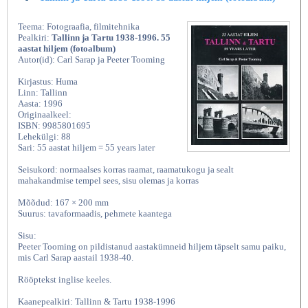
Teema: Fotograafia, filmitehnika
Pealkiri:
Tallinn ja Tartu 1938-1996. 55
aastat hiljem (fotoalbum)
Autor(id): Carl Sarap ja Peeter Tooming
Kirjastus: Huma
Linn: Tallinn
Aasta: 1996
Originaalkeel:
ISBN: 9985801695
Lehekülgi: 88
Sari: 55 aastat hiljem = 55 years later
Seisukord: normaalses korras raamat, raamatukogu ja sealt
mahakandmise tempel sees, sisu olemas ja korras
Mõõdud: 167 × 200 mm
Suurus: tavaformaadis, pehmete kaantega
Sisu:
Peeter Tooming on pildistanud aastakümneid hiljem täpselt samu paiku,
mis Carl Sarap aastail 1938-40.
Rööptekst inglise keeles.
Kaanepealkiri: Tallinn & Tartu 1938-1996