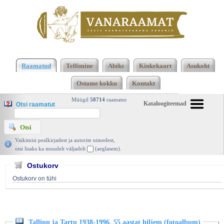
Klõpsa siia , et näha täielikku loendit!
Tallinn ja
Tartu 1938-1996. 55 aastat hiljem (fotoalbum), Carl
Raamatud
Tellimine
Abiks
Kinkekaart
Asukoht
Sarap ja Peeter Tooming, Huma 1996 | vanaraamat.
Ostame kokku
Kontakt
ee
Müügil
58714
raamatut
Kataloogiteemad
Otsi raamatut
Vaikimisi pealkirjadest ja autorite nimedest,
otsi lisaks ka muudelt väljadelt
(aeglasem).
Ostukorv
Ostukorv on tühi
Tallinn ja Tartu 1938-1996. 55 aastat hiljem (fotoalbum)