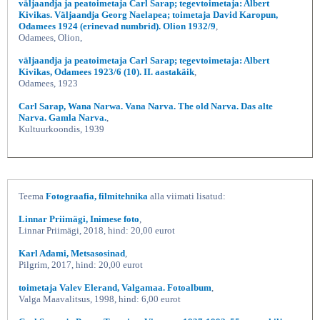
väljaandja ja peatoimetaja Carl Sarap; tegevtoimetaja: Albert
Kivikas. Väljaandja Georg Naelapea; toimetaja David Karopun,
Odamees 1924 (erinevad numbrid). Olion 1932/9
,
Odamees, Olion,
väljaandja ja peatoimetaja Carl Sarap; tegevtoimetaja: Albert
Kivikas, Odamees 1923/6 (10). II. aastakäik
,
Odamees, 1923
Carl Sarap, Wana Narwa. Vana Narva. The old Narva. Das alte
Narva. Gamla Narva.
,
Kultuurkoondis, 1939
Teema
Fotograafia, filmitehnika
alla viimati lisatud:
Linnar Priimägi, Inimese foto
,
Linnar Priimägi, 2018, hind: 20,00 eurot
Karl Adami, Metsasosinad
,
Pilgrim, 2017, hind: 20,00 eurot
toimetaja Valev Elerand, Valgamaa. Fotoalbum
,
Valga Maavalitsus, 1998, hind: 6,00 eurot