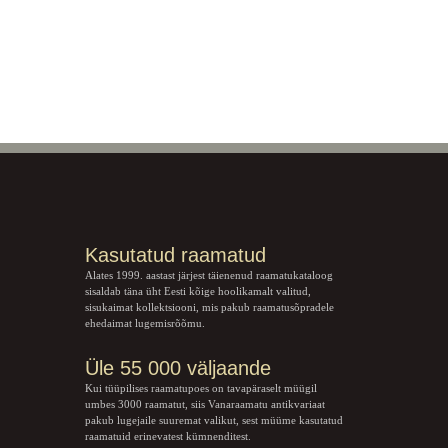
Kasutatud raamatud
Alates 1999. aastast järjest täienenud raamatukataloog
sisaldab täna üht Eesti kõige hoolikamalt valitud,
sisukaimat kollektsiooni, mis pakub raamatusõpradele
ehedaimat lugemisrõõmu.
Üle 55 000 väljaande
Kui tüüpilises raamatupoes on tavapäraselt müügil
umbes 3000 raamatut, siis Vanaraamatu
antikvariaat
pakub lugejaile suuremat valikut, sest müüme kasutatud
raamatuid erinevatest kümnenditest.