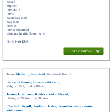
naised
hügieen
tervishoid
tervis
naistehaigused
haigused
rasedus
tervisenõuanded
Woman's health. Eesti keeles
Hind:
9,00 EUR
Lisan ostukorvi
Naine ja tervis Mida
Teema
Meditsiin, tervishoid
alla viimati lisatud:
Bernard Glemser, Inimene vähi vastu
,
Valgus, 1979, hind: 4,00 eurot
Jerome Groopman, Kuidas arstid mõtlevad
,
Helios, 2020, hind: 14,00 eurot
Charles E. Argoff, Bradley S. Galer, Kroonilise valu ravimise
käsiraamat
,