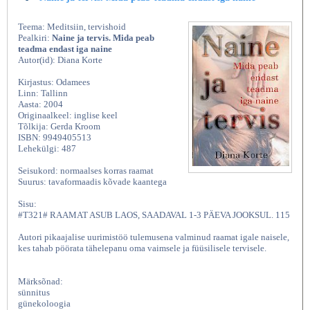
Teema: Meditsiin, tervishoid
Pealkiri:
Naine ja tervis. Mida peab
teadma endast iga naine
Autor(id): Diana Korte
Kirjastus: Odamees
Linn: Tallinn
Aasta: 2004
Originaalkeel: inglise keel
Tõlkija: Gerda Kroom
ISBN: 9949405513
Lehekülgi: 487
Seisukord: normaalses korras raamat
Suurus: tavaformaadis kõvade kaantega
Sisu:
#T321# RAAMAT ASUB LAOS, SAADAVAL 1-3 PÄEVA JOOKSUL. 115
Autori pikaajalise uurimistöö tulemusena valminud raamat igale naisele,
kes tahab pöörata tähelepanu oma vaimsele ja füüsilisele tervisele.
Märksõnad:
sünnitus
günekoloogia