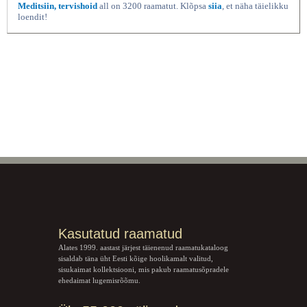
Meditsiin, tervishoid
all on 3200 raamatut. Klõpsa
siia
, et näha täielikku
loendit!
Kasutatud raamatud
Alates 1999. aastast järjest täienenud raamatukataloog
sisaldab täna üht Eesti kõige hoolikamalt valitud,
sisukaimat kollektsiooni, mis pakub raamatusõpradele
ehedaimat lugemisrõõmu.