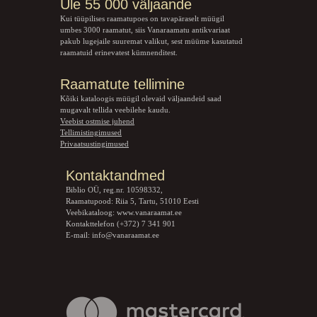
Üle 55 000 väljaande
Kui tüüpilises raamatupoes on tavapäraselt müügil
umbes 3000 raamatut, siis Vanaraamatu
antikvariaat
pakub lugejaile suuremat valikut, sest müüme kasutatud
raamatuid erinevatest kümnenditest.
Raamatute tellimine
Kõiki kataloogis müügil olevaid väljaandeid saad
mugavalt tellida veebilehe kaudu.
Veebist ostmise juhend
Tellimistingimused
Privaatsustingimused
Kontaktandmed
Biblio OÜ, reg.nr. 10598332,
Raamatupood: Riia 5, Tartu, 51010 Eesti
Veebikataloog:
www.vanaraamat.ee
Kontakttelefon (+372) 7 341 901
E-mail:
info@vanaraamat.ee