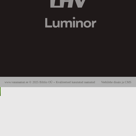
www.vanaraamat.ee © 2025 Biblio OÜ » Kvaliteetsed kasutatud raamatud
Veebilehe disain ja CMS