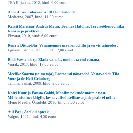
TEA Kirjastus, 2012, hind: 6,00 eurot
Anna-Liisa Enkovaara, 101 loodustoodet
,
Medicina, 2007, hind: 11,00 eurot
Kersti Meiesaar, Andrus Metsa, Toomas Haldma, Terviseökonoomika
teooria ja praktika
,
Elmatar, 2010, hind: 6,00 eurot
Renate Dittus-Bär, Vanamemme maarohud. Ilu ja tervis taimedest
,
Egmont Estonia, 2003, hind: 12,00 eurot
Rudi Westendorp, Elada vanaks, tundmata end vanana
,
Varrak, 2017, hind: 17,00 eurot
Meelike Saarna (toimetaja), Lastearsti nõuanded. Vastavad dr Tiia
Voor ja dr Heli Grünberg
,
Tammerraamat, 2009, hind: 9,00 eurot
Kairi Kuur ja Fausto Gobbi, Maailm paksude mätta otsast.
Mõtlemisainet kõigile, kes tavaliselt selliste asjade peale ei mõtle
,
Menu Meedia, Õhtuleht, 2016, hind: 7,00 eurot
Aili Paju, Aed kui apteek
,
Valgus, 1991, hind: 4,50 eurot