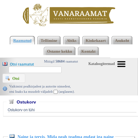
Klõpsa siia , et näha täielikku loendit!
Naine ja
tervis. Mida peab teadma endast iga naine, Diana
Raamatud
Tellimine
Abiks
Kinkekaart
Asukoht
Korte, Odamees 2004 | vanaraamat. ee
Ostame kokku
Kontakt
Müügil
58684
raamatut
Kataloogiteemad
Otsi raamatut
Vaikimisi pealkirjadest ja autorite nimedest,
otsi lisaks ka muudelt väljadelt
(aeglasem).
Ostukorv
Ostukorv on tühi
Naine ja tervis. Mida peab teadma endast iga naine