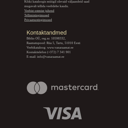
Kõiki kataloogis müügil olevaid väljaandeid saad
mugavalt tellida veebilehe kaudu.
Veebist ostmise juhend
Tellimistingimused
Privaatsustingimused
Kontaktandmed
Biblio OÜ, reg.nr. 10598332,
Raamatupood: Riia 5, Tartu, 51010 Eesti
Veebikataloog:
www.vanaraamat.ee
Kontakttelefon (+372) 7 341 901
E-mail:
info@vanaraamat.ee