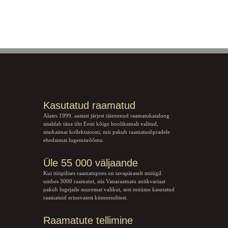
Kasutatud raamatud
Alates 1999. aastast järjest täienenud raamatukataloog
sisaldab täna üht Eesti kõige hoolikamalt valitud,
sisukaimat kollektsiooni, mis pakub raamatusõpradele
ehedaimat lugemisrõõmu.
Üle 55 000 väljaande
Kui tüüpilises raamatupoes on tavapäraselt müügil
umbes 3000 raamatut, siis Vanaraamatu
antikvariaat
pakub lugejaile suuremat valikut, sest müüme kasutatud
raamatuid erinevatest kümnenditest.
Raamatute tellimine