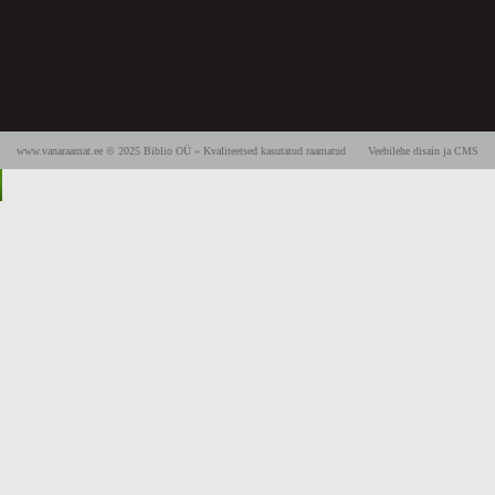
www.vanaraamat.ee © 2025 Biblio OÜ » Kvaliteetsed kasutatud raamatud
Veebilehe disain ja CMS