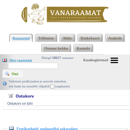
Klõpsa siia , et näha täielikku loendit!
Eestikeelseid
zooloogilisi oskussõnu, Loodus 1930 | vanaraamat.
Raamatud
Tellimine
Abiks
Kinkekaart
Asukoht
ee
Ostame kokku
Kontakt
Müügil
58657
raamatut
Kataloogiteemad
Otsi raamatut
Vaikimisi pealkirjadest ja autorite nimedest,
otsi lisaks ka muudelt väljadelt
(aeglasem).
Ostukorv
Ostukorv on tühi
Eestikeelseid zooloogilisi oskussõnu