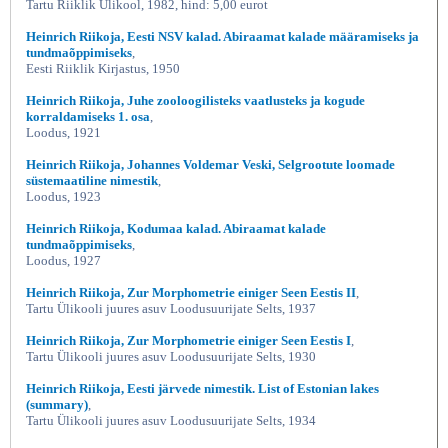
Tartu Riiklik Ülikool, 1982, hind: 5,00 eurot
Heinrich Riikoja, Eesti NSV kalad. Abiraamat kalade määramiseks ja
tundmaõppimiseks
,
Eesti Riiklik Kirjastus, 1950
Heinrich Riikoja, Juhe zooloogilisteks vaatlusteks ja kogude
korraldamiseks 1. osa
,
Loodus, 1921
Heinrich Riikoja, Johannes Voldemar Veski, Selgrootute loomade
süstemaatiline nimestik
,
Loodus, 1923
Heinrich Riikoja, Kodumaa kalad. Abiraamat kalade
tundmaõppimiseks
,
Loodus, 1927
Heinrich Riikoja, Zur Morphometrie einiger Seen Eestis II
,
Tartu Ülikooli juures asuv Loodusuurijate Selts, 1937
Heinrich Riikoja, Zur Morphometrie einiger Seen Eestis I
,
Tartu Ülikooli juures asuv Loodusuurijate Selts, 1930
Heinrich Riikoja, Eesti järvede nimestik. List of Estonian lakes
(summary)
,
Tartu Ülikooli juures asuv Loodusuurijate Selts, 1934