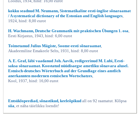
Loodus, 1934, hind: 16,00 eurot
kokku seadnud M. Neumann, Sistematikaline eesti-inglise sõnaraamat
/ A systematical dictionary of the Estonian and English languages
,
1924, hind: 8,00 eurot
H. Wachmann, Deutsche Grammatik mit praktischen Übungen 1. osa
,
Eesti Kirjastus, 1943, hind: 6,00 eurot
Toimetanud Julius Mägiste, Soome-eesti sõnaraamat
,
Akadeemiline Emakeele Selts, 1931, hind: 8,00 eurot
A. E. Graf, läbi vaadanud Joh. Aavik, redigeerinud M. Lubi, Eesti-
saksa sõnaraamat. Koostatud nüüdisaegse ametliku sõnavara alusel.
Estnisch-deutsches Wörterbuch auf der Grundlage eines amtlich
anerkannten modernen estnischen Wortschatzes
,
Kool, 1937, hind: 16,00 eurot
Entsüklopeediad, sõnastikud, keeleõpikud
all on 92 raamatut. Klõpsa
siia
, et näha täielikku loendit!