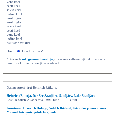
vene keel
eesti keel
saksa keel
ladina keel
zooloogia
zooloogia
saksa keel
eesti keel
vene keel
ladina keel
oskussõnastikud
Hind: -
Hetkel on otsas*
Eestikeelseid zooloogilisi oskussõnu, Loodus
*Jäta enda
märge ootenimekirja
, siis saame sulle eelisjärjekorras saata
teavituse kui raamat on jälle saadaval.
Otsing autori järgi Heinrich Riikoja:
Heinrich Riikoja, Der See Saadjärv. Saadjärv. Lake Saadjärv
,
Eesti Teaduste Akadeemia, 1991, hind: 11,00 eurot
Koostanud Heinrich Riikoja, Valdek Ritslaid, Esteetika ja universum.
Metoodiliste materjalide kogumik
,