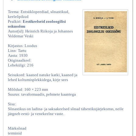
Teema: Entsüklopeediad, sõnastikud,
keeleõpikud
Pealkiri:
Eestikeelseid zooloogilisi
oskussõnu
Autor(id): Heinrich Riikoja ja Johannes
Voldemar Veski
Kirjastus: Loodus
Linn: Tartu
Aasta: 1930
Originaalkeel:
Lehekülgi: 216
Seisukord: kaaned natuke katki, kaaned ja
lehed koltumisplekkidega, kirje sees
Mõõdud: 160 × 223 mm
Suurus: tavaformaadis, pehmete kaantega
Sisu:
Sõnastikus on ladina- ja saksakeelsed sõnad tähestikujärjekorras, neile
järgneb eesti- ja venekeelne vaste.
Märksõnad
terminid