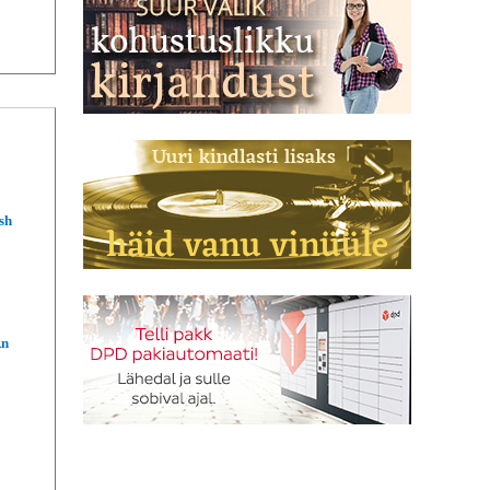
sh
An