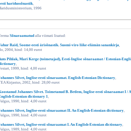
eesti haridussõnastik
,
Haridusministeerium, 1996
Teema
Sõnaraamatud
alla viimati lisatud:
Vahur Raid, Soome-eesti ärisõnastik. Suomi-viro liike-elämän sanankirja
,
Ilo, 2004, hind: 14,00 eurot
Ants Pihlak, Mari Kerge (toimetajad), Eesti-Inglise sõnaraamat / Estonian-Engli
dictionary
,
Festart, 1999, hind: 4,00 eurot
Johannes Silvet, Inglise-eesti sõnaraamat. English-Estonian Dictionary
,
TEA Kirjastus, 2002, hind: 28,00 eurot
Koostanud Johannes Silvet. Toimetanud B. Betlem, Inglise-eesti sõnaraamat I / 
English-Estonian dictionary 1
,
Valgus, 1990, hind: 4,00 eurot
Johannes Silvet, Inglise-eesti sõnaraamat II. An English-Estonian dictionary
,
Valgus, 1990, hind: 4,00 eurot
Johannes Silvet, Inglise-eesti sõnaraamat I. An English-Estonian dictionary
,
Valgus, 1989, hind: 4,00 eurot