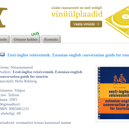
UUS
.
koht
Ostame kokku
Kontakt
Eesti-inglise reisivestmik. Estonian-english conversation guide for tour
Teema: Sõnaraamatud
Pealkiri:
Eesti-inglise reisivestmik. Estonian-english
conversation guide for tourists
Autor(id): Helle Rikberg
Kirjastus: Valgus
Linn: Tallinn
Aasta: 2005
Originaalkeel:
ISBN: 9985681231
Lehekülgi: 68
Seisukord: normaalses korras kasutatud raamat