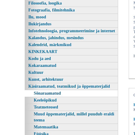
Filosoofia, loogika
Fotograafia, filmitehnika
Ilu, mood
Ilukirjandus
Infotehnoloogia, programmeerimine ja internet
Kalandus, jahindus, mesindus
Kalendrid, märkmikud
KINKEKAART
Kodu ja aed
Kokaraamatud
Kultuur
Kunst, arhitektuur
Käsiraamatud, teatmikud ja õppematerjalid
Sõnaraamatud
Keeleõpikud
Teatmeteosed
Muud õppematerjalid, millel puudub eraldi
teema
Matemaatika
Füüsika