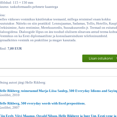
Mõõdud: 115 × 150 mm
Suurus: taskuformaadis pehmete kaantega
Sisu:
Selles väikeses vestmikus käsitletakse teemasid, millega reisimisel enam kokku
puututakse. Näiteks on siin peatükid: Lennujaamas, Sadamas, Tollis, Hotellis, Kaup
Teeküsimine, Auto rentimine, Merekuurordis, Suusakuurordis jt. Teemad on esitatu
dialoogidena. Dialoogide lõpus on ära toodud olulisem sõnavara antud teema kohta
Vestmikus on ka Eesti diplomaatiliste ja konsulaaresinduste telefoninumbrid.
Spiraalköites vestmik on praktiline ja mugav kasutada.
Hind:
7,00 EUR
Lisan ostukorvi
Otsing autori järgi Helle Rikberg:
Helle Rikberg; toimetanud Marja-Liisa Saulep, 500 Everyday Idioms and Sayin
Koolibri, 2010
Helle Rikberg, 500 everyday words with fixed prepositions
,
Koolibri, 2007
Tiiu Erelt, Viivi Maanso, Osvald Nilson, Helle Rikberg ja Inge Unt, Eesti-vene ja