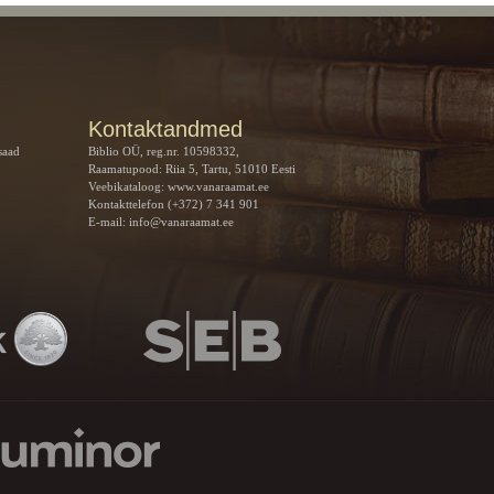
Kontaktandmed
saad
Biblio OÜ, reg.nr. 10598332,
Raamatupood: Riia 5, Tartu, 51010 Eesti
Veebikataloog:
www.vanaraamat.ee
Kontakttelefon (+372) 7 341 901
E-mail:
info@vanaraamat.ee