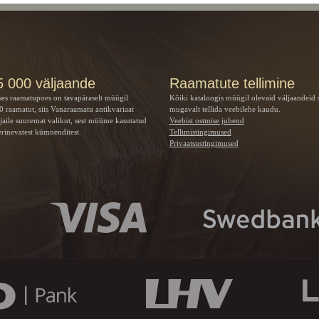
5 000 väljaande
Raamatute tellimine
ses raamatupoes on tavapäraselt müügil
Kõiki kataloogis müügil olevaid väljaandeid 
 raamatut, siis Vanaraamatu
antikvariaat
mugavalt tellida veebilehe kaudu.
jaile suuremat valikut, sest müüme kasutatud
Veebist ostmise juhend
rinevatest kümnenditest.
Tellimistingimused
Privaatsustingimused