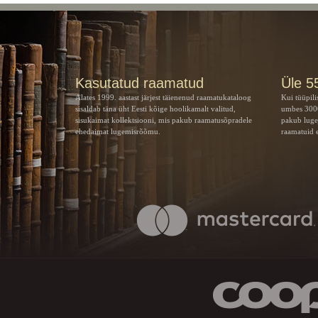
Kasutatud raamatud
Üle 5
Alates 1999. aastast järjest täienenud raamatukataloog
Kui tüüpili
sisaldab täna üht Eesti kõige hoolikamalt valitud,
umbes 3000
sisukaimat kollektsiooni, mis pakub raamatusõpradele
pakub luge
ehedaimat lugemisrõõmu.
raamatuid e