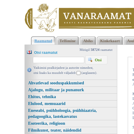
Klõpsa siia , et näha täielikku loendit!
Eesti-inglise reisivestmik
Raamatud
Tellimine
Abiks
Kinkekaart
Asu
Estonian-english conversation guide for tourists, Helle Rikberg,
Valgus 2005 | vanaraamat. ee
Müügil
58724
raamatut
Otsi raamatut
Vaikimisi pealkirjadest ja autorite nimedest,
otsi lisaks ka muudelt väljadelt
(aeglasem).
Ahvatlevad sooduspakkumised
Ajalugu, militaar ja punanurk
Ehitus, tehnika
Elulood, memuaarid
Eneseabi, psühholoogia, psühhiaatria,
pedagoogika, lastekasvatus
Esoteerika, religioon
Filmikunst, teater, näidendid