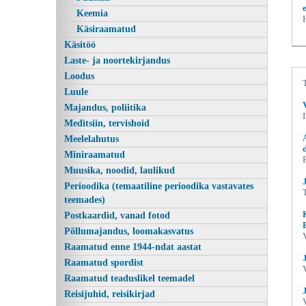
Keemia
Käsiraamatud
Käsitöö
Laste- ja noortekirjandus
Loodus
Luule
Majandus, poliitika
Meditsiin, tervishoid
Meelelahutus
Eesti-inglise reisivestmik Estonian-english conversation
Miniraamatud
Muusika, noodid, laulikud
Perioodika (temaatiline perioodika vastavates
teemades)
Postkaardid, vanad fotod
Põllumajandus, loomakasvatus
Raamatud enne 1944-ndat aastat
Raamatud spordist
Raamatud teaduslikel teemadel
Reisijuhid, reisikirjad