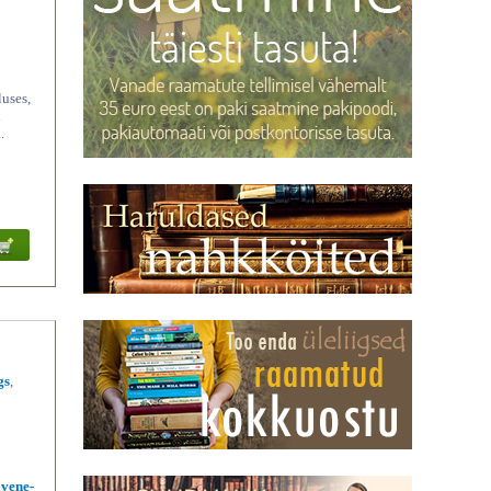
luses,
d
.
gs
,
 vene-