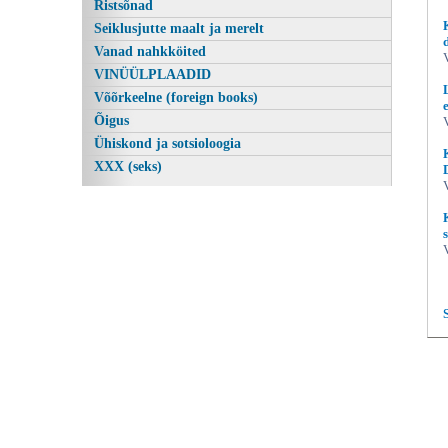
Ristsõnad
Seiklusjutte maalt ja merelt
Vanad nahkköited
VINÜÜLPLAADID
Võõrkeelne (foreign books)
Õigus
Ühiskond ja sotsioloogia
XXX (seks)