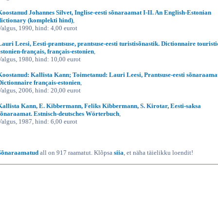
Koostanud Johannes Silvet, Inglise-eesti sõnaraamat I-II. An English-Estonian
dictionary (komplekti hind)
,
Valgus, 1990, hind: 4,00 eurot
Lauri Leesi, Eesti-prantsuse, prantsuse-eesti turistisõnastik. Dictionnaire tourist
estonien-français, français-estonien
,
Valgus, 1980, hind: 10,00 eurot
Koostanud: Kallista Kann; Toimetanud: Lauri Leesi, Prantsuse-eesti sõnaraama
Dictionnaire français-estonien
,
Valgus, 2006, hind: 20,00 eurot
Kallista Kann, E. Kibbermann, Feliks Kibbermann, S. Kirotar, Eesti-saksa
sõnaraamat. Estnisch-deutsches Wörterbuch
,
Valgus, 1987, hind: 6,00 eurot
Sõnaraamatud
all on 917 raamatut. Klõpsa
siia
, et näha täielikku loendit!