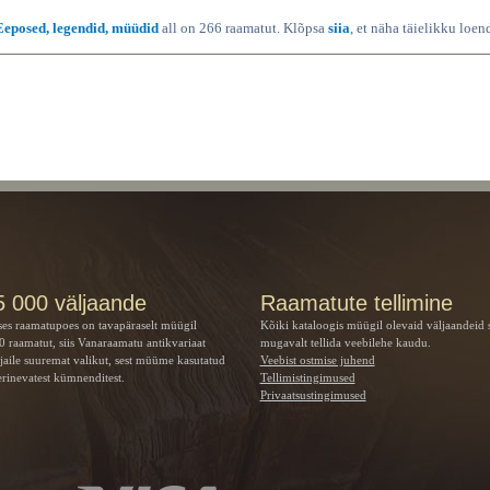
Eeposed, legendid, müüdid
all on 266 raamatut. Klõpsa
siia
, et näha täielikku loend
5 000 väljaande
Raamatute tellimine
ses raamatupoes on tavapäraselt müügil
Kõiki kataloogis müügil olevaid väljaandeid 
 raamatut, siis Vanaraamatu
antikvariaat
mugavalt tellida veebilehe kaudu.
jaile suuremat valikut, sest müüme kasutatud
Veebist ostmise juhend
rinevatest kümnenditest.
Tellimistingimused
Privaatsustingimused