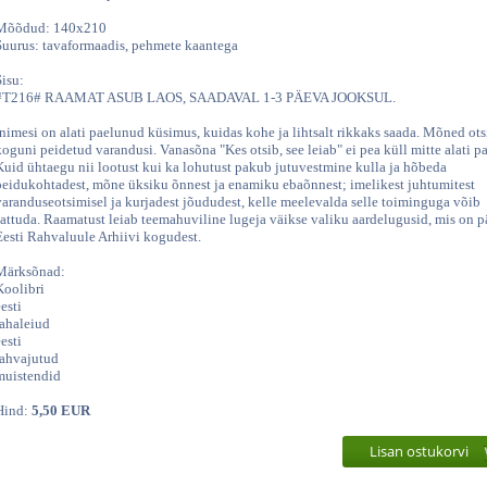
Mõõdud: 140x210
Suurus: tavaformaadis, pehmete kaantega
Sisu:
#T216# RAAMAT ASUB LAOS, SAADAVAL 1-3 PÄEVA JOOKSUL.
Inimesi on alati paelunud küsimus, kuidas kohe ja lihtsalt rikkaks saada. Mõned ot
koguni peidetud varandusi. Vanasõna "Kes otsib, see leiab" ei pea küll mitte alati pa
Kuid ühtaegu nii lootust kui ka lohutust pakub jutuvestmine kulla ja hõbeda
peidukohtadest, mõne üksiku õnnest ja enamiku ebaõnnest; imelikest juhtumitest
varanduseotsimisel ja kurjadest jõududest, kelle meelevalda selle toiminguga võib
sattuda. Raamatust leiab teemahuviline lugeja väikse valiku aardelugusid, mis on pä
Eesti Rahvaluule Arhiivi kogudest.
Märksõnad:
Koolibri
esti
rahaleiud
esti
rahvajutud
muistendid
Hind:
5,50 EUR
Lisan ostukorvi