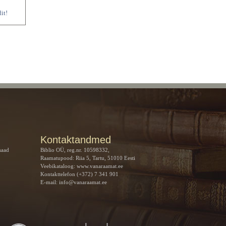
it!
Kontaktandmed
saad
Biblio OÜ, reg.nr. 10598332,
Raamatupood: Riia 5, Tartu, 51010 Eesti
Veebikataloog:
www.vanaraamat.ee
Kontakttelefon (+372) 7 341 901
E-mail:
info@vanaraamat.ee