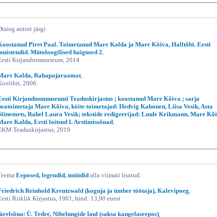
Otsing autori järgi:
Koostanud Piret Paal. Toimetanud Mare Kalda ja Mare Kõiva, Halltõbi. Eesti
muistendid. Mütoloogilised haigused 2
,
Eesti Kirjandusmuuseum, 2014
Mare Kalda, Rahapajaraamat
,
Koolibri, 2006
Eesti Kirjandusmuuseumi Teaduskirjastus ; koostanud Mare Kõiva ; sarja
peatoimetaja Mare Kõiva, köite toimetajad: Hedvig Kabonen, Liisa Vesik, Asta
Niinemets, Rahel Laura Vesik; tekstide redigeerijad: Luule Krikmann, Mare Kõi
Mare Kalda, Eesti loitsud I. Arstimissõnad
,
EKM Teaduskirjastus, 2019
Teema
Eeposed, legendid, müüdid
alla viimati lisatud:
Friedrich Reinhold Kreutzwald (koguja ja ümber töötaja), Kalevipoeg
,
Eesti Riiklik Kirjastus, 1961, hind: 13,90 eurot
järelsõna: Ü. Tedre, Nibelungide laul (saksa kangelaseepos)
,