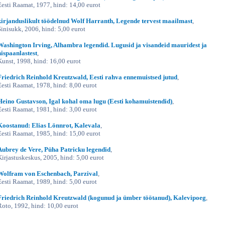
Eesti Raamat, 1977, hind: 14,00 eurot
kirjanduslikult töödelnud Wolf Harranth, Legende tervest maailmast
,
Sinisukk, 2006, hind: 5,00 eurot
Washington Irving, Alhambra legendid. Lugusid ja visandeid mauridest ja
hispaanlastest
,
Kunst, 1998, hind: 16,00 eurot
Friedrich Reinhold Kreutzwald, Eesti rahva ennemuistsed jutud
,
Eesti Raamat, 1978, hind: 8,00 eurot
Heino Gustavson, Igal kohal oma lugu (Eesti kohamuistendid)
,
Eesti Raamat, 1981, hind: 3,00 eurot
Koostanud: Elias Lönnrot, Kalevala
,
Eesti Raamat, 1985, hind: 15,00 eurot
Aubrey de Vere, Püha Patricku legendid
,
Kirjastuskeskus, 2005, hind: 5,00 eurot
Wolfram von Eschenbach, Parzival
,
Eesti Raamat, 1989, hind: 5,00 eurot
Friedrich Reinhold Kreutzwald (kogunud ja ümber töötanud), Kalevipoeg
,
Roto, 1992, hind: 10,00 eurot