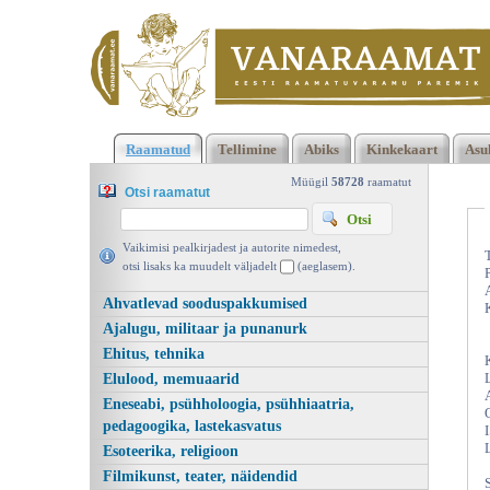
Klõpsa siia , et näha täielikku loendit!
Rahapajaraamat, Mare
Raamatud
Tellimine
Abiks
Kinkekaart
Asu
Kalda, Koolibri 2006 | vanaraamat. ee
Müügil
58728
raamatut
Otsi raamatut
Vaikimisi pealkirjadest ja autorite nimedest,
otsi lisaks ka muudelt väljadelt
(aeglasem).
Ahvatlevad sooduspakkumised
Ajalugu, militaar ja punanurk
Ehitus, tehnika
Elulood, memuaarid
Eneseabi, psühholoogia, psühhiaatria,
pedagoogika, lastekasvatus
Esoteerika, religioon
Filmikunst, teater, näidendid