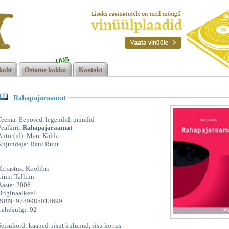
UUS
koht
Ostame kokku
Kontakt
Rahapajaraamat
Teema: Eeposed, legendid, müüdid
Pealkiri:
Rahapajaraamat
Autor(id): Mare Kalda
Kujundaja: Raul Ruut
Kirjastus: Koolibri
Linn: Tallinn
Aasta: 2006
Originaalkeel:
ISBN: 9789985018699
Lehekülgi: 92
Seisukord: kaaned pisut kulunud, sisu korras