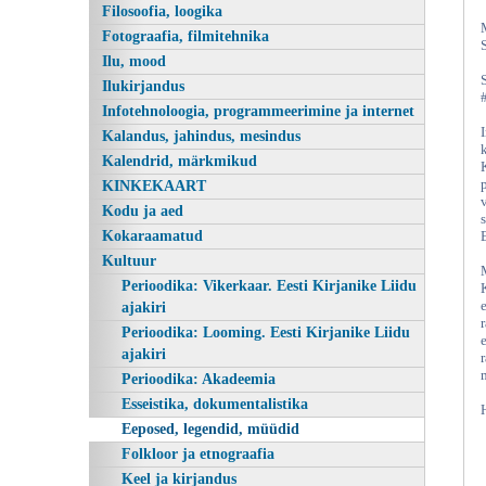
Filosoofia, loogika
Fotograafia, filmitehnika
Ilu, mood
Ilukirjandus
Infotehnoloogia, programmeerimine ja internet
Kalandus, jahindus, mesindus
Kalendrid, märkmikud
KINKEKAART
Kodu ja aed
Kokaraamatud
Kultuur
Perioodika: Vikerkaar. Eesti Kirjanike Liidu
e
ajakiri
Perioodika: Looming. Eesti Kirjanike Liidu
e
ajakiri
Perioodika: Akadeemia
Esseistika, dokumentalistika
Eeposed, legendid, müüdid
Folkloor ja etnograafia
Keel ja kirjandus