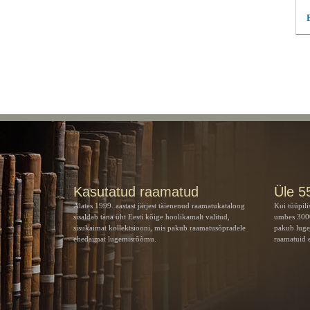
Kasutatud raamatud
Üle 5
Alates 1999. aastast järjest täienenud raamatukataloog
Kui tüüpili
sisaldab täna üht Eesti kõige hoolikamalt valitud,
umbes 3000
sisukaimat kollektsiooni, mis pakub raamatusõpradele
pakub luge
ehedaimat lugemisrõõmu.
raamatuid e