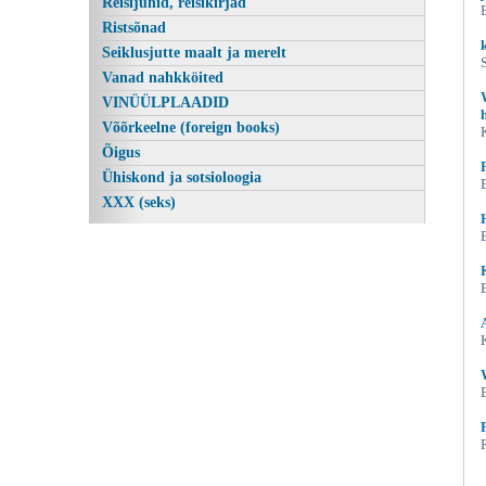
Reisijuhid, reisikirjad
Ristsõnad
Seiklusjutte maalt ja merelt
Vanad nahkköited
VINÜÜLPLAADID
Võõrkeelne (foreign books)
Õigus
Ühiskond ja sotsioloogia
XXX (seks)