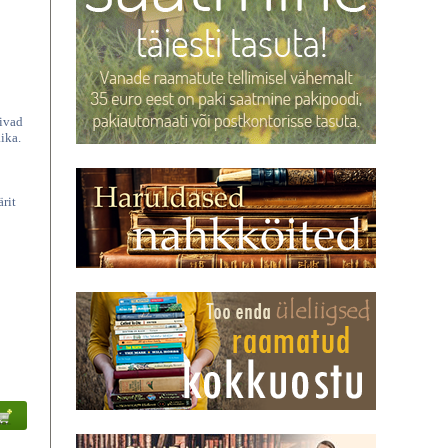
sivad
ika.
rit