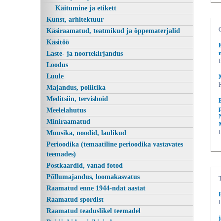
Käitumine ja etikett
Kunst, arhitektuur
Käsiraamatud, teatmikud ja õppematerjalid
Käsitöö
Laste- ja noortekirjandus
Loodus
Luule
Majandus, poliitika
Meditsiin, tervishoid
Rahapajaraamat, Mare Kalda, Koolibri
Meelelahutus
Miniraamatud
Muusika, noodid, laulikud
Perioodika (temaatiline perioodika vastavates
teemades)
Postkaardid, vanad fotod
Põllumajandus, loomakasvatus
Raamatud enne 1944-ndat aastat
Raamatud spordist
Raamatud teaduslikel teemadel