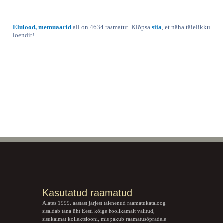
Elulood, memuaarid
all on 4634 raamatut. Klõpsa
siia
, et näha täielikku
loendit!
Kasutatud raamatud
Alates 1999. aastast järjest täienenud raamatukataloog
sisaldab täna üht Eesti kõige hoolikamalt valitud,
sisukaimat kollektsiooni, mis pakub raamatusõpradele