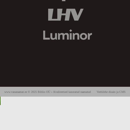
www.vanaraamat.ee © 2025 Biblio OÜ » Kvaliteetsed kasutatud raamatud
Veebilehe disain ja CMS