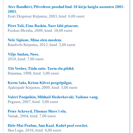
Aive Raudkivi, Pilvedesse poodud lind. 16 kirja haigla-aastatest 2001-
2003
,
Eesti Ekspressi Kirjastus, 2003, hind: 6,00 eurot
Piret Tali, Eino Baskin. Naer läbi pisarate
,
Fookus Meedia, 2009, hind: 18,00 eurot
Nele Siplane, Mina olen moslem
,
Randvelt Kirjastus, 2012, hind: 5,00 eurot
Viljo Anslan, Noos
,
2010, hind: 7,00 eurot
Tiit Veeber, Tiidu suits. Tartu elu pildid
,
Ilmamaa, 1998, hind: 5,00 eurot
Kertu Saks, Krista Kilvet peegelpilgus
,
Ajakirjade Kirjastus, 2009, hind: 5,00 eurot
Valeri Panjuškin, Mihhail Hodorkovski. Vaikuse vang
,
Pegasus, 2007, hind: 5,00 eurot
Peter Ackroyd, Thomas More`i elu
,
Varrak, 2004, hind: 7,00 eurot
Hele-Mai Poobus, Anu Kaal. Kahel pool eesriiet
,
Hea Lugu, 2016, hind: 6,00 eurot