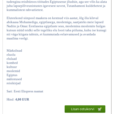
tudengina reisibüroos töötades Egiptusesse jõudsin, aga see võis ka alata
juba lapsepõlveunistustes igavesest suvest, Tutanhamoni kuldehetest ja
kummalistest rahvariietest.
Eluteekond siinpool maakera on kestnud viis aastat, õlg õla kõrval
abikaasa Mohamediga, egiptlasega, moslemiga, saatjateks meie lapsed
Nadiin ja Omar. Eestlasena egiptlaste seas, moslemina moslemite hulgas
kutsun nüüd teidki selle tegeliku elu loori taha piiluma, kuhu ise kunagi
nii väga kiigata tahtsin, et kummutada eelarvamused ja avardada
maailma veelgi.
Märksõnad
Egiptimaa I Eestlanna elu
eluolu
elulaad
kombed
kultuur
moslemid
Egiptus
mälestused
reisikirjad
Sari: Eesti Ekspress raamat
Hind:
4,00 EUR
Lisan ostukorvi