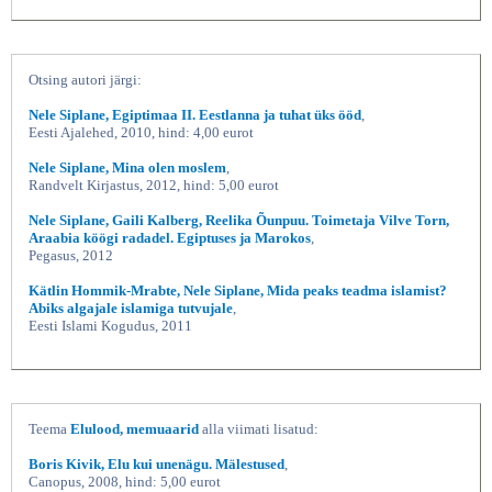
Otsing autori järgi:
Nele Siplane, Egiptimaa II. Eestlanna ja tuhat üks ööd
,
Eesti Ajalehed, 2010, hind: 4,00 eurot
Nele Siplane, Mina olen moslem
,
Randvelt Kirjastus, 2012, hind: 5,00 eurot
Nele Siplane, Gaili Kalberg, Reelika Õunpuu. Toimetaja Vilve Torn,
Araabia köögi radadel. Egiptuses ja Marokos
,
Pegasus, 2012
Kätlin Hommik-Mrabte, Nele Siplane, Mida peaks teadma islamist?
Abiks algajale islamiga tutvujale
,
Eesti Islami Kogudus, 2011
Teema
Elulood, memuaarid
alla viimati lisatud:
Boris Kivik, Elu kui unenägu. Mälestused
,
Canopus, 2008, hind: 5,00 eurot