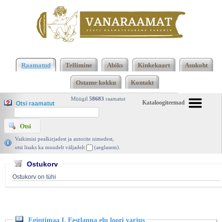
Klõpsa siia , et näha täielikku loendit!
Egiptimaa I.
Eestlanna elu loori varjus, Nele Siplane, Eesti
Raamatud
Tellimine
Abiks
Kinkekaart
Asukoht
Ajalehed 2010 | vanaraamat. ee
Ostame kokku
Kontakt
Müügil
58683
raamatut
Kataloogiteemad
Otsi raamatut
Vaikimisi pealkirjadest ja autorite nimedest,
otsi lisaks ka muudelt väljadelt
(aeglasem).
Ostukorv
Ostukorv on tühi
Egiptimaa I. Eestlanna elu loori varjus