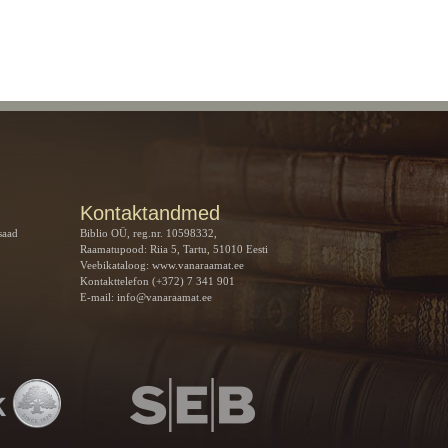
Kontaktandmed
saad
Biblio OÜ, reg.nr. 10598332,
Raamatupood: Riia 5, Tartu, 51010 Eesti
Veebikataloog:
www.vanaraamat.ee
Kontakttelefon (+372) 7 341 901
E-mail:
info@vanaraamat.ee