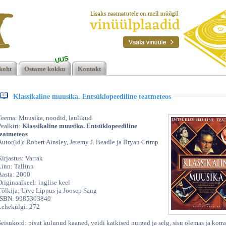
UUS
koht
Ostame kokku
Kontakt
Klassikaline muusika. Entsüklopeediline teatmeteos
Teema: Muusika, noodid, laulikud
Pealkiri:
Klassikaline muusika. Entsüklopeediline
teatmeteos
Autor(id): Robert Ainsley, Jeremy J. Beadle ja Bryan Crimp
Kirjastus: Varrak
Linn: Tallinn
Aasta: 2000
Originaalkeel: inglise keel
Tõlkija: Urve Lippus ja Joosep Sang
ISBN: 9985303849
Lehekülgi: 272
Seisukord: pisut kulunud kaaned, veidi katkised nurgad ja selg, sisu olemas ja korra