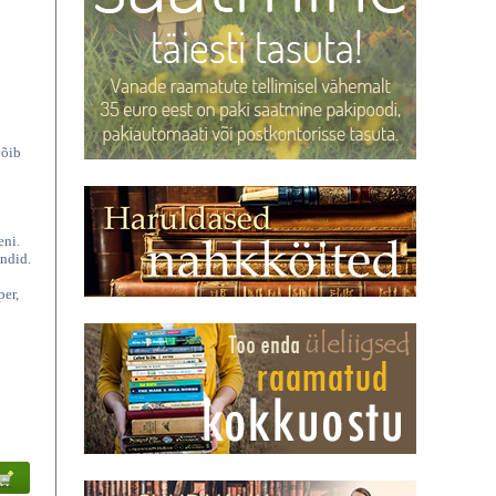
võib
eni.
endid.
per,