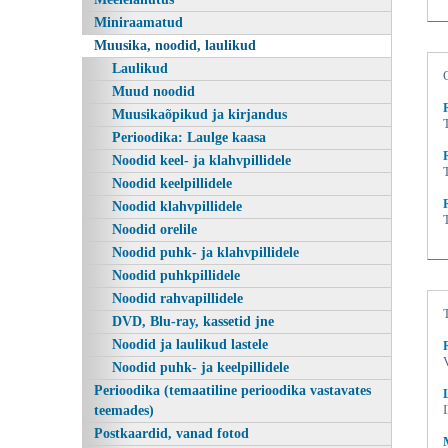
Miniraamatud
Muusika, noodid, laulikud
Laulikud
Muud noodid
Muusikaõpikud ja kirjandus
Perioodika: Laulge kaasa
Noodid keel- ja klahvpillidele
Noodid keelpillidele
Noodid klahvpillidele
Klassikaline muusika Entsüklopeediline teatmeteos,
Noodid orelile
Noodid puhk- ja klahvpillidele
Noodid puhkpillidele
Noodid rahvapillidele
DVD, Blu-ray, kassetid jne
Noodid ja laulikud lastele
Noodid puhk- ja keelpillidele
Perioodika (temaatiline perioodika vastavates
teemades)
Postkaardid, vanad fotod