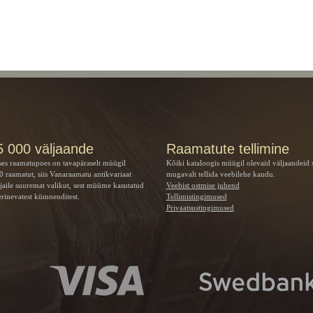
5 000 väljaande
Raamatute tellimine
ses raamatupoes on tavapäraselt müügil
Kõiki kataloogis müügil olevaid väljaandeid 
 raamatut, siis Vanaraamatu
antikvariaat
mugavalt tellida veebilehe kaudu.
jaile suuremat valikut, sest müüme kasutatud
Veebist ostmise juhend
rinevatest kümnenditest.
Tellimistingimused
Privaatsustingimused