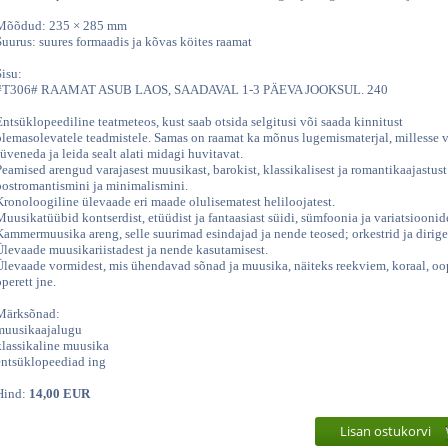
Mõõdud: 235 × 285 mm
Suurus: suures formaadis ja kõvas köites raamat
Sisu:
#T306# RAAMAT ASUB LAOS, SAADAVAL 1-3 PÄEVA JOOKSUL. 240
Entsüklopeediline teatmeteos, kust saab otsida selgitusi või saada kinnitust
olemasolevatele teadmistele. Samas on raamat ka mõnus lugemismaterjal, millesse 
süveneda ja leida sealt alati midagi huvitavat.
Peamised arengud varajasest muusikast, barokist, klassikalisest ja romantikaajastust
postromantismini ja minimalismini.
Kronoloogiline ülevaade eri maade olulisematest heliloojatest.
Muusikatüübid kontserdist, etüüdist ja fantaasiast süidi, sümfoonia ja variatsioonid
Kammermuusika areng, selle suurimad esindajad ja nende teosed; orkestrid ja dirig
Ülevaade muusikariistadest ja nende kasutamisest.
Ülevaade vormidest, mis ühendavad sõnad ja muusika, näiteks reekviem, koraal, oo
operett jne.
Märksõnad:
muusikaajalugu
klassikaline muusika
entsüklopeediad ing
Hind:
14,00 EUR
Lisan ostukorvi