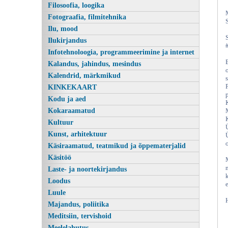
Filosoofia, loogika
Fotograafia, filmitehnika
Ilu, mood
Ilukirjandus
Infotehnoloogia, programmeerimine ja internet
Kalandus, jahindus, mesindus
Kalendrid, märkmikud
KINKEKAART
Kodu ja aed
Kokaraamatud
Kultuur
Kunst, arhitektuur
Käsiraamatud, teatmikud ja õppematerjalid
Käsitöö
Laste- ja noortekirjandus
Loodus
Luule
Majandus, poliitika
Meditsiin, tervishoid
Meelelahutus