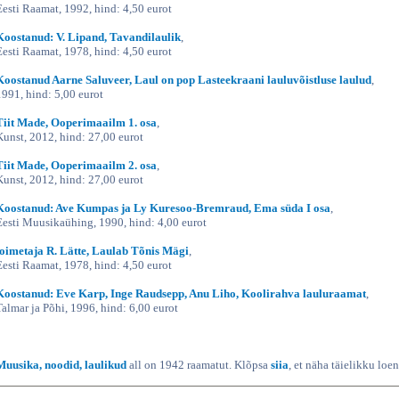
Eesti Raamat, 1992, hind: 4,50 eurot
Koostanud: V. Lipand, Tavandilaulik
,
Eesti Raamat, 1978, hind: 4,50 eurot
Koostanud Aarne Saluveer, Laul on pop Lasteekraani lauluvõistluse laulud
,
1991, hind: 5,00 eurot
Tiit Made, Ooperimaailm 1. osa
,
Kunst, 2012, hind: 27,00 eurot
Tiit Made, Ooperimaailm 2. osa
,
Kunst, 2012, hind: 27,00 eurot
Koostanud: Ave Kumpas ja Ly Kuresoo-Bremraud, Ema süda I osa
,
Eesti Muusikaühing, 1990, hind: 4,00 eurot
toimetaja R. Lätte, Laulab Tõnis Mägi
,
Eesti Raamat, 1978, hind: 4,50 eurot
Koostanud: Eve Karp, Inge Raudsepp, Anu Liho, Koolirahva lauluraamat
,
Talmar ja Põhi, 1996, hind: 6,00 eurot
Muusika, noodid, laulikud
all on 1942 raamatut. Klõpsa
siia
, et näha täielikku loen