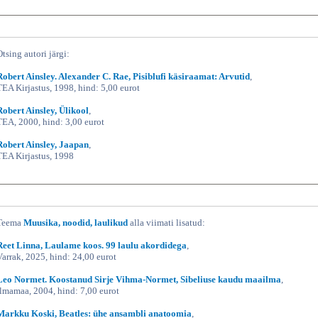
Otsing autori järgi:
Robert Ainsley. Alexander C. Rae, Pisiblufi käsiraamat: Arvutid
,
TEA Kirjastus, 1998, hind: 5,00 eurot
Robert Ainsley, Ülikool
,
TEA, 2000, hind: 3,00 eurot
Robert Ainsley, Jaapan
,
TEA Kirjastus, 1998
Teema
Muusika, noodid, laulikud
alla viimati lisatud:
Reet Linna, Laulame koos. 99 laulu akordidega
,
Varrak, 2025, hind: 24,00 eurot
Leo Normet. Koostanud Sirje Vihma-Normet, Sibeliuse kaudu maailma
,
Ilmamaa, 2004, hind: 7,00 eurot
Markku Koski, Beatles: ühe ansambli anatoomia
,