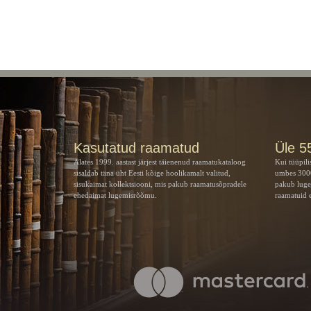
Kasutatud raamatud
Üle 5
Alates 1999. aastast järjest täienenud raamatukataloog
Kui tüüpili
sisaldab täna üht Eesti kõige hoolikamalt valitud,
umbes 3000
sisukaimat kollektsiooni, mis pakub raamatusõpradele
pakub luge
ehedaimat lugemisrõõmu.
raamatuid e