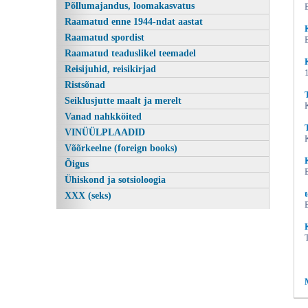
Põllumajandus, loomakasvatus
Raamatud enne 1944-ndat aastat
Raamatud spordist
Raamatud teaduslikel teemadel
Reisijuhid, reisikirjad
Ristsõnad
Seiklusjutte maalt ja merelt
Vanad nahkköited
VINÜÜLPLAADID
Võõrkeelne (foreign books)
Õigus
Ühiskond ja sotsioloogia
XXX (seks)