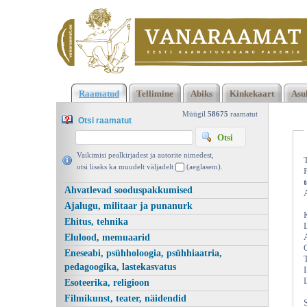
Klõpsa siia , et näha täielikku loendit!
Klassikaline muusika.
Raamatud
Tellimine
Abiks
Kinkekaart
Asu
Entsüklopeediline teatmeteos, Varrak 2000 | vanaraamat. ee
Müügil
58675
raamatut
Otsi raamatut
Vaikimisi pealkirjadest ja autorite nimedest,
otsi lisaks ka muudelt väljadelt
(aeglasem).
Ahvatlevad sooduspakkumised
Ajalugu, militaar ja punanurk
Ehitus, tehnika
Elulood, memuaarid
Eneseabi, psühholoogia, psühhiaatria,
pedagoogika, lastekasvatus
Esoteerika, religioon
Filmikunst, teater, näidendid