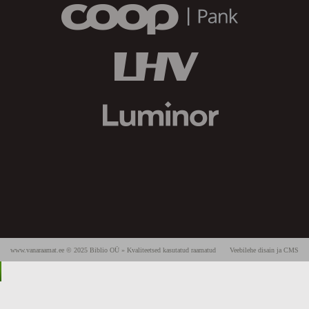
www.vanaraamat.ee © 2025 Biblio OÜ » Kvaliteetsed kasutatud raamatud
Veebilehe disain ja CMS