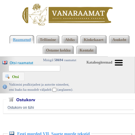
Klõpsa siia , et näha täielikku loendit!
Eesti murded
VII. Saarte murde tekstid, Varje Lonn ja Ellen Niit,
Raamatud
Tellimine
Abiks
Kinkekaart
Asukoht
Eesti Keele Instituut 2002 | vanaraamat. ee
Ostame kokku
Kontakt
Müügil
58694
raamatut
Kataloogiteemad
Otsi raamatut
Vaikimisi pealkirjadest ja autorite nimedest,
otsi lisaks ka muudelt väljadelt
(aeglasem).
Ostukorv
Ostukorv on tühi
Eesti murded VII. Saarte murde tekstid