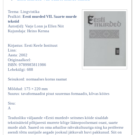
Teema: Lingvistika
Pealkiri:
Eesti murded VII. Saarte murde
tekstid
Autor(id): Varje Lonn ja Ellen Niit
Kujundaja: Heino Kersna
Kirjastus: Eesti Keele Instituut
Linn:
Aasta: 2002
Originaalkeel:
ISBN: 9789985811986
Lehekülgi: 688
Seisukord: normaalses korras raamat
Mõõdud: 175 × 220 mm
Suurus: tavaformaadist pisut suuremas formaadis, kõvas köites
Sisu:
A
Teadusliku väljaande «Eesti murded» seitsmes köide sisaldab
tekstinäiteid põhjaeesti murrete kõige läänepoolsemast osast, saarte
murde alalt. Saared on oma arhailise rahvakultuuriga ning ka perifeerse
asendi tõttu uurijaile aegade jooksul jätkuvalt huvi pakkunud. Siit on