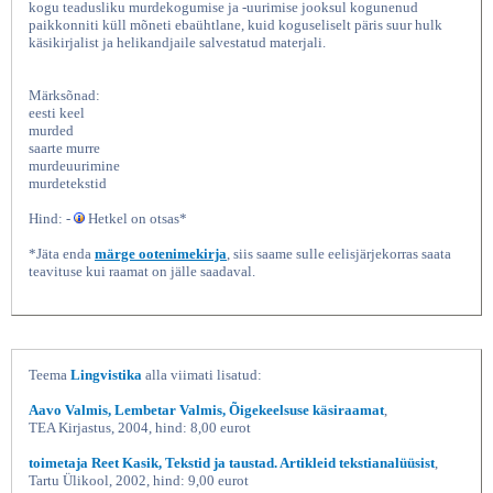
kogu teadusliku murdekogumise ja -uurimise jooksul kogunenud
paikkonniti küll mõneti ebaühtlane, kuid koguseliselt päris suur hulk
käsikirjalist ja helikandjaile salvestatud materjali.
Märksõnad:
eesti keel
murded
saarte murre
murdeuurimine
murdetekstid
Hind: -
Hetkel on otsas*
Eesti murded VII Saarte
*Jäta enda
märge ootenimekirja
, siis saame sulle eelisjärjekorras saata
teavituse kui raamat on jälle saadaval.
Teema
Lingvistika
alla viimati lisatud:
Aavo Valmis, Lembetar Valmis, Õigekeelsuse käsiraamat
,
TEA Kirjastus, 2004, hind: 8,00 eurot
toimetaja Reet Kasik, Tekstid ja taustad. Artikleid tekstianalüüsist
,
Tartu Ülikool, 2002, hind: 9,00 eurot