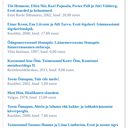
Tiit Hennoste, Ellen Niit, Karl Pajusalu, Peeter Päll ja Jüri Viikberg,
Eesti murded ja kohanimed
,
Eesti Keele Sihtasutus, 2002, hind: 20,00 eurot
Einar Kraut, Ene Liivaste ja Aili Tarvo, Eesti õigekeel. Gümnaasiumi
õigekeelsusõpik
,
Koolibri, 2000, hind: 17,00 eurot
Õdagumeresoomõ lõunapiir. Läänemeresoome lõunapiir.
Itämerensuomen eteläraja
,
Võro Instituut, 1997, hind: 6,00 eurot
Koostanud Asta Õim. Toimetanud Katre Õim, Komistusi
metafooridega II
,
Keelehooldekeskus, 2013, hind: 9,00 eurot
Toom Õunapuu, Tule eile meile!
,
Koolibri, 2002, hind: 5,00 eurot
Mati Hint, Häälikutest sõnadeni
,
Valgus, 1978, hind: 15,00 eurot
Toom Õunapuu, Abielu ja lahutus ehk kokku- ja lahkukirjutamine
kõverpeeglis
,
Koolibri, 2000, hind: 7,00 eurot
Toimetanud Tuomas Huumo ja Liina Lindström, Eesti ja soome-ugri