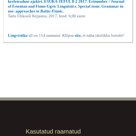
keeleteaduse ajakiri. ESUKA-JEFUL 8-2 2017. Erinumber / Journal
of Estonian and Finno-Ugric Linguistics. Special issue. Grammar in
use: approaches to Baltic-Finnic
,
Tartu Ülikooli Kirjastus, 2017, hind: 6,00 eurot
Lingvistika
all on 114 raamatut. Klõpsa
siia
, et näha täielikku loendit!
Kasutatud raamatud