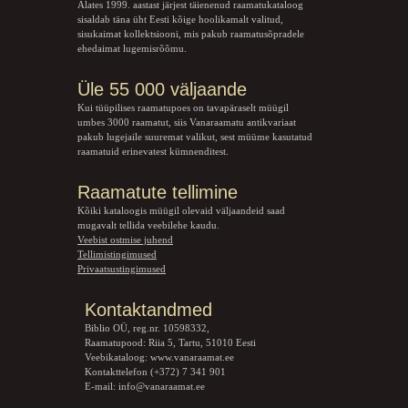
Alates 1999. aastast järjest täienenud raamatukataloog
sisaldab täna üht Eesti kõige hoolikamalt valitud,
sisukaimat kollektsiooni, mis pakub raamatusõpradele
ehedaimat lugemisrõõmu.
Üle 55 000 väljaande
Kui tüüpilises raamatupoes on tavapäraselt müügil
umbes 3000 raamatut, siis Vanaraamatu
antikvariaat
pakub lugejaile suuremat valikut, sest müüme kasutatud
raamatuid erinevatest kümnenditest.
Raamatute tellimine
Kõiki kataloogis müügil olevaid väljaandeid saad
mugavalt tellida veebilehe kaudu.
Veebist ostmise juhend
Tellimistingimused
Privaatsustingimused
Kontaktandmed
Biblio OÜ, reg.nr. 10598332,
Raamatupood: Riia 5, Tartu, 51010 Eesti
Veebikataloog:
www.vanaraamat.ee
Kontakttelefon (+372) 7 341 901
E-mail:
info@vanaraamat.ee