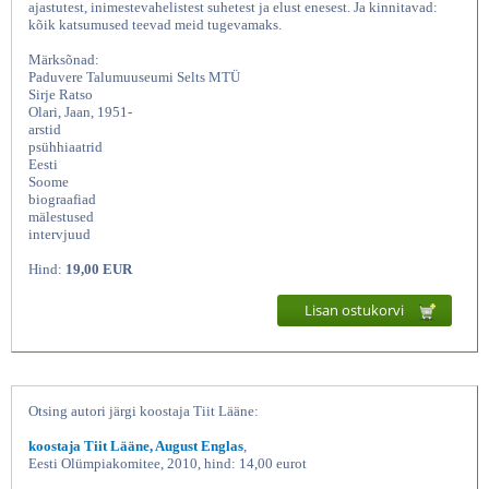
ajastutest, inimestevahelistest suhetest ja elust enesest. Ja kinnitavad:
kõik katsumused teevad meid tugevamaks.
Märksõnad:
Paduvere Talumuuseumi Selts MTÜ
Sirje Ratso
Olari, Jaan, 1951-
arstid
psühhiaatrid
Eesti
Soome
biograafiad
mälestused
Jaan Olari - arst,
intervjuud
Hind:
19,00 EUR
Lisan ostukorvi
Otsing autori järgi koostaja Tiit Lääne:
koostaja Tiit Lääne, August Englas
,
Eesti Olümpiakomitee, 2010, hind: 14,00 eurot