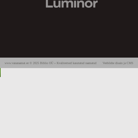
www.vanaraamat.ee © 2025 Biblio OÜ » Kvaliteetsed kasutatud raamatud
Veebilehe disain ja CMS