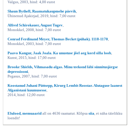
Valgus, 2003, hind: 4,00 eurot
Shaun Bythell, Raamatukaupmehe päevik
,
Ühinenud Ajakirjad, 2019, hind: 7,00 eurot
Alfred Schirokauer, August Tugev
,
Monokkel, 2008, hind: 7,00 eurot
Conrad Ferdinand Meyer, Thomas Becket (pühak). 1118-1170
,
Monokkel, 2003, hind: 7,00 eurot
Paavo Kangur, Jaak Joala. Ka unustuse jõel aeg kord silla loob
,
Kunst, 2015, hind: 17,00 eurot
Brooke Shields, Vihmasadu algas. Minu teekond läbi sünnitusjärgse
depressiooni
,
Pegasus, 2007, hind: 7,00 eurot
Koostanud Juhani Püttsepp, Kirurg Lembit Roostar. Alutaguse laanest
Afganistani kuumusesse
,
2014, hind: 12,00 eurot
Elulood, memuaarid
all on 4636 raamatut. Klõpsa
siia
, et näha täielikku
loendit!