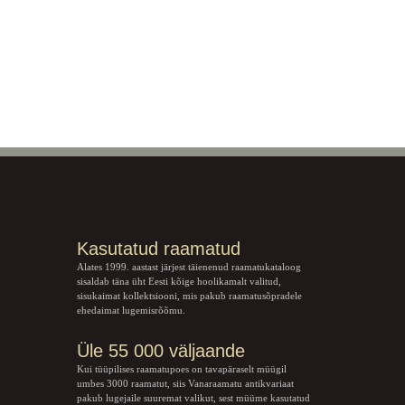
Kasutatud raamatud
Alates 1999. aastast järjest täienenud raamatukataloog
sisaldab täna üht Eesti kõige hoolikamalt valitud,
sisukaimat kollektsiooni, mis pakub raamatusõpradele
ehedaimat lugemisrõõmu.
Üle 55 000 väljaande
Kui tüüpilises raamatupoes on tavapäraselt müügil
umbes 3000 raamatut, siis Vanaraamatu
antikvariaat
pakub lugejaile suuremat valikut, sest müüme kasutatud