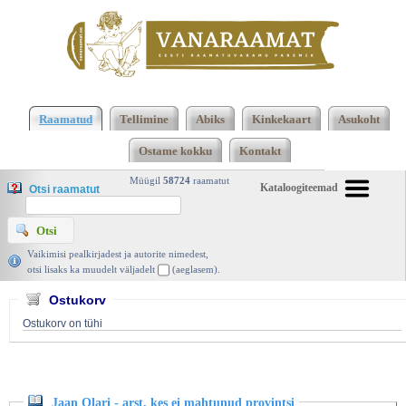
Klõpsa siia , et näha täielikku loendit!
Jaan Olari -
arst, kes ei mahtunud provintsi, Paduvere
Raamatud
Tellimine
Abiks
Kinkekaart
Asukoht
Talumuuseumi Selts MTÜ 2016 | vanaraamat. ee
Ostame kokku
Kontakt
Müügil
58724
raamatut
Kataloogiteemad
Otsi raamatut
Vaikimisi pealkirjadest ja autorite nimedest,
otsi lisaks ka muudelt väljadelt
(aeglasem).
Ostukorv
Ostukorv on tühi
Jaan Olari - arst, kes ei mahtunud provintsi