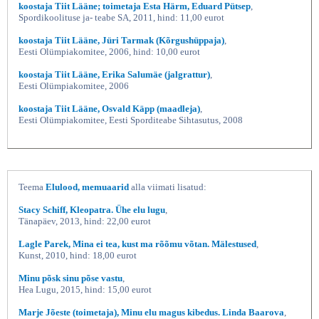
koostaja Tiit Lääne; toimetaja Esta Härm, Eduard Pütsep
,
Spordikoolituse ja- teabe SA, 2011, hind: 11,00 eurot
koostaja Tiit Lääne, Jüri Tarmak (Kõrgushüppaja)
,
Eesti Olümpiakomitee, 2006, hind: 10,00 eurot
koostaja Tiit Lääne, Erika Salumäe (jalgrattur)
,
Eesti Olümpiakomitee, 2006
koostaja Tiit Lääne, Osvald Käpp (maadleja)
,
Eesti Olümpiakomitee, Eesti Sporditeabe Sihtasutus, 2008
Teema
Elulood, memuaarid
alla viimati lisatud:
Stacy Schiff, Kleopatra. Ühe elu lugu
,
Tänapäev, 2013, hind: 22,00 eurot
Lagle Parek, Mina ei tea, kust ma rõõmu võtan. Mälestused
,
Kunst, 2010, hind: 18,00 eurot
Minu põsk sinu põse vastu
,
Hea Lugu, 2015, hind: 15,00 eurot
Marje Jõeste (toimetaja), Minu elu magus kibedus. Linda Baarova
,