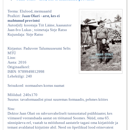
Teema: Elulood, memuaarid
Pealkiri:
Jaan Olari - arst, kes ei
mahtunud provintsi
Autor(id): koostaja Tiit Lääne, kaasautor
Jaan-Ivo Lukas ; toimetaja Sirje Ratso
Kujundaja: Sirje Ratso
Kirjastus: Paduvere Talumuuseumi Selts
MTÜ
Linn:
Aasta: 2016
Originaalkeel:
ISBN: 9789949812998
Lehekülgi: 240
Seisukord: normaalses korras raamat
Mõõdud: 240x170
Suurus: tavaformaadist pisut suuremas formaadis, pehmes köites
Sisu:
Doktor Jaan Olari on rahvusvaheliselt tunnustatud psühhiaater, kes
viimased veerandsada aastat on töötanud Soomes. Nüüd, oma 65.
sünnipäeva eel, vaatab ta möödunud aastatele tagasi oma kirjatööde ja
temast avaldatud kirjutiste abil. Need on õpetlikud lood erinevatest