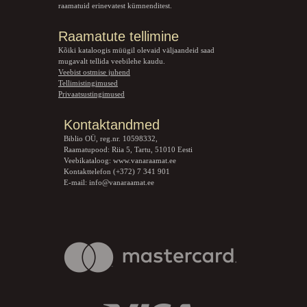
raamatuid erinevatest kümnenditest.
Raamatute tellimine
Kõiki kataloogis müügil olevaid väljaandeid saad
mugavalt tellida veebilehe kaudu.
Veebist ostmise juhend
Tellimistingimused
Privaatsustingimused
Kontaktandmed
Biblio OÜ, reg.nr. 10598332,
Raamatupood: Riia 5, Tartu, 51010 Eesti
Veebikataloog:
www.vanaraamat.ee
Kontakttelefon (+372) 7 341 901
E-mail:
info@vanaraamat.ee