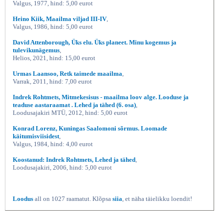
Valgus, 1977, hind: 5,00 eurot
Heino Kiik, Maailma viljad III-IV
,
Valgus, 1986, hind: 5,00 eurot
David Attenborough, Üks elu. Üks planeet. Minu kogemus ja
tulevikunägemus
,
Helios, 2021, hind: 15,00 eurot
Urmas Laansoo, Retk taimede maailma
,
Varrak, 2011, hind: 7,00 eurot
Indrek Rohtmets, Mitmekesisus - maailma loov alge. Looduse ja
teaduse aastaraamat . Lehed ja tähed (6. osa)
,
Loodusajakiri MTÜ, 2012, hind: 5,00 eurot
Konrad Lorenz, Kuningas Saalomoni sõrmus. Loomade
käitumisviisidest
,
Valgus, 1984, hind: 4,00 eurot
Koostanud: Indrek Rohtmets, Lehed ja tähed
,
Loodusajakiri, 2006, hind: 5,00 eurot
Loodus
all on 1027 raamatut. Klõpsa
siia
, et näha täielikku loendit!