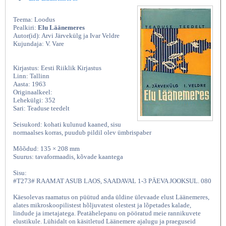
Teema: Loodus
Pealkiri:
Elu Läänemeres
Autor(id): Arvi Järvekülg ja Ivar Veldre
Kujundaja: V. Vare
Kirjastus: Eesti Riiklik Kirjastus
Linn: Tallinn
Aasta: 1963
Originaalkeel:
Lehekülgi: 352
Sari: Teaduse teedelt
Seisukord: kohati kulunud kaaned, sisu
normaalses korras, puudub pildil olev ümbrispaber
Mõõdud: 135 × 208 mm
Suurus: tavaformaadis, kõvade kaantega
Sisu:
#T273# RAAMAT ASUB LAOS, SAADAVAL 1-3 PÄEVA JOOKSUL. 080
Käesolevas raamatus on püütud anda üldine ülevaade elust Läänemeres,
alates mikroskoopilistest hõljuvatest olestest ja lõpetades kalade,
lindude ja imetajatega. Peatähelepanu on pööratud meie rannikuvete
elustikule. Lühidalt on käsitletud Läänemere ajalugu ja praeguseid