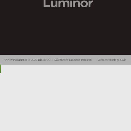
www.vanaraamat.ee © 2025 Biblio OÜ » Kvaliteetsed kasutatud raamatud
Veebilehe disain ja CMS