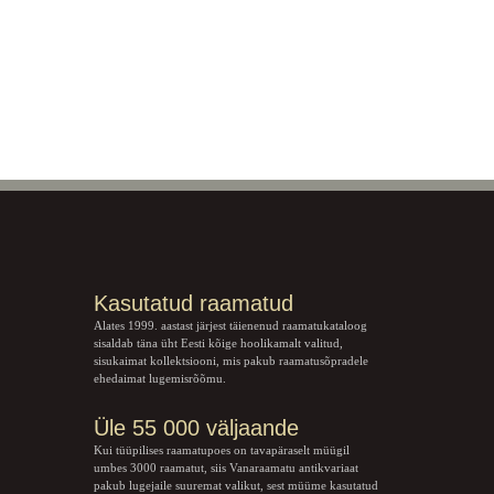
Kasutatud raamatud
Alates 1999. aastast järjest täienenud raamatukataloog
sisaldab täna üht Eesti kõige hoolikamalt valitud,
sisukaimat kollektsiooni, mis pakub raamatusõpradele
ehedaimat lugemisrõõmu.
Üle 55 000 väljaande
Kui tüüpilises raamatupoes on tavapäraselt müügil
umbes 3000 raamatut, siis Vanaraamatu
antikvariaat
pakub lugejaile suuremat valikut, sest müüme kasutatud