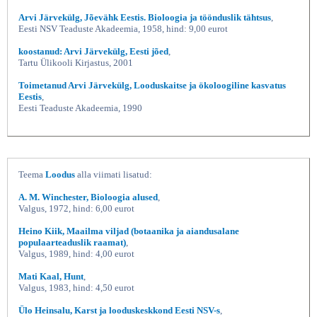
Arvi Järvekülg, Jõevähk Eestis. Bioloogia ja töönduslik tähtsus
,
Eesti NSV Teaduste Akadeemia, 1958, hind: 9,00 eurot
koostanud: Arvi Järvekülg, Eesti jõed
,
Tartu Ülikooli Kirjastus, 2001
Toimetanud Arvi Järvekülg, Looduskaitse ja ökoloogiline kasvatus
Eestis
,
Eesti Teaduste Akadeemia, 1990
Teema
Loodus
alla viimati lisatud:
A. M. Winchester, Bioloogia alused
,
Valgus, 1972, hind: 6,00 eurot
Heino Kiik, Maailma viljad (botaanika ja aiandusalane
populaarteaduslik raamat)
,
Valgus, 1989, hind: 4,00 eurot
Mati Kaal, Hunt
,
Valgus, 1983, hind: 4,50 eurot
Ülo Heinsalu, Karst ja looduskeskkond Eesti NSV-s
,