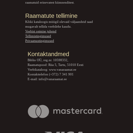
raamatuid erinevatest kümnenditest.
Raamatute tellimine
Kõiki kataloogis müügil olevaid väljaandeid saad
mugavalt tellida veebilehe kaudu.
Veebist ostmise juhend
Tellimistingimused
Privaatsustingimused
Kontaktandmed
Biblio OÜ, reg.nr. 10598332,
Raamatupood: Riia 5, Tartu, 51010 Eesti
Veebikataloog:
www.vanaraamat.ee
Kontakttelefon (+372) 7 341 901
E-mail:
info@vanaraamat.ee