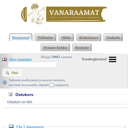
Klõpsa siia , et näha täielikku loendit!
Elu
Läänemeres, Arvi Järvekülg ja Ivar Veldre, Eesti
Raamatud
Tellimine
Abiks
Kinkekaart
Asukoht
Riiklik Kirjastus 1963 | vanaraamat. ee
Ostame kokku
Kontakt
Müügil
58683
raamatut
Kataloogiteemad
Otsi raamatut
Vaikimisi pealkirjadest ja autorite nimedest,
otsi lisaks ka muudelt väljadelt
(aeglasem).
Ostukorv
Ostukorv on tühi
Elu Läänemeres