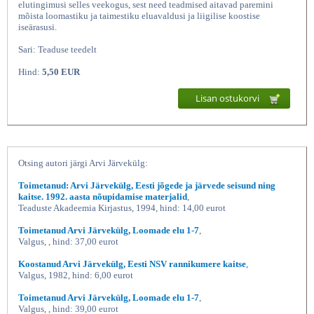
elutingimusi selles veekogus, sest need teadmised aitavad paremini
mõista loomastiku ja taimestiku eluavaldusi ja liigilise koostise
iseärasusi.
Sari: Teaduse teedelt
Hind:
5,50 EUR
Lisan ostukorvi
Elu Läänemeres, Arvi Järvekülg
Otsing autori järgi Arvi Järvekülg:
Toimetanud: Arvi Järvekülg, Eesti jõgede ja järvede seisund ning
kaitse. 1992. aasta nõupidamise materjalid
,
Teaduste Akadeemia Kirjastus, 1994, hind: 14,00 eurot
Toimetanud Arvi Järvekülg, Loomade elu 1-7
,
Valgus, , hind: 37,00 eurot
Koostanud Arvi Järvekülg, Eesti NSV rannikumere kaitse
,
Valgus, 1982, hind: 6,00 eurot
Toimetanud Arvi Järvekülg, Loomade elu 1-7
,
Valgus, , hind: 39,00 eurot