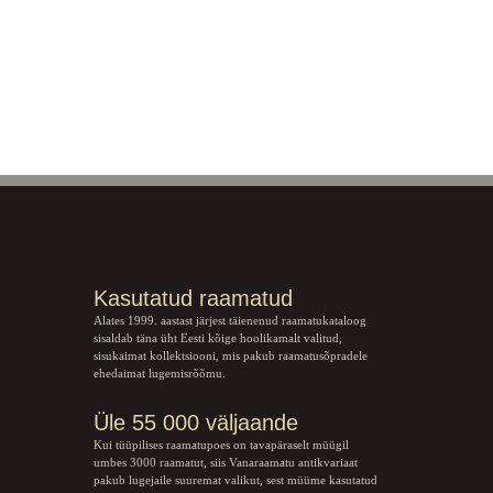
Kasutatud raamatud
Alates 1999. aastast järjest täienenud raamatukataloog
sisaldab täna üht Eesti kõige hoolikamalt valitud,
sisukaimat kollektsiooni, mis pakub raamatusõpradele
ehedaimat lugemisrõõmu.
Üle 55 000 väljaande
Kui tüüpilises raamatupoes on tavapäraselt müügil
umbes 3000 raamatut, siis Vanaraamatu
antikvariaat
pakub lugejaile suuremat valikut, sest müüme kasutatud