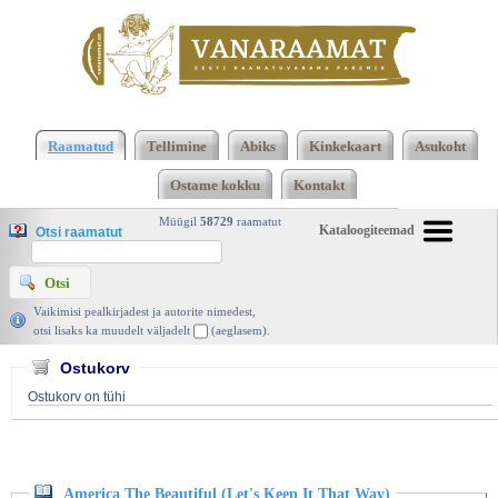
Klõpsa siia , et näha täielikku loendit!
America The
Beautiful (Let's Keep It That Way), Erinevad
Raamatud
Tellimine
Abiks
Kinkekaart
Asukoht
autorid, RCA Victor | vanaraamat. ee
Ostame kokku
Kontakt
Müügil
58729
raamatut
Kataloogiteemad
Otsi raamatut
Vaikimisi pealkirjadest ja autorite nimedest,
otsi lisaks ka muudelt väljadelt
(aeglasem).
Ostukorv
Ostukorv on tühi
America The Beautiful (Let's Keep It That Way)