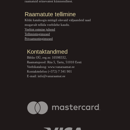
raamatuid erinevatest kümnenditest.
Raamatute tellimine
Kõiki kataloogis müügil olevaid väljaandeid saad
mugavalt tellida veebilehe kaudu.
Veebist ostmise juhend
Tellimistingimused
Privaatsustingimused
Kontaktandmed
Biblio OÜ, reg.nr. 10598332,
Raamatupood: Riia 5, Tartu, 51010 Eesti
Veebikataloog:
www.vanaraamat.ee
Kontakttelefon (+372) 7 341 901
E-mail:
info@vanaraamat.ee