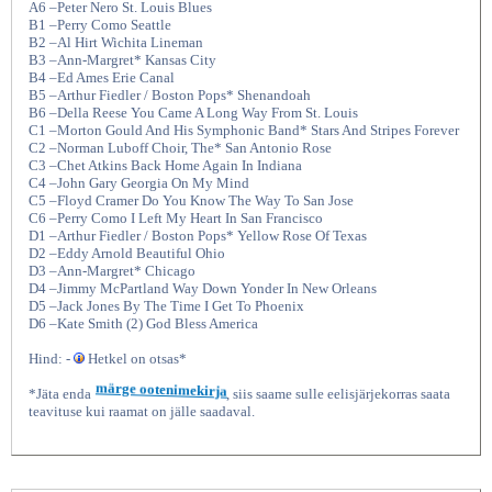
A6 –Peter Nero St. Louis Blues
B1 –Perry Como Seattle
B2 –Al Hirt Wichita Lineman
B3 –Ann-Margret* Kansas City
B4 –Ed Ames Erie Canal
B5 –Arthur Fiedler / Boston Pops* Shenandoah
B6 –Della Reese You Came A Long Way From St. Louis
C1 –Morton Gould And His Symphonic Band* Stars And Stripes Forever
C2 –Norman Luboff Choir, The* San Antonio Rose
C3 –Chet Atkins Back Home Again In Indiana
C4 –John Gary Georgia On My Mind
C5 –Floyd Cramer Do You Know The Way To San Jose
C6 –Perry Como I Left My Heart In San Francisco
America The Beautiful (Let's
D1 –Arthur Fiedler / Boston Pops* Yellow Rose Of Texas
D2 –Eddy Arnold Beautiful Ohio
D3 –Ann-Margret* Chicago
D4 –Jimmy McPartland Way Down Yonder In New Orleans
D5 –Jack Jones By The Time I Get To Phoenix
D6 –Kate Smith (2) God Bless America
Hind: -
Hetkel on otsas*
*Jäta enda
märge ootenimekirja
, siis saame sulle eelisjärjekorras saata
teavituse kui raamat on jälle saadaval.