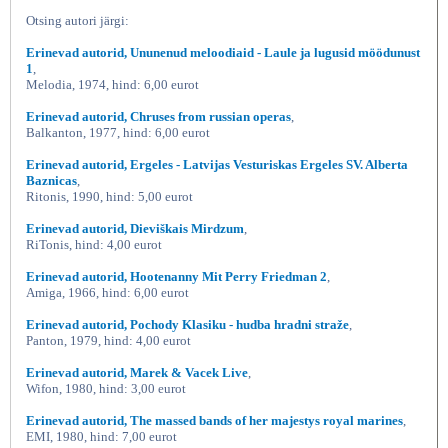
Otsing autori järgi:
Erinevad autorid, Ununenud meloodiaid - Laule ja lugusid möödunust
1
,
Melodia, 1974, hind: 6,00 eurot
Erinevad autorid, Chruses from russian operas
,
Balkanton, 1977, hind: 6,00 eurot
Erinevad autorid, Ergeles - Latvijas Vesturiskas Ergeles SV. Alberta
Baznicas
,
Ritonis, 1990, hind: 5,00 eurot
Erinevad autorid, Dieviškais Mirdzum
,
RiTonis, hind: 4,00 eurot
Erinevad autorid, Hootenanny Mit Perry Friedman 2
,
Amiga, 1966, hind: 6,00 eurot
Erinevad autorid, Pochody Klasiku - hudba hradni straže
,
Panton, 1979, hind: 4,00 eurot
Erinevad autorid, Marek & Vacek Live
,
Wifon, 1980, hind: 3,00 eurot
Erinevad autorid, The massed bands of her majestys royal marines
,
EMI, 1980, hind: 7,00 eurot