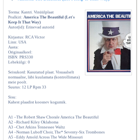
Teema: Kantri. Vinüülplaat
Pealkiri:
America The Beautiful (Let's
Keep It That Way)
Autor(id): Erinevad autorid
Kirjastus: RCA Victor
Linn: USA
Aasta:
Originaalkeel:
ISBN: PRS330
Lehekülgi: 0
Seisukord: Kasutatud plaat. Visuaalselt
normaalne, läbi kuulamata (kontrollimata)
meie poolt.
Suurus: 12 LP Rpm 33
Sisu:
Kahest plaadist koosnev kogumik.
A1 –The Robert Shaw Chorale America The Beautiful
A2 –Richard Kiley Oklahoma
A3 –Chet Atkins Tennessee Waltz
A4 –Norman Luboff Choir, The* Seventy-Six Trombones
A5 –Eddy Arnold Across The Wide Missouri