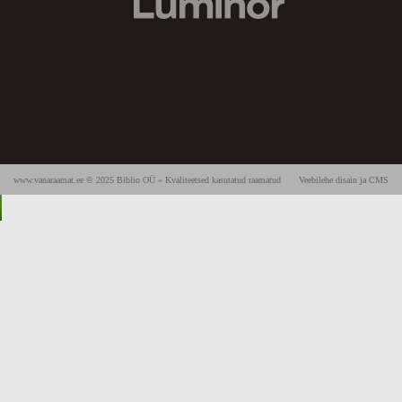
www.vanaraamat.ee © 2025 Biblio OÜ » Kvaliteetsed kasutatud raamatud
Veebilehe disain ja CMS