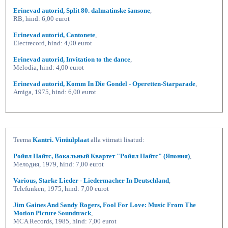
Erinevad autorid, Split 80. dalmatinske šansone
,
RB, hind: 6,00 eurot
Erinevad autorid, Cantonete
,
Electrecord, hind: 4,00 eurot
Erinevad autorid, Invitation to the dance
,
Melodia, hind: 4,00 eurot
Erinevad autorid, Komm In Die Gondel - Operetten-Starparade
,
Amiga, 1975, hind: 6,00 eurot
Teema
Kantri. Vinüülplaat
alla viimati lisatud:
Ройял Найтс, Вокальный Квартет "Ройял Найтс" (Япония)
,
Мелодия, 1979, hind: 7,00 eurot
Various, Starke Lieder - Liedermacher In Deutschland
,
Telefunken, 1975, hind: 7,00 eurot
Jim Gaines And Sandy Rogers, Fool For Love: Music From The
Motion Picture Soundtrack
,
MCA Records, 1985, hind: 7,00 eurot