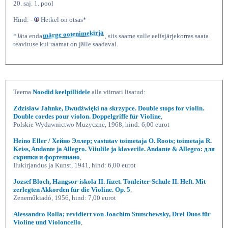
20. saj. 1. pool
Hind: -
Hetkel on otsas*
*Jäta enda
märge ootenimekirja
, siis saame sulle eelisjärjekorras saata
teavituse kui raamat on jälle saadaval.
Teema
Noodid keelpillidele
alla viimati lisatud:
Hangsor-iskola II füzet Tonleiter-Schule
Zdzisław Jahnke, Dwudźwięki na skrzypce. Double stops for violin.
Double cordes pour violon. Doppelgriffe für Violine
,
Polskie Wydawnictwo Muzyczne, 1968, hind: 6,00 eurot
Heino Eller / Хейно Эллер; vastutav toimetaja O. Roots; toimetaja R.
Keiss, Andante ja Allegro. Viiulile ja klaverile. Andante & Allegro: для
скрипки и фортепиано
,
Ilukirjandus ja Kunst, 1941, hind: 6,00 eurot
Jozsef Bloch, Hangsor-iskola II. füzet. Tonleiter-Schule II. Heft. Mit
zerlegten Akkorden für die Violine. Op. 5
,
Zeneműkiadó, 1956, hind: 7,00 eurot
Alessandro Rolla; revidiert von Joachim Stutschewsky, Drei Duos für
Violine und Violoncello
,