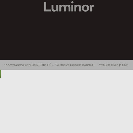
www.vanaraamat.ee © 2025 Biblio OÜ » Kvaliteetsed kasutatud raamatud
Veebilehe disain ja CMS