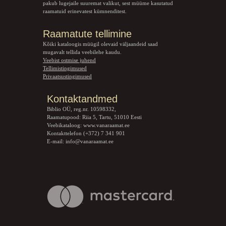
pakub lugejaile suuremat valikut, sest müüme kasutatud
raamatuid erinevatest kümnenditest.
Raamatute tellimine
Kõiki kataloogis müügil olevaid väljaandeid saad
mugavalt tellida veebilehe kaudu.
Veebist ostmise juhend
Tellimistingimused
Privaatsustingimused
Kontaktandmed
Biblio OÜ, reg.nr. 10598332,
Raamatupood: Riia 5, Tartu, 51010 Eesti
Veebikataloog:
www.vanaraamat.ee
Kontakttelefon (+372) 7 341 901
E-mail:
info@vanaraamat.ee