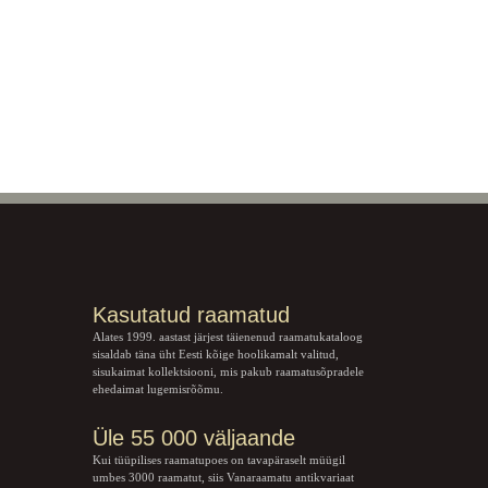
Kasutatud raamatud
Alates 1999. aastast järjest täienenud raamatukataloog
sisaldab täna üht Eesti kõige hoolikamalt valitud,
sisukaimat kollektsiooni, mis pakub raamatusõpradele
ehedaimat lugemisrõõmu.
Üle 55 000 väljaande
Kui tüüpilises raamatupoes on tavapäraselt müügil
umbes 3000 raamatut, siis Vanaraamatu
antikvariaat