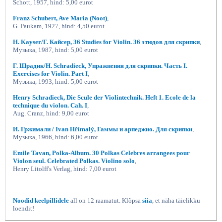
Schott, 1957, hind: 5,00 eurot
Franz Schubert, Ave Maria (Noot)
,
G. Paukam, 1927, hind: 4,50 eurot
H. Kayser/Г. Кайсер, 36 Studies for Violin. 36 этюдов для скрипки
,
Музыка, 1987, hind: 5,00 eurot
Г. Шрадик/H. Schradieck, Упражнения для скрипки. Часть I.
Exercises for Violin. Part I
,
Музыка, 1993, hind: 5,00 eurot
Henry Schradieck, Die Scule der Violintechnik. Heft 1. Ecole de la
technique du violon. Cah. I
,
Aug. Cranz, hind: 9,00 eurot
И. Гржимали / Ivan Hřímalý, Гаммы и арпеджио. Для скрипки
,
Музыка, 1966, hind: 6,00 eurot
Emile Tavan, Polka-Album. 30 Polkas Celebres arrangees pour
Violon seul. Celebrated Polkas. Violino solo
,
Henry Litolff's Verlag, hind: 7,00 eurot
Noodid keelpillidele
all on 12 raamatut. Klõpsa
siia
, et näha täielikku
loendit!