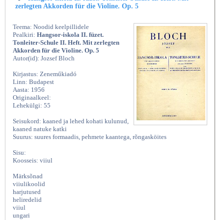
zerlegten Akkorden für die Violine. Op. 5
Teema: Noodid keelpillidele
Pealkiri:
Hangsor-iskola II. füzet.
Tonleiter-Schule II. Heft. Mit zerlegten
Akkorden für die Violine. Op. 5
Autor(id): Jozsef Bloch
Kirjastus: Zeneműkiadó
Linn: Budapest
Aasta: 1956
Originaalkeel:
Lehekülgi: 55
Seisukord: kaaned ja lehed kohati kulunud,
kaaned natuke katki
Suurus: suures formaadis, pehmete kaantega, rõngasköites
Sisu:
Koosseis: viiul
Märksõnad
viiulikoolid
harjutused
heliredelid
viiul
ungari