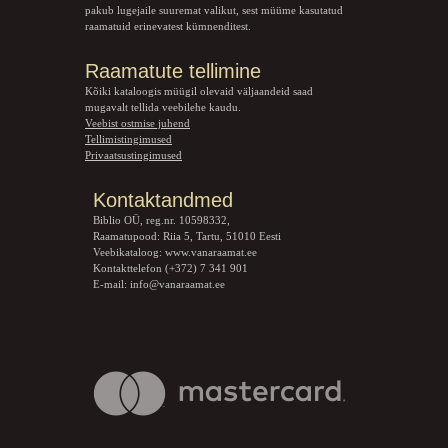
pakub lugejaile suuremat valikut, sest müüme kasutatud
raamatuid erinevatest kümnenditest.
Raamatute tellimine
Kõiki kataloogis müügil olevaid väljaandeid saad
mugavalt tellida veebilehe kaudu.
Veebist ostmise juhend
Tellimistingimused
Privaatsustingimused
Kontaktandmed
Biblio OÜ, reg.nr. 10598332,
Raamatupood: Riia 5, Tartu, 51010 Eesti
Veebikataloog:
www.vanaraamat.ee
Kontakttelefon (+372) 7 341 901
E-mail:
info@vanaraamat.ee