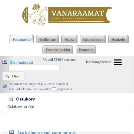
Klõpsa siia , et näha täielikku loendit!
Ära kriimusta
end vastu unistusi, 2011 | vanaraamat. ee
Raamatud
Tellimine
Abiks
Kinkekaart
Asukoht
Ostame kokku
Kontakt
Müügil
58684
raamatut
Kataloogiteemad
Otsi raamatut
Vaikimisi pealkirjadest ja autorite nimedest,
otsi lisaks ka muudelt väljadelt
(aeglasem).
Ostukorv
Ostukorv on tühi
Ära kriimusta end vastu unistusi