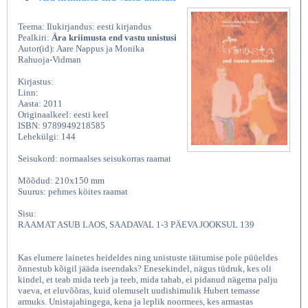
Teema: Ilukirjandus: eesti kirjandus
Pealkiri:
Ära kriimusta end vastu unistusi
Autor(id): Aare Nappus ja Monika
Rahuoja-Vidman
Kirjastus:
Linn:
Aasta: 2011
Originaalkeel: eesti keel
ISBN: 9789949218585
Lehekülgi: 144
Seisukord: normaalses seisukorras raamat
Mõõdud: 210x150 mm
Suurus: pehmes köites raamat
Sisu:
RAAMAT ASUB LAOS, SAADAVAL 1-3 PÄEVA JOOKSUL 139
Kas elumere lainetes heideldes ning unistuste täitumise pole püüeldes
õnnestub kõigil jääda iseendaks? Enesekindel, nägus tüdruk, kes oli
kindel, et teab mida teeb ja teeb, mida tahab, ei pidanud nägema palju
vaeva, et eluvõõras, kuid olemuselt uudishimulik Hubert temasse
armuks. Unistajahingega, kena ja leplik noormees, kes armastas