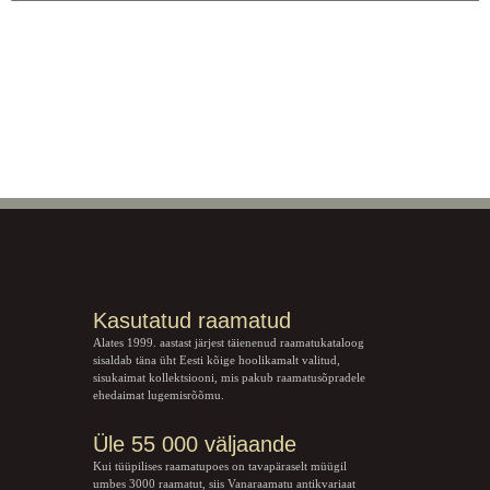
Kasutatud raamatud
Alates 1999. aastast järjest täienenud raamatukataloog
sisaldab täna üht Eesti kõige hoolikamalt valitud,
sisukaimat kollektsiooni, mis pakub raamatusõpradele
ehedaimat lugemisrõõmu.
Üle 55 000 väljaande
Kui tüüpilises raamatupoes on tavapäraselt müügil
umbes 3000 raamatut, siis Vanaraamatu
antikvariaat