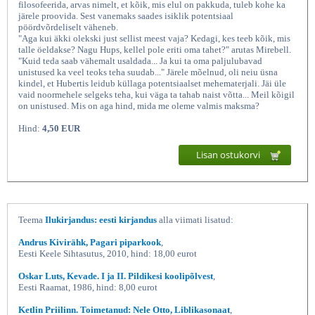
filosofeerida, arvas nimelt, et kõik, mis elul on pakkuda, tuleb kohe ka
järele proovida. Sest vanemaks saades isiklik potentsiaal
pöördvõrdeliselt väheneb.
"Aga kui äkki olekski just sellist meest vaja? Kedagi, kes teeb kõik, mis
talle öeldakse? Nagu Hups, kellel pole eriti oma tahet?" arutas Mirebell.
"Kuid teda saab vähemalt usaldada... Ja kui ta oma paljulubavad
unistused ka veel teoks teha suudab..." Järele mõelnud, oli neiu üsna
kindel, et Hubertis leidub küllaga potentsiaalset mehematerjali. Jäi üle
vaid noormehele selgeks teha, kui väga ta tahab naist võtta... Meil kõigil
on unistused. Mis on aga hind, mida me oleme valmis maksma?
Hind:
4,50 EUR
Ära kriimusta end vastu
Lisan ostukorvi
Teema
Ilukirjandus: eesti kirjandus
alla viimati lisatud:
Andrus Kivirähk, Pagari piparkook
,
Eesti Keele Sihtasutus, 2010, hind: 18,00 eurot
Oskar Luts, Kevade. I ja II. Pildikesi koolipõlvest
,
Eesti Raamat, 1986, hind: 8,00 eurot
Ketlin Priilinn. Toimetanud: Nele Otto, Liblikasonaat
,