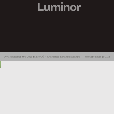
www.vanaraamat.ee © 2025 Biblio OÜ » Kvaliteetsed kasutatud raamatud
Veebilehe disain ja CMS