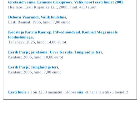
teretasid vaime. Esimene trükiproov. Valik noort eesti luulet 2005
,
Hea laps, Eesti Kirjanike Liit, 2006, hind: 4,00 eurot
Debora Vaarandi, Valik luuletusi
,
Eesti Raamat, 1966, hind: 7,00 eurot
Koostaja Katrin Kaarep, Pilved sõudvad. Konrad Mägi maale
loodusluulega
,
Tänapäev, 2025, hind: 14,00 eurot
Eerik Purje; järelsõna: Urve Karuks, Tunglaid ja teri
,
Kentaur, 2005, hind: 10,00 eurot
Eerik Purje, Tunglaid ja teri
,
Kentaur, 2005, hind: 7,00 eurot
Eesti luule
all on 3238 raamatut. Klõpsa
siia
, et näha täielikku loendit!