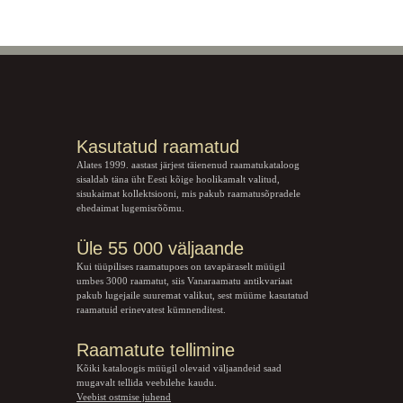
Kasutatud raamatud
Alates 1999. aastast järjest täienenud raamatukataloog
sisaldab täna üht Eesti kõige hoolikamalt valitud,
sisukaimat kollektsiooni, mis pakub raamatusõpradele
ehedaimat lugemisrõõmu.
Üle 55 000 väljaande
Kui tüüpilises raamatupoes on tavapäraselt müügil
umbes 3000 raamatut, siis Vanaraamatu
antikvariaat
pakub lugejaile suuremat valikut, sest müüme kasutatud
raamatuid erinevatest kümnenditest.
Raamatute tellimine
Kõiki kataloogis müügil olevaid väljaandeid saad
mugavalt tellida veebilehe kaudu.
Veebist ostmise juhend