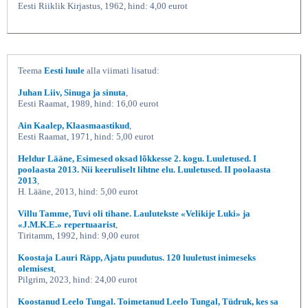
Eesti Riiklik Kirjastus, 1962, hind: 4,00 eurot
Teema
Eesti luule
alla viimati lisatud:
Juhan Liiv, Sinuga ja sinuta
,
Eesti Raamat, 1989, hind: 16,00 eurot
Ain Kaalep, Klaasmaastikud
,
Eesti Raamat, 1971, hind: 5,00 eurot
Heldur Lääne, Esimesed oksad lõkkesse 2. kogu. Luuletused. I
poolaasta 2013. Nii keeruliselt lihtne elu. Luuletused. II poolaasta
2013
,
H. Lääne, 2013, hind: 5,00 eurot
Villu Tamme, Tuvi oli tihane. Laulutekste «Velikije Luki» ja
«J.M.K.E.» repertuaarist
,
Tiritamm, 1992, hind: 9,00 eurot
Koostaja Lauri Räpp, Ajatu puudutus. 120 luuletust inimeseks
olemisest
,
Pilgrim, 2023, hind: 24,00 eurot
Koostanud Leelo Tungal. Toimetanud Leelo Tungal, Tüdruk, kes sa