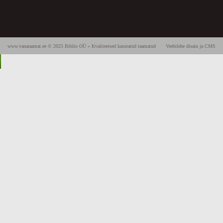
www.vanaraamat.ee © 2025 Biblio OÜ » Kvaliteetsed kasutatud raamatud
Veebilehe disain ja CMS