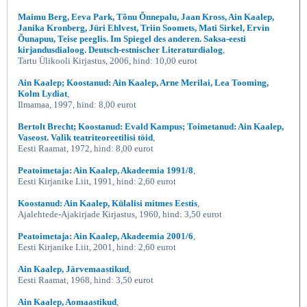
Maimu Berg, Eeva Park, Tõnu Õnnepalu, Jaan Kross, Ain Kaalep,
Janika Kronberg, Jüri Ehlvest, Triin Soomets, Mati Sirkel, Ervin
Õunapuu, Teise peeglis. Im Spiegel des anderen. Saksa-eesti
kirjandusdialoog. Deutsch-estnischer Literaturdialog
,
Tartu Ülikooli Kirjastus, 2006, hind: 10,00 eurot
Ain Kaalep; Koostanud: Ain Kaalep, Arne Merilai, Lea Tooming,
Kolm Lydiat
,
Ilmamaa, 1997, hind: 8,00 eurot
Bertolt Brecht; Koostanud: Evald Kampus; Toimetanud: Ain Kaalep,
Vaseost. Valik teatriteoreetilisi töid
,
Eesti Raamat, 1972, hind: 8,00 eurot
Peatoimetaja: Ain Kaalep, Akadeemia 1991/8
,
Eesti Kirjanike Liit, 1991, hind: 2,60 eurot
Koostanud: Ain Kaalep, Külalisi mitmes Eestis
,
Ajalehtede-Ajakirjade Kirjastus, 1960, hind: 3,50 eurot
Peatoimetaja: Ain Kaalep, Akadeemia 2001/6
,
Eesti Kirjanike Liit, 2001, hind: 2,60 eurot
Ain Kaalep, Järvemaastikud
,
Eesti Raamat, 1968, hind: 3,50 eurot
Ain Kaalep, Aomaastikud
,