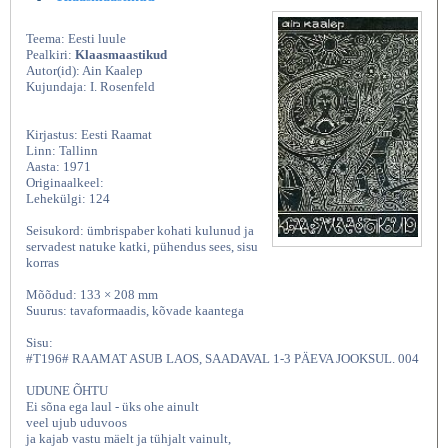
Teema: Eesti luule
Pealkiri:
Klaasmaastikud
Autor(id): Ain Kaalep
Kujundaja: I. Rosenfeld
Kirjastus: Eesti Raamat
Linn: Tallinn
Aasta: 1971
Originaalkeel:
Lehekülgi: 124
Seisukord: ümbrispaber kohati kulunud ja
servadest natuke katki, pühendus sees, sisu
korras
Mõõdud: 133 × 208 mm
Suurus: tavaformaadis, kõvade kaantega
Sisu:
#T196# RAAMAT ASUB LAOS, SAADAVAL 1-3 PÄEVA JOOKSUL. 004
UDUNE ÕHTU
Ei sõna ega laul - üks ohe ainult
veel ujub uduvoos
ja kajab vastu mäelt ja tühjalt vainult,