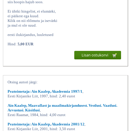
siis hoopis hajub soos.
Ei ühtki hingelist, ei elumärki,
ei päikest ega kuud.
Kõik on nii rõõmutu ja isevärki
ja mul ei ole suud.
eesti ilukirjandus, luuletused
Hind:
5,00 EUR
Lisan ostukorvi
Klaasmaastikud, Ain Kaalep, Eesti
Otsing autori järgi:
Peatoimetaja: Ain Kaalep, Akadeemia 1997/1
,
Eesti Kirjanike Liit, 1997, hind: 2,40 eurot
Ain Kaalep, Maavallast ja maailmakirjandusest. Vestlusi. Vaatlusi.
Arvustusi. Käsitlusi
,
Eesti Raamat, 1984, hind: 4,00 eurot
Peatoimetaja: Ain Kaalep, Akadeemia 2001/12
,
Eesti Kirjanike Liit, 2001, hind: 3,50 eurot