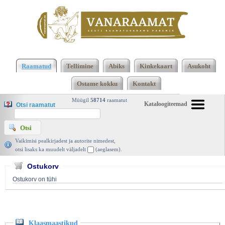
Klõpsa siia , et näha täielikku loendit!
Klaasmaastikud, Ain Kaalep, Eesti Raamat 1971 |
Raamatud
Tellimine
Abiks
Kinkekaart
Asukoht
vanaraamat. ee
Ostame kokku
Kontakt
Müügil
58714
raamatut
Kataloogiteemad
Otsi raamatut
Vaikimisi pealkirjadest ja autorite nimedest,
otsi lisaks ka muudelt väljadelt
(aeglasem).
Ostukorv
Ostukorv on tühi
Klaasmaastikud