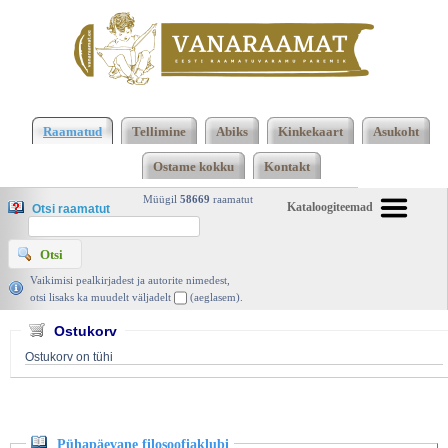
Klõpsa siia , et näha täielikku loendit!
Pühapäevane
filosoofiaklubi, Alexander McCall Smith, Tänapäev
Raamatud
Tellimine
Abiks
Kinkekaart
Asukoht
2015 | vanaraamat. ee
Ostame kokku
Kontakt
Müügil
58669
raamatut
Kataloogiteemad
Otsi raamatut
Vaikimisi pealkirjadest ja autorite nimedest,
otsi lisaks ka muudelt väljadelt
(aeglasem).
Ostukorv
Ostukorv on tühi
Pühapäevane filosoofiaklubi