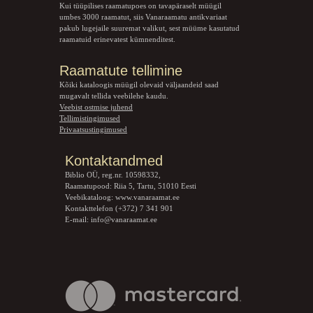
Kui tüüpilises raamatupoes on tavapäraselt müügil
umbes 3000 raamatut, siis Vanaraamatu
antikvariaat
pakub lugejaile suuremat valikut, sest müüme kasutatud
raamatuid erinevatest kümnenditest.
Raamatute tellimine
Kõiki kataloogis müügil olevaid väljaandeid saad
mugavalt tellida veebilehe kaudu.
Veebist ostmise juhend
Tellimistingimused
Privaatsustingimused
Kontaktandmed
Biblio OÜ, reg.nr. 10598332,
Raamatupood: Riia 5, Tartu, 51010 Eesti
Veebikataloog:
www.vanaraamat.ee
Kontakttelefon (+372) 7 341 901
E-mail:
info@vanaraamat.ee