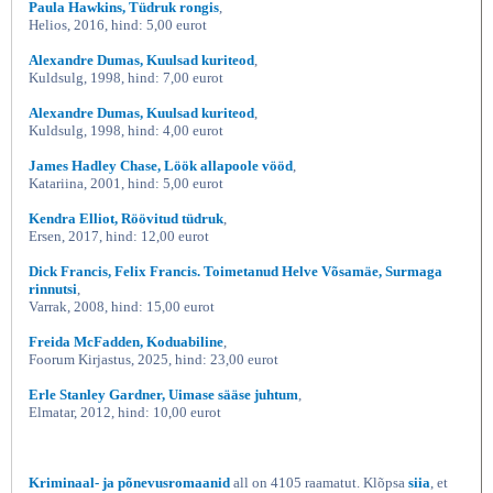
Paula Hawkins, Tüdruk rongis
,
Helios, 2016, hind: 5,00 eurot
Alexandre Dumas, Kuulsad kuriteod
,
Kuldsulg, 1998, hind: 7,00 eurot
Alexandre Dumas, Kuulsad kuriteod
,
Kuldsulg, 1998, hind: 4,00 eurot
James Hadley Chase, Löök allapoole vööd
,
Katariina, 2001, hind: 5,00 eurot
Kendra Elliot, Röövitud tüdruk
,
Ersen, 2017, hind: 12,00 eurot
Dick Francis, Felix Francis. Toimetanud Helve Võsamäe, Surmaga
rinnutsi
,
Varrak, 2008, hind: 15,00 eurot
Freida McFadden, Koduabiline
,
Foorum Kirjastus, 2025, hind: 23,00 eurot
Erle Stanley Gardner, Uimase sääse juhtum
,
Elmatar, 2012, hind: 10,00 eurot
Kriminaal- ja põnevusromaanid
all on 4105 raamatut. Klõpsa
siia
, et