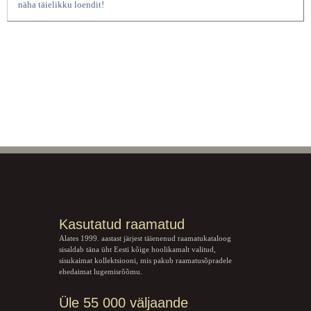
näha täielikku loendit!
Kasutatud raamatud
Alates 1999. aastast järjest täienenud raamatukataloog
sisaldab täna üht Eesti kõige hoolikamalt valitud,
sisukaimat kollektsiooni, mis pakub raamatusõpradele
ehedaimat lugemisrõõmu.
Üle 55 000 väljaande