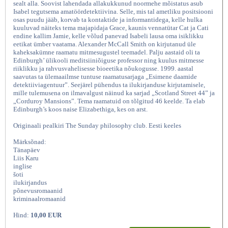
sealt alla. Soovist lahendada allakukkunud noormehe mõistatus asub
Isabel tegutsema amatöördetektiivina. Selle, mis tal ametliku positsiooni
osas puudu jääb, korvab ta kontaktide ja informantidega, kelle hulka
kuuluvad näiteks tema majapidaja Grace, kaunis vennatütar Cat ja Cati
endine kallim Jamie, kelle võlud panevad Isabeli lausa oma isiklikku
eetikat ümber vaatama. Alexander McCall Smith on kirjutanud üle
kaheksakümne raamatu mitmesugustel teemadel. Palju aastaid oli ta
Edinburgh’ ülikooli meditsiiniõiguse professor ning kuulus mitmesse
riiklikku ja rahvusvahelisesse bioeetika nõukogusse. 1999. aastal
saavutas ta ülemaailmse tuntuse raamatusarjaga „Esimene daamide
detektiiviagentuur”. Seejärel pühendus ta ilukirjanduse kirjutamisele,
mille tulemusena on ilmavalgust näinud ka sarjad „Scotland Street 44” ja
„Corduroy Mansions”. Tema raamatuid on tõlgitud 46 keelde. Ta elab
Pühapäevane filosoofiaklubi, Alexander McCall
Edinburgh’s koos naise Elizabethiga, kes on arst.
Originaali pealkiri The Sunday philosophy club. Eesti keeles
Märksõnad:
Tänapäev
Liis Karu
inglise
šoti
ilukirjandus
põnevusromaanid
kriminaalromaanid
Hind:
10,00 EUR