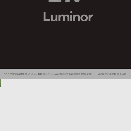
www.vanaraamat.ee © 2025 Biblio OÜ » Kvaliteetsed kasutatud raamatud
Veebilehe disain ja CMS