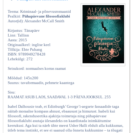
Teema: Kriminaal- ja põnevusromaanid
Pealkiri:
Pühapäevane filosoofiaklubi
Autor(id): Alexander McCall Smith
Kirjastus: Tänapäev
Linn: Tallinn
Aasta: 2015
Originaalkeel: inglise keel
Tõlkija: Ehte Puhang
ISBN: 9789949278428
Lehekülgi: 272
Seisukord: normaalses korras raamat
Mõõdud: 145x200
Suurus: tavaformaadis, pehmete kaantega
Sisu:
RAAMAT ASUB LAOS, SAADAVAL 1-3 PÄEVA JOOKSUL. 255
Isabel Dalhousie teab, et Edinburgh’ George’i-aegsete fassaadide taga
näitab moraalne kompass ahnust, ebaausust ja himurust. Isabeli kui
filosoofi, rakenduseetika ajakirja toimetaja ning pühapäevase
filosoofiaklubi asutaja ülesandeks on kaardistada inimkäitumise
keerukusi. Aga kui ta näeb ühte meest Usher Halli rõdult alla kukkumas,
ütleb tema instinkt, et see ei saanud olla õnnetu kukkumine – ta tõugati