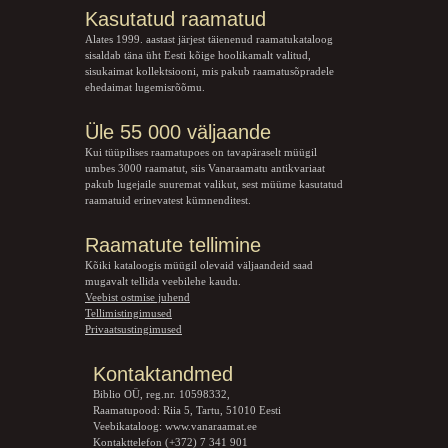
Kasutatud raamatud
Alates 1999. aastast järjest täienenud raamatukataloog
sisaldab täna üht Eesti kõige hoolikamalt valitud,
sisukaimat kollektsiooni, mis pakub raamatusõpradele
ehedaimat lugemisrõõmu.
Üle 55 000 väljaande
Kui tüüpilises raamatupoes on tavapäraselt müügil
umbes 3000 raamatut, siis Vanaraamatu
antikvariaat
pakub lugejaile suuremat valikut, sest müüme kasutatud
raamatuid erinevatest kümnenditest.
Raamatute tellimine
Kõiki kataloogis müügil olevaid väljaandeid saad
mugavalt tellida veebilehe kaudu.
Veebist ostmise juhend
Tellimistingimused
Privaatsustingimused
Kontaktandmed
Biblio OÜ, reg.nr. 10598332,
Raamatupood: Riia 5, Tartu, 51010 Eesti
Veebikataloog:
www.vanaraamat.ee
Kontakttelefon (+372) 7 341 901