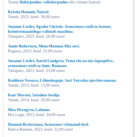
Teema
Ilukirjandus: väliskirjandus
alla viimati lisatud:
Kristin Hannah, Naised
,
Varrak, 2025, hind: 30,00 eurot
Susanne Lieder, Agatha Christie. Armastuses otsib ta lootust,
krimiromaanidega vallutab maailma
,
Tänapäev, 2025, hind: 26,00 eurot
Annie Robertson, Minu Mamma Mia suvi
,
Pegasus, 2023, hind: 21,00 eurot
Susanne Lieder, Astrid Lindgren. Tema elu on täis lapsepõlve,
armastuses otsib ta õnne. Romaan
,
Tänapäev, 2023, hind: 23,00 eurot
Kathleen Tessaro, Lõhnakoguja. Sari Varraku ajaviiteromaan
,
Varrak, 2015, hind: 15,00 eurot
Kate Morton, Saladuse hoidja
,
Varrak, 2014, hind: 20,00 eurot
Moa Herngren, Lahutus
,
Hea Lugu, 2023, hind: 24,00 eurot
Hannah Beckerman, Armastuse võimatud tõed
,
Rahva Raamat, 2023, hind: 22,00 eurot