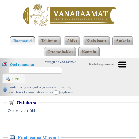
Klõpsa siia , et näha täielikku loendit!
Kuninganna
Margot 1, Alexandre Dumas, Tiritamm 1993 |
Raamatud
Tellimine
Abiks
Kinkekaart
Asukoht
vanaraamat. ee
Ostame kokku
Kontakt
Müügil
58723
raamatut
Kataloogiteemad
Otsi raamatut
Vaikimisi pealkirjadest ja autorite nimedest,
otsi lisaks ka muudelt väljadelt
(aeglasem).
Ostukorv
Ostukorv on tühi
Kuninganna Margot 1