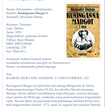
Teema: Ilukirjandus: väliskirjandus
Pealkiri:
Kuninganna Margot 1
Autor(id): Alexandre Dumas
Kirjastus: Tiritamm
Linn: Tallinn
Aasta: 1993
Originaalkeel: prantsuse keelest
Tõlkija: Kaur Almann
ISBN: 9985550048
Lehekülgi: 256
Sari: Põnevik 1
Seisukord: kohati kulunud kaaned,
normaalses seisukorras sisu (pilt on illustratiivne)
Suurus: tavaformaadis pehme kaanega
Sisu:
RAAMAT ASUB LAOS, SAADAVAL 3-5 PÄEVA JOOKSUL. 247
Kuninganna Margot on ajalooline isik nimega Marguerite de Valois,
Prantsusmaa kuninga Charles IX õde, kes abiellus Navarra kuningas
Henriga. Abielu sõlmiti katoliiklastest riigivalitsejate, eesotsas kuninga
ema Caterina de Mediciga, vandenõu osana protestantlastest hugenottide
vastu. Navarra Henri oli protestant ning pulmadega meelitati Pariisi suur
hulk hugenottidest ülikuid. 1572. aasta 24. augusti ööd tuntakse Pärtliöö