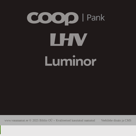
www.vanaraamat.ee © 2025 Biblio OÜ » Kvaliteetsed kasutatud raamatud
Veebilehe disain ja CMS