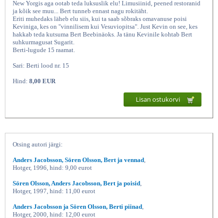
New Yorgis aga ootab teda luksuslik elu! Limusiinid, peened restoranid
ja kõik see muu... Bert tunneb ennast nagu rokitäht.
Eriti muhedaks läheb elu siis, kui ta saab sõbraks omavanuse poisi
Keviniga, kes on "vinnilisem kui Vesuviopitsa". Just Kevin on see, kes
hakkab teda kutsuma Bert Beebinäoks. Ja tänu Kevinile kohtab Bert
suhkurmagusat Sugarit.
Berti-lugude 15 raamat.
Sari: Berti lood nr. 15
Hind:
8,00 EUR
Lisan ostukorvi
Bert Beebinägu, Anders Jacobsson,
Otsing autori järgi:
Anders Jacobsson, Sören Olsson, Bert ja vennad
,
Hotger, 1996, hind: 9,00 eurot
Sören Olsson, Anders Jacobsson, Bert ja poisid
,
Hotger, 1997, hind: 11,00 eurot
Anders Jacobsson ja Sören Olsson, Berti piinad
,
Hotger, 2000, hind: 12,00 eurot