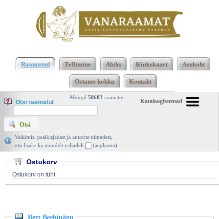
Klõpsa siia , et näha täielikku loendit!
Bert
Beebinägu, Anders Jacobsson, Sören Olsson,
Raamatud
Tellimine
Abiks
Kinkekaart
Asukoht
Hotger 2002 | vanaraamat. ee
Ostame kokku
Kontakt
Müügil
58683
raamatut
Kataloogiteemad
Otsi raamatut
Vaikimisi pealkirjadest ja autorite nimedest,
otsi lisaks ka muudelt väljadelt
(aeglasem).
Ostukorv
Ostukorv on tühi
Bert Beebinägu