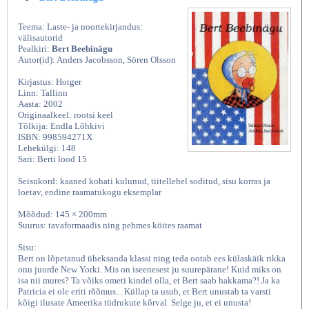
Teema: Laste- ja noortekirjandus:
välisautorid
Pealkiri:
Bert Beebinägu
Autor(id): Anders Jacobsson, Sören Olsson
Kirjastus: Hotger
Linn: Tallinn
Aasta: 2002
Originaalkeel: rootsi keel
Tõlkija: Endla Lõhkivi
ISBN: 998594271X
Lehekülgi: 148
Sari: Berti lood 15
Seisukord: kaaned kohati kulunud, tiitellehel soditud, sisu korras ja
loetav, endine raamatukogu eksemplar
Mõõdud: 145 × 200mm
Suurus: tavaformaadis ning pehmes köites raamat
Sisu:
Bert on lõpetanud üheksanda klassi ning teda ootab ees külaskäik rikka
onu juurde New Yorki. Mis on iseenesest ju suurepärane! Kuid miks on
isa nii mures? Ta võiks ometi kindel olla, et Bert saab hakkama?! Ja ka
Patricia ei ole eriti rõõmus... Küllap ta usub, et Bert unustab ta varsti
kõigi ilusate Ameerika tüdrukute kõrval. Selge ju, et ei unusta!