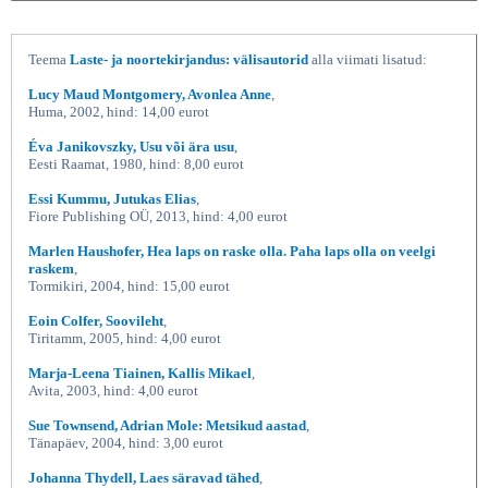
Teema
Laste- ja noortekirjandus: välisautorid
alla viimati lisatud:
Lucy Maud Montgomery, Avonlea Anne
,
Huma, 2002, hind: 14,00 eurot
Éva Janikovszky, Usu või ära usu
,
Eesti Raamat, 1980, hind: 8,00 eurot
Essi Kummu, Jutukas Elias
,
Fiore Publishing OÜ, 2013, hind: 4,00 eurot
Marlen Haushofer, Hea laps on raske olla. Paha laps olla on veelgi
raskem
,
Tormikiri, 2004, hind: 15,00 eurot
Eoin Colfer, Soovileht
,
Tiritamm, 2005, hind: 4,00 eurot
Marja-Leena Tiainen, Kallis Mikael
,
Avita, 2003, hind: 4,00 eurot
Sue Townsend, Adrian Mole: Metsikud aastad
,
Tänapäev, 2004, hind: 3,00 eurot
Johanna Thydell, Laes säravad tähed
,