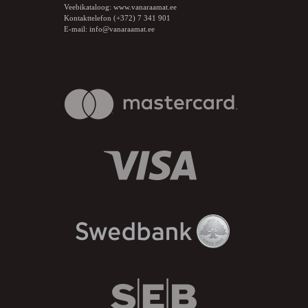
Veebikataloog:
www.vanaraamat.ee
Kontakttelefon (+372) 7 341 901
E-mail:
info@vanaraamat.ee