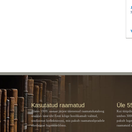
Kasutatud raamatud
Üle 5
Alates 1999. aastast järjest täienenud raamatukataloog
Kui tüüpili
sisaldab täna üht Eesti kõige hoolikamalt valitud,
umbes 3000
sisukaimat kollektsiooni, mis pakub raamatusõpradele
pakub luge
ehedaimat lugemisrõõmu.
raamatuid e