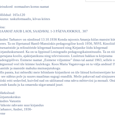
Seisukord: normaalses korras raamat
Mõõdud: 165x120
Suurus: taskuformaadis, kõvas köites
Sisu:
RAAMAT ASUB LAOS, SAADAVAL 1-3 PÄEVA JOOKSUL. 307
Andrei Tarhanov on sündinud 13.10.1936 Konda rajoonis Amanja külas mansist küt
peres. Ta on lõpetanud Hantõ-Mansiiskis pedagoogilise kooli 1956, NSVL Kinolii
stsenaristide ja režissööride kõrgemad kursused ning Kirjanike liidu kõrgemad
kirjanduskursused. Ka on ta õppinud Leningradis pedagoogikainstituudis. Ta on t
õpetajana koolis, ajakirjanikuna ning televisioonis. Luuletusi hakkas ta kirjutama
tudengipõlves. Esimene raamat „Esimene viljumine” ilmus tal aastal 1963, sellele 
järgnenud veel üle kümne luulekogu. Koos Maria Vagatovaga on ta välja andnud 
hantide ja manside mahuka muinasjutukogu.
Mis parata, kui mõnedki meie hõimlaste kirjanikest on üle läinud koloniseerijate ke
– see nähtus pole ju suures maailmas sugugi erandlik. Meile pakuvad nad siinjuure
siiski eriti sedavõrd, kuivõrd nad on säilitanud oma rahva mõtteviisi ja moraali. Ot
nende kaudu ju ka omaenda sügavamaid juuri.
Märksõnad:
Kirjastuskeskus
Andres Varustin
Väikeste rahvaste suur kirjandus
Tarhanov, Andrei, 1936-
vene