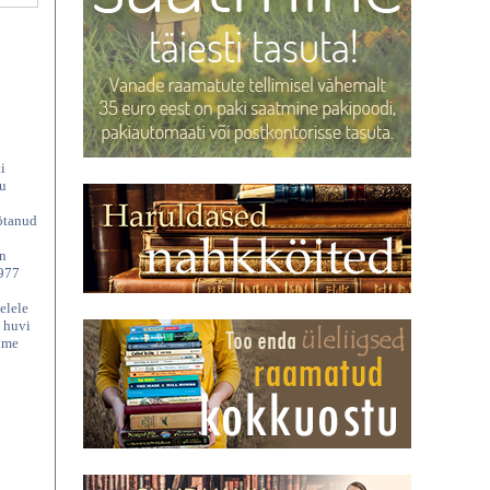
i
du
öötanud
on
1977
elele
s huvi
sime