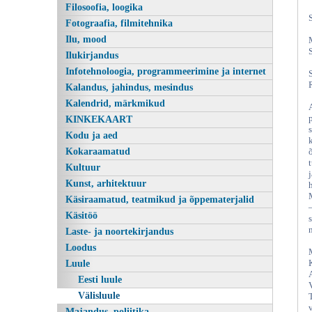
Filosoofia, loogika
Fotograafia, filmitehnika
Ilu, mood
Ilukirjandus
Infotehnoloogia, programmeerimine ja internet
Kalandus, jahindus, mesindus
Kalendrid, märkmikud
KINKEKAART
Kodu ja aed
Kokaraamatud
Kultuur
Kunst, arhitektuur
Käsiraamatud, teatmikud ja õppematerjalid
Käsitöö
Laste- ja noortekirjandus
Loodus
Luule
Eesti luule
Välisluule
Majandus, poliitika