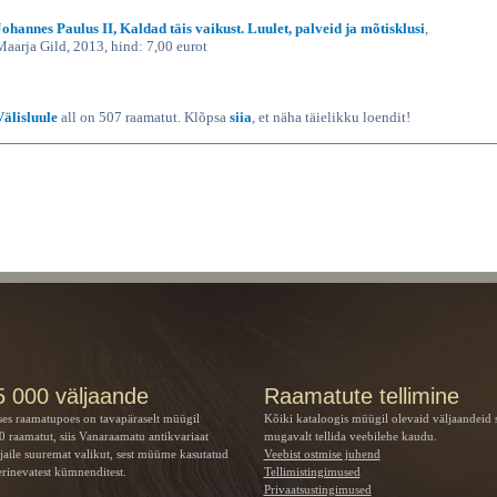
Johannes Paulus II, Kaldad täis vaikust. Luulet, palveid ja mõtisklusi
,
Maarja Gild, 2013, hind: 7,00 eurot
Välisluule
all on 507 raamatut. Klõpsa
siia
, et näha täielikku loendit!
5 000 väljaande
Raamatute tellimine
ses raamatupoes on tavapäraselt müügil
Kõiki kataloogis müügil olevaid väljaandeid 
 raamatut, siis Vanaraamatu
antikvariaat
mugavalt tellida veebilehe kaudu.
jaile suuremat valikut, sest müüme kasutatud
Veebist ostmise juhend
rinevatest kümnenditest.
Tellimistingimused
Privaatsustingimused