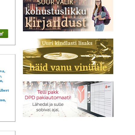
va,
v,
n,
lbert
ton,