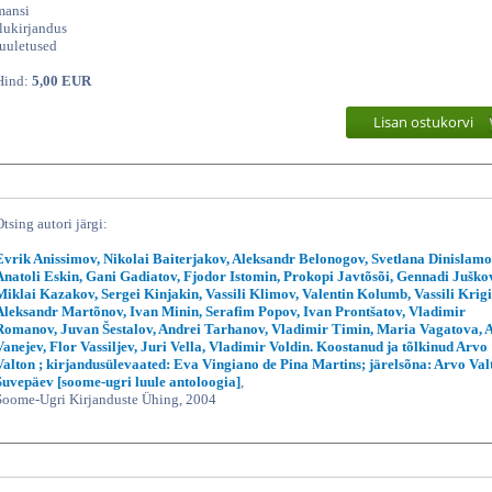
mansi
ilukirjandus
luuletused
Hind:
5,00 EUR
Lisan ostukorvi
Otsing autori järgi:
Evrik Anissimov, Nikolai Baiterjakov, Aleksandr Belonogov, Svetlana Dinislamo
Anatoli Eskin, Gani Gadiatov, Fjodor Istomin, Prokopi Javtõsõi, Gennadi Juško
Miklai Kazakov, Sergei Kinjakin, Vassili Klimov, Valentin Kolumb, Vassili Krigi
Aleksandr Martõnov, Ivan Minin, Serafim Popov, Ivan Prontšatov, Vladimir
Romanov, Juvan Šestalov, Andrei Tarhanov, Vladimir Timin, Maria Vagatova, A
Vanejev, Flor Vassiljev, Juri Vella, Vladimir Voldin. Koostanud ja tõlkinud Arvo
Valton ; kirjandusülevaated: Eva Vingiano de Pina Martins; järelsõna: Arvo Val
Suvepäev [soome-ugri luule antoloogia]
,
Soome-Ugri Kirjanduste Ühing, 2004