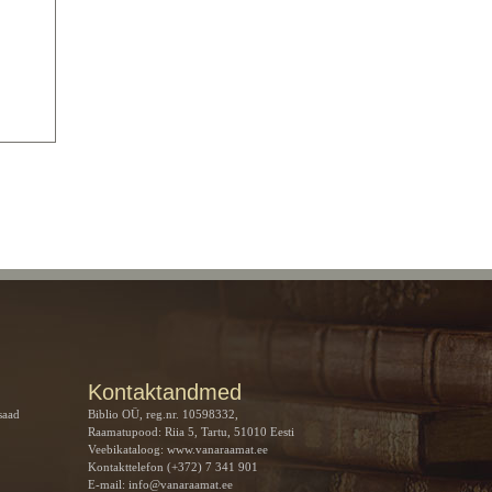
Kontaktandmed
saad
Biblio OÜ, reg.nr. 10598332,
Raamatupood: Riia 5, Tartu, 51010 Eesti
Veebikataloog:
www.vanaraamat.ee
Kontakttelefon (+372) 7 341 901
E-mail:
info@vanaraamat.ee