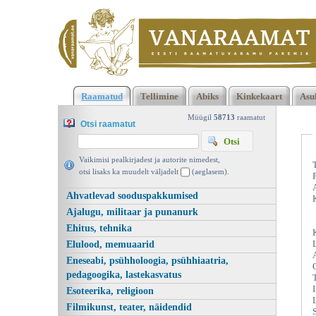
Klõpsa siia , et näha täielikku loendit!
Paganausulise pihtimus,
Raamatud
Tellimine
Abiks
Kinkekaart
Asu
Kirjastuskeskus 2013 | vanaraamat. ee
Müügil
58713
raamatut
Otsi raamatut
Vaikimisi pealkirjadest ja autorite nimedest,
otsi lisaks ka muudelt väljadelt
(aeglasem).
Ahvatlevad sooduspakkumised
Ajalugu, militaar ja punanurk
Ehitus, tehnika
Elulood, memuaarid
Eneseabi, psühholoogia, psühhiaatria,
pedagoogika, lastekasvatus
Esoteerika, religioon
Filmikunst, teater, näidendid