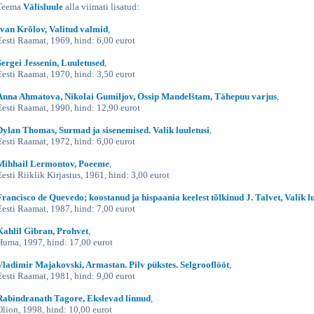
Teema
Välisluule
alla viimati lisatud:
Ivan Krõlov, Valitud valmid
,
Eesti Raamat, 1969, hind: 6,00 eurot
Sergei Jessenin, Luuletused
,
Eesti Raamat, 1970, hind: 3,50 eurot
Anna Ahmatova, Nikolai Gumiljov, Ossip Mandelštam, Tähepuu varjus
,
Eesti Raamat, 1990, hind: 12,90 eurot
Dylan Thomas, Surmad ja sisenemised. Valik luuletusi
,
Eesti Raamat, 1972, hind: 6,00 eurot
Mihhail Lermontov, Poeeme
,
Eesti Riiklik Kirjastus, 1961, hind: 3,00 eurot
Francisco de Quevedo; koostanud ja hispaania keelest tõlkinud J. Talvet, Valik l
Eesti Raamat, 1987, hind: 7,00 eurot
Kahlil Gibran, Prohvet
,
Huma, 1997, hind: 17,00 eurot
Vladimir Majakovski, Armastan. Pilv pükstes. Selgrooflööt
,
Eesti Raamat, 1981, hind: 9,00 eurot
Rabindranath Tagore, Ekslevad linnud
,
Olion, 1998, hind: 10,00 eurot