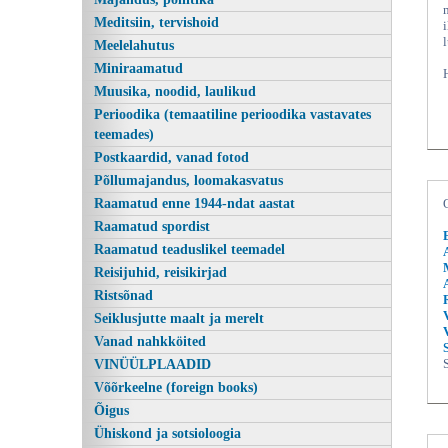
Meditsiin, tervishoid
Meelelahutus
Miniraamatud
Muusika, noodid, laulikud
Perioodika (temaatiline perioodika vastavates
teemades)
Postkaardid, vanad fotod
Põllumajandus, loomakasvatus
Raamatud enne 1944-ndat aastat
Paganausulise pihtimus, Kirjastuskeskus 2013
Raamatud spordist
Raamatud teaduslikel teemadel
Reisijuhid, reisikirjad
Ristsõnad
Seiklusjutte maalt ja merelt
Vanad nahkköited
VINÜÜLPLAADID
Võõrkeelne (foreign books)
Õigus
Ühiskond ja sotsioloogia