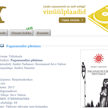
UUS
koht
Ostame kokku
Kontakt
Paganausulise pihtimus
Teema: Välisluule
Pealkiri:
Paganausulise pihtimus
Autor(id): Andrei Tarhanov. Koostanud Arvo Valton
Kujundaja: Andres Varustin
Kirjastus: Kirjastuskeskus
Linn:
Aasta: 2013
Originaalkeel:
Tõlkija: Arvo Valton
ISBN: 9789949445684
Lehekülgi: 64
Sari: Väikeste rahvaste suur kirjandus