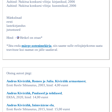
Auhind: Nukitsa konkursi võitja: kirjanikud, 2006
Auhind: Nukitsa konkursi võitja: kunstnikud, 2006
Märksõnad
eesti
lastekirjandus
jutustused
Hind: -
Hetkel on otsas*
*Jäta enda
märge ootenimekirja
, siis saame sulle eelisjärjekorras saata
teavituse kui raamat on jälle saadaval.
Limpa ja mereröövlid, Andrus
Otsing autori järgi:
Andrus Kivirähk, Romeo ja Julia. Kivirähk armastusest
,
Eesti Keele Sihtasutus, 2003, hind: 4,00 eurot
Andrus Kivirähk, Puulased ja tohtlased
,
EKSA, 2020, hind: 14,00 eurot
Andrus Kivirähk, Inimväärne elu
,
Eesti Keele Sihtasutus, 2015, hind: 15,00 eurot