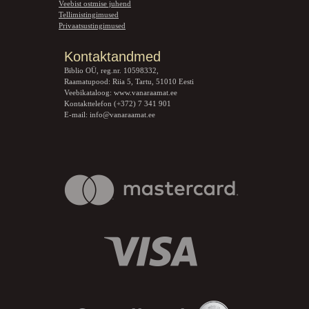
Veebist ostmise juhend
Tellimistingimused
Privaatsustingimused
Kontaktandmed
Biblio OÜ, reg.nr. 10598332,
Raamatupood: Riia 5, Tartu, 51010 Eesti
Veebikataloog:
www.vanaraamat.ee
Kontakttelefon (+372) 7 341 901
E-mail:
info@vanaraamat.ee