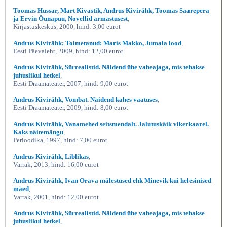
Toomas Hussar, Mart Kivastik, Andrus Kivirähk, Toomas Saarepera
ja Ervin Õunapuu, Novellid armastusest
,
Kirjastuskeskus, 2000, hind: 3,00 eurot
Andrus Kivirähk; Toimetanud: Maris Makko, Jumala lood
,
Eesti Päevaleht, 2009, hind: 12,00 eurot
Andrus Kivirähk, Sürrealistid. Näidend ühe vaheajaga, mis tehakse
juhuslikul hetkel
,
Eesti Draamateater, 2007, hind: 9,00 eurot
Andrus Kivirähk, Vombat. Näidend kahes vaatuses
,
Eesti Draamateater, 2009, hind: 8,00 eurot
Andrus Kivirähk, Vanamehed seitsmendalt. Jalutuskäik vikerkaarel.
Kaks näitemängu
,
Perioodika, 1997, hind: 7,00 eurot
Andrus Kivirähk, Liblikas
,
Varrak, 2013, hind: 16,00 eurot
Andrus Kivirähk, Ivan Orava mälestused ehk Minevik kui helesinised
mäed
,
Varrak, 2001, hind: 12,00 eurot
Andrus Kivirähk, Sürrealistid. Näidend ühe vaheajaga, mis tehakse
juhuslikul hetkel
,