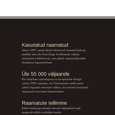
Kasutatud raamatud
Alates 1999. aastast järjest täienenud raamatukataloog
sisaldab täna üht Eesti kõige hoolikamalt valitud,
sisukaimat kollektsiooni, mis pakub raamatusõpradele
ehedaimat lugemisrõõmu.
Üle 55 000 väljaande
Kui tüüpilises raamatupoes on tavapäraselt müügil
umbes 3000 raamatut, siis Vanaraamatu
antikvariaat
pakub lugejaile suuremat valikut, sest müüme kasutatud
raamatuid erinevatest kümnenditest.
Raamatute tellimine
Kõiki kataloogis müügil olevaid väljaandeid saad
mugavalt tellida veebilehe kaudu.