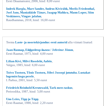
Eesti Draamateater, 2006, hind: 8,00 eurot
Indrek Hargla, Mart Sander, Andrus Kivirähk, Meelis Friedenthal,
Joel Jans, Maniakkide Tänav, Jaagup Mahkra, Mann Loper, Siim
Veskimees, Vinguv jalaluu
,
Raudhammas, 2018, hind: 16,00 eurot
Teema
Laste- ja noortekirjandus: eesti autorid
alla viimati lisatud:
Jaan Rannap, Ейфрейтор йымм / Jefreitor Jõmm
,
Eesti Raamat, 1975, hind: 4,00 eurot
Lilian Kivi, Milvi Roosleht, Aabits
,
Valgus, 1985, hind: 6,00 eurot
Toivo Tootsen, Tõnis Tootsen, Jõhvi Joosepi jututuba. Lustakat
lugemist kogu perele
,
I. Parbus, 2001, hind: 5,50 eurot
Friedrich Reinhold Kreutzwald, Tark mees taskus
,
Perioodika, 1987, hind: 5,00 eurot
Uno Leies, Tipp ja Täpp
,
Eesti Raamat, 1986, hind: 2,20 eurot