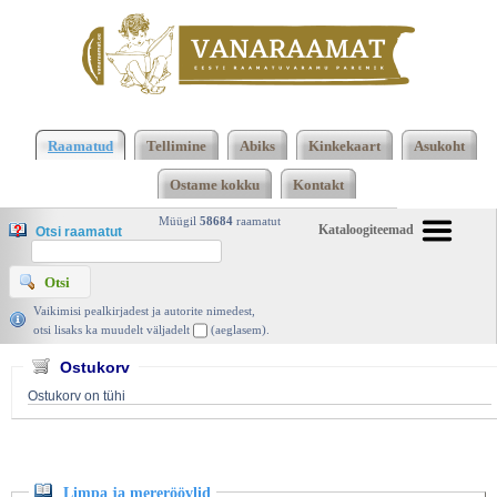
Klõpsa siia , et näha täielikku loendit!
Limpa ja
mereröövlid, Andrus Kivirähk, Varrak 2013 |
Raamatud
Tellimine
Abiks
Kinkekaart
Asukoht
vanaraamat. ee
Ostame kokku
Kontakt
Müügil
58684
raamatut
Kataloogiteemad
Otsi raamatut
Vaikimisi pealkirjadest ja autorite nimedest,
otsi lisaks ka muudelt väljadelt
(aeglasem).
Ostukorv
Ostukorv on tühi
Limpa ja mereröövlid