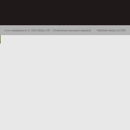
www.vanaraamat.ee © 2025 Biblio OÜ » Kvaliteetsed kasutatud raamatud
Veebilehe disain ja CMS