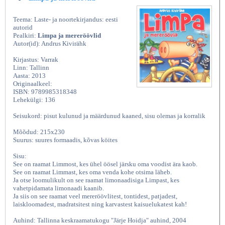
Teema: Laste- ja noortekirjandus: eesti
autorid
Pealkiri:
Limpa ja mereröövlid
Autor(id): Andrus Kivirähk
Kirjastus: Varrak
Linn: Tallinn
Aasta: 2013
Originaalkeel:
ISBN: 9789985318348
Lehekülgi: 136
Seisukord: pisut kulunud ja määrdunud kaaned, sisu olemas ja korralik
Mõõdud: 215x230
Suurus: suures formaadis, kõvas köites
Sisu:
See on raamat Limmost, kes ühel öösel järsku oma voodist ära kaob.
See on raamat Limmast, kes oma venda kohe otsima läheb.
Ja otse loomulikult on see raamat limonaadisiga Limpast, kes
vahetpidamata limonaadi kaanib.
Ja siis on see raamat veel mereröövlitest, tontidest, patjadest,
laiskloomadest, madratsitest ning karvastest kaisuelukatest kah!
Auhind: Tallinna keskraamatukogu "Järje Hoidja" auhind, 2004