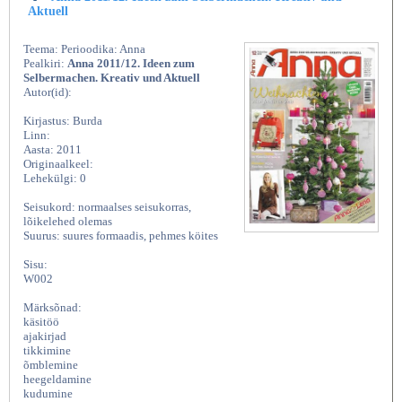
Aktuell
Teema: Perioodika: Anna
Pealkiri:
Anna 2011/12. Ideen zum
Selbermachen. Kreativ und Aktuell
Autor(id):
Kirjastus: Burda
Linn:
Aasta: 2011
Originaalkeel:
Lehekülgi: 0
Seisukord: normaalses seisukorras,
lõikelehed olemas
Suurus: suures formaadis, pehmes köites
Sisu:
W002
Märksõnad:
käsitöö
ajakirjad
tikkimine
õmblemine
heegeldamine
kudumine