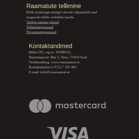
Raamatute tellimine
Kõiki kataloogis müügil olevaid väljaandeid saad
mugavalt tellida veebilehe kaudu.
Veebist ostmise juhend
Tellimistingimused
Privaatsustingimused
Kontaktandmed
Biblio OÜ, reg.nr. 10598332,
Raamatupood: Riia 5, Tartu, 51010 Eesti
Veebikataloog:
www.vanaraamat.ee
Kontakttelefon (+372) 7 341 901
E-mail:
info@vanaraamat.ee