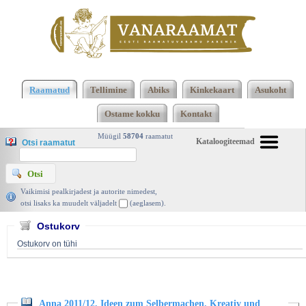
Klõpsa siia , et näha täielikku loendit!
Anna
2011/12. Ideen zum Selbermachen. Kreativ und
Raamatud
Tellimine
Abiks
Kinkekaart
Asukoht
Aktuell, Burda 2011 | vanaraamat. ee
Ostame kokku
Kontakt
Müügil
58704
raamatut
Kataloogiteemad
Otsi raamatut
Vaikimisi pealkirjadest ja autorite nimedest,
otsi lisaks ka muudelt väljadelt
(aeglasem).
Ostukorv
Ostukorv on tühi
Anna 2011/12. Ideen zum Selbermachen. Kreativ und