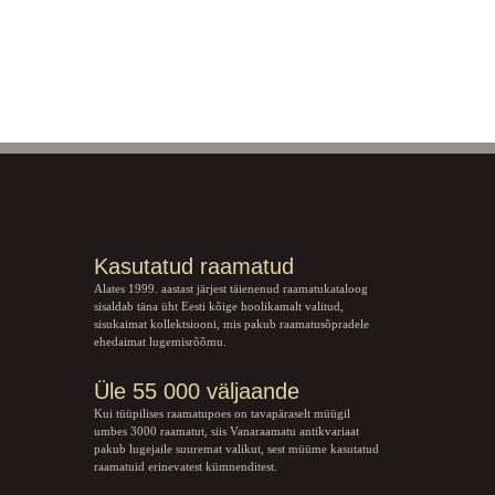
Kasutatud raamatud
Alates 1999. aastast järjest täienenud raamatukataloog
sisaldab täna üht Eesti kõige hoolikamalt valitud,
sisukaimat kollektsiooni, mis pakub raamatusõpradele
ehedaimat lugemisrõõmu.
Üle 55 000 väljaande
Kui tüüpilises raamatupoes on tavapäraselt müügil
umbes 3000 raamatut, siis Vanaraamatu
antikvariaat
pakub lugejaile suuremat valikut, sest müüme kasutatud
raamatuid erinevatest kümnenditest.