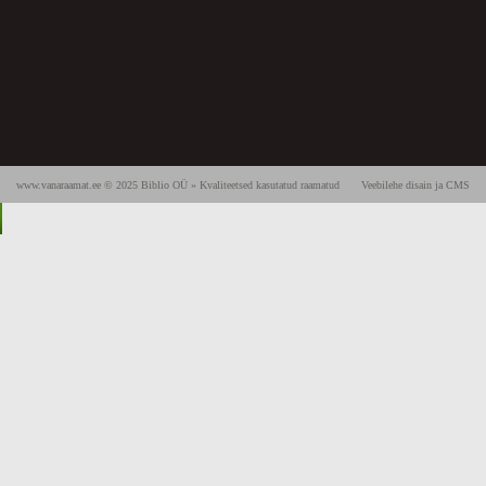
www.vanaraamat.ee © 2025 Biblio OÜ » Kvaliteetsed kasutatud raamatud
Veebilehe disain ja CMS