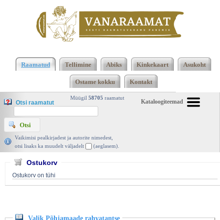
Klõpsa siia , et näha täielikku loendit!
Valik
Põhjamaade rahvatantse, Anna Raudkats, 1927 |
Raamatud
Tellimine
Abiks
Kinkekaart
Asukoht
vanaraamat. ee
Ostame kokku
Kontakt
Müügil
58705
raamatut
Kataloogiteemad
Otsi raamatut
Vaikimisi pealkirjadest ja autorite nimedest,
otsi lisaks ka muudelt väljadelt
(aeglasem).
Ostukorv
Ostukorv on tühi
Valik Põhjamaade rahvatantse