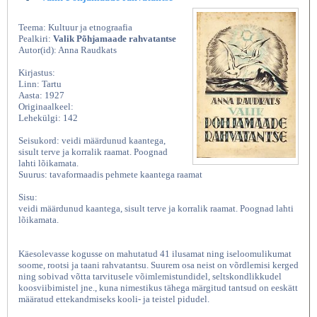
Teema: Kultuur ja etnograafia
Pealkiri:
Valik Põhjamaade rahvatantse
Autor(id): Anna Raudkats
Kirjastus:
Linn: Tartu
Aasta: 1927
Originaalkeel:
Lehekülgi: 142
Seisukord: veidi määrdunud kaantega,
sisult terve ja korralik raamat. Poognad
lahti lõikamata.
Suurus: tavaformaadis pehmete kaantega raamat
Sisu:
veidi määrdunud kaantega, sisult terve ja korralik raamat. Poognad lahti
lõikamata.
Käesolevasse kogusse on mahutatud 41 ilusamat ning iseloomulikumat
soome, rootsi ja taani rahvatantsu. Suurem osa neist on võrdlemisi kerged
ning sobivad võtta tarvitusele võimlemistundidel, seltskondlikkudel
koosviibimistel jne., kuna nimestikus tähega märgitud tantsud on eeskätt
määratud ettekandmiseks kooli- ja teistel pidudel.