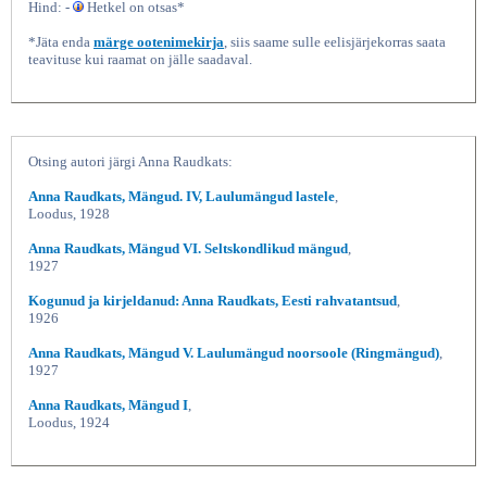
Hind: -
Hetkel on otsas*
*Jäta enda
märge ootenimekirja
, siis saame sulle eelisjärjekorras saata
teavituse kui raamat on jälle saadaval.
Otsing autori järgi Anna Raudkats:
Anna Raudkats, Mängud. IV, Laulumängud lastele
,
Loodus, 1928
Valik Põhjamaade rahvatantse, Anna
Anna Raudkats, Mängud VI. Seltskondlikud mängud
,
1927
Kogunud ja kirjeldanud: Anna Raudkats, Eesti rahvatantsud
,
1926
Anna Raudkats, Mängud V. Laulumängud noorsoole (Ringmängud)
,
1927
Anna Raudkats, Mängud I
,
Loodus, 1924