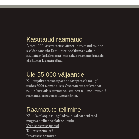
Kasutatud raamatud
Alates 1999. aastast järjest täienenud raamatukataloog
sisaldab täna üht Eesti kõige hoolikamalt valitud,
sisukaimat kollektsiooni, mis pakub raamatusõpradele
ehedaimat lugemisrõõmu.
Üle 55 000 väljaande
Kui tüüpilises raamatupoes on tavapäraselt müügil
umbes 3000 raamatut, siis Vanaraamatu
antikvariaat
pakub lugejaile suuremat valikut, sest müüme kasutatud
raamatuid erinevatest kümnenditest.
Raamatute tellimine
Kõiki kataloogis müügil olevaid väljaandeid saad
mugavalt tellida veebilehe kaudu.
Veebist ostmise juhend
Tellimistingimused
Privaatsustingimused