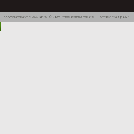
www.vanaraamat.ee © 2025 Biblio OÜ » Kvaliteetsed kasutatud raamatud
Veebilehe disain ja CMS