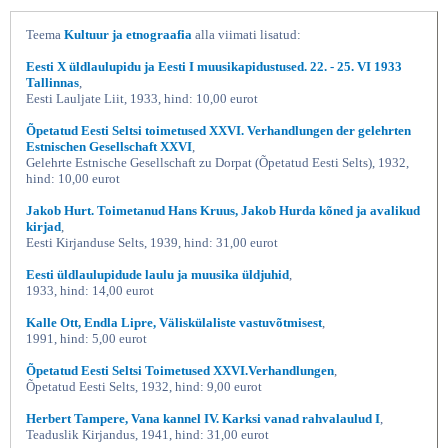
Teema
Kultuur ja etnograafia
alla viimati lisatud:
Eesti X üldlaulupidu ja Eesti I muusikapidustused. 22. - 25. VI 1933
Tallinnas
,
Eesti Lauljate Liit, 1933, hind: 10,00 eurot
Õpetatud Eesti Seltsi toimetused XXVI. Verhandlungen der gelehrten
Estnischen Gesellschaft XXVI
,
Gelehrte Estnische Gesellschaft zu Dorpat (Õpetatud Eesti Selts), 1932,
hind: 10,00 eurot
Jakob Hurt. Toimetanud Hans Kruus, Jakob Hurda kõned ja avalikud
kirjad
,
Eesti Kirjanduse Selts, 1939, hind: 31,00 eurot
Eesti üldlaulupidude laulu ja muusika üldjuhid
,
1933, hind: 14,00 eurot
Kalle Ott, Endla Lipre, Väliskülaliste vastuvõtmisest
,
1991, hind: 5,00 eurot
Õpetatud Eesti Seltsi Toimetused XXVI.Verhandlungen
,
Õpetatud Eesti Selts, 1932, hind: 9,00 eurot
Herbert Tampere, Vana kannel IV. Karksi vanad rahvalaulud I
,
Teaduslik Kirjandus, 1941, hind: 31,00 eurot