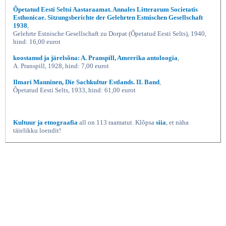
Õpetatud Eesti Seltsi Aastaraamat. Annales Litterarum Societatis
Esthonicae. Sitzungsberichte der Gelehrten Estnischen Gesellschaft
1938
,
Gelehrte Estnische Gesellschaft zu Dorpat (Õpetatud Eesti Selts), 1940,
hind: 16,00 eurot
koostanud ja järelsõna: A. Pranspill, Ameerika antoloogia
,
A. Pranspill, 1928, hind: 7,00 eurot
Ilmari Manninen, Die Sachkultur Estlands. II. Band
,
Õpetatud Eesti Selts, 1933, hind: 61,00 eurot
Kultuur ja etnograafia
all on 113 raamatut. Klõpsa
siia
, et näha
täielikku loendit!