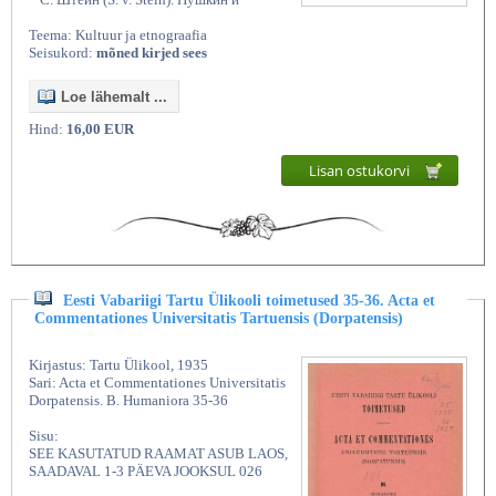
Teema: Kultuur ja etnograafia
Seisukord:
mõned kirjed sees
Loe lähemalt ...
Hind:
16,00 EUR
Lisan ostukorvi
Eesti Vabariigi Tartu Ülikooli toimetused 35-36. Acta et
Commentationes Universitatis Tartuensis (Dorpatensis)
Kirjastus: Tartu Ülikool, 1935
Sari: Acta et Commentationes Universitatis
Dorpatensis. B. Humaniora 35-36
Sisu:
SEE KASUTATUD RAAMAT ASUB LAOS,
SAADAVAL 1-3 PÄEVA JOOKSUL 026