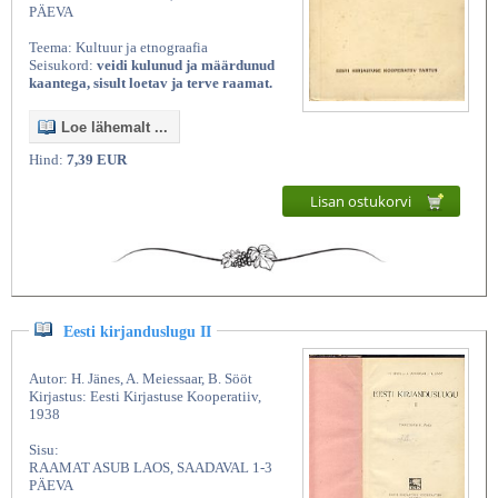
PÄEVA
Teema: Kultuur ja etnograafia
Seisukord:
veidi kulunud ja määrdunud
kaantega, sisult loetav ja terve raamat.
Loe lähemalt ...
Hind:
7,39 EUR
Lisan ostukorvi
Eesti kirjanduslugu II
Autor: H. Jänes, A. Meiessaar, B. Sööt
Kirjastus: Eesti Kirjastuse Kooperatiiv,
1938
Sisu:
RAAMAT ASUB LAOS, SAADAVAL 1-3
PÄEVA