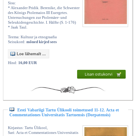
Sisu:
* Alexander Pridik. Berenike, die Schwester
des Königs Ptolemaios III Euergetes.
Untersuchungen zur Ptolemäer- und
Seleukidengeschichte. I. Hälfte (S. 1-176)
* Jaak Taul.
Teema: Kultuur ja etnograafia
Seisukord:
mõned kirjed sees
Loe lähemalt ...
Hind:
16,00 EUR
Lisan ostukorvi
Eesti Vabariigi Tartu Ülikooli toimetused 11-12. Acta et
Commentationes Universitatis Tartuensis (Dorpatensis)
Kirjastus: Tartu Ülikool,
Sari: Acta et Commentationes Universitatis