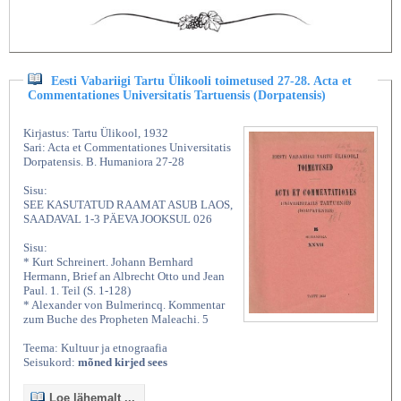
Eesti Vabariigi Tartu Ülikooli toimetused 27-28. Acta et
Commentationes Universitatis Tartuensis (Dorpatensis)
Kirjastus: Tartu Ülikool, 1932
Sari: Acta et Commentationes Universitatis
Dorpatensis. B. Humaniora 27-28
Sisu:
SEE KASUTATUD RAAMAT ASUB LAOS,
SAADAVAL 1-3 PÄEVA JOOKSUL 026
Sisu:
* Kurt Schreinert. Johann Bernhard
Hermann, Brief an Albrecht Otto und Jean
Paul. 1. Teil (S. 1-128)
* Alexander von Bulmerincq. Kommentar
zum Buche des Propheten Maleachi. 5
Teema: Kultuur ja etnograafia
Seisukord:
mõned kirjed sees
Loe lähemalt ...