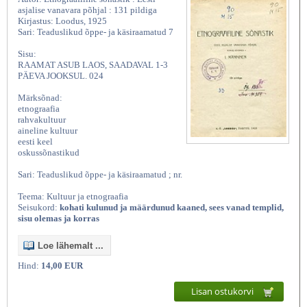
asjalise vanavara põhjal : 131 pildiga
Kirjastus: Loodus, 1925
Sari: Teaduslikud õppe- ja käsiraamatud 7
Sisu:
RAAMAT ASUB LAOS, SAADAVAL 1-3
PÄEVA JOOKSUL. 024
Märksõnad:
etnograafia
rahvakultuur
aineline kultuur
eesti keel
oskussõnastikud
Sari: Teaduslikud õppe- ja käsiraamatud ; nr.
Teema: Kultuur ja etnograafia
Seisukord:
kohati kulunud ja määrdunud kaaned, sees vanad templid,
sisu olemas ja korras
Loe lähemalt ...
Hind:
14,00 EUR
Lisan ostukorvi