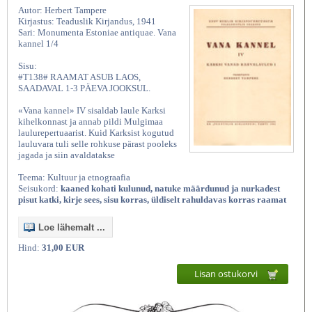
Autor: Herbert Tampere
Kirjastus: Teaduslik Kirjandus, 1941
Sari: Monumenta Estoniae antiquae. Vana
kannel 1/4
Sisu:
#T138# RAAMAT ASUB LAOS,
SAADAVAL 1-3 PÄEVA JOOKSUL.
«Vana kannel» IV sisaldab laule Karksi
kihelkonnast ja annab pildi Mulgimaa
laulurepertuaarist. Kuid Karksist kogutud
lauluvara tuli selle rohkuse pärast pooleks
jagada ja siin avaldatakse
Teema: Kultuur ja etnograafia
Seisukord:
kaaned kohati kulunud, natuke määrdunud ja nurkadest
pisut katki, kirje sees, sisu korras, üldiselt rahuldavas korras raamat
Loe lähemalt ...
Hind:
31,00 EUR
Lisan ostukorvi