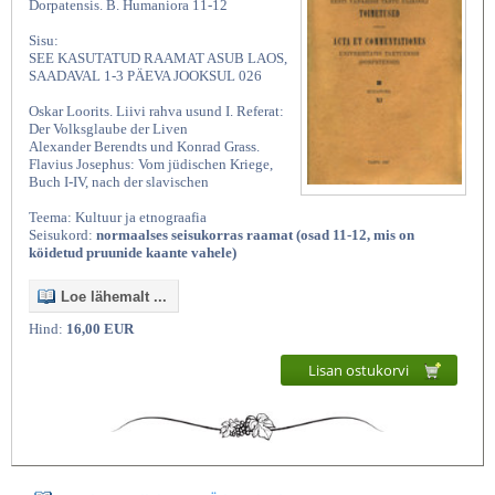
Dorpatensis. B. Humaniora 11-12
Sisu:
SEE KASUTATUD RAAMAT ASUB LAOS,
SAADAVAL 1-3 PÄEVA JOOKSUL 026
Oskar Loorits. Liivi rahva usund I. Referat:
Der Volksglaube der Liven
Alexander Berendts und Konrad Grass.
Flavius Josephus: Vom jüdischen Kriege,
Buch I-IV, nach der slavischen
Teema: Kultuur ja etnograafia
Seisukord:
normaalses seisukorras raamat (osad 11-12, mis on
köidetud pruunide kaante vahele)
Loe lähemalt ...
Hind:
16,00 EUR
Lisan ostukorvi