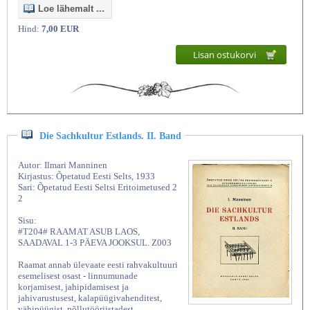
Loe lähemalt ...
Hind:
7,00 EUR
Lisan ostukorvi
Die Sachkultur Estlands. II. Band
Autor: Ilmari Manninen
Kirjastus: Õpetatud Eesti Selts, 1933
Sari: Õpetatud Eesti Seltsi Eritoimetused 2
2
Sisu:
#T204# RAAMAT ASUB LAOS,
SAADAVAL 1-3 PÄEVA JOOKSUL. Z003
Raamat annab ülevaate eesti rahvakultuuri
esemelisest osast - linnumunade
korjamisest, jahipidamisest ja
jahivarustusest, kalapüügivahenditest,
vähipüügist, põllutööriistadest,