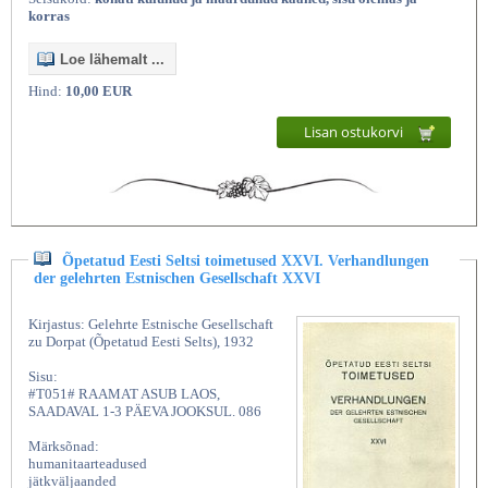
korras
Loe lähemalt ...
Hind:
10,00 EUR
Lisan ostukorvi
Kultuur ja etnograafia
Õpetatud Eesti Seltsi toimetused XXVI. Verhandlungen
der gelehrten Estnischen Gesellschaft XXVI
Kirjastus: Gelehrte Estnische Gesellschaft
zu Dorpat (Õpetatud Eesti Selts), 1932
Sisu:
#T051# RAAMAT ASUB LAOS,
SAADAVAL 1-3 PÄEVA JOOKSUL. 086
Märksõnad:
humanitaarteadused
jätkväljaanded