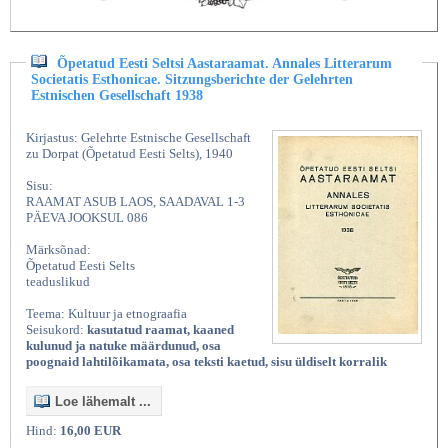
Õpetatud Eesti Seltsi Aastaraamat. Annales Litterarum
Societatis Esthonicae. Sitzungsberichte der Gelehrten
Estnischen Gesellschaft 1938
Kirjastus: Gelehrte Estnische Gesellschaft
zu Dorpat (Õpetatud Eesti Selts), 1940
Sisu:
RAAMAT ASUB LAOS, SAADAVAL 1-3
PÄEVA JOOKSUL 086
Märksõnad:
Õpetatud Eesti Selts
teaduslikud
Teema: Kultuur ja etnograafia
Seisukord:
kasutatud raamat, kaaned
kulunud ja natuke määrdunud, osa
poognaid lahtilõikamata, osa teksti kaetud, sisu üldiselt korralik
Loe lähemalt ...
Hind:
16,00 EUR