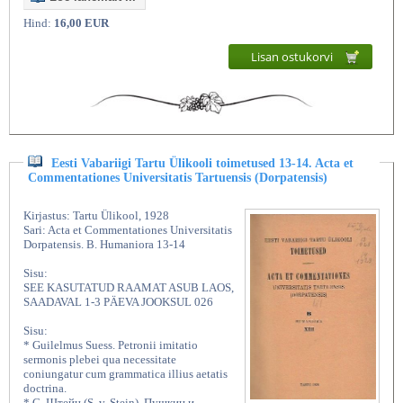
Hind:
16,00 EUR
Lisan ostukorvi
Eesti Vabariigi Tartu Ülikooli toimetused 13-14. Acta et
Commentationes Universitatis Tartuensis (Dorpatensis)
Kirjastus: Tartu Ülikool, 1928
Sari: Acta et Commentationes Universitatis
Dorpatensis. B. Humaniora 13-14
Sisu:
SEE KASUTATUD RAAMAT ASUB LAOS,
SAADAVAL 1-3 PÄEVA JOOKSUL 026
Sisu:
* Guilelmus Suess. Petronii imitatio
sermonis plebei qua necessitate
coniungatur cum grammatica illius aetatis
doctrina.
* С. Штейн (S. v. Stein). Пушкин и