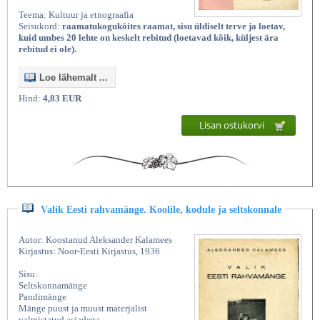
Teema: Kultuur ja etnograafia
Seisukord:
raamatukoguköites raamat, sisu üldiselt terve ja loetav,
kuid umbes 20 lehte on keskelt rebitud (loetavad kõik, küljest ära
rebitud ei ole).
Loe lähemalt ...
Hind:
4,83 EUR
Lisan ostukorvi
Valik Eesti rahvamänge. Koolile, kodule ja seltskonnale
Autor: Koostanud Aleksander Kalamees
Kirjastus: Noor-Eesti Kirjastus, 1936
Sisu:
Seltskonnamänge
Pandimänge
Mänge puust ja muust materjalist
valmistatud asjadega