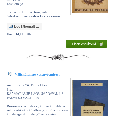
Eesti eile ja
Teema: Kultuur ja etnograafia
Seisukord:
normaalses korras raamat
Loe lähemalt ...
Hind:
14,00 EUR
Lisan ostukorvi
Väliskülaliste vastuvõtmisest
Autor: Kalle Ott, Endla Lipre
Sisu:
RAAMAT ASUB LAOS, SAADAVAL 1-3
PÄEVA JOOKSUL. 270
Brošüüris vaadeldakse, kuidas korraldada
suhtlemist väliskülalistega, nii üksikisikute
kui delegatsioonidega? Seda alates