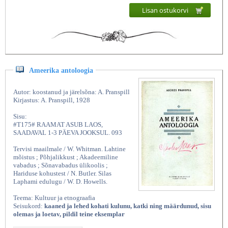
Lisan ostukorvi
Ameerika antoloogia
Autor: koostanud ja järelsõna: A. Pranspill
Kirjastus: A. Pranspill, 1928
Sisu:
#T175# RAAMAT ASUB LAOS,
SAADAVAL 1-3 PÄEVA JOOKSUL. 093
Tervisi maailmale / W. Whitman. Lahtine
mõistus ; Põhjalikkust ; Akadeemiline
vabadus ; Sõnavabadus ülikoolis ;
Hariduse kohustest / N. Butler. Silas
Laphami edulugu / W. D. Howells.
Teema: Kultuur ja etnograafia
Seisukord:
kaaned ja lehed kohati kulunu, katki ning määrdunud, sisu
olemas ja loetav, pildil teine eksemplar