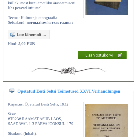
küllakutsest kuni ametliku ärasaatmiseni.
Kes peavad üritustel
Teema: Kultuur ja etnograafia
Seisukord:
normaalses korras raamat
Loe lähemalt ...
Hind:
5,00 EUR
Lisan ostukorvi
Õpetatud Eesti Seltsi Toimetused XXVI.Verhandlungen
Kirjastus: Õpetatud Eesti Selts, 1932
Sisu:
#T023# RAAMAT ASUB LAOS,
SAADAVAL 1-3 PÄEVA JOOKSUL. 179
Sisukord (Inhalt):