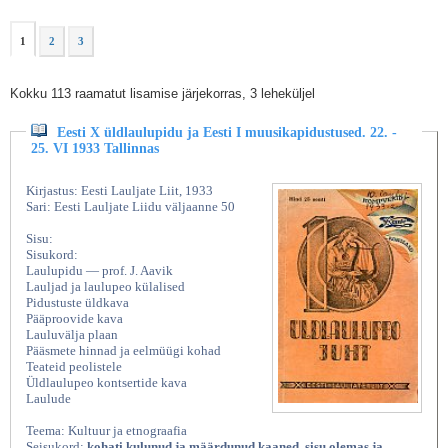
1
2
3
Kokku 113 raamatut lisamise järjekorras, 3 leheküljel
Eesti X üldlaulupidu ja Eesti I muusikapidustused. 22. -
25. VI 1933 Tallinnas
Kirjastus: Eesti Lauljate Liit, 1933
Sari: Eesti Lauljate Liidu väljaanne 50
Sisu:
Sisukord:
Laulupidu — prof. J. Aavik
Lauljad ja laulupeo külalised
Pidustuste üldkava
Pääproovide kava
Lauluvälja plaan
Pääsmete hinnad ja eelmüügi kohad
Teateid peolistele
Üldlaulupeo kontsertide kava
Laulude
Teema: Kultuur ja etnograafia
Seisukord:
kohati kulunud ja määrdunud kaaned, sisu olemas ja