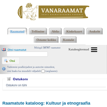
1 2 3 Kokku 113 raamatut lisamise järjekorras, 3
leheküljel
Kultuur ja etnograafia
Raamatud
Tellimine
Abiks
Kinkekaart
Asukoht
Ostame kokku
Kontakt
Müügil
58707
raamatut
Kataloogiteemad
Otsi raamatut
Vaikimisi pealkirjadest ja autorite nimedest,
otsi lisaks ka muudelt väljadelt
(aeglasem).
Ostukorv
Ostukorv on tühi
Raamatute kataloog: Kultuur ja etnograafia