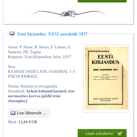
Eesti kirjandus. XXXI aastakäik 1937
Autor: P. Ariste, H. Kruus, F. Linnus, A.
Saareste, FR. Tuglas
Kirjastus: Eesti Kirjanduse Selts, 1937
Sisu:
RAAMAT ASUB LAOS, SAADAVAL 1-3
PÄEVA JOOKSUL.
Teema: Kultuur ja etnograafia
Seisukord:
kohati kulunud kaaned, sisu
normaalses korras (pildil teine
eksemplar)
Loe lähemalt ...
Hind:
12,00 EUR
Lisan ostukorvi