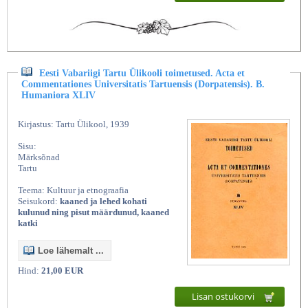
Eesti Vabariigi Tartu Ülikooli toimetused. Acta et
Commentationes Universitatis Tartuensis (Dorpatensis). B.
Humaniora XLIV
Kirjastus: Tartu Ülikool, 1939
Sisu:
Märksõnad
Tartu
Teema: Kultuur ja etnograafia
Seisukord:
kaaned ja lehed kohati
kulunud ning pisut määrdunud, kaaned
katki
Loe lähemalt ...
Hind:
21,00 EUR
Lisan ostukorvi