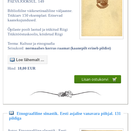
PÄEVA JOOKSUL. 149
Bibliofiilne väikesetiraažiline väljaanne.
Trükiarv 150 eksemplari. Erinevad
kaanekujundused.
Õpilaste poolt laotud ja trükitud Riigi
Trükitööstuskoolis, köidetud Riigi
Teema: Kultuur ja etnograafia
Seisukord:
normaalses korras raamat (kaanepilt erineb pildist)
Loe lähemalt ...
Hind:
18,00 EUR
Lisan ostukorvi
Etnograafiline sõnastik. Eesti asjalise vanavara põhjal. 131
pildiga
Autor: Etnograafiline sõnastik : Eesti