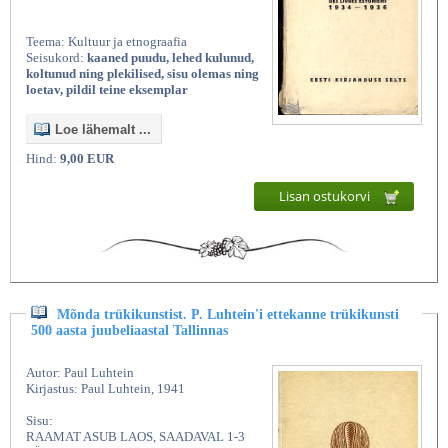
Teema: Kultuur ja etnograafia
Seisukord:
kaaned puudu, lehed kulunud,
koltunud ning plekilised, sisu olemas ning
loetav, pildil teine eksemplar
Loe lähemalt ...
Hind:
9,00 EUR
Lisan ostukorvi
Mõnda trükikunstist. P. Luhtein'i ettekanne trükikunsti
500 aasta juubeliaastal Tallinnas
Autor: Paul Luhtein
Kirjastus: Paul Luhtein, 1941
Sisu:
RAAMAT ASUB LAOS, SAADAVAL 1-3