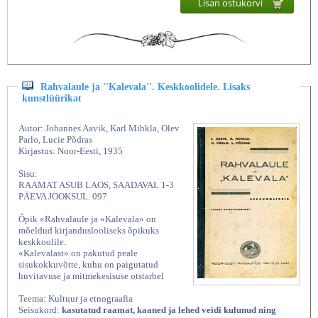
Lisan ostukorvi
Rahvalaule ja ''Kalevala''. Keskkoolidele. Lisaks
kunstlüürikat
Autor: Johannes Aavik, Karl Mihkla, Olev
Parlo, Lucie Põdras
Kirjastus: Noor-Eesti, 1935
Sisu:
RAAMAT ASUB LAOS, SAADAVAL 1-3
PÄEVA JOOKSUL. 097
Õpik «Rahvalaule ja «Kalevala» on
mõeldud kirjanduslooliseks õpikuks
keskkoolile.
«Kalevalast» on pakutud peale
sisukokkuvõtte, kuhu on paigutatud
huvitavuse ja mitmekesisuse otstarbel
Teema: Kultuur ja etnograafia
Seisukord:
kasutatud raamat, kaaned ja lehed veidi kulunud ning