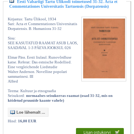
Eesti Vabariigi Tartu Ülikooli toimetused 31-32. Acta et
Commentationes Universitatis Tartuensis (Dorpatensis)
Kirjastus: Tartu Ülikool, 1934
Sari: Acta et Commentationes Universitatis
Dorpatensis. B. Humaniora 31-32
Sisu:
SEE KASUTATUD RAAMAT ASUB LAOS,
SAADAVAL 1-3 PÄEVA JOOKSUL 026
Elmar Päss. Eesti liulaul. Runovõrdluse
katse. Referat: Das estnische Rodellied.
Eine vergleichende Liedstudie
Walter Anderson. Novelline popolari
sammarinesi. III
Alfred
Teema: Kultuur ja etnograafia
Seisukord:
normaalses seisukorras raamat (osad 31-32, mis on
köidetud pruunide kaante vahele)
Loe lähemalt ...
Hind:
16,00 EUR
Lisan ostukorvi