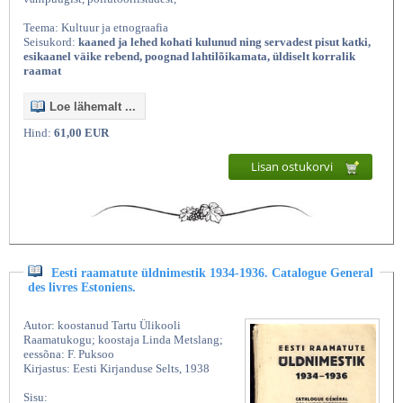
Teema: Kultuur ja etnograafia
Seisukord:
kaaned ja lehed kohati kulunud ning servadest pisut katki,
esikaanel väike rebend, poognad lahtilõikamata, üldiselt korralik
raamat
Loe lähemalt ...
Hind:
61,00 EUR
Lisan ostukorvi
Eesti raamatute üldnimestik 1934-1936. Catalogue General
des livres Estoniens.
Autor: koostanud Tartu Ülikooli
Raamatukogu; koostaja Linda Metslang;
eessõna: F. Puksoo
Kirjastus: Eesti Kirjanduse Selts, 1938
Sisu: