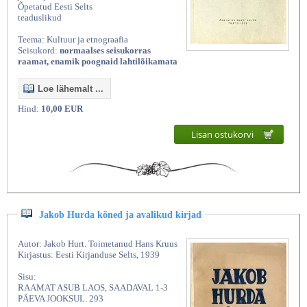
Õpetatud Eesti Selts
teaduslikud
Teema: Kultuur ja etnograafia
Seisukord:
normaalses seisukorras
raamat, enamik poognaid lahtilõikamata
Loe lähemalt ...
Hind:
10,00 EUR
Lisan ostukorvi
Jakob Hurda kõned ja avalikud kirjad
Autor: Jakob Hurt. Toimetanud Hans Kruus
Kirjastus: Eesti Kirjanduse Selts, 1939
Sisu:
RAAMAT ASUB LAOS, SAADAVAL 1-3
PÄEVA JOOKSUL. 293