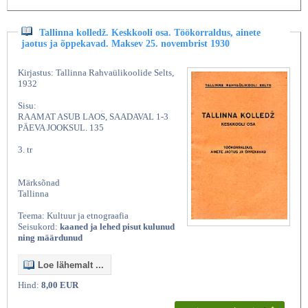
Tallinna kolledž. Keskkooli osa. Töökorraldus, ainete
jaotus ja õppekavad. Maksev 25. novembrist 1930
Kirjastus: Tallinna Rahvaülikoolide Selts,
1932
Sisu:
RAAMAT ASUB LAOS, SAADAVAL 1-3
PÄEVA JOOKSUL. 135
3. tr
Märksõnad
Tallinna
Teema: Kultuur ja etnograafia
Seisukord:
kaaned ja lehed pisut kulunud
ning määrdunud
Loe lähemalt ...
Hind:
8,00 EUR