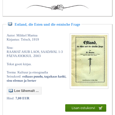
Estland, die Esten und die estnische Frage
Autor: Mihkel Martna
Kirjastus: Trösch, 1919
Sisu:
RAAMAT ASUB LAOS, SAADAVAL 1-3
PÄEVA JOOKSUL. Z003
Tekst gooti kirjas.
Teema: Kultuur ja etnograafia
Seisukord:
esikaas puudu, tagakaas katki,
sisu olemas ja loetav
Loe lähemalt ...
Hind:
7,00 EUR
Lisan ostukorvi