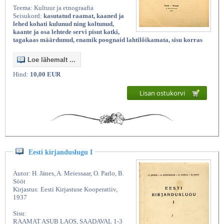
Teema: Kultuur ja etnograafia
Seisukord:
kasutatud raamat, kaaned ja
lehed kohati kulunud ning koltunud,
kaante ja osa lehtede servi pisut katki,
tagakaas määrdunud, enamik poognaid lahtilõikamata, sisu korras
Loe lähemalt ...
Hind:
10,00 EUR
Lisan ostukorvi
Eesti kirjanduslugu I
Autor: H. Jänes, A. Meiessaar, O. Parlo, B.
Sööt
Kirjastus: Eesti Kirjastuse Kooperatiiv,
1937
Sisu:
RAAMAT ASUB LAOS, SAADAVAL 1-3