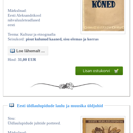
Märksõnad:
Eesti Aleksandrikool
rahvaluuleteadlased
eesti
Teema: Kultuur ja etnograafia
Seisukord:
pisut kulunud kaaned, sisu olemas ja korras
Loe lähemalt ...
Hind:
31,00 EUR
Lisan ostukorvi
Eesti üldlaulupidude laulu ja muusika üldjuhid
Sisu:
Üldlaulupidude juhtide portreed.
Märksõnad: