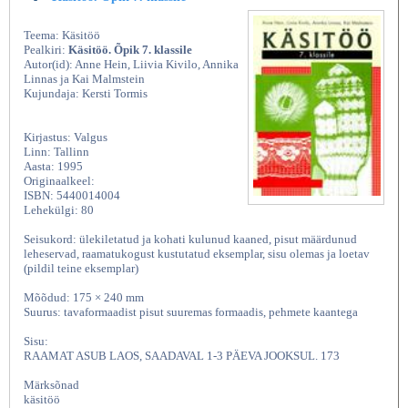
Teema: Käsitöö
Pealkiri:
Käsitöö. Õpik 7. klassile
Autor(id): Anne Hein, Liivia Kivilo, Annika
Linnas ja Kai Malmstein
Kujundaja: Kersti Tormis
Kirjastus: Valgus
Linn: Tallinn
Aasta: 1995
Originaalkeel:
ISBN: 5440014004
Lehekülgi: 80
Seisukord: ülekiletatud ja kohati kulunud kaaned, pisut määrdunud
leheservad, raamatukogust kustutatud eksemplar, sisu olemas ja loetav
(pildil teine eksemplar)
Mõõdud: 175 × 240 mm
Suurus: tavaformaadist pisut suuremas formaadis, pehmete kaantega
Sisu:
RAAMAT ASUB LAOS, SAADAVAL 1-3 PÄEVA JOOKSUL. 173
Märksõnad
käsitöö