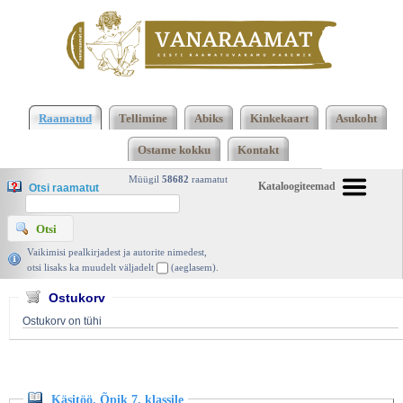
Klõpsa siia , et näha täielikku loendit!
Käsitöö. Õpik
7. klassile, Valgus 1995 | vanaraamat. ee
Raamatud
Tellimine
Abiks
Kinkekaart
Asukoht
Ostame kokku
Kontakt
Müügil
58682
raamatut
Kataloogiteemad
Otsi raamatut
Vaikimisi pealkirjadest ja autorite nimedest,
otsi lisaks ka muudelt väljadelt
(aeglasem).
Ostukorv
Ostukorv on tühi
Käsitöö. Õpik 7. klassile