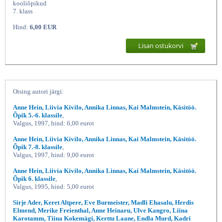
kooliõpikud
7. klass
Hind:
6,00 EUR
Lisan ostukorvi
Otsing autori järgi:
Käsitöö Õpik 7 klassile,
Anne Hein, Liivia Kivilo, Annika Linnas, Kai Malmstein, Käsitöö.
Õpik 5.-6. klassile
,
Valgus, 1997, hind: 6,00 eurot
Anne Hein, Liivia Kivilo, Annika Linnas, Kai Malmstein, Käsitöö.
Õpik 7.-8. klassile
,
Valgus, 1997, hind: 9,00 eurot
Anne Hein, Liivia Kivilo, Annika Linnas, Kai Malmstein, Käsitöö.
Õpik 6. klassile
,
Valgus, 1995, hind: 5,00 eurot
Sirje Ader, Keret Altpere, Eve Burmeister, Madli Ehasalu, Herdis
Elmend, Merike Freienthal, Anne Heinaru, Ulve Kangro, Liina
Karotamm, Tiina Kokemägi, Kerttu Laane, Endla Murd, Kadri