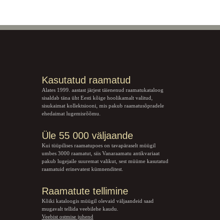
Kasutatud raamatud
Alates 1999. aastast järjest täienenud raamatukataloog
sisaldab täna üht Eesti kõige hoolikamalt valitud,
sisukaimat kollektsiooni, mis pakub raamatusõpradele
ehedaimat lugemisrõõmu.
Üle 55 000 väljaande
Kui tüüpilises raamatupoes on tavapäraselt müügil
umbes 3000 raamatut, siis Vanaraamatu
antikvariaat
pakub lugejaile suuremat valikut, sest müüme kasutatud
raamatuid erinevatest kümnenditest.
Raamatute tellimine
Kõiki kataloogis müügil olevaid väljaandeid saad
mugavalt tellida veebilehe kaudu.
Veebist ostmise juhend