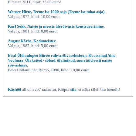
Elmatar, 2011, hind: 35,00 eurot
Werner Hirte, Teeme ise 1000 asja (Teeme ise tuhat asja)
,
Valgus, 1977, hind: 10,00 eurot
Karl Sokk, Naiste ja meeste ülerõivaste konstrueerimine
,
Valgus, 1981, hind: 8,00 eurot
August Kõrbe, Kodumeister
,
Valgus, 1987, hind: 5,00 eurot
Eesti Üldlaulupeo Büroo rahvarõivasektsioon. Koostanud Aino
Voolmaa, Õlakatted - sõbad, õlalinikud, suurrätid eesti naiste
rõivastuses
,
Eesti Üldlaulupeo Büroo, 1990, hind: 10,00 eurot
Käsitöö
all on 2257 raamatut. Klõpsa
siia
, et näha täielikku loendit!