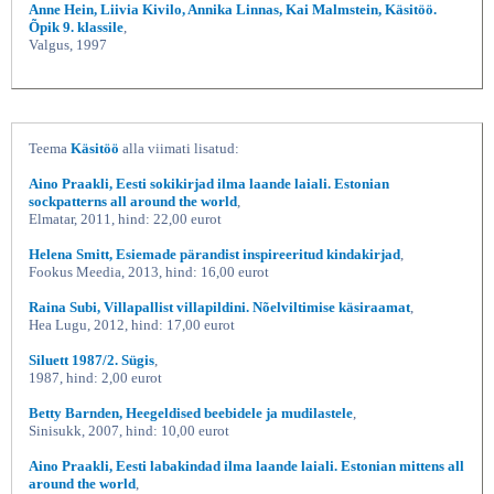
Anne Hein, Liivia Kivilo, Annika Linnas, Kai Malmstein, Käsitöö.
Õpik 9. klassile
,
Valgus, 1997
Teema
Käsitöö
alla viimati lisatud:
Aino Praakli, Eesti sokikirjad ilma laande laiali. Estonian
sockpatterns all around the world
,
Elmatar, 2011, hind: 22,00 eurot
Helena Smitt, Esiemade pärandist inspireeritud kindakirjad
,
Fookus Meedia, 2013, hind: 16,00 eurot
Raina Subi, Villapallist villapildini. Nõelviltimise käsiraamat
,
Hea Lugu, 2012, hind: 17,00 eurot
Siluett 1987/2. Sügis
,
1987, hind: 2,00 eurot
Betty Barnden, Heegeldised beebidele ja mudilastele
,
Sinisukk, 2007, hind: 10,00 eurot
Aino Praakli, Eesti labakindad ilma laande laiali. Estonian mittens all
around the world
,