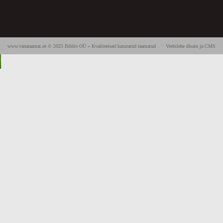
www.vanaraamat.ee © 2025 Biblio OÜ » Kvaliteetsed kasutatud raamatud
Veebilehe disain ja CMS