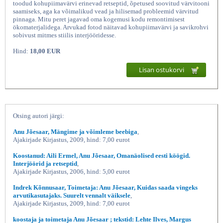
toodud kohupiimavärvi erinevad retseptid, õpetused soovitud värvitooni
saamiseks, aga ka võimalikud vead ja hilisemad probleemid värvitud
pinnaga. Mitu peret jagavad oma kogemusi kodu remontimisest
ökomaterjalidega. Arvukad fotod näitavad kohupiimavärvi ja savikrohvi
sobivust mitmes stiilis interjööridesse.
Hind:
18,00 EUR
Lisan ostukorvi
Kohupiimavärv ja savikrohv, Anu
Otsing autori järgi:
Anu Jõesaar, Mängime ja võimleme beebiga
,
Ajakirjade Kirjastus, 2009, hind: 7,00 eurot
Koostanud: Aili Ermel, Anu Jõesaar, Omanäolised eesti köögid.
Interjöörid ja retseptid
,
Ajakirjade Kirjastus, 2006, hind: 5,00 eurot
Indrek Kõnnusaar, Toimetaja: Anu Jõesaar, Kuidas saada vingeks
arvutikasutajaks. Suurelt vennalt väiksele
,
Ajakirjade Kirjastus, 2009, hind: 7,00 eurot
koostaja ja toimetaja Anu Jõesaar ; tekstid: Lehte Ilves, Margus