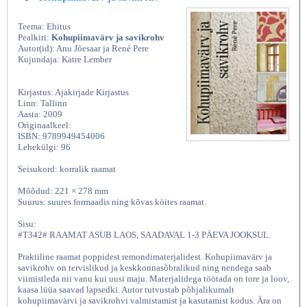
Teema: Ehitus
Pealkiri:
Kohupiimavärv ja savikrohv
Autor(id): Anu Jõesaar ja René Pere
Kujundaja: Katre Lember
Kirjastus: Ajakirjade Kirjastus
Linn: Tallinn
Aasta: 2009
Originaalkeel:
ISBN: 9789949454006
Lehekülgi: 96
Seisukord: korralik raamat
Mõõdud: 221 × 278 mm
Suurus: suures formaadis ning kõvas köites raamat.
Sisu:
#T342# RAAMAT ASUB LAOS, SAADAVAL 1-3 PÄEVA JOOKSUL.
Praktiline raamat poppidest remondimaterjalidest. Kohupiimavärv ja
savikrohv on tervislikud ja keskkonnasõbralikud ning nendega saab
viimistleda nii vanu kui uusi maju. Materjalidega töötada on tore ja loov,
kaasa lüüa saavad lapsedki. Autor tutvustab põhjalikumalt
kohupiimavärvi ja savikrohvi valmistamist ja kasutamist kodus. Ära on