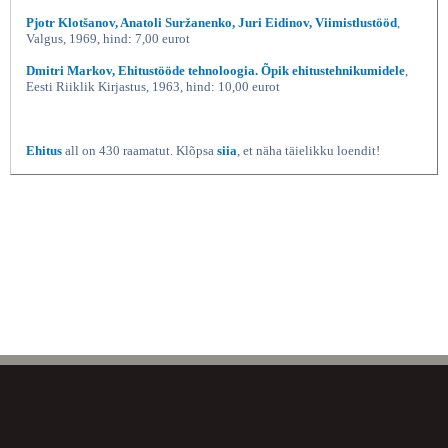
Pjotr Klotšanov, Anatoli Suržanenko, Juri Eidinov, Viimistlustööd
,
Valgus, 1969, hind: 7,00 eurot
Dmitri Markov, Ehitustööde tehnoloogia. Õpik ehitustehnikumidele
,
Eesti Riiklik Kirjastus, 1963, hind: 10,00 eurot
Ehitus
all on 430 raamatut. Klõpsa
siia
, et näha täielikku loendit!