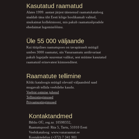
Kasutatud raamatud
Alates 1999. aastast järjest täienenud raamatukataloog
sisaldab täna üht Eesti kõige hoolikamalt valitud,
sisukaimat kollektsiooni, mis pakub raamatusõpradele
ehedaimat lugemisrõõmu.
Üle 55 000 väljaande
Kui tüüpilises raamatupoes on tavapäraselt müügil
umbes 3000 raamatut, siis Vanaraamatu
antikvariaat
pakub lugejaile suuremat valikut, sest müüme kasutatud
raamatuid erinevatest kümnenditest.
Raamatute tellimine
Kõiki kataloogis müügil olevaid väljaandeid saad
mugavalt tellida veebilehe kaudu.
Veebist ostmise juhend
Tellimistingimused
Privaatsustingimused
Kontaktandmed
Biblio OÜ, reg.nr. 10598332,
Raamatupood: Riia 5, Tartu, 51010 Eesti
Veebikataloog:
www.vanaraamat.ee
Kontakttelefon (+372) 7 341 901