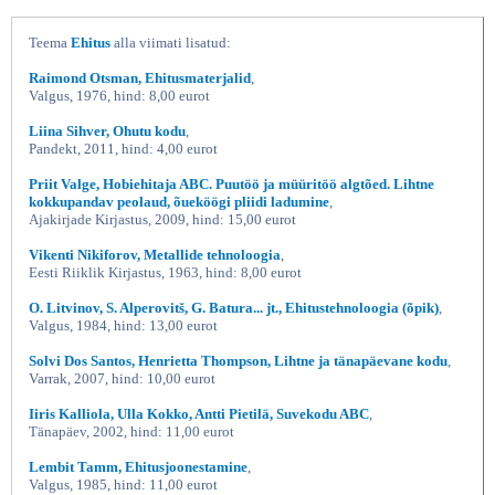
Teema
Ehitus
alla viimati lisatud:
Raimond Otsman, Ehitusmaterjalid
,
Valgus, 1976, hind: 8,00 eurot
Liina Sihver, Ohutu kodu
,
Pandekt, 2011, hind: 4,00 eurot
Priit Valge, Hobiehitaja ABC. Puutöö ja müüritöö algtõed. Lihtne
kokkupandav peolaud, õueköögi pliidi ladumine
,
Ajakirjade Kirjastus, 2009, hind: 15,00 eurot
Vikenti Nikiforov, Metallide tehnoloogia
,
Eesti Riiklik Kirjastus, 1963, hind: 8,00 eurot
O. Litvinov, S. Alperovitš, G. Batura... jt., Ehitustehnoloogia (õpik)
,
Valgus, 1984, hind: 13,00 eurot
Solvi Dos Santos, Henrietta Thompson, Lihtne ja tänapäevane kodu
,
Varrak, 2007, hind: 10,00 eurot
Iiris Kalliola, Ulla Kokko, Antti Pietilä, Suvekodu ABC
,
Tänapäev, 2002, hind: 11,00 eurot
Lembit Tamm, Ehitusjoonestamine
,
Valgus, 1985, hind: 11,00 eurot