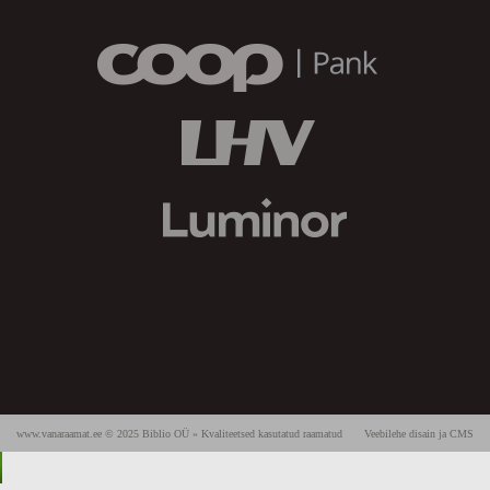
www.vanaraamat.ee © 2025 Biblio OÜ » Kvaliteetsed kasutatud raamatud
Veebilehe disain ja CMS