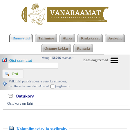
Klõpsa siia , et näha täielikku loendit!
Kohupiimavärv ja savikrohv, Anu Jõesaar ja René
Raamatud
Tellimine
Abiks
Kinkekaart
Asukoht
Pere, Ajakirjade Kirjastus 2009 | vanaraamat. ee
Ostame kokku
Kontakt
Müügil
58706
raamatut
Kataloogiteemad
Otsi raamatut
Vaikimisi pealkirjadest ja autorite nimedest,
otsi lisaks ka muudelt väljadelt
(aeglasem).
Ostukorv
Ostukorv on tühi
Kohupiimavärv ja savikrohv