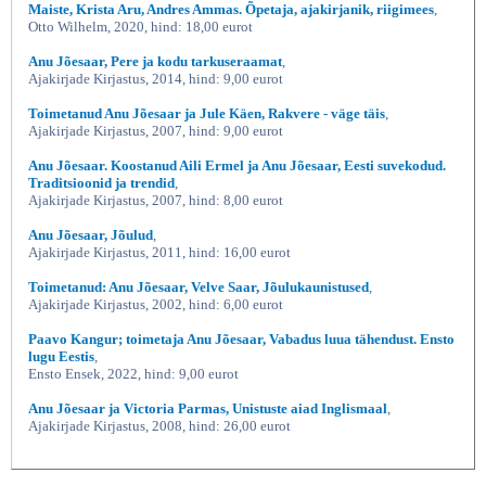
Maiste, Krista Aru, Andres Ammas. Õpetaja, ajakirjanik, riigimees
,
Otto Wilhelm, 2020, hind: 18,00 eurot
Anu Jõesaar, Pere ja kodu tarkuseraamat
,
Ajakirjade Kirjastus, 2014, hind: 9,00 eurot
Toimetanud Anu Jõesaar ja Jule Käen, Rakvere - väge täis
,
Ajakirjade Kirjastus, 2007, hind: 9,00 eurot
Anu Jõesaar. Koostanud Aili Ermel ja Anu Jõesaar, Eesti suvekodud.
Traditsioonid ja trendid
,
Ajakirjade Kirjastus, 2007, hind: 8,00 eurot
Anu Jõesaar, Jõulud
,
Ajakirjade Kirjastus, 2011, hind: 16,00 eurot
Toimetanud: Anu Jõesaar, Velve Saar, Jõulukaunistused
,
Ajakirjade Kirjastus, 2002, hind: 6,00 eurot
Paavo Kangur; toimetaja Anu Jõesaar, Vabadus luua tähendust. Ensto
lugu Eestis
,
Ensto Ensek, 2022, hind: 9,00 eurot
Anu Jõesaar ja Victoria Parmas, Unistuste aiad Inglismaal
,
Ajakirjade Kirjastus, 2008, hind: 26,00 eurot