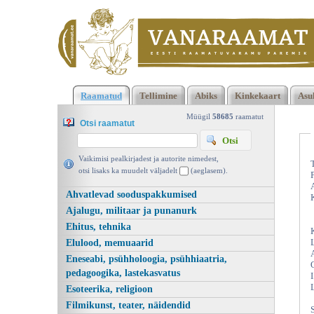
Klõpsa siia , et näha täielikku loendit!
Rannamännid II, Arno
Raamatud
Tellimine
Abiks
Kinkekaart
Asu
Kasemaa, Olion 1995 | vanaraamat. ee
Müügil
58685
raamatut
Otsi raamatut
Vaikimisi pealkirjadest ja autorite nimedest,
otsi lisaks ka muudelt väljadelt
(aeglasem).
Ahvatlevad sooduspakkumised
Ajalugu, militaar ja punanurk
Ehitus, tehnika
Elulood, memuaarid
Eneseabi, psühholoogia, psühhiaatria,
pedagoogika, lastekasvatus
Esoteerika, religioon
Filmikunst, teater, näidendid