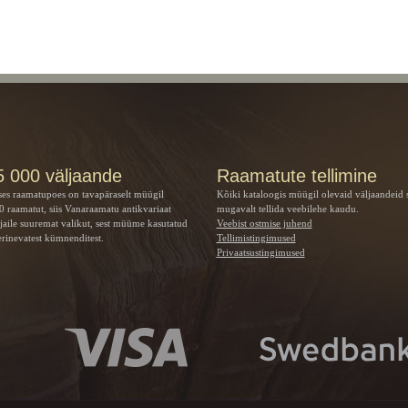
5 000 väljaande
Raamatute tellimine
ses raamatupoes on tavapäraselt müügil
Kõiki kataloogis müügil olevaid väljaandeid 
 raamatut, siis Vanaraamatu
antikvariaat
mugavalt tellida veebilehe kaudu.
jaile suuremat valikut, sest müüme kasutatud
Veebist ostmise juhend
rinevatest kümnenditest.
Tellimistingimused
Privaatsustingimused