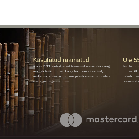
Kasutatud raamatud
Üle 5
Alates 1999. aastast järjest täienenud raamatukataloog
Kui tüüpili
sisaldab täna üht Eesti kõige hoolikamalt valitud,
umbes 3000
sisukaimat kollektsiooni, mis pakub raamatusõpradele
pakub luge
ehedaimat lugemisrõõmu.
raamatuid e