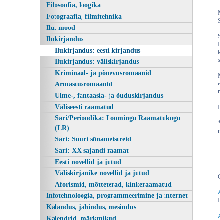
Filosoofia, loogika
Fotograafia, filmitehnika
Ilu, mood
Ilukirjandus
Ilukirjandus: eesti kirjandus
Ilukirjandus: väliskirjandus
Kriminaal- ja põnevusromaanid
Armastusromaanid
Ulme-, fantaasia- ja õuduskirjandus
Väliseesti raamatud
Sari/Perioodika: Loomingu Raamatukogu
(LR)
Sari: Suuri sõnameistreid
Sari: XX sajandi raamat
Eesti novellid ja jutud
Väliskirjanike novellid ja jutud
Aforismid, mõtteterad, kinkeraamatud
Infotehnoloogia, programmeerimine ja internet
Kalandus, jahindus, mesindus
Kalendrid, märkmikud