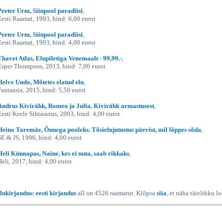
Peeter Urm, Siinpool paradiisi
,
Eesti Raamat, 1993, hind: 6,00 eurot
Peeter Urm, Siinpool paradiisi
,
Eesti Raamat, 1993, hind: 4,00 eurot
Thavet Atlas, Elupiletiga Venemaalt - 99,99.-
,
Esper Thompson, 2013, hind: 7,00 eurot
Helve Undo, Mõtetes elatud elu
,
Fantaasia, 2015, hind: 5,50 eurot
Andrus Kivirähk, Romeo ja Julia. Kivirähk armastusest
,
Eesti Keele Sihtasutus, 2003, hind: 4,00 eurot
Heino Taremäe, Õnnega pooleks. Tõsielujutustus päevist, mil lõppes sõda
,
SE & JS, 1996, hind: 4,00 eurot
Heli Künnapas, Naine, kes ei nuta, saab rikkaks
,
Heli, 2017, hind: 4,00 eurot
Ilukirjandus: eesti kirjandus
all on 4526 raamatut. Klõpsa
siia
, et näha täielikku l