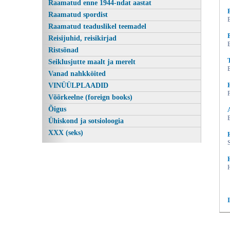
Raamatud enne 1944-ndat aastat
Raamatud spordist
Raamatud teaduslikel teemadel
Reisijuhid, reisikirjad
Ristsõnad
Seiklusjutte maalt ja merelt
Vanad nahkköited
VINÜÜLPLAADID
Võõrkeelne (foreign books)
Õigus
Ühiskond ja sotsioloogia
XXX (seks)