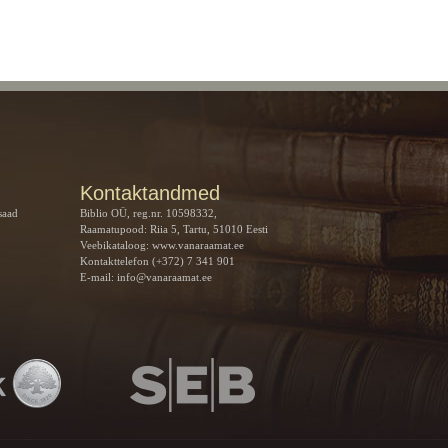
Kontaktandmed
saad
Biblio OÜ, reg.nr. 10598332,
Raamatupood: Riia 5, Tartu, 51010 Eesti
Veebikataloog:
www.vanaraamat.ee
Kontakttelefon (+372) 7 341 901
E-mail:
info@vanaraamat.ee