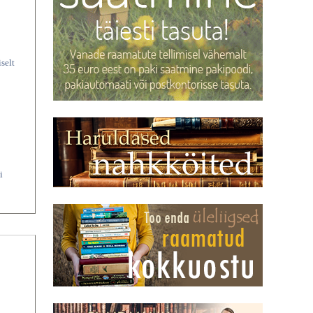
selt
i