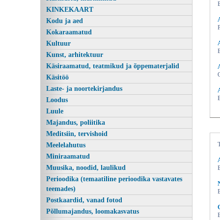
KINKEKAART
Kodu ja aed
Kokaraamatud
Kultuur
Kunst, arhitektuur
Käsiraamatud, teatmikud ja õppematerjalid
Käsitöö
Laste- ja noortekirjandus
Loodus
Rannamännid II, Arno Kasemaa,
Luule
Majandus, poliitika
Meditsiin, tervishoid
Meelelahutus
Miniraamatud
Muusika, noodid, laulikud
Perioodika (temaatiline perioodika vastavates
teemades)
Postkaardid, vanad fotod
Põllumajandus, loomakasvatus