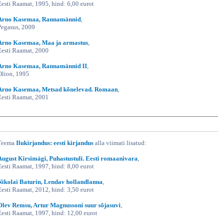
Eesti Raamat, 1995, hind: 6,00 eurot
Arno Kasemaa, Rannamännid
,
Pegasus, 2009
Arno Kasemaa, Maa ja armastus
,
Eesti Raamat, 2000
Arno Kasemaa, Rannamännid II
,
Olion, 1995
Arno Kasemaa, Metsad kõnelevad. Romaan
,
Eesti Raamat, 2001
Teema
Ilukirjandus: eesti kirjandus
alla viimati lisatud:
August Kirsimägi, Puhastustuli. Eesti romaanivara
,
Eesti Raamat, 1997, hind: 8,00 eurot
Nikolai Baturin, Lendav hollandlanna
,
Eesti Raamat, 2012, hind: 3,50 eurot
Olev Remsu, Artur Magnussoni suur sõjasuvi
,
Eesti Raamat, 1997, hind: 12,00 eurot