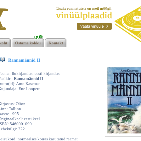
UUS
koht
Ostame kokku
Kontakt
Rannamännid II
Teema: Ilukirjandus: eesti kirjandus
Pealkiri:
Rannamännid II
Autor(id): Arno Kasemaa
Kujundaja: Ene Loopere
Kirjastus: Olion
Linn: Tallinn
Aasta: 1995
Originaalkeel: eesti keel
ISBN: 5460001099
Lehekülgi: 222
Seisukord: normaalses korras kasutatud raamat