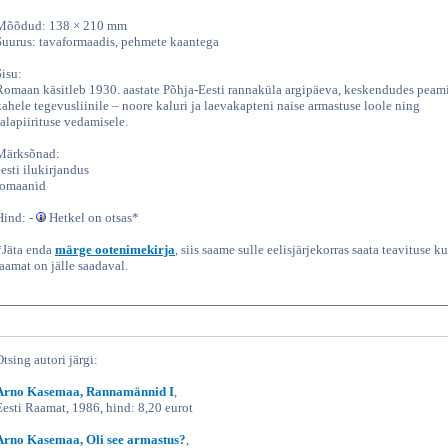
Mõõdud: 138 × 210 mm
Suurus: tavaformaadis, pehmete kaantega
Sisu:
Romaan käsitleb 1930. aastate Põhja-Eesti rannaküla argipäeva, keskendudes peami
kahele tegevusliinile – noore kaluri ja laevakapteni naise armastuse loole ning
salapiirituse vedamisele.
Märksõnad:
eesti ilukirjandus
romaanid
Hind: -
Hetkel on otsas*
*Jäta enda
märge ootenimekirja
, siis saame sulle eelisjärjekorras saata teavituse ku
raamat on jälle saadaval.
Otsing autori järgi:
Arno Kasemaa, Rannamännid I
,
Eesti Raamat, 1986, hind: 8,20 eurot
Arno Kasemaa, Oli see armastus?
,