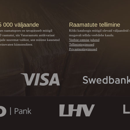
5 000 väljaande
Raamatute tellimine
ses raamatupoes on tavapäraselt müügil
Kõiki kataloogis müügil olevaid väljaandeid 
 raamatut, siis Vanaraamatu
antikvariaat
mugavalt tellida veebilehe kaudu.
jaile suuremat valikut, sest müüme kasutatud
Veebist ostmise juhend
rinevatest kümnenditest.
Tellimistingimused
Privaatsustingimused