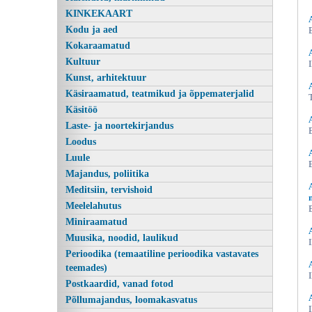
KINKEKAART
Kodu ja aed
Kokaraamatud
Kultuur
Kunst, arhitektuur
Käsiraamatud, teatmikud ja õppematerjalid
Käsitöö
Laste- ja noortekirjandus
Loodus
Vaeste-patuste alev Eesti lugu,
Luule
Majandus, poliitika
Meditsiin, tervishoid
Meelelahutus
Miniraamatud
Muusika, noodid, laulikud
Perioodika (temaatiline perioodika vastavates
teemades)
Postkaardid, vanad fotod
Põllumajandus, loomakasvatus