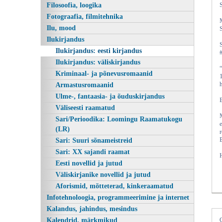
Filosoofia, loogika
Fotograafia, filmitehnika
Ilu, mood
Ilukirjandus
Ilukirjandus: eesti kirjandus
Ilukirjandus: väliskirjandus
Kriminaal- ja põnevusromaanid
Armastusromaanid
Ulme-, fantaasia- ja õuduskirjandus
Väliseesti raamatud
Sari/Perioodika: Loomingu Raamatukogu
(LR)
Sari: Suuri sõnameistreid
Sari: XX sajandi raamat
Eesti novellid ja jutud
Väliskirjanike novellid ja jutud
Aforismid, mõtteterad, kinkeraamatud
Infotehnoloogia, programmeerimine ja internet
Kalandus, jahindus, mesindus
Kalendrid, märkmikud