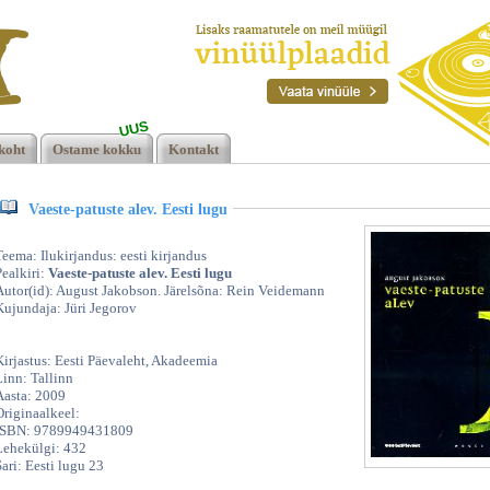
UUS
ti
koht
Ostame kokku
Kontakt
Vaeste-patuste alev. Eesti lugu
Teema: Ilukirjandus: eesti kirjandus
Pealkiri:
Vaeste-patuste alev. Eesti lugu
Autor(id): August Jakobson. Järelsõna: Rein Veidemann
Kujundaja: Jüri Jegorov
Kirjastus: Eesti Päevaleht, Akadeemia
Linn: Tallinn
Aasta: 2009
Originaalkeel:
ISBN: 9789949431809
Lehekülgi: 432
Sari: Eesti lugu 23