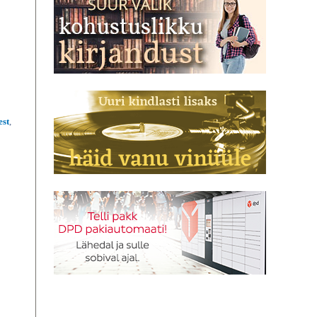
est
,