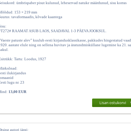
Seisukord: ümbrispaber pisut kulunud, leheservad natuke määrdunud, sisu korras
Mõõdud: 153 × 219 mm
Suurus: tavaformaadis, kõvade kaantega
Sisu:
#T272# RAAMAT ASUB LAOS, SAADAVAL 1-3 PÄEVA JOOKSUL.
“Vaeste patuste alev” kuulub eesti kirjandusklassikasse, pakkudes hingestatud vaad
1920. aastate elule ning on sellena huvitav ja äratundmisküllane lugemine ka 21. s
hakul.
Esitrükk: Tartu: Loodus, 1927
Märksõnad:
eesti ilukirjandus
romaanid
Eesti lugu nr. 23
Hind:
13,00 EUR
Lisan ostukorvi
Otsing autori järgi: