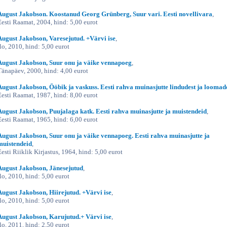
August Jakobson. Koostanud Georg Grünberg, Suur vari. Eesti novellivara
,
Eesti Raamat, 2004, hind: 5,00 eurot
August Jakobson, Varesejutud. +Värvi ise
,
Ilo, 2010, hind: 5,00 eurot
August Jakobson, Suur onu ja väike vennapoeg
,
Tänapäev, 2000, hind: 4,00 eurot
August Jakobson, Ööbik ja vaskuss. Eesti rahva muinasjutte lindudest ja loomad
Eesti Raamat, 1987, hind: 8,00 eurot
August Jakobson, Puujalaga katk. Eesti rahva muinasjutte ja muistendeid
,
Eesti Raamat, 1965, hind: 6,00 eurot
August Jakobson, Suur onu ja väike vennapoeg. Eesti rahva muinasjutte ja
muistendeid
,
Eesti Riiklik Kirjastus, 1964, hind: 5,00 eurot
August Jakobson, Jänesejutud
,
Ilo, 2010, hind: 5,00 eurot
August Jakobson, Hiirejutud. +Värvi ise
,
Ilo, 2010, hind: 5,00 eurot
August Jakobson, Karujutud.+ Värvi ise
,
Ilo, 2011, hind: 2,50 eurot