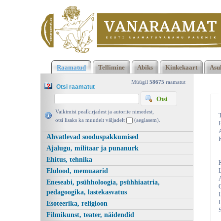
Klõpsa siia , et näha täielikku loendit!
Vaeste-patuste alev. Ees
Raamatud
Tellimine
Abiks
Kinkekaart
Asu
lugu, Eesti Päevaleht, Akadeemia 2009 | vanaraamat. ee
Müügil
58675
raamatut
Otsi raamatut
Vaikimisi pealkirjadest ja autorite nimedest,
otsi lisaks ka muudelt väljadelt
(aeglasem).
Ahvatlevad sooduspakkumised
Ajalugu, militaar ja punanurk
Ehitus, tehnika
Elulood, memuaarid
Eneseabi, psühholoogia, psühhiaatria,
pedagoogika, lastekasvatus
Esoteerika, religioon
Filmikunst, teater, näidendid