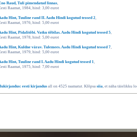
Eno Raud, Tuli pimendatud linnas
,
Eesti Raamat, 1984, hind: 3,00 eurot
Aadu Hint, Tuuline rand II. Aadu Hindi kogutud teosed 2
,
Eesti Raamat, 1976, hind: 5,00 eurot
Aadu Hint, Pidalitõbi. Vatku tõbilas. Aadu Hindi kogutud teosed 5
,
Eesti Raamat, 1978, hind: 5,00 eurot
Aadu Hint, Kuldne värav. Tulemees. Aadu Hindi kogutud teosed 7
,
Eesti Raamat, 1979, hind: 5,00 eurot
Aadu Hint, Tuuline rand I. Aadu Hindi kogutud teosed 1
,
Eesti Raamat, 1975, hind: 7,00 eurot
Ilukirjandus: eesti kirjandus
all on 4525 raamatut. Klõpsa
siia
, et näha täielikku l