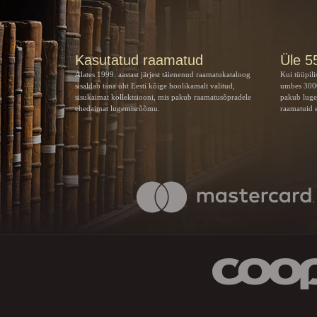
Kasutatud raamatud
Üle 5
Alates 1999. aastast järjest täienenud raamatukataloog
Kui tüüpili
sisaldab täna üht Eesti kõige hoolikamalt valitud,
umbes 3000
sisukaimat kollektsiooni, mis pakub raamatusõpradele
pakub luge
ehedaimat lugemisrõõmu.
raamatuid e