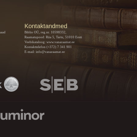
Kontaktandmed
saad
Biblio OÜ, reg.nr. 10598332,
Raamatupood: Riia 5, Tartu, 51010 Eesti
Veebikataloog:
www.vanaraamat.ee
Kontakttelefon (+372) 7 341 901
E-mail:
info@vanaraamat.ee