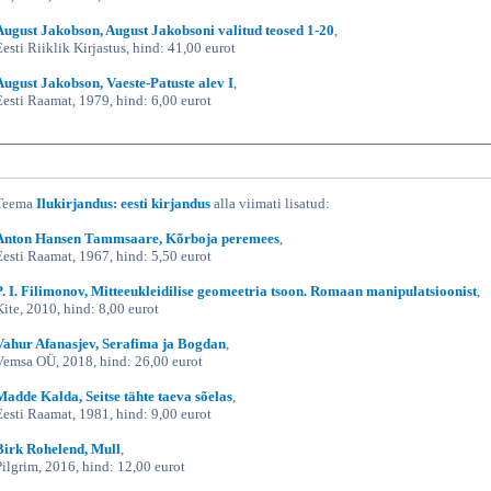
August Jakobson, August Jakobsoni valitud teosed 1-20
,
Eesti Riiklik Kirjastus, hind: 41,00 eurot
August Jakobson, Vaeste-Patuste alev I
,
Eesti Raamat, 1979, hind: 6,00 eurot
Teema
Ilukirjandus: eesti kirjandus
alla viimati lisatud:
Anton Hansen Tammsaare, Kõrboja peremees
,
Eesti Raamat, 1967, hind: 5,50 eurot
P. I. Filimonov, Mitteeukleidilise geomeetria tsoon. Romaan manipulatsioonist
,
Kite, 2010, hind: 8,00 eurot
Vahur Afanasjev, Serafima ja Bogdan
,
Vemsa OÜ, 2018, hind: 26,00 eurot
Madde Kalda, Seitse tähte taeva sõelas
,
Eesti Raamat, 1981, hind: 9,00 eurot
Birk Rohelend, Mull
,
Pilgrim, 2016, hind: 12,00 eurot