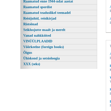
Raamatud enne 1944-ndat aastat
Raamatud spordist
Raamatud teaduslikel teemadel
Reisijuhid, reisikirjad
Ristsõnad
Seiklusjutte maalt ja merelt
Vanad nahkköited
VINÜÜLPLAADID
Võõrkeelne (foreign books)
Õigus
Ühiskond ja sotsioloogia
XXX (seks)