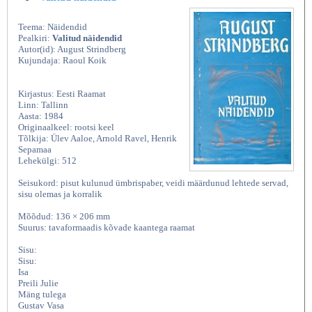
Teema: Näidendid
Pealkiri:
Valitud näidendid
Autor(id): August Strindberg
Kujundaja: Raoul Koik
Kirjastus: Eesti Raamat
Linn: Tallinn
Aasta: 1984
Originaalkeel: rootsi keel
Tõlkija: Ülev Aaloe, Arnold Ravel, Henrik
Sepamaa
Lehekülgi: 512
Seisukord: pisut kulunud ümbrispaber, veidi määrdunud lehtede servad,
sisu olemas ja korralik
Mõõdud: 136 × 206 mm
Suurus: tavaformaadis kõvade kaantega raamat
Sisu:
Sisu:
Isa
Preili Julie
Mäng tulega
Gustav Vasa