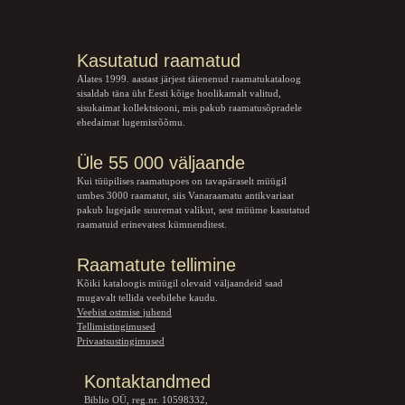
Kasutatud raamatud
Alates 1999. aastast järjest täienenud raamatukataloog
sisaldab täna üht Eesti kõige hoolikamalt valitud,
sisukaimat kollektsiooni, mis pakub raamatusõpradele
ehedaimat lugemisrõõmu.
Üle 55 000 väljaande
Kui tüüpilises raamatupoes on tavapäraselt müügil
umbes 3000 raamatut, siis Vanaraamatu
antikvariaat
pakub lugejaile suuremat valikut, sest müüme kasutatud
raamatuid erinevatest kümnenditest.
Raamatute tellimine
Kõiki kataloogis müügil olevaid väljaandeid saad
mugavalt tellida veebilehe kaudu.
Veebist ostmise juhend
Tellimistingimused
Privaatsustingimused
Kontaktandmed
Biblio OÜ, reg.nr. 10598332,