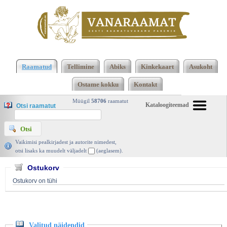
Klõpsa siia , et näha täielikku loendit!
Valitud
näidendid, August Strindberg, Eesti Raamat 1984 |
Raamatud
Tellimine
Abiks
Kinkekaart
Asukoht
vanaraamat. ee
Ostame kokku
Kontakt
Müügil
58706
raamatut
Kataloogiteemad
Otsi raamatut
Vaikimisi pealkirjadest ja autorite nimedest,
otsi lisaks ka muudelt väljadelt
(aeglasem).
Ostukorv
Ostukorv on tühi
Valitud näidendid