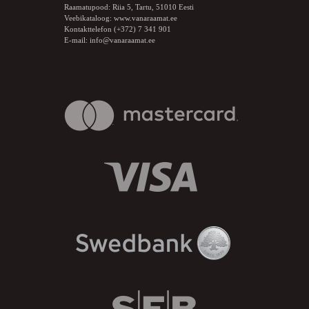
Raamatupood: Riia 5, Tartu, 51010 Eesti
Veebikataloog:
www.vanaraamat.ee
Kontakttelefon (+372) 7 341 901
E-mail:
info@vanaraamat.ee