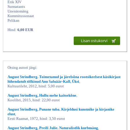
Erik XIV
Surmatants
Unenäomäng
Kummitussonaat
Pelikan
Hind:
6,00 EUR
Lisan ostukorvi
Valitud näidendid, August Strindberg,
Otsing autori järgi:
August Strindberg. Toimetanud ja järelsõna rootsikeelsest käsikirjast
lühendatult tõlkinud Anu Saluäär-Kall, Üksi
,
Kultuurileht, 2012, hind: 5,00 eurot
August Strindberg, Hullu mehe kaitsekõne
,
Koolibri, 2015, hind: 22,00 eurot
August Strindberg, Punane tuba. Kirjeldusi kunstnike ja kirjanike
elust
,
Eesti Raamat, 1972, hind: 3,50 eurot
August Strindberg, Preili Julie. Naturalistlik kurbmäng
,