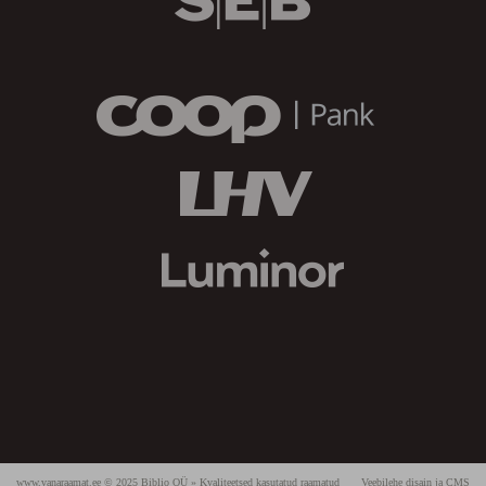
www.vanaraamat.ee © 2025 Biblio OÜ » Kvaliteetsed kasutatud raamatud
Veebilehe disain ja CMS