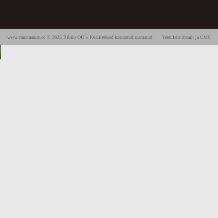
www.vanaraamat.ee © 2025 Biblio OÜ » Kvaliteetsed kasutatud raamatud
Veebilehe disain ja CMS