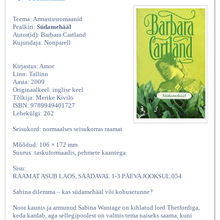
Teema: Armastusromaanid
Pealkiri:
Südamehääl
Autor(id): Barbara Cartland
Kujundaja: Nonparell
Kirjastus: Amor
Linn: Tallinn
Aasta: 2009
Originaalkeel: inglise keel
Tõlkija: Merike Kivilo
ISBN: 9789949401727
Lehekülgi: 262
Seisukord: normaalses seisukorras raamat
Mõõdud: 106 × 172 mm
Suurus: taskuformaadis, pehmete kaantega
Sisu:
RAAMAT ASUB LAOS, SAADAVAL 1-3 PÄEVA JOOKSUL.054
Sabina dilemma – kas südamehääl või kohusetunne?
Noor kaunis ja armunud Sabina Wantage on kihlatud lord Thetfordiga,
keda kardab, aga sellegipoolest on valmis tema naiseks saama, kuni