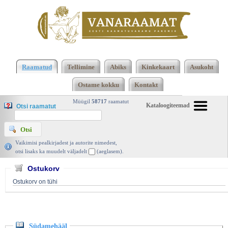
Klõpsa siia , et näha täielikku loendit!
Südamehääl,
Barbara Cartland, Amor 2009 | vanaraamat. ee
Raamatud
Tellimine
Abiks
Kinkekaart
Asukoht
Ostame kokku
Kontakt
Müügil
58717
raamatut
Kataloogiteemad
Otsi raamatut
Vaikimisi pealkirjadest ja autorite nimedest,
otsi lisaks ka muudelt väljadelt
(aeglasem).
Ostukorv
Ostukorv on tühi
Südamehääl