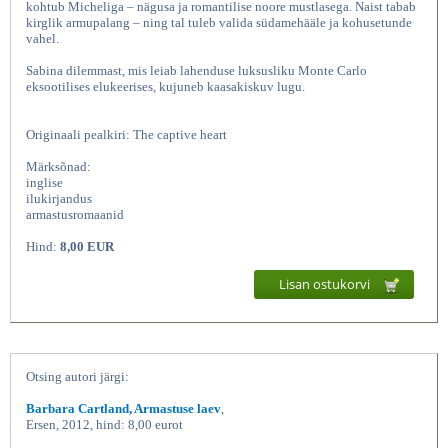
kohtub Micheliga – nägusa ja romantilise noore mustlasega. Naist tabab
kirglik armupalang – ning tal tuleb valida südamehääle ja kohusetunde
vahel.
Sabina dilemmast, mis leiab lahenduse luksusliku Monte Carlo
eksootilises elukeerises, kujuneb kaasakiskuv lugu.
Originaali pealkiri: The captive heart
Märksõnad:
inglise
ilukirjandus
Südamehääl, Barbara Cartland, Amor
armastusromaanid
Hind:
8,00 EUR
Lisan ostukorvi
Otsing autori järgi:
Barbara Cartland, Armastuse laev
,
Ersen, 2012, hind: 8,00 eurot