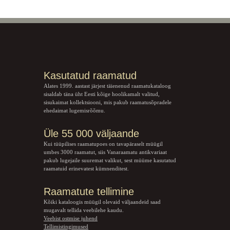
Kasutatud raamatud
Alates 1999. aastast järjest täienenud raamatukataloog
sisaldab täna üht Eesti kõige hoolikamalt valitud,
sisukaimat kollektsiooni, mis pakub raamatusõpradele
ehedaimat lugemisrõõmu.
Üle 55 000 väljaande
Kui tüüpilises raamatupoes on tavapäraselt müügil
umbes 3000 raamatut, siis Vanaraamatu
antikvariaat
pakub lugejaile suuremat valikut, sest müüme kasutatud
raamatuid erinevatest kümnenditest.
Raamatute tellimine
Kõiki kataloogis müügil olevaid väljaandeid saad
mugavalt tellida veebilehe kaudu.
Veebist ostmise juhend
Tellimistingimused