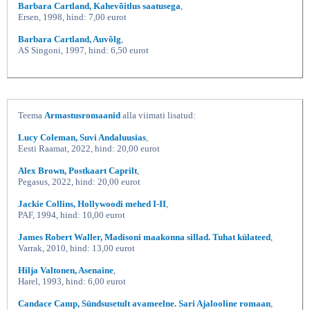
Barbara Cartland, Kahevõitlus saatusega
,
Ersen, 1998, hind: 7,00 eurot
Barbara Cartland, Auvõlg
,
AS Singoni, 1997, hind: 6,50 eurot
Teema
Armastusromaanid
alla viimati lisatud:
Lucy Coleman, Suvi Andaluusias
,
Eesti Raamat, 2022, hind: 20,00 eurot
Alex Brown, Postkaart Caprilt
,
Pegasus, 2022, hind: 20,00 eurot
Jackie Collins, Hollywoodi mehed I-II
,
PAF, 1994, hind: 10,00 eurot
James Robert Waller, Madisoni maakonna sillad. Tuhat külateed
,
Varrak, 2010, hind: 13,00 eurot
Hilja Valtonen, Asenaine
,
Harel, 1993, hind: 6,00 eurot
Candace Camp, Sündsusetult avameelne. Sari Ajalooline romaan
,