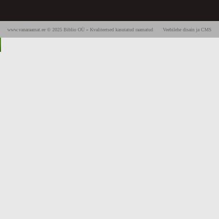
www.vanaraamat.ee © 2025 Biblio OÜ » Kvaliteetsed kasutatud raamatud
Veebilehe disain ja CMS