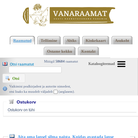
Klõpsa siia , et näha täielikku loendit!
Aita oma
lapsel silma paista. Kuidas avastada lapse
Raamatud
Tellimine
Abiks
Kinkekaart
Asukoht
peidetud andeid, Bernadette Tynan, Pegasus 2009 |
Ostame kokku
Kontakt
vanaraamat. ee
Müügil
58684
raamatut
Kataloogiteemad
Otsi raamatut
Vaikimisi pealkirjadest ja autorite nimedest,
otsi lisaks ka muudelt väljadelt
(aeglasem).
Ostukorv
Ostukorv on tühi
Aita oma lapsel silma paista. Kuidas avastada lapse