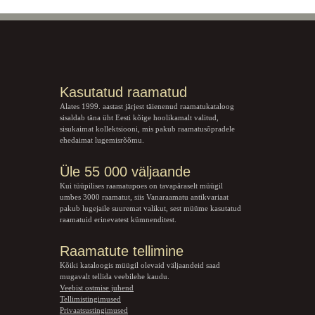
Kasutatud raamatud
Alates 1999. aastast järjest täienenud raamatukataloog
sisaldab täna üht Eesti kõige hoolikamalt valitud,
sisukaimat kollektsiooni, mis pakub raamatusõpradele
ehedaimat lugemisrõõmu.
Üle 55 000 väljaande
Kui tüüpilises raamatupoes on tavapäraselt müügil
umbes 3000 raamatut, siis Vanaraamatu
antikvariaat
pakub lugejaile suuremat valikut, sest müüme kasutatud
raamatuid erinevatest kümnenditest.
Raamatute tellimine
Kõiki kataloogis müügil olevaid väljaandeid saad
mugavalt tellida veebilehe kaudu.
Veebist ostmise juhend
Tellimistingimused
Privaatsustingimused