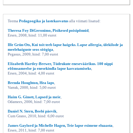
Teema
Pedagoogika ja lastekasvatus
alla viimati lisatud:
Theresa Foy DiGeronimo, Pisikesed poisipõnnid
,
Ersen, 2008, hind: 11,00 eurot
Ille Grün-Ots, Kui toit teeb lapse haigeks. Lapse allergia, ülekilode ja
meelehaiguste seos söögiga
,
Pegasus, 2009, hind: 7,00 eurot
Elizabeth Hartley-Brewer, Tüdrukute eneseväärikus. 100 nippi
rõõmsameelse ja enesekindla lapse kasvatamiseks
,
Ersen, 2004, hind: 4,00 eurot
Brenda Houghton, Hea laps
,
Varrak, 2000, hind: 5,00 eurot
Haim G. Ginott, Lapsed ja meie
,
Odamees, 2006, hind: 7,00 eurot
Daniel N. Stern, Beebi päevik
,
Cum Grano, 2010, hind: 6,00 eurot
James Gaylord ja Michelle Hagen, Teie lapse esimene eluaasta
,
Ersen, 2011, hind: 7,00 eurot