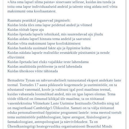
«Aita oma lapsel silma paista» sissevaate sellesse, kuidas ära tunda ja
toita oma lapse individuaalseid andeid ja talente ning aidata neil võtta
maksimumi oma kooliaastatest.
Raamatu peatükid jagunevad järgmiselt:
Kuidas leida üles oma lapse peidetud anded ja võimed
Kuidas töötab lapse aju
Kuidas õpetada lapsele tehnikaid, mis suurendavad aju jõudu
Kuidas aidata lapsel hinnata tema andeid ja saavutusi
Kuidas võtta maksimumi lapse kooliskäimisest
Kuidas hankida uusimaid fakte aju ja õppimise kohta
Kuidas näidata lapsele realistlike eesmärkide püstitamist ja nende
elluviimist
Aita oma lapsel silma
Kuidas õpetada last eluks vajalikke teste lahendama
Kuidas analüüsida probleeme ja neid lahendada
Kuidas üheskoos võite tähistada
Bernadette Tynan on rahvusvaheliselt tunnustatud ekspert andekate laste
teemal. Toetudes 17 aasta pikkusele kogemusele ja uurimistööle, on ta
nõustanud vanemaid, koole ja valitsusi igal pool maailmas teemal,
kuidas vabastada loomulikud anded, mis on igas lapses olemas. Tema
tööde tõlkeid on ilmunud kõikjal üle maailma; ta on töötanud
vanemlektorina Võimekate Laste Uurimise Instituudis Oxfordis ning tal
on magistrikaad Cambridge'i Ülikoolist. Samuti on ta välja töötanud
eduka personaliseeritud õppimise programmi lastele: tema meetod toetub
tema uurimistööle psühholoogiast, lapse arengust, füsioloogiast ja
farmakoloogiast, antropoloogiast ja närvivõrkudest. Ta on
Ühendkuningriigi heategevusliku organisatsiooni Beautiful Minds