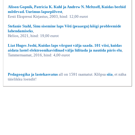
Alison Gopnik, Patricia K. Kuhl ja Andrew N. Meltzoff, Kuidas beebid
mõtlevad. Uurimus lapsepõlvest
,
Eesti Ekspressi Kirjastus, 2003, hind: 12,00 eurot
Stefanie Stahl, Sinu sisemine laps Võti (peaaegu) kõigi probleemide
lahendamiseks
,
Helios, 2021, hind: 19,00 eurot
Liat Huges Joshi, Kuidas laps võrgust välja saada. 101 viisi, kuidas
aidata lastel elektroonikavidinad välja lülitada ja nautida päris elu
,
Tammerraamat, 2016, hind: 4,00 eurot
Pedagoogika ja lastekasvatus
all on 1591 raamatut. Klõpsa
siia
, et näha
täielikku loendit!